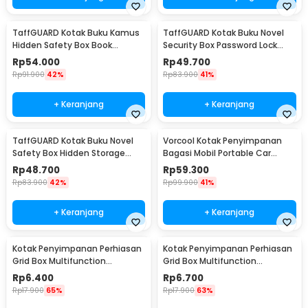
TaffGUARD Kotak Buku Kamus
TaffGUARD Kotak Buku Novel
Hidden Safety Box Book
Security Box Password Lock
Password Lock Size S - KB-10P
Size S - KB-20P
Rp
54.000
Rp
49.700
Rp
91.900
42%
Rp
83.900
41%
+ Keranjang
+ Keranjang
TaffGUARD Kotak Buku Novel
Vorcool Kotak Penyimpanan
Safety Box Hidden Storage
Bagasi Mobil Portable Car
Password Lock - KB-30P
Storage Box 25 L - VL25
Rp
48.700
Rp
59.300
Rp
83.900
42%
Rp
99.900
41%
+ Keranjang
+ Keranjang
Kotak Penyimpanan Perhiasan
Kotak Penyimpanan Perhiasan
Grid Box Multifunction
Grid Box Multifunction
Organizer 24 Slot - J13/J24
Organizer 13 Slot - J13/J24
Rp
6.400
Rp
6.700
Rp
17.900
65%
Rp
17.900
63%