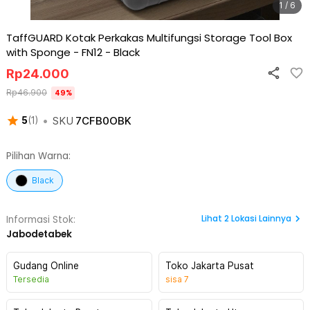
1 / 6
TaffGUARD Kotak Perkakas Multifungsi Storage Tool Box
with Sponge - FN12
-
Black
Rp
24.000
Rp
46.900
49
%
•
SKU
7CFB0OBK
5
(
1
)
Pilihan Warna:
Black
Lihat
2
Lokasi Lainnya
Informasi Stok:
Jabodetabek
Gudang Online
Toko Jakarta Pusat
Tersedia
sisa
7