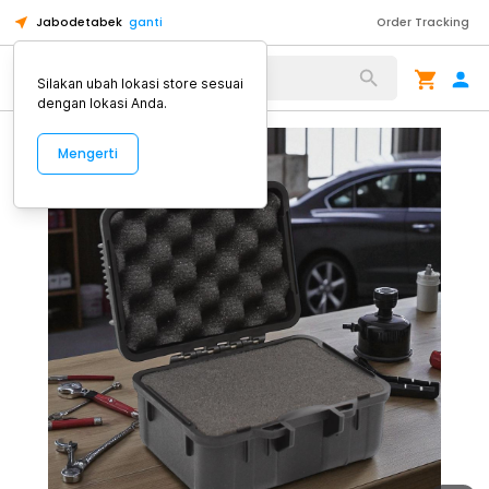
Jabodetabek
ganti
Order Tracking
Alat Kopi
Silakan ubah lokasi store sesuai
dengan lokasi Anda.
Mengerti