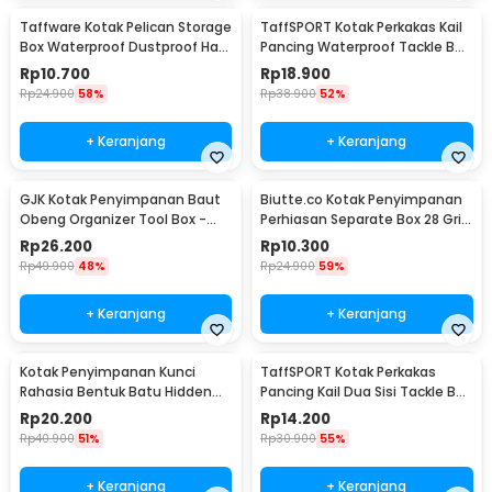
Taffware Kotak Pelican Storage
TaffSPORT Kotak Perkakas Kail
Box Waterproof Dustproof Hard
Pancing Waterproof Tackle Box
Case ABS L - G10/J020
12 Grid - MCC01
Rp
10.700
Rp
18.900
Rp
24.900
58%
Rp
38.900
52%
+ Keranjang
+ Keranjang
GJK Kotak Penyimpanan Baut
Biutte.co Kotak Penyimpanan
Obeng Organizer Tool Box -
Perhiasan Separate Box 28 Grid
Z20
- SN-14
Rp
26.200
Rp
10.300
Rp
49.900
48%
Rp
24.900
59%
+ Keranjang
+ Keranjang
Kotak Penyimpanan Kunci
TaffSPORT Kotak Perkakas
Rahasia Bentuk Batu Hidden
Pancing Kail Dua Sisi Tackle Box
Key Box - B0521
14 Grid - LX01
Rp
20.200
Rp
14.200
Rp
40.900
51%
Rp
30.900
55%
+ Keranjang
+ Keranjang