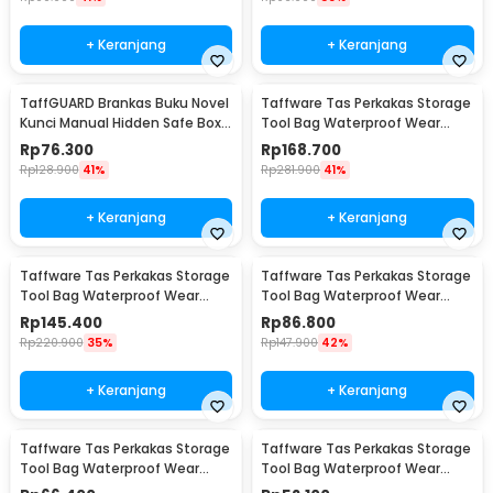
+ Keranjang
+ Keranjang
TaffGUARD Brankas Buku Novel
Taffware Tas Perkakas Storage
Kunci Manual Hidden Safe Box
Tool Bag Waterproof Wear
Size L Love - KB-20L
Resistant 23 Inch - A02584
Rp
76.300
Rp
168.700
Rp
128.900
41%
Rp
281.900
41%
+ Keranjang
+ Keranjang
Taffware Tas Perkakas Storage
Taffware Tas Perkakas Storage
Tool Bag Waterproof Wear
Tool Bag Waterproof Wear
Resistant 21 Inch - A02584
Resistant 18 Inch - A03403
Rp
145.400
Rp
86.800
Rp
220.900
35%
Rp
147.900
42%
+ Keranjang
+ Keranjang
Taffware Tas Perkakas Storage
Taffware Tas Perkakas Storage
Tool Bag Waterproof Wear
Tool Bag Waterproof Wear
Resistant 16 Inch - A03403
Resistant 13 Inch - A03403