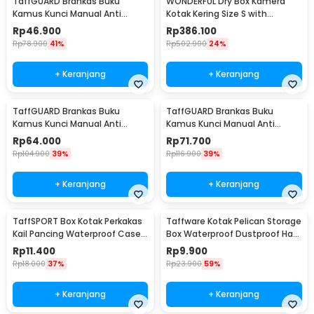
TaffGUARD Brankas Buku
WONDERFUL Dry Box Kamera
Kamus Kunci Manual Anti
Kotak Kering Size S with
Maling Hidden Safe Box Kecil -
Dehumidifier - DB-2820
Rp
46.900
Rp
386.100
KB-10L
Rp
78.900
41%
Rp
502.900
24%
+ Keranjang
+ Keranjang
TaffGUARD Brankas Buku
TaffGUARD Brankas Buku
Kamus Kunci Manual Anti
Kamus Kunci Manual Anti
Maling Hidden Safe Box Sedang
Maling Hidden Safe Box Besar -
Rp
64.000
Rp
71.700
- KB-10L
KB-10L
Rp
104.900
39%
Rp
116.900
39%
+ Keranjang
+ Keranjang
TaffSPORT Box Kotak Perkakas
Taffware Kotak Pelican Storage
Kail Pancing Waterproof Case -
Box Waterproof Dustproof Hard
Q041
Case ABS S - G10/J020
Rp
11.400
Rp
9.900
Rp
18.000
37%
Rp
23.900
59%
+ Keranjang
+ Keranjang