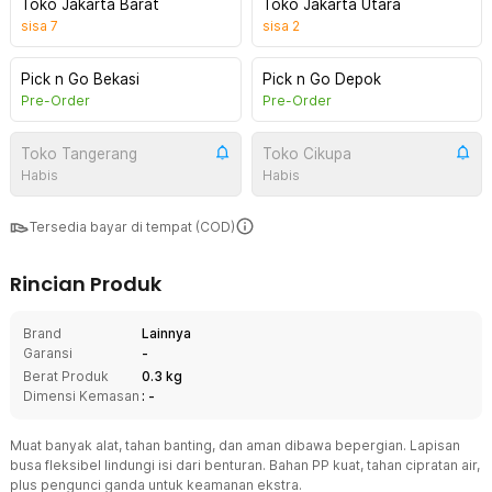
Toko Jakarta Barat
Toko Jakarta Utara
sisa
7
sisa
2
Pick n Go Bekasi
Pick n Go Depok
Pre-Order
Pre-Order
Toko Tangerang
Toko Cikupa
Habis
Habis
Tersedia bayar di tempat (COD)
Rincian Produk
Brand
Lainnya
Garansi
-
Berat Produk
0.3 kg
Dimensi Kemasan
: -
Muat banyak alat, tahan banting, dan aman dibawa bepergian. Lapisan
busa fleksibel lindungi isi dari benturan. Bahan PP kuat, tahan cipratan air,
plus pengunci ganda untuk keamanan ekstra.