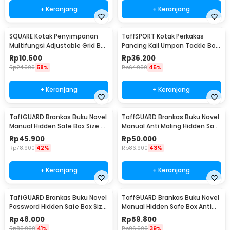
+ Keranjang
+ Keranjang
SQUARE Kotak Penyimpanan
TaffSPORT Kotak Perkakas
Multifungsi Adjustable Grid Box
Pancing Kail Umpan Tackle Box
24 Slot - J24D
14 Grid - LYH-1017
Rp
10.500
Rp
36.200
Rp
24.900
58%
Rp
64.900
45%
+ Keranjang
+ Keranjang
TaffGUARD Brankas Buku Novel
TaffGUARD Brankas Buku Novel
Manual Hidden Safe Box Size S
Manual Anti Maling Hidden Safe
- KB-20L
Box Size S - KB-20L
Rp
45.900
Rp
50.000
Rp
78.900
42%
Rp
86.900
43%
+ Keranjang
+ Keranjang
TaffGUARD Brankas Buku Novel
TaffGUARD Brankas Buku Novel
Password Hidden Safe Box Size
Manual Hidden Safe Box Anti
S - KB-20P
Maling Size M - KB-20L
Rp
48.000
Rp
59.800
Rp
80.900
41%
Rp
96.900
39%