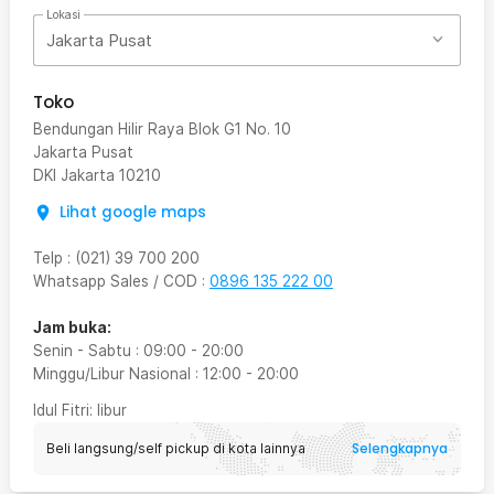
Lokasi
Jakarta Pusat
Toko
Bendungan Hilir Raya Blok G1 No. 10
Jakarta Pusat
DKI Jakarta
10210
Lihat google maps
Telp
:
(021) 39 700 200
Whatsapp Sales / COD
:
0896 135 222 00
Jam buka:
Senin - Sabtu
:
09:00
-
20:00
Minggu/Libur Nasional
:
12:00
-
20:00
Idul Fitri
: libur
Selengkapnya
Beli langsung/self pickup di kota lainnya