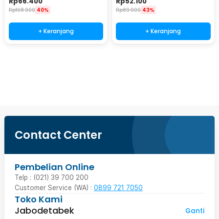
Rp
66.400
Rp
52.100
Rp
108.900
40%
Rp
89.900
43%
+ Keranjang
+ Keranjang
Beli Sekarang
Contact Center
Pembelian Online
Telp : (021) 39 700 200
Customer Service (WA) :
0899 721 7050
Toko Kami
Jabodetabek
Ganti