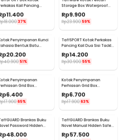
Perkakas Kail Pancing
Storage Box Waterproof
Waterproof Case - Q041
Dustproof Hard Case ABS S
Rp
11.400
Rp
9.900
- G10/J020
Rp
18.000
Rp
23.900
37%
59%
Kotak Penyimpanan Kunci
TaffSPORT Kotak Perkakas
Rahasia Bentuk Batu
Pancing Kail Dua Sisi Tackle
Hidden Key Box - B0521
Box 14 Grid - LX01
Rp
20.200
Rp
14.200
Rp
40.900
Rp
30.900
51%
55%
Kotak Penyimpanan
Kotak Penyimpanan
Perhiasan Grid Box
Perhiasan Grid Box
Multifunction Organizer 24
Multifunction Organizer 13
Rp
6.400
Rp
6.700
Slot - J13/J24
Slot - J13/J24
Rp
17.900
Rp
17.900
65%
63%
TaffGUARD Brankas Buku
TaffGUARD Brankas Buku
Novel Password Hidden
Novel Manual Hidden Safe
Safe Box Size S - KB-20P
Box Anti Maling Size M - KB-
Rp
48.000
Rp
57.500
20L