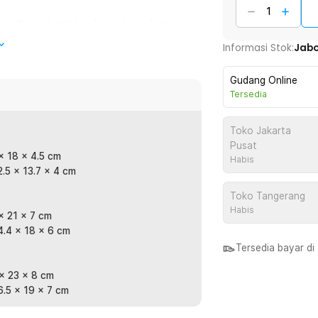
otografi membutuhkan banyak peralatan.
a lebih banyak barang berkat ruang
Informasi Stok:
Jab
ralatan, kotak perkakas ini tahan lama
Gudang Online
Tersedia
erbahan spons yang memberikan
. Dengan spons ini, barang tetap stabil
Toko Jakarta
Pusat
 x 18 x 4.5 cm
Habis
2.5 x 13.7 x 4 cm
pi sistem penguncian khusus. Anda dapat
gang, sehingga kotak tidak mudah
Toko Tangerang
Habis
 x 21 x 7 cm
24.4 x 18 x 6 cm
terial utama, sehingga tidak hanya
Tersedia bayar d
kanan saat tertumpuk atau terjatuh.
 x 23 x 8 cm
6.5 x 19 x 7 cm
: