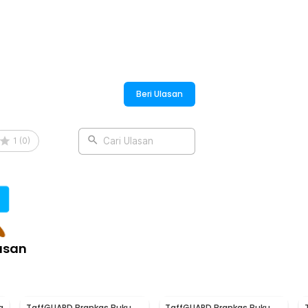
Tool Box with Spons - TH10
Beri Ulasan
1
(
0
)
Cari Ulasan
asan
a
TaffGUARD Brankas Buku
TaffGUARD Brankas Buku