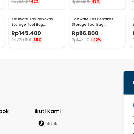
Rp
78.900
Rp
86.900
42%
43%
Taffware Tas Perkakas
Taffware Tas Perkakas
Storage Tool Bag
Storage Tool Bag
t
Waterproof Wear Resistant
Waterproof Wear Resistant
Rp
145.400
Rp
86.800
21 Inch - A02584
18 Inch - A03403
Rp
220.900
Rp
147.900
35%
42%
ook
Ikuti Kami
Tiktok