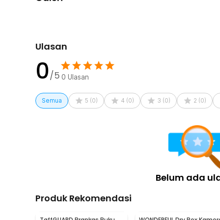
1 x TaffGUARD Kotak Perkakas Multifungsi Storage 
Ulasan
0
/5
0
Ulasan
Semua
5
(
0
)
4
(
0
)
3
(
0
)
2
(
0
)
Belum ada ul
Produk Rekomendasi
TaffGUARD Brankas Buku
WONDERFUL Dry Box Kamer