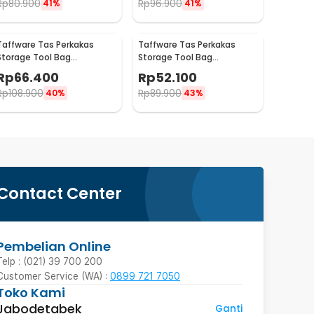
Rp
80.900
Rp
96.900
41%
41%
Taffware Tas Perkakas
Taffware Tas Perkakas
Storage Tool Bag
Storage Tool Bag
Waterproof Wear Resistant
Waterproof Wear Resistant
Rp
66.400
Rp
52.100
16 Inch - A03403
13 Inch - A03403
Rp
108.900
Rp
89.900
40%
43%
Contact Center
Pembelian Online
Telp : (021) 39 700 200
Customer Service (WA) :
0899 721 7050
Toko Kami
Jabodetabek
Ganti