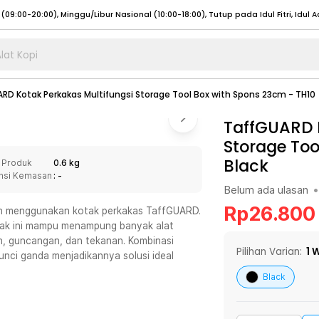
lat Kopi
umat (07:00 - 20:00), Sabtu - Minggu (08:00 - 20:00), Tutup pada Idul Fitri
Sele
RD Kotak Perkakas Multifungsi Storage Tool Box with Spons 23cm - TH10
:00 - 20:00), Sabtu - Minggu/ Libur Nasional (08:00 - 17:00)
Selengkapnya
:00 - 20:00), Sabtu - Minggu/ Libur Nasional (08:00 - 17:00)
TaffGUARD K
Selengkapnya
Storage Too
 (09:00-20:00), Minggu/Libur Nasional (12:00-20:00), Tutup pada Idul Fitri
Sele
Black
 Produk
0.6 kg
 (09:00-20:00), Minggu/Libur Nasional (12:00-20:00), Tutup pada Idul Fitri
Sele
nsi Kemasan
: -
Belum ada ulasan
•
Rp
26.800
man menggunakan kotak perkakas TaffGUARD.
tak ini mampu menampung banyak alat
n, guncangan, dan tekanan. Kombinasi
umat (07:00 - 20:00), Sabtu - Minggu (08:00 - 20:00), Tutup pada Idul Fitri
Sele
Pilihan Varian:
1
W
gunci ganda menjadikannya solusi ideal
:00 - 20:00), Sabtu - Minggu/ Libur Nasional (08:00 - 17:00)
Selengkapnya
Black
:00 - 20:00), Sabtu - Minggu/ Libur Nasional (08:00 - 17:00)
Selengkapnya