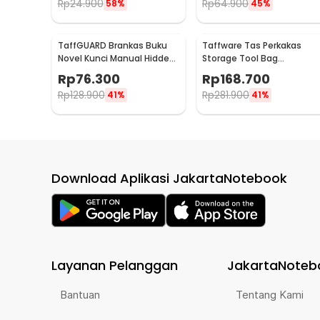
Rp
24.900
Rp
64.900
58%
45%
TaffGUARD Brankas Buku
Taffware Tas Perkakas
Novel Kunci Manual Hidden
Storage Tool Bag
Safe Box Size L Love - KB-
Waterproof Wear Resistan
Rp
76.300
Rp
168.700
20L
23 Inch - A02584
Rp
128.900
Rp
281.900
41%
41%
Download Aplikasi JakartaNotebook
Layanan Pelanggan
JakartaNoteb
Bantuan
Tentang Kami