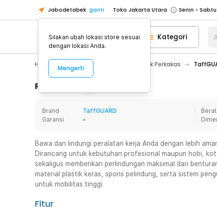
Jabodetabek
ganti
Toko Jakarta Utara
Toko Tangerang
Kategori
A
Silakan ubah lokasi store sesuai
Toko Cikupa
dengan lokasi Anda.
Pick n Go Jakarta Barat
Senin - J
Home Appliance
Perkakas
Kotak Perkakas
TaffGUA
Mengerti
Pick n Go Bekasi
Senin - Jumat (08
Pick n Go Depok
Senin - Jumat (08
Rincian Produk
Toko Jakarta Pusat
Senin - Sabtu
Brand
TaffGUARD
Berat
Toko Jakarta Barat
Senin - Sabtu
Garansi
-
Dime
Toko Jakarta Utara
Toko Tangerang
Bawa dan lindungi peralatan kerja Anda dengan lebih a
Dirancang untuk kebutuhan profesional maupun hobi, ko
Toko Cikupa
sekaligus memberikan perlindungan maksimal dari bentura
Pick n Go Jakarta Barat
Senin - J
material plastik keras, spons pelindung, serta sistem pen
untuk mobilitas tinggi.
Pick n Go Bekasi
Senin - Jumat (08
Pick n Go Depok
Senin - Jumat (08
Fitur