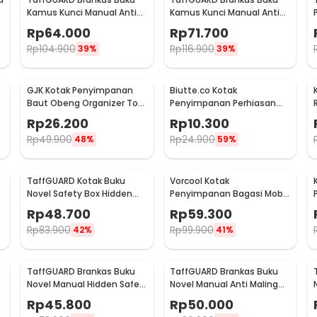
Kamus Kunci Manual Anti
Kamus Kunci Manual Anti
Maling Hidden Safe Box
Maling Hidden Safe Box
Rp
64.000
Rp
71.700
Sedang - KB-10L
Besar - KB-10L
Rp
104.900
Rp
116.900
39%
39%
GJK Kotak Penyimpanan
Biutte.co Kotak
Baut Obeng Organizer Tool
Penyimpanan Perhiasan
Box - Z20
Separate Box 28 Grid - SN-
Rp
26.200
Rp
10.300
14
Rp
49.900
Rp
24.900
48%
59%
TaffGUARD Kotak Buku
Vorcool Kotak
Novel Safety Box Hidden
Penyimpanan Bagasi Mobil
Storage Password Lock -
Portable Car Storage Box
Rp
48.700
Rp
59.300
KB-30P
25 L - VL25
Rp
83.900
Rp
99.900
42%
41%
TaffGUARD Brankas Buku
TaffGUARD Brankas Buku
Novel Manual Hidden Safe
Novel Manual Anti Maling
Box Size S - KB-20L
Hidden Safe Box Size S -
Rp
45.800
Rp
50.000
KB-20L