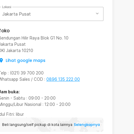
Lokasi
Jakarta Pusat
Toko
Bendungan Hilir Raya Blok G1 No. 10
Jakarta Pusat
DKI Jakarta
10210
Lihat google maps
Telp
:
(021) 39 700 200
Whatsapp Sales / COD
:
0896 135 222 00
Jam buka:
Senin - Sabtu
:
09:00
-
20:00
Minggu/Libur Nasional
:
12:00
-
20:00
Idul Fitri
: libur
Selengkapnya
Beli langsung/self pickup di kota lainnya