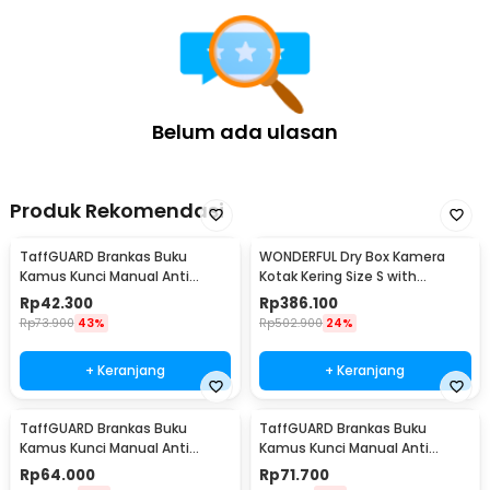
Belum ada ulasan
Produk Rekomendasi
TaffGUARD Brankas Buku
WONDERFUL Dry Box Kamera
Kamus Kunci Manual Anti
Kotak Kering Size S with
Maling Hidden Safe Box Kecil -
Dehumidifier - DB-2820
Rp
42.300
Rp
386.100
KB-10L
Rp
73.900
43%
Rp
502.900
24%
+ Keranjang
+ Keranjang
TaffGUARD Brankas Buku
TaffGUARD Brankas Buku
Kamus Kunci Manual Anti
Kamus Kunci Manual Anti
Maling Hidden Safe Box Sedang
Maling Hidden Safe Box Besar -
Rp
64.000
Rp
71.700
- KB-10L
KB-10L