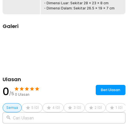
- Dimensi Luar: Sekitar 28 x 23 x 8 cm
Daya Tahan yang Tinggi
- Dimensi Dalam: Sekitar 26.5 x 19 x 7 cm
Kotak perkakas ini dibuat dari plastik keras sebagai material utama,
sehingga tidak hanya melindungi dari kotoran tetapi juga mampu
menahan tekanan saat tertumpuk atau terjatuh.
Galeri
Kelengkapan Produk
Rincian yang Anda dapatkan untuk pembelian produk ini:
1 x TaffGUARD Kotak Perkakas Multifungsi Storage Tool Box with
Spons - TH10
Ulasan
0
Beri Ulasan
/5
0
Ulasan
Semua
5
(
0
)
4
(
0
)
3
(
0
)
2
(
0
)
1
(
0
)
Cari Ulasan