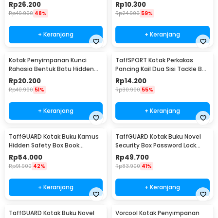
Z20
- SN-14
Rp
26.200
Rp
10.300
Rp
49.900
48%
Rp
24.900
59%
+ Keranjang
+ Keranjang
Kotak Penyimpanan Kunci
TaffSPORT Kotak Perkakas
Rahasia Bentuk Batu Hidden
Pancing Kail Dua Sisi Tackle Box
Key Box - B0521
14 Grid - LX01
Rp
20.200
Rp
14.200
Rp
40.900
51%
Rp
30.900
55%
+ Keranjang
+ Keranjang
TaffGUARD Kotak Buku Kamus
TaffGUARD Kotak Buku Novel
Hidden Safety Box Book
Security Box Password Lock
Password Lock Size S - KB-10P
Size S - KB-20P
Rp
54.000
Rp
49.700
Rp
91.900
42%
Rp
83.900
41%
+ Keranjang
+ Keranjang
TaffGUARD Kotak Buku Novel
Vorcool Kotak Penyimpanan