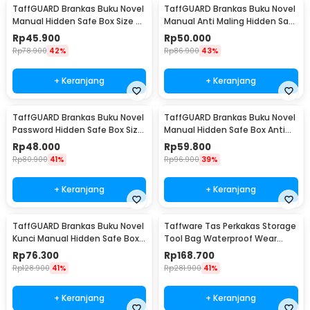
TaffGUARD Brankas Buku Novel
TaffGUARD Brankas Buku Novel
Manual Hidden Safe Box Size S
Manual Anti Maling Hidden Safe
- KB-20L
Box Size S - KB-20L
Rp
45.900
Rp
50.000
Rp
78.900
42%
Rp
86.900
43%
+ Keranjang
+ Keranjang
TaffGUARD Brankas Buku Novel
TaffGUARD Brankas Buku Novel
Password Hidden Safe Box Size
Manual Hidden Safe Box Anti
S - KB-20P
Maling Size M - KB-20L
Rp
48.000
Rp
59.800
Rp
80.900
41%
Rp
96.900
39%
+ Keranjang
+ Keranjang
TaffGUARD Brankas Buku Novel
Taffware Tas Perkakas Storage
Kunci Manual Hidden Safe Box
Tool Bag Waterproof Wear
Size L Love - KB-20L
Resistant 23 Inch - A02584
Rp
76.300
Rp
168.700
Rp
128.900
41%
Rp
281.900
41%
+ Keranjang
+ Keranjang