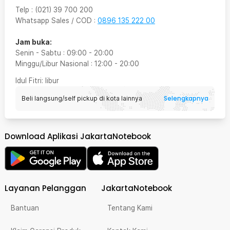
Telp
:
(021) 39 700 200
Whatsapp Sales / COD
:
0896 135 222 00
Jam buka:
Senin - Sabtu
:
09:00
-
20:00
Minggu/Libur Nasional
:
12:00
-
20:00
Idul Fitri
: libur
Selengkapnya
Beli langsung/self pickup di kota lainnya
Download Aplikasi JakartaNotebook
Layanan Pelanggan
JakartaNotebook
Bantuan
Tentang Kami