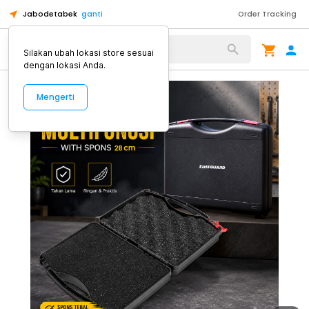
Jabodetabek
ganti
Order Tracking
Alat Kopi
Silakan ubah lokasi store sesuai
dengan lokasi Anda.
Mengerti