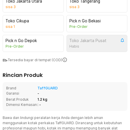
Toko Jakarta Utara
Toko Tangerang
sisa
3
sisa
3
Toko Cikupa
Pick n Go Bekasi
sisa
1
Pre-Order
Pick n Go Depok
Toko Jakarta Pusat
Pre-Order
Habis
Tersedia bayar di tempat (COD)
Rincian Produk
Brand
TaffGUARD
Garansi
-
Berat Produk
1.2 kg
Dimensi Kemasan
: -
Bawa dan lindungi peralatan kerja Anda dengan lebih aman
menggunakan kotak perkakas TaffGUARD. Dirancang untuk kebutuhan
profesional maupun hobi, kotak ini mampu menampung banyak alat