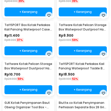
Rp
104.900
39%
Rp
116.900
39%
+ Keranjang
+ Keranjang
TaffSPORT Box Kotak Perkakas
Taffware Kotak Pelican Storage
Kail Pancing Waterproof Case -
Box Waterproof Dustproof Hard
Q041
Case ABS S - G10/J020
Rp
11.400
Rp
9.900
Rp
18.000
37%
Rp
23.900
59%
+ Keranjang
+ Keranjang
Taffware Kotak Pelican Storage
TaffSPORT Kotak Perkakas Kail
Box Waterproof Dustproof Hard
Pancing Waterproof Tackle Box
Case ABS L - G10/J020
12 Grid - MCC01
Rp
10.700
Rp
18.900
Rp
24.900
58%
Rp
38.900
52%
+ Keranjang
+ Keranjang
GJK Kotak Penyimpanan Baut
Biutte.co Kotak Penyimpanan
Obeng Organizer Tool Box -
Perhiasan Separate Box 28 Grid