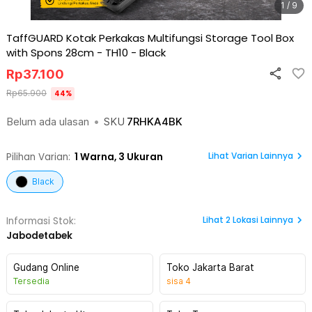
1 / 9
TaffGUARD Kotak Perkakas Multifungsi Storage Tool Box
with Spons 28cm - TH10
-
Black
Rp
37.100
Rp
65.900
44
%
Belum ada ulasan
•
SKU
7RHKA4BK
Lihat Varian Lainnya
Pilihan Varian:
1
Warna,
3 Ukuran
Black
Lihat
2
Lokasi Lainnya
Informasi Stok:
Jabodetabek
Gudang Online
Toko Jakarta Barat
Tersedia
sisa
4