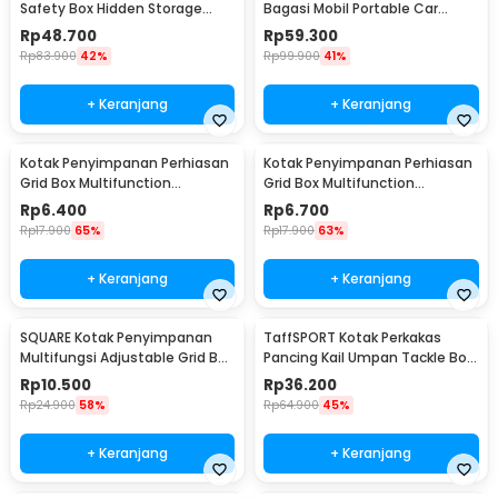
Safety Box Hidden Storage
Bagasi Mobil Portable Car
Password Lock - KB-30P
Storage Box 25 L - VL25
Rp
48.700
Rp
59.300
Rp
83.900
42%
Rp
99.900
41%
+ Keranjang
+ Keranjang
Kotak Penyimpanan Perhiasan
Kotak Penyimpanan Perhiasan
Grid Box Multifunction
Grid Box Multifunction
Organizer 24 Slot - J13/J24
Organizer 13 Slot - J13/J24
Rp
6.400
Rp
6.700
Rp
17.900
65%
Rp
17.900
63%
+ Keranjang
+ Keranjang
SQUARE Kotak Penyimpanan
TaffSPORT Kotak Perkakas
Multifungsi Adjustable Grid Box
Pancing Kail Umpan Tackle Box
24 Slot - J24D
14 Grid - LYH-1017
Rp
10.500
Rp
36.200
Rp
24.900
58%
Rp
64.900
45%
+ Keranjang
+ Keranjang