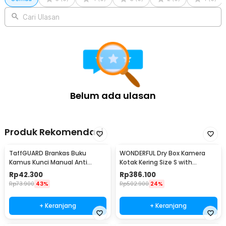
Kelengkapan Produk
Rincian yang Anda dapatkan untuk pembelian produk ini:
Cari Ulasan
1 x TaffGUARD Kotak Perkakas Penyimpanan Barang Toolbox
Hard Case Waterproof - TH57
Belum ada ulasan
Produk Rekomendasi
TaffGUARD Brankas Buku
WONDERFUL Dry Box Kamera
Kamus Kunci Manual Anti
Kotak Kering Size S with
Maling Hidden Safe Box Kecil -
Dehumidifier - DB-2820
Rp
42.300
Rp
386.100
KB-10L
Rp
73.900
43%
Rp
502.900
24%
+ Keranjang
+ Keranjang