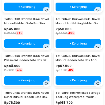
+ Keranjang
+ Keranjang
TaffGUARD Brankas Buku Novel
TaffGUARD Brankas Buku Novel
Manual Hidden Safe Box Size S
Manual Anti Maling Hidden Safe
- KB-20L
Box Size S - KB-20L
Rp
45.800
Rp
50.000
Rp
78.900
42%
Rp
86.900
43%
+ Keranjang
+ Keranjang
TaffGUARD Brankas Buku Novel
TaffGUARD Brankas Buku Novel
Password Hidden Safe Box Size
Manual Hidden Safe Box Anti
S - KB-20P
Maling Size M - KB-20L
Rp
48.000
Rp
57.500
Rp
80.900
41%
Rp
96.900
41%
+ Keranjang
+ Keranjang
TaffGUARD Brankas Buku Novel
Taffware Tas Perkakas Storage
Kunci Manual Hidden Safe Box
Tool Bag Waterproof Wear
Size L Love - KB-20L
Resistant 23 Inch - A02584
Rp
76.300
Rp
168.700