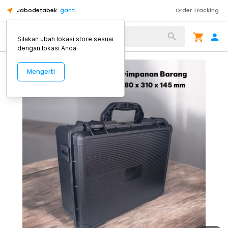
Jabodetabek
ganti
Order Tracking
Alat Kopi
Silakan ubah lokasi store sesuai
dengan lokasi Anda.
Mengerti