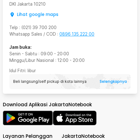
DKI Jakarta
10210
Lihat google maps
Telp
:
(021) 39 700 200
Whatsapp Sales / COD
:
0896 135 222 00
Jam buka:
Senin - Sabtu
:
09:00
-
20:00
Minggu/Libur Nasional
:
12:00
-
20:00
Idul Fitri
: libur
Selengkapnya
Beli langsung/self pickup di kota lainnya
Download Aplikasi JakartaNotebook
Layanan Pelanggan
JakartaNotebook