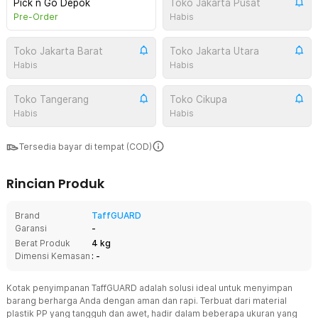
Pick n Go Depok
Toko Jakarta Pusat
Pre-Order
Habis
Toko Jakarta Barat
Toko Jakarta Utara
Habis
Habis
Toko Tangerang
Toko Cikupa
Habis
Habis
Tersedia bayar di tempat (COD)
Rincian Produk
Brand
TaffGUARD
Garansi
-
Berat Produk
4 kg
Dimensi Kemasan
: -
Kotak penyimpanan TaffGUARD adalah solusi ideal untuk menyimpan
barang berharga Anda dengan aman dan rapi. Terbuat dari material
plastik PP yang tangguh dan awet, hadir dalam beberapa ukuran yang