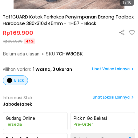
1 / 10
TaffGUARD Kotak Perkakas Penyimpanan Barang Toolbox
Hardcase 380x310x145mm - TH57
-
Black
Rp
169.900
Rp
301.900
44
%
Belum ada ulasan
•
SKU
7CHW8OBK
Lihat Varian Lainnya
Pilihan Varian:
1
Warna,
3 Ukuran
Black
Lihat
Lokasi Lainnya
Informasi Stok:
Jabodetabek
Gudang Online
Pick n Go Bekasi
Tersedia
Pre-Order