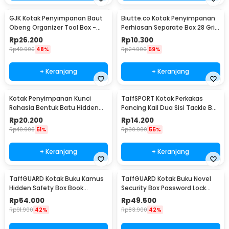
GJK Kotak Penyimpanan Baut
Biutte.co Kotak Penyimpanan
Obeng Organizer Tool Box -
Perhiasan Separate Box 28 Grid
Z20
- SN-14
Rp
26.200
Rp
10.300
Rp
49.900
48%
Rp
24.900
59%
+ Keranjang
+ Keranjang
Kotak Penyimpanan Kunci
TaffSPORT Kotak Perkakas
Rahasia Bentuk Batu Hidden
Pancing Kail Dua Sisi Tackle Box
Key Box - B0521
14 Grid - LX01
Rp
20.200
Rp
14.200
Rp
40.900
51%
Rp
30.900
55%
+ Keranjang
+ Keranjang
TaffGUARD Kotak Buku Kamus
TaffGUARD Kotak Buku Novel
Hidden Safety Box Book
Security Box Password Lock
Password Lock Size S - KB-10P
Size S - KB-20P
Rp
54.000
Rp
49.500
Rp
91.900
42%
Rp
83.900
42%