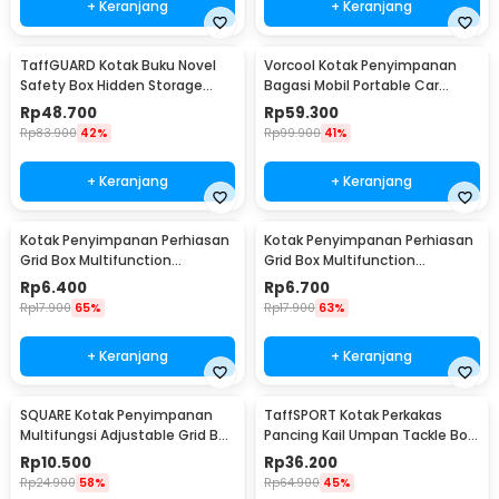
+ Keranjang
+ Keranjang
TaffGUARD Kotak Buku Novel
Vorcool Kotak Penyimpanan
Safety Box Hidden Storage
Bagasi Mobil Portable Car
Password Lock - KB-30P
Storage Box 25 L - VL25
Rp
48.700
Rp
59.300
Rp
83.900
42%
Rp
99.900
41%
+ Keranjang
+ Keranjang
Kotak Penyimpanan Perhiasan
Kotak Penyimpanan Perhiasan
Grid Box Multifunction
Grid Box Multifunction
Organizer 24 Slot - J13/J24
Organizer 13 Slot - J13/J24
Rp
6.400
Rp
6.700
Rp
17.900
65%
Rp
17.900
63%
+ Keranjang
+ Keranjang
SQUARE Kotak Penyimpanan
TaffSPORT Kotak Perkakas
Multifungsi Adjustable Grid Box
Pancing Kail Umpan Tackle Box
24 Slot - J24D
14 Grid - LYH-1017
Rp
10.500
Rp
36.200
Rp
24.900
58%
Rp
64.900
45%