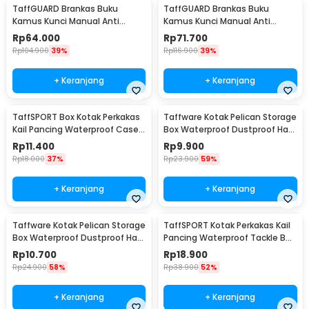
TaffGUARD Brankas Buku
TaffGUARD Brankas Buku
Kamus Kunci Manual Anti
Kamus Kunci Manual Anti
Maling Hidden Safe Box Sedang
Maling Hidden Safe Box Besar -
Rp
64.000
Rp
71.700
- KB-10L
KB-10L
Rp
104.900
39%
Rp
116.900
39%
+ Keranjang
+ Keranjang
TaffSPORT Box Kotak Perkakas
Taffware Kotak Pelican Storage
Kail Pancing Waterproof Case -
Box Waterproof Dustproof Hard
Q041
Case ABS S - G10/J020
Rp
11.400
Rp
9.900
Rp
18.000
37%
Rp
23.900
59%
+ Keranjang
+ Keranjang
Taffware Kotak Pelican Storage
TaffSPORT Kotak Perkakas Kail
Box Waterproof Dustproof Hard
Pancing Waterproof Tackle Box
Case ABS L - G10/J020
12 Grid - MCC01
Rp
10.700
Rp
18.900
Rp
24.900
58%
Rp
38.900
52%
+ Keranjang
+ Keranjang