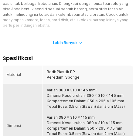
pas untuk berbagai kebutuhan. Dilengkapi dengan busa tearable yang
bisa Anda bentuk sendiri sesuai bentuk barang, serta strip tahan air
untuk melindungi isi kotak dari kelembapan atau cipratan. Cocok untuk
menyimpan kamera, lensa, hard disk, atau koleksi barang lainnya yang
perlu perlindungan ekstra.
Fitur
Lebih Banyak
Material yang Tangguh dan Awet
Kotak ini dibuat dari plastik jenis PP, material yang dikenal kuat,
Spesifikasi
tahan benturan dan tahan lama. Dengan konstruksi yang solid, Anda
bisa menyimpan barang-barang penting tanpa khawatir kotak
mudah retak atau rusak. Ini menjadikannya pilihan yang andal untuk
Bodi: Plastik PP
Material
penggunaan jangka panjang.
Peredam: Sponge
Variasi Ukuran Sesuai Kebutuhan
TaffGuard menyediakan beberapa ukuran yang berbeda untuk Anda
Varian 380 x 310 x 145 mm:
pilih sesuai kebutuhan penyimpanan. Mulai ukuran 280 x 310 x 145
Dimensi Keseluruhan: 380 x 310 x 145 mm
mm, 380 x 310 x 115 mm, dan 268 x 250 x 85 mm. Dengan pilihan
Kompartemen Dalam: 350 x 265 x 105 mm
ukuran ini, Anda bisa menyesuaikan dengan jenis dan jumlah barang
Tebal Busa: 3.5 cm (Bawah) dan 2 cm (Atas)
yang akan disimpan.
Varian 380 x 310 x 115 mm:
Tearable Sponge
Dimensi Keseluruhan: 380 x 310 x 115 mm
Dimensi
Di dalam kotak ini terdapat tearable sponge yang bisa Anda potong
Kompartemen Dalam: 350 x 265 x 75 mm
atau bentuk sesuai bentuk barang yang akan disimpan. Fungsi busa
Tebal Busa: 3.5 cm (Bawah) dan 2 cm (Atas)