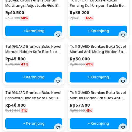
SQUARE Kotak Penyimpanan
TaffSPORT Kotak Perkakas
Multifungsi Adjustable Grid Box
Pancing Kail Umpan Tackle Box
24 Slot - J24D
14 Grid - LYH-1017
Rp
10.500
Rp
36.200
Rp
24.900
58%
Rp
64.900
45%
+ Keranjang
+ Keranjang
TaffGUARD Brankas Buku Novel
TaffGUARD Brankas Buku Novel
Manual Hidden Safe Box Size S
Manual Anti Maling Hidden Safe
- KB-20L
Box Size S - KB-20L
Rp
45.800
Rp
50.000
Rp
78.900
42%
Rp
86.900
43%
+ Keranjang
+ Keranjang
TaffGUARD Brankas Buku Novel
TaffGUARD Brankas Buku Novel
Password Hidden Safe Box Size
Manual Hidden Safe Box Anti
S - KB-20P
Maling Size M - KB-20L
Rp
48.000
Rp
57.500
Rp
80.900
41%
Rp
96.900
41%
+ Keranjang
+ Keranjang