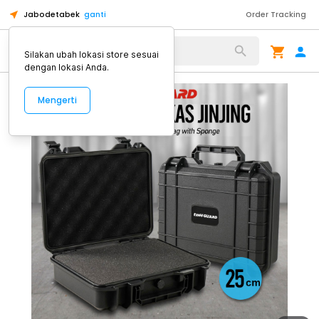
Jabodetabek
ganti
Order Tracking
Alat Kopi
Silakan ubah lokasi store sesuai
dengan lokasi Anda.
Mengerti