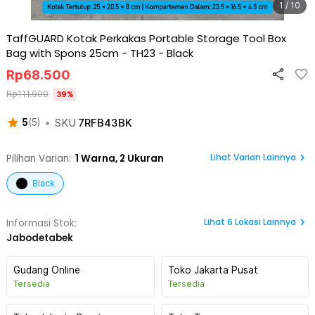
1 / 10
TaffGUARD Kotak Perkakas Portable Storage Tool Box
Bag with Spons 25cm - TH23
-
Black
Rp
68.500
Rp
111.900
39
%
•
SKU
7RFB43BK
5
(
5
)
Lihat Varian Lainnya
Pilihan Varian:
1
Warna,
2 Ukuran
Black
Lihat
6
Lokasi Lainnya
Informasi Stok:
Jabodetabek
Gudang Online
Toko Jakarta Pusat
Tersedia
Tersedia