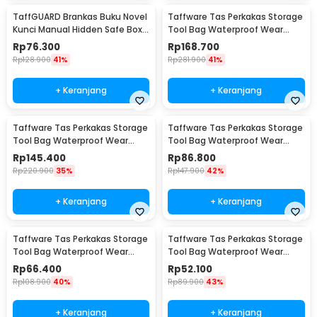
TaffGUARD Brankas Buku Novel
Taffware Tas Perkakas Storage
Kunci Manual Hidden Safe Box
Tool Bag Waterproof Wear
Size L Love - KB-20L
Resistant 23 Inch - A02584
Rp
76.300
Rp
168.700
Rp
128.900
41%
Rp
281.900
41%
+ Keranjang
+ Keranjang
Taffware Tas Perkakas Storage
Taffware Tas Perkakas Storage
Tool Bag Waterproof Wear
Tool Bag Waterproof Wear
Resistant 21 Inch - A02584
Resistant 18 Inch - A03403
Rp
145.400
Rp
86.800
Rp
220.900
35%
Rp
147.900
42%
+ Keranjang
+ Keranjang
Taffware Tas Perkakas Storage
Taffware Tas Perkakas Storage
Tool Bag Waterproof Wear
Tool Bag Waterproof Wear
Resistant 16 Inch - A03403
Resistant 13 Inch - A03403
Rp
66.400
Rp
52.100
Rp
108.900
40%
Rp
89.900
43%
+ Keranjang
+ Keranjang