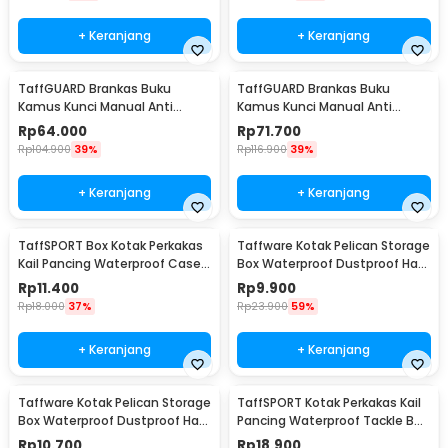
+ Keranjang
+ Keranjang
TaffGUARD Brankas Buku
TaffGUARD Brankas Buku
Kamus Kunci Manual Anti
Kamus Kunci Manual Anti
Maling Hidden Safe Box Sedang
Maling Hidden Safe Box Besar -
Rp
64.000
Rp
71.700
- KB-10L
KB-10L
Rp
104.900
39%
Rp
116.900
39%
+ Keranjang
+ Keranjang
TaffSPORT Box Kotak Perkakas
Taffware Kotak Pelican Storage
Kail Pancing Waterproof Case -
Box Waterproof Dustproof Hard
Q041
Case ABS S - G10/J020
Rp
11.400
Rp
9.900
Rp
18.000
37%
Rp
23.900
59%
+ Keranjang
+ Keranjang
Taffware Kotak Pelican Storage
TaffSPORT Kotak Perkakas Kail
Box Waterproof Dustproof Hard
Pancing Waterproof Tackle Box
Case ABS L - G10/J020
12 Grid - MCC01
Rp
10.700
Rp
18.900