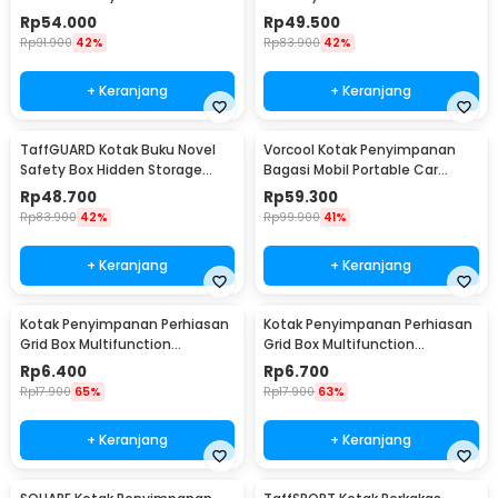
Password Lock Size S - KB-10P
Size S - KB-20P
Rp
54.000
Rp
49.500
Rp
91.900
42%
Rp
83.900
42%
+ Keranjang
+ Keranjang
TaffGUARD Kotak Buku Novel
Vorcool Kotak Penyimpanan
Safety Box Hidden Storage
Bagasi Mobil Portable Car
Password Lock - KB-30P
Storage Box 25 L - VL25
Rp
48.700
Rp
59.300
Rp
83.900
42%
Rp
99.900
41%
+ Keranjang
+ Keranjang
Kotak Penyimpanan Perhiasan
Kotak Penyimpanan Perhiasan
Grid Box Multifunction
Grid Box Multifunction
Organizer 24 Slot - J13/J24
Organizer 13 Slot - J13/J24
Rp
6.400
Rp
6.700
Rp
17.900
65%
Rp
17.900
63%
+ Keranjang
+ Keranjang