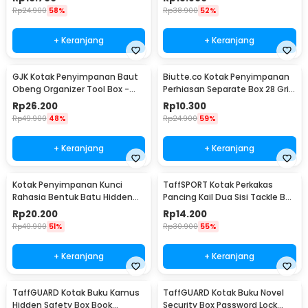
Rp
24.900
58%
Rp
38.900
52%
+ Keranjang
+ Keranjang
GJK Kotak Penyimpanan Baut
Biutte.co Kotak Penyimpanan
Obeng Organizer Tool Box -
Perhiasan Separate Box 28 Grid
Z20
- SN-14
Rp
26.200
Rp
10.300
Rp
49.900
48%
Rp
24.900
59%
+ Keranjang
+ Keranjang
Kotak Penyimpanan Kunci
TaffSPORT Kotak Perkakas
Rahasia Bentuk Batu Hidden
Pancing Kail Dua Sisi Tackle Box
Key Box - B0521
14 Grid - LX01
Rp
20.200
Rp
14.200
Rp
40.900
51%
Rp
30.900
55%
+ Keranjang
+ Keranjang
TaffGUARD Kotak Buku Kamus
TaffGUARD Kotak Buku Novel
Hidden Safety Box Book
Security Box Password Lock