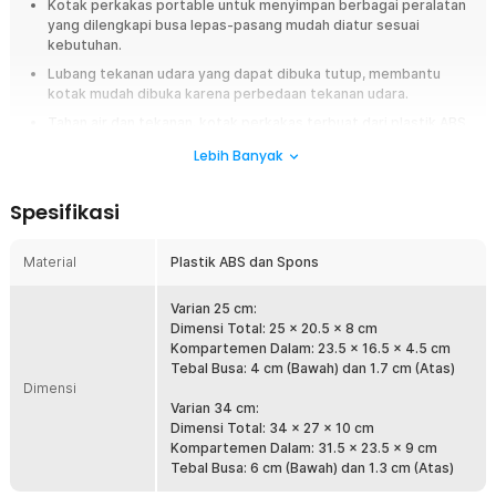
Kotak perkakas portable untuk menyimpan berbagai peralatan
yang dilengkapi busa lepas-pasang mudah diatur sesuai
kebutuhan.
Lubang tekanan udara yang dapat dibuka tutup, membantu
kotak mudah dibuka karena perbedaan tekanan udara.
Tahan air dan tekanan, kotak perkakas terbuat dari plastik ABS
berkualitas.
Lebih Banyak
Overview
Spesifikasi
Barang-barang penting seperti perkakas atau perlengkapan fotografi
tidak boleh dibawa sembarangan. Untuk menjaganya tetap aman saat
dibawa, Anda dapat menggunakan kotak perkakas dari TaffGUARD.
Material
Plastik ABS dan Spons
Kotaknya sendiri terbuat dari plastik keras sehingga tahan terhadap
benturan. Lengkap dengan perlindungan tambahan berupa spons pada
Varian 25 cm:
bagian dalam agar perkakas atau perlengkapan fotografi tetap aman
Dimensi Total: 25 x 20.5 x 8 cm
meski tas terguncang.
Kompartemen Dalam: 23.5 x 16.5 x 4.5 cm
Tebal Busa: 4 cm (Bawah) dan 1.7 cm (Atas)
Fitur
Dimensi
Varian 34 cm:
Bawa Alat dengan Lengkap
Dimensi Total: 34 x 27 x 10 cm
Pekerjaan instalasi elektronik, pertukangan, hingga fotografi
Kompartemen Dalam: 31.5 x 23.5 x 9 cm
membutuhkan banyak peralatan. Dengan kotak perkakas
Tebal Busa: 6 cm (Bawah) dan 1.3 cm (Atas)
TaffGUARD, Anda tak akan meninggalkan satu alat pun karena kotak