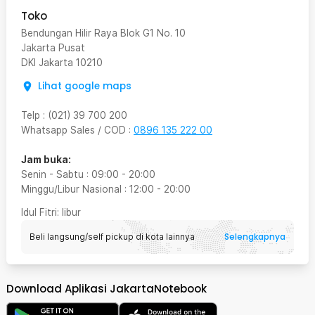
Toko
Bendungan Hilir Raya Blok G1 No. 10
Jakarta Pusat
DKI Jakarta
10210
Lihat google maps
Telp
:
(021) 39 700 200
Whatsapp Sales / COD
:
0896 135 222 00
Jam buka:
Senin - Sabtu
:
09:00
-
20:00
Minggu/Libur Nasional
:
12:00
-
20:00
Idul Fitri
: libur
Selengkapnya
Beli langsung/self pickup di kota lainnya
Download Aplikasi JakartaNotebook