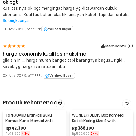
ok bgt
tertumpuk atau terjatuh.
kualitas nya ok bgt mengingat harga yg ditawarkan cukuk
Kelengkapan Produk
ekonomis. Kualitas bahan plastik lumayan kokoh tapi dan untuk
Selengkapnya
waterproof belum tahu apakah sudah teruji atau belum. saya
Rincian yang Anda dapatkan untuk pembelian produk ini:
belum test.
11 Nov 2023
,
A*****n
Verified Buyer
1 x TaffGUARD Kotak Perkakas Portable Storage Tool Box Bag
with Spons - TH23
Membantu (
0
)
harga ekonomis kualitas maksimal
gila sih ini.... harga murah banget tapi barangnya bagus... rigid ..
kayak yg harganya ratusan ribu
03 Nov 2023
,
e*****a
Verified Buyer
Produk Rekomendasi
TaffGUARD Brankas Buku
WONDERFUL Dry Box Kamera
Kamus Kunci Manual Anti
Kotak Kering Size S with
Maling Hidden Safe Box Kecil -
Dehumidifier - DB-2820
Rp
42.300
Rp
386.100
KB-10L
Rp
73.900
43%
Rp
502.900
24%