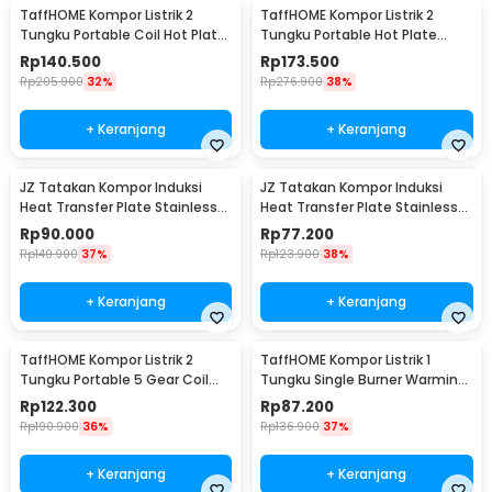
TaffHOME Kompor Listrik 2
TaffHOME Kompor Listrik 2
Tungku Portable Coil Hot Plate
Tungku Portable Hot Plate
2000W - C2-2000-05
2000W - H2-2000-04
Rp
140.500
Rp
173.500
Rp
205.900
32%
Rp
276.900
38%
+ Keranjang
+ Keranjang
JZ Tatakan Kompor Induksi
JZ Tatakan Kompor Induksi
Heat Transfer Plate Stainless
Heat Transfer Plate Stainless
Steel 430 24cm - J-24
Steel 430 20cm - J-20
Rp
90.000
Rp
77.200
Rp
140.900
37%
Rp
123.900
38%
+ Keranjang
+ Keranjang
TaffHOME Kompor Listrik 2
TaffHOME Kompor Listrik 1
Tungku Portable 5 Gear Coil
Tungku Single Burner Warming
Hot Plate 2000W - C2-2000-20
Hot Plate 1000W - H1-1000-15
Rp
122.300
Rp
87.200
Rp
190.900
36%
Rp
136.900
37%
+ Keranjang
+ Keranjang