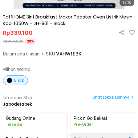
1 / 10
TaffHOME 3in1 Breakfast Maker Toaster Oven Listrik Mesin
Kopi 1050W - JH-801
-
Black
Rp
339.100
Rp
464.900
28
%
Belum ada ulasan
•
SKU
VXHW1EBK
Pilihan Warna:
Black
Lihat
Lokasi Lainnya
Informasi Stok:
Jabodetabek
Gudang Online
Pick n Go Bekasi
Tersedia
Pre-Order