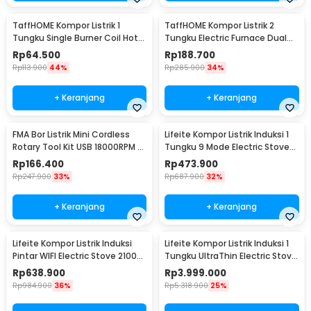
TaffHOME Kompor Listrik 1
TaffHOME Kompor Listrik 2
Tungku Single Burner Coil Hot
Tungku Electric Furnace Dual
Plate 1000W - C1-1000-10
Hot Plate 2000W - SHP-5814
Rp
64.500
Rp
188.700
Rp
113.900
44%
Rp
285.900
34%
+ Keranjang
+ Keranjang
FMA Bor Listrik Mini Cordless
Lifeite Kompor Listrik Induksi 1
Rotary Tool Kit USB 18000RPM -
Tungku 9 Mode Electric Stove
E108
2100W - LFT-010
Rp
166.400
Rp
473.900
Rp
247.900
33%
Rp
687.900
32%
+ Keranjang
+ Keranjang
Lifeite Kompor Listrik Induksi
Lifeite Kompor Listrik Induksi 1
Pintar WIFI Electric Stove 2100W
Tungku UltraThin Electric Stove
- LFT-011
2100W - LFT-012
Rp
638.900
Rp
3.999.000
Rp
984.900
36%
Rp
5.318.900
25%