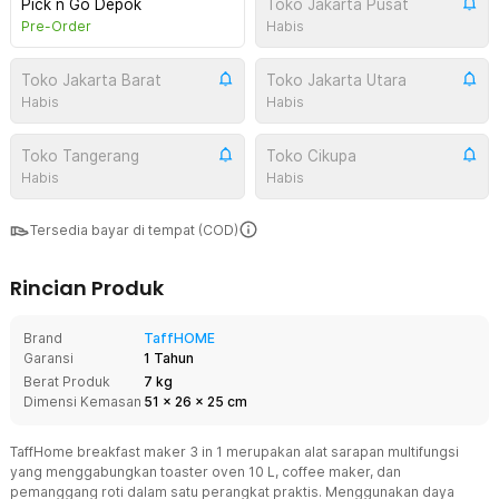
Pick n Go Depok
Toko Jakarta Pusat
Pre-Order
Habis
Toko Jakarta Barat
Toko Jakarta Utara
Habis
Habis
Toko Tangerang
Toko Cikupa
Habis
Habis
Tersedia bayar di tempat (COD)
Rincian Produk
Brand
TaffHOME
Garansi
1 Tahun
Berat Produk
7 kg
Dimensi Kemasan
51
x
26
x
25
cm
TaffHome breakfast maker 3 in 1 merupakan alat sarapan multifungsi
yang menggabungkan toaster oven 10 L, coffee maker, dan
pemanggang roti dalam satu perangkat praktis. Menggunakan daya