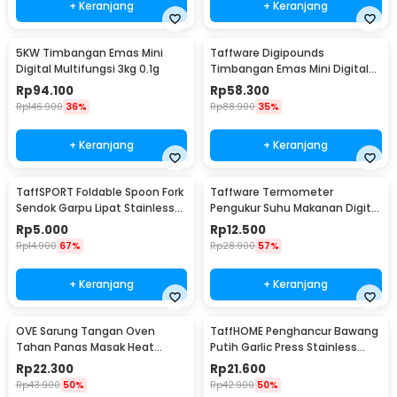
+ Keranjang
+ Keranjang
5KW Timbangan Emas Mini
Taffware Digipounds
Digital Multifungsi 3kg 0.1g
Timbangan Emas Mini Digital
Multifungsi 500g 0.1g - EK518
Rp
94.100
Rp
58.300
Rp
146.900
36%
Rp
88.900
35%
+ Keranjang
+ Keranjang
TaffSPORT Foldable Spoon Fork
Taffware Termometer
Sendok Garpu Lipat Stainless
Pengukur Suhu Makanan Digital
Steel 410 - SVGF2
Daging Kopi Susu - TP101
Rp
5.000
Rp
12.500
Rp
14.900
67%
Rp
28.900
57%
+ Keranjang
+ Keranjang
OVE Sarung Tangan Oven
TaffHOME Penghancur Bawang
Tahan Panas Masak Heat
Putih Garlic Press Stainless
Resistant Gloves - 540F
Steel - A42
Rp
22.300
Rp
21.600
Rp
43.900
50%
Rp
42.900
50%