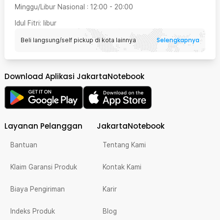
Minggu/Libur Nasional
:
12:00
-
20:00
Idul Fitri
: libur
Selengkapnya
Beli langsung/self pickup di kota lainnya
Download Aplikasi JakartaNotebook
Layanan Pelanggan
JakartaNotebook
Bantuan
Tentang Kami
Klaim Garansi Produk
Kontak Kami
Biaya Pengiriman
Karir
Indeks Produk
Blog