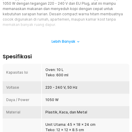
1050 W dengan tegangan 220 - 240 V dan EU Plug, alat ini mampu
memanaskan makanan dan menyeduh kopi dengan cepat untuk
kebutuhan sarapan harian. Desain compact warna hitam membuatnya
cocok digunakan di rumah, apartemen, maupun kamar kost tanpa
memakan banyak ruang dapur.
Fitur
Lebih Banyak
Desain 3 in 1 Multifungsi
Menggunakan beberapa alat dapur sekaligus sering membuat area
Spesifikasi
dapur terasa penuh dan tidak rapi. TaffHome breakfast maker
menggabungkan toaster oven, coffee maker, dan pemanggang roti
dalam satu unit sehingga lebih hemat tempat. Desain multifungsi ini
Oven: 10 L
Kapasitas Isi
juga membantu mengurangi biaya pembelian alat dapur terpisah.
Teko: 600 ml
Sangat cocok untuk apartemen, rumah minimalis, hingga kamar kost
modern yang membutuhkan alat dapur praktis.
Voltase
220 - 240 V, 50 Hz
Daya 1050 W Pemanasan Cepat dan Efisien
Dengan daya 1050 W, proses pemanasan menjadi lebih cepat
Daya / Power
1050 W
sehingga Anda tidak perlu menunggu lama saat menyiapkan
sarapan. Sistem pemanas dirancang agar panas tersebar lebih
Material
Plastik, Kaca, dan Metal
merata untuk membantu makanan matang optimal. Konsumsi daya
tetap efisien untuk penggunaan rutin harian di rumah. Cocok
digunakan sebagai alat sarapan elektrik yang praktis dan mudah
Unit Utama: 45 x 18 x 24 cm
digunakan setiap pagi.
Teko: 12 x 12 x 8.5 cm