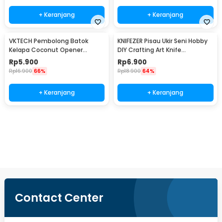
+ Keranjang
+ Keranjang
VKTECH Pembolong Batok
KNIFEZER Pisau Ukir Seni Hobby
Kelapa Coconut Opener
DIY Crafting Art Knife
Stainless Steel 1 PCS - 399
Aluminium Handle - WL-9309
Rp
5.900
Rp
6.900
Rp
16.900
66%
Rp
18.900
64%
+ Keranjang
+ Keranjang
Beli Sekarang
Contact Center