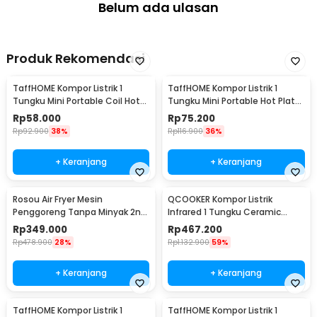
Belum ada ulasan
1 x Panduan Penggunaan
Produk Rekomendasi
TaffHOME Kompor Listrik 1
TaffHOME Kompor Listrik 1
Tungku Mini Portable Coil Hot
Tungku Mini Portable Hot Plate
Plate 500W - C1-1000-03
500W - H1-500-10
Rp
58.000
Rp
75.200
Rp
92.900
38%
Rp
116.900
36%
+ Keranjang
+ Keranjang
Rosou Air Fryer Mesin
QCOOKER Kompor Listrik
Penggoreng Tanpa Minyak 2nd
Infrared 1 Tungku Ceramic
Edition 2.5L OA2 - OA2
Stove 2000W - CR-DT01
Rp
349.000
Rp
467.200
Rp
478.900
28%
Rp
1.132.900
59%
+ Keranjang
+ Keranjang
TaffHOME Kompor Listrik 1
TaffHOME Kompor Listrik 1