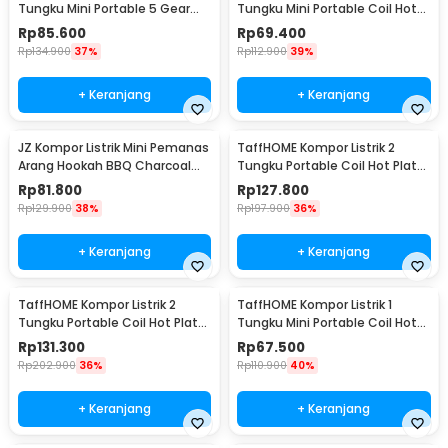
Tungku Mini Portable 5 Gear
Tungku Mini Portable Coil Hot
Hot Plate 1000W - H1-1000-57
Plate 1000W - SHP-5701
Rp
85.600
Rp
69.400
Rp
134.900
37%
Rp
112.900
39%
+ Keranjang
+ Keranjang
JZ Kompor Listrik Mini Pemanas
TaffHOME Kompor Listrik 2
Arang Hookah BBQ Charcoal
Tungku Portable Coil Hot Plate
Burner 500W - ZD-A016
2000W - SHP-5703
Rp
81.800
Rp
127.800
Rp
129.900
38%
Rp
197.900
36%
+ Keranjang
+ Keranjang
TaffHOME Kompor Listrik 2
TaffHOME Kompor Listrik 1
Tungku Portable Coil Hot Plate
Tungku Mini Portable Coil Hot
2000W - C2-2000-58
Plate 1000W - C1-1000-57
Rp
131.300
Rp
67.500
Rp
202.900
36%
Rp
110.900
40%
+ Keranjang
+ Keranjang