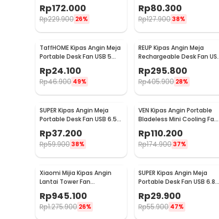
M201
Cooling Fan 3000mAh - F3
Rp
172.000
Rp
80.300
Rp
229.900
Rp
127.900
26%
38%
TaffHOME Kipas Angin Meja
REUP Kipas Angin Meja
Portable Desk Fan USB 5
Rechargeable Desk Fan US
Inch 2.5W - YZ-007
7 Inch 10000mAh - DQ212
Rp
24.100
Rp
295.800
Rp
46.900
Rp
405.900
49%
28%
SUPER Kipas Angin Meja
VEN Kipas Angin Portable
Portable Desk Fan USB 6.5
Bladeless Mini Cooling Fan
Inch 4.5W - A8
Power Bank 3000mAh - 34
Rp
37.200
Rp
110.200
Rp
59.900
Rp
174.900
38%
37%
Xiaomi Mijia Kipas Angin
SUPER Kipas Angin Meja
Lantai Tower Fan
Portable Desk Fan USB 6.8
Adjustable Smart App -
Inch 3W - M9
Rp
945.100
Rp
29.900
BPTS02DM
Rp
1.275.900
Rp
55.900
26%
47%