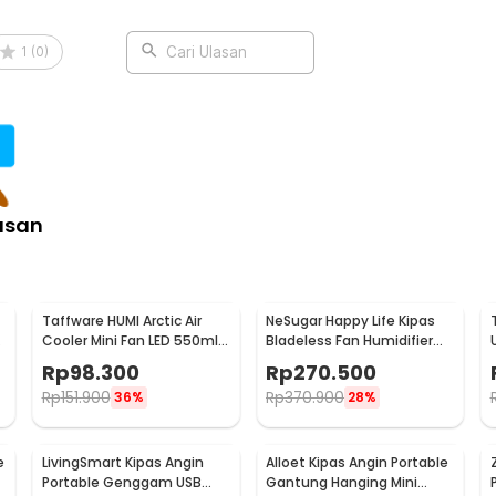
1
(
0
)
Cari Ulasan
asan
Taffware HUMI Arctic Air
NeSugar Happy Life Kipas
Cooler Mini Fan LED 550ml
Bladeless Fan Humidifier
8W 5V - AA-MC4
Mist LED - R011
Rp
98.300
Rp
270.500
Rp
151.900
Rp
370.900
36%
28%
e
LivingSmart Kipas Angin
Alloet Kipas Angin Portable
Portable Genggam USB
Gantung Hanging Mini