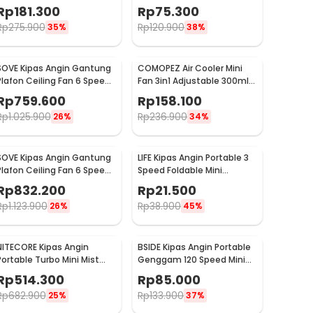
Folding Fan 7200mAh - ZK-
Fan USB 4.8 Inch 5W - 312
Rp
181.300
Rp
75.300
20321
Rp
275.900
Rp
120.900
35%
38%
SOVE Kipas Angin Gantung
COMOPEZ Air Cooler Mini
Plafon Ceiling Fan 6 Speed
Fan 3in1 Adjustable 300ml
Reversible 52 Inch - FS2007
18W 9V - YY-01
Rp
759.600
Rp
158.100
Rp
1.025.900
Rp
236.900
26%
34%
SOVE Kipas Angin Gantung
LIFE Kipas Angin Portable 3
Plafon Ceiling Fan 6 Speed
Speed Foldable Mini
LED 52 Inch - FS2008
Cooling Fan 800mAh - Y8
Rp
832.200
Rp
21.500
Rp
1.123.900
Rp
38.900
26%
45%
NITECORE Kipas Angin
BSIDE Kipas Angin Portable
Portable Turbo Mini Mist
Genggam 120 Speed Mini
Cooling Fan 3500 mAh -
Cooling Fan 2000mAh - M6
Rp
514.300
Rp
85.000
izzCool 30
Rp
682.900
Rp
133.900
25%
37%