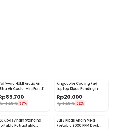
Taffware HUMI Arctic Air
Kingcooler Cooling Pad
Ultra Air Cooler Mini Fan LED
Laptop Kipas Pendingin
400ml 8W 5V - K-F009
Lipat 2 Fan 14 Inch - 818
Rp
89.700
Rp
20.000
Rp
140.900
Rp
40.900
37%
52%
ZK Kipas Angin Standing
3LIFE Kipas Angin Meja
Portable Retractable
Portable 3000 RPM Desk