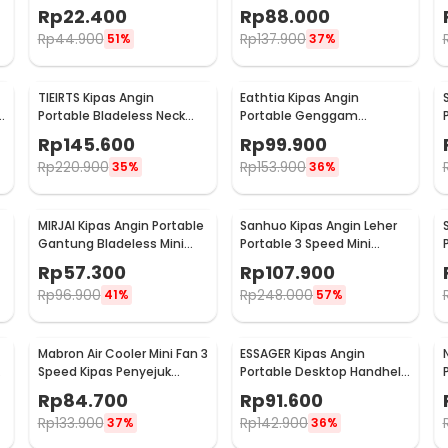
Mini Cooling Fan 1200mAh -
Cooling Fan 1800mAh -
Rp
22.400
Rp
88.000
SS-2
DQ203
Rp
44.900
Rp
137.900
51%
37%
TIEIRTS Kipas Angin
Eathtia Kipas Angin
B
Portable Bladeless Neck
Portable Genggam
Mini Cooling Fan 5000mAh
Kompres Dingin 3 Speed
Rp
145.600
Rp
99.900
- H12
2200mAh - WX-622
Rp
220.900
Rp
153.900
35%
36%
MIRJAI Kipas Angin Portable
Sanhuo Kipas Angin Leher
Gantung Bladeless Mini
Portable 3 Speed Mini
8
Cooling Fan 1200mAh - 6171
Cooling Fan 1800mAh - 350
Rp
57.300
Rp
107.900
Rp
96.900
Rp
248.000
41%
57%
Mabron Air Cooler Mini Fan 3
ESSAGER Kipas Angin
Speed Kipas Penyejuk
Portable Desktop Handheld
Ruangan 600ml 10W 5V -
Mini Cooling Fan 1200mAh -
Rp
84.700
Rp
91.600
MB-60
F-055
Rp
133.900
Rp
142.900
37%
36%