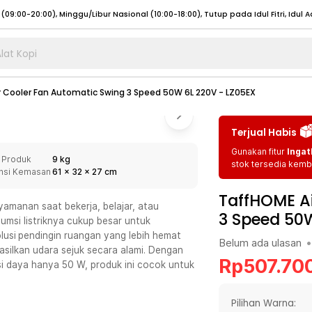
lat Kopi
umat (07:00 - 20:00), Sabtu - Minggu (08:00 - 20:00), Tutup pada Idul Fitri
Sele
r Cooler Fan Automatic Swing 3 Speed 50W 6L 220V - LZ05EX
:00 - 20:00), Sabtu - Minggu/ Libur Nasional (08:00 - 17:00)
Selengkapnya
:00 - 20:00), Sabtu - Minggu/ Libur Nasional (08:00 - 17:00)
Selengkapnya
Terjual Habis
 (09:00-20:00), Minggu/Libur Nasional (12:00-20:00), Tutup pada Idul Fitri
Sele
Gunakan fitur
Ingat
 Produk
9 kg
 (09:00-20:00), Minggu/Libur Nasional (12:00-20:00), Tutup pada Idul Fitri
Sele
stok tersedia kemba
nsi Kemasan
61
x
32
x
27
cm
TaffHOME Ai
manan saat bekerja, belajar, atau
3 Speed 50W
msi listriknya cukup besar untuk
lusi
pendingin ruangan yang lebih hemat
Belum ada ulasan
•
umat (07:00 - 20:00), Sabtu - Minggu (08:00 - 20:00), Tutup pada Idul Fitri
Sele
silkan udara sejuk secara alami. Dengan
Rp
507.70
si daya hanya 50 W, produk ini cocok untuk
:00 - 20:00), Sabtu - Minggu/ Libur Nasional (08:00 - 17:00)
Selengkapnya
:00 - 20:00), Sabtu - Minggu/ Libur Nasional (08:00 - 17:00)
Selengkapnya
Pilihan Warna: