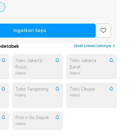
Ingatkan Saya
Lihat
Lokasi Lainnya
odetabek
Toko Jakarta
Toko Jakarta
Pusat
Barat
Habis
Habis
Toko Tangerang
Toko Cikupa
Habis
Habis
Pick n Go Depok
Habis