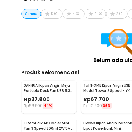
Semua
5
(
0
)
4
(
0
)
3
(
0
)
2
(
0
)
Belum ada ul
Produk Rekomendasi
SANHUAI Kipas Angin Meja
TaffHOME Kipas Angin USB
Portable Desk Fan USB 5.3
Model Tower 2 Speed - YK-
Inch 2.5W - A18
1208
Rp
37.800
Rp
67.700
Rp
66.900
Rp
110.900
44%
39%
Filterhualv Air Cooler Mini
Livews Kipas Angin Portabl
Fan 3 Speed 300ml 2W 5V -
Lipat Powerbank Mini