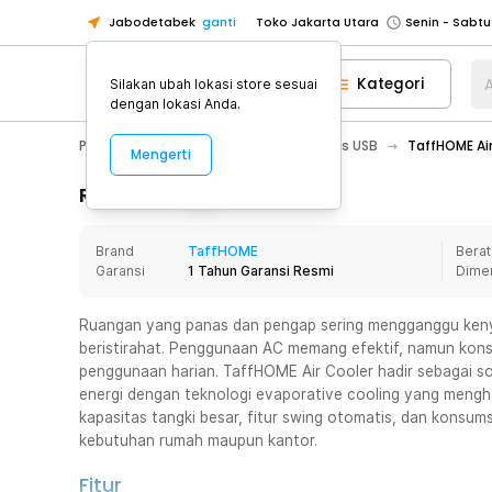
Jabodetabek
ganti
Toko Jakarta Utara
Toko Tangerang
Kategori
A
Silakan ubah lokasi store sesuai
Toko Cikupa
dengan lokasi Anda.
Pick n Go Jakarta Barat
Senin - J
PC & Laptop
Aksesoris USB
Kipas USB
TaffHOME Ai
Mengerti
Pick n Go Bekasi
Senin - Jumat (08
Pick n Go Depok
Senin - Jumat (08
Rincian Produk
Toko Jakarta Pusat
Senin - Sabtu
Brand
TaffHOME
Berat
Toko Jakarta Barat
Senin - Sabtu
Garansi
1 Tahun Garansi Resmi
Dime
Toko Jakarta Utara
Toko Tangerang
Ruangan yang panas dan pengap sering mengganggu kenya
beristirahat. Penggunaan AC memang efektif, namun konsu
Toko Cikupa
penggunaan harian. TaffHOME Air Cooler hadir sebagai so
Pick n Go Jakarta Barat
Senin - J
energi dengan teknologi evaporative cooling yang mengha
kapasitas tangki besar, fitur swing otomatis, dan konsum
Pick n Go Bekasi
Senin - Jumat (08
kebutuhan rumah maupun kantor.
Pick n Go Depok
Senin - Jumat (08
Fitur