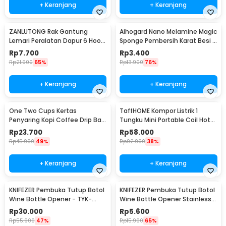
+ Keranjang
+ Keranjang
ZANLUTONG Rak Gantung
Aihogard Nano Melamine Magic
Lemari Peralatan Dapur 6 Hook
Sponge Pembersih Karat Besi -
Besi - 2137
CW62
Rp
7.700
Rp
3.400
Rp
21.900
65%
Rp
13.900
76%
+ Keranjang
+ Keranjang
One Two Cups Kertas
TaffHOME Kompor Listrik 1
Penyaring Kopi Coffee Drip Bag
Tungku Mini Portable Coil Hot
Paper Filter 50PCS - T111
Plate 500W - C1-1000-03
Rp
23.700
Rp
58.000
Rp
45.900
49%
Rp
92.900
38%
+ Keranjang
+ Keranjang
KNIFEZER Pembuka Tutup Botol
KNIFEZER Pembuka Tutup Botol
Wine Bottle Opener - TYK-
Wine Bottle Opener Stainless
074B
Steel - WS01
Rp
30.000
Rp
5.600
Rp
55.900
47%
Rp
15.900
65%