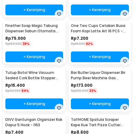
+ Keranjang
+ Keranjang
Finether Soap Magic Tabung
One Two Cups Cetakan Busa
Dispenser Sabun Otomatis
Foam Kopi Latte Art 16 PCS -
400ml - AD-03
JJYE01
Rp
75.000
Rp
7.200
Rp
120.900
38%
Rp
18.900
62%
+ Keranjang
+ Keranjang
Tutup Botol Wine Vacuum
Bar Butler Liquor Dispenser Bir
Sealed Cork Bottle Stopper
Pump Beer Machine Gas
Stainless Steel - G94529
Station 900ml - P-36
Rp
15.400
Rp
173.000
Rp
32.900
54%
Rp
255.900
33%
+ Keranjang
+ Keranjang
DIVV Gantungan Organizer Rak
TaffHOME Spatula Scraper
Dapur 5 Hook - I163
Kape Kue Tart Pizza Cutter
15cm - CJ07121
Rp
7.400
Rp
8.600