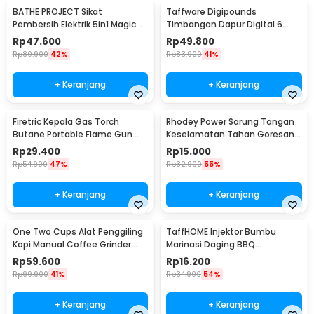
BATHE PROJECT Sikat
Taffware Digipounds
Pembersih Elektrik 5in1 Magic
Timbangan Dapur Digital 6
Brush Rechargeable - WQ8110
Satuan 1kg 0.1g - i2000
Rp
47.600
Rp
49.800
Rp
80.900
42%
Rp
83.900
41%
+ Keranjang
+ Keranjang
Firetric Kepala Gas Torch
Rhodey Power Sarung Tangan
Butane Portable Flame Gun
Keselamatan Tahan Goresan
Adjustable - 807
Pisau - EN388
Rp
29.400
Rp
15.000
Rp
54.900
47%
Rp
32.900
55%
+ Keranjang
+ Keranjang
One Two Cups Alat Penggiling
TaffHOME Injektor Bumbu
Kopi Manual Coffee Grinder
Marinasi Daging BBQ
Portable - WFCG9800
Seasoning Injector - HC117
Rp
59.600
Rp
16.200
Rp
99.900
41%
Rp
34.900
54%
+ Keranjang
+ Keranjang