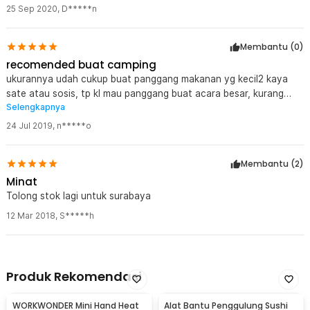
Kelengkapan Produk
25 Sep 2020
,
D*****n
Rincian yang Anda dapatkan untuk pembelian produk ini:
1 x TaffHOME Alat Panggang Arang Foldable Portable BBQ
Membantu (
0
)
Outdoor Grill Stove - HWSK77
1 x Spatula
recomended buat camping
1 x Garpu
ukurannya udah cukup buat panggang makanan yg kecil2 kaya
2 x Capitan Net
sate atau sosis, tp kl mau panggang buat acara besar, kurang
Selengkapnya
besar. tp kl soal bahannya udah cukup. bawanya juga gak berat.
buat camping juga cocok
24 Jul 2019
,
n*****o
Membantu (
2
)
Minat
Tolong stok lagi untuk surabaya
12 Mar 2018
,
S*****h
Produk Rekomendasi
WORKWONDER Mini Hand Heat
Alat Bantu Penggulung Sushi