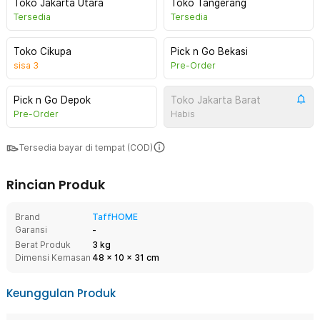
Toko Jakarta Utara
Toko Tangerang
Tersedia
Tersedia
Toko Cikupa
Pick n Go Bekasi
sisa
3
Pre-Order
Pick n Go Depok
Toko Jakarta Barat
Pre-Order
Habis
Tersedia bayar di tempat (COD)
Rincian Produk
Brand
TaffHOME
Garansi
-
Berat Produk
3 kg
Dimensi Kemasan
48
x
10
x
31
cm
Keunggulan Produk