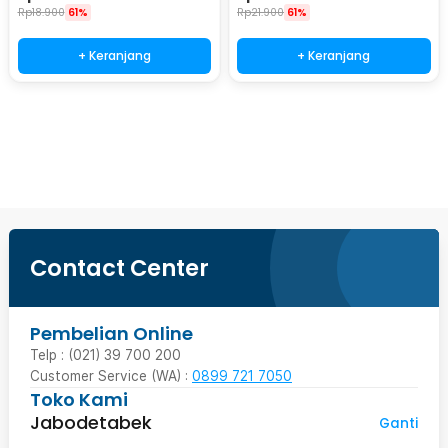
Rp
18.900
61%
Rp
21.900
61%
+ Keranjang
+ Keranjang
Beli Sekarang
Contact Center
Pembelian Online
Telp : (021) 39 700 200
Customer Service (WA) :
0899 721 7050
Toko Kami
Jabodetabek
Ganti