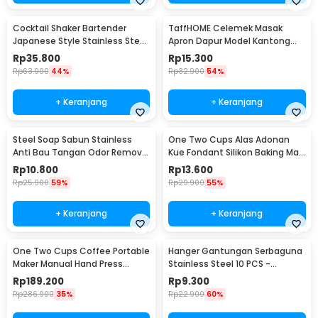
Cocktail Shaker Bartender
TaffHOME Celemek Masak
Japanese Style Stainless Steel
Apron Dapur Model Kantong
200ml
Pola Spatula - JJ41
Rp
35.800
Rp
15.300
Rp
63.900
44%
Rp
32.900
54%
+ Keranjang
+ Keranjang
Steel Soap Sabun Stainless
One Two Cups Alas Adonan
Anti Bau Tangan Odor Remove
Kue Fondant Silikon Baking Mat
- HW071
Anti Slip - JJ3873
Rp
10.800
Rp
13.600
Rp
25.900
59%
Rp
29.900
55%
+ Keranjang
+ Keranjang
One Two Cups Coffee Portable
Hanger Gantungan Serbaguna
Maker Manual Hand Press
Stainless Steel 10 PCS -
Espresso 300ml - T35066
M127105
Rp
189.200
Rp
9.300
Rp
286.900
35%
Rp
22.900
60%