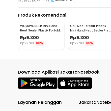
15 Jan 2025
,
N*****a
Verified Buyer
Produk Rekomendasi
WORKWONDER Mini Hand
ONE Alat Perekat Plastik
Heat Sealer Plastik Portable
Mini Hand Heat Sealer Pres
Baterai AA - LX2000A
- MJP-288
Rp
9.300
Rp
9.300
Rp
22.900
Rp
22.900
60%
60%
Download Aplikasi JakartaNotebook
Layanan Pelanggan
JakartaNoteb