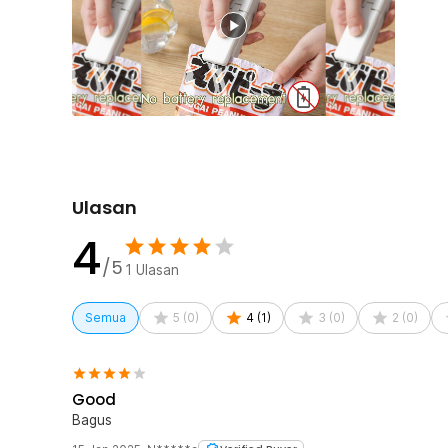
panjang.
Kelengkapan Produk
Rincian yang Anda dapatkan untuk pembelian produk ini
1 x TaffHOME Alat Perekat Plastik Portable Heat Se
1 x Kabel Micro USB
1 x Panduan Penggunaan
Ulasan
4
/5
1
Ulasan
Semua
5
(
0
)
4
(
1
)
3
(
0
)
2
(
0
)
Good
Bagus