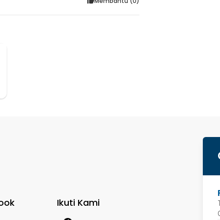
Membantu (
0
)
s
ook
Ikuti Kami