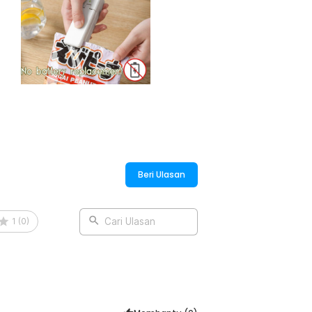
:
aler USB Rechargeable - LK-702
Beri Ulasan
1
(
0
)
Cari Ulasan