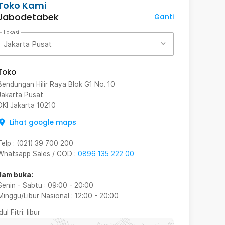
Toko Kami
Jabodetabek
Ganti
Lokasi
Jakarta Pusat
Toko
Bendungan Hilir Raya Blok G1 No. 10
Jakarta Pusat
DKI Jakarta
10210
Lihat google maps
Telp
:
(021) 39 700 200
Whatsapp Sales / COD
:
0896 135 222 00
Jam buka:
Senin - Sabtu
:
09:00
-
20:00
Minggu/Libur Nasional
:
12:00
-
20:00
Idul Fitri
: libur