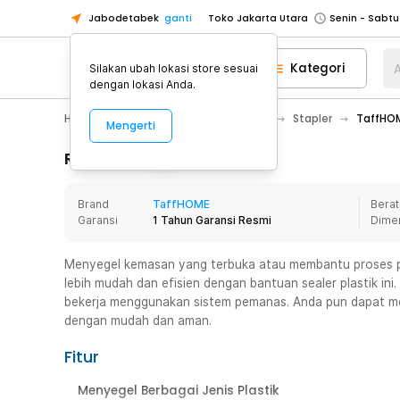
Jabodetabek
ganti
Toko Jakarta Utara
Toko Tangerang
Kategori
A
Silakan ubah lokasi store sesuai
Toko Cikupa
dengan lokasi Anda.
Pick n Go Jakarta Barat
Senin - J
Home Appliance
Alat Tulis Kantor
Stapler
TaffHOM
Mengerti
Pick n Go Bekasi
Senin - Jumat (08
Pick n Go Depok
Senin - Jumat (08
Rincian Produk
Toko Jakarta Pusat
Senin - Sabtu
Brand
TaffHOME
Berat
Toko Jakarta Barat
Senin - Sabtu
Garansi
1 Tahun Garansi Resmi
Dime
Toko Jakarta Utara
Toko Tangerang
Menyegel kemasan yang terbuka atau membantu proses p
lebih mudah dan efisien dengan bantuan sealer plastik ini.
Toko Cikupa
bekerja menggunakan sistem pemanas. Anda pun dapat men
Pick n Go Jakarta Barat
Senin - J
dengan mudah dan aman.
Pick n Go Bekasi
Senin - Jumat (08
Fitur
Pick n Go Depok
Senin - Jumat (08
Menyegel Berbagai Jenis Plastik