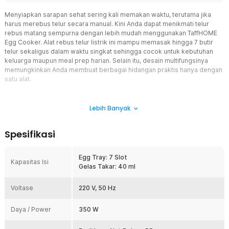
Menyiapkan sarapan sehat sering kali memakan waktu, terutama jika
harus merebus telur secara manual. Kini Anda dapat menikmati telur
rebus matang sempurna dengan lebih mudah menggunakan TaffHOME
Egg Cooker. Alat rebus telur listrik ini mampu memasak hingga 7 butir
telur sekaligus dalam waktu singkat sehingga cocok untuk kebutuhan
keluarga maupun meal prep harian. Selain itu, desain multifungsinya
memungkinkan Anda membuat berbagai hidangan praktis hanya dengan
satu alat.
Fitur
Lebih Banyak
Kapasitas 7 Slot untuk Lebih Banyak Telur
Dilengkapi tray berkapasitas 7 slot yang memungkinkan Anda
Spesifikasi
merebus banyak telur dalam satu kali proses. Fitur ini sangat
membantu untuk menyiapkan sarapan keluarga tanpa harus
menggunakan panci besar. Alat rebus telur ini juga cocok digunakan
Egg Tray: 7 Slot
Kapasitas Isi
untuk kebutuhan diet, bekal sekolah, maupun meal prep mingguan.
Gelas Takar: 40 ml
Pengoperasian Praktis 1 Tombol
Voltase
Tidak perlu mengatur mode atau pengaturan rumit. Cukup
220 V, 50 Hz
tambahkan air sesuai kebutuhan, tekan tombol power, dan egg
cooker akan mulai bekerja secara otomatis. Sistem sederhana ini
Daya / Power
350 W
membuat siapa saja dapat menggunakannya dengan mudah,
bahkan untuk penggunaan pertama kali.