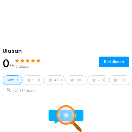
Solusi ideal bagi pengguna yang membutuhkan peralatan dapur
praktis dengan ukuran compact.
Kelengkapan Produk
Rincian yang Anda dapatkan untuk pembelian produk ini:
1 x TaffHOME Alat Rebus Telur Listrik 7 Slot Mini Egg Cooker
350W - BN-10
1 x Egg Tray 7 Slot
Ulasan
1 x Gelas Takar 40 ml
1 x Panduan Penggunaan
0
Beri Ulasan
/5
0
Ulasan
Semua
5
(
0
)
4
(
0
)
3
(
0
)
2
(
0
)
1
(
0
)
Cari Ulasan