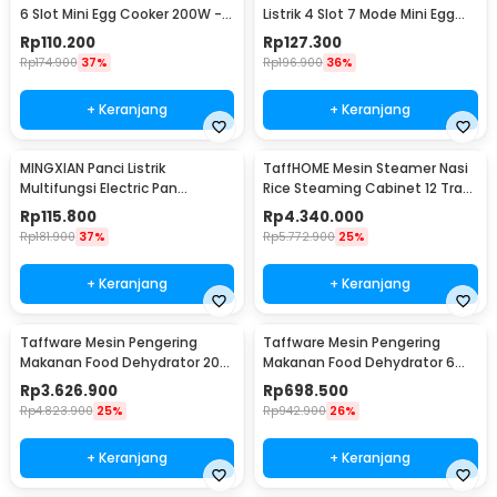
6 Slot Mini Egg Cooker 200W -
Listrik 4 Slot 7 Mode Mini Egg
ED305
Cooker 300W - LG-803
Rp
110.200
Rp
127.300
Rp
174.900
37%
Rp
196.900
36%
+ Keranjang
+ Keranjang
MINGXIAN Panci Listrik
TaffHOME Mesin Steamer Nasi
Multifungsi Electric Pan
Rice Steaming Cabinet 12 Tray
NonStick 1.7L 400-800W - MX-
180 People - SL-12
Rp
115.800
Rp
4.340.000
22
Rp
181.900
37%
Rp
5.772.900
25%
+ Keranjang
+ Keranjang
Taffware Mesin Pengering
Taffware Mesin Pengering
Makanan Food Dehydrator 20
Makanan Food Dehydrator 6
Layer 220V 2300W - LT-39
Layer 400W - LT50
Rp
3.626.900
Rp
698.500
Rp
4.823.900
25%
Rp
942.900
26%
+ Keranjang
+ Keranjang