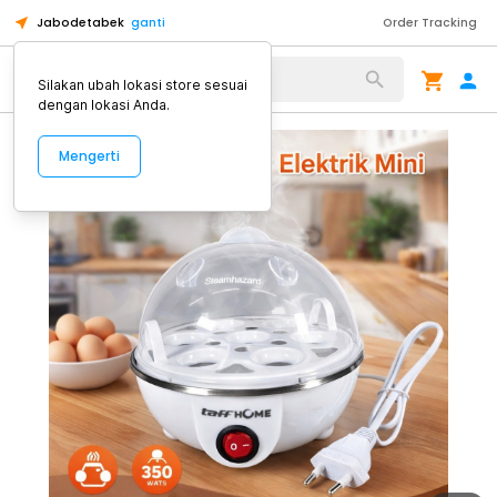
Jabodetabek
ganti
Order Tracking
Alat Kopi
Silakan ubah lokasi store sesuai
dengan lokasi Anda.
Mengerti