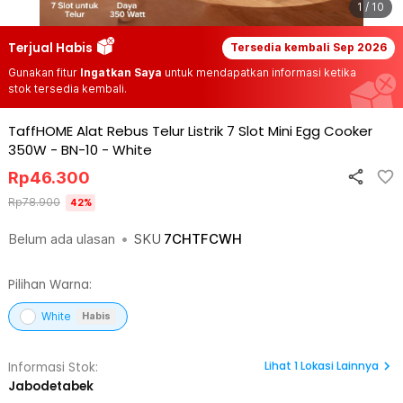
1 / 10
Terjual Habis
Tersedia kembali
Sep 2026
Gunakan fitur
Ingatkan Saya
untuk mendapatkan informasi ketika
stok tersedia kembali.
TaffHOME Alat Rebus Telur Listrik 7 Slot Mini Egg Cooker
350W - BN-10
-
White
Rp
46.300
Rp
78.900
42
%
Belum ada ulasan
•
SKU
7CHTFCWH
Pilihan Warna:
White
Habis
Lihat
1
Lokasi Lainnya
Informasi Stok:
Jabodetabek