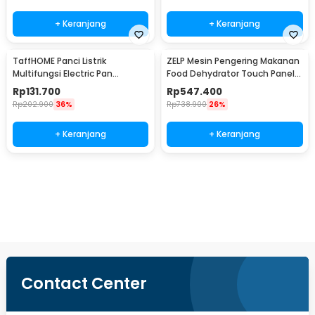
+ Keranjang
+ Keranjang
TaffHOME Panci Listrik
ZELP Mesin Pengering Makanan
Multifungsi Electric Pan
Food Dehydrator Touch Panel 8
NonStick 1.7L 700W - JKS18
Layer 400W - RZ-166
Rp
131.700
Rp
547.400
Rp
202.900
36%
Rp
738.900
26%
+ Keranjang
+ Keranjang
Ingatkan Saya
Contact Center