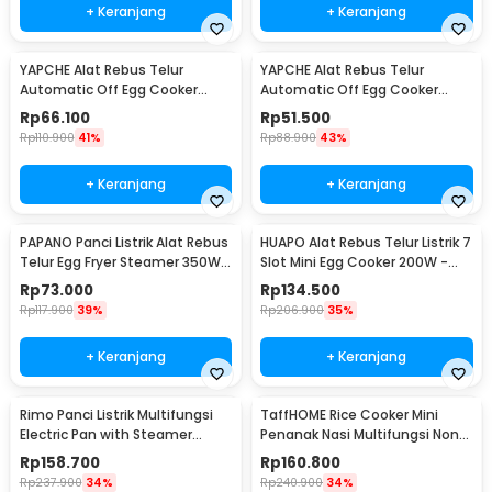
+ Keranjang
+ Keranjang
YAPCHE Alat Rebus Telur
YAPCHE Alat Rebus Telur
Automatic Off Egg Cooker
Automatic Off Egg Cooker
220V 3 Layer - BN-30
220V 2 Layer - BN-30
Rp
66.100
Rp
51.500
Rp
110.900
41%
Rp
88.900
43%
+ Keranjang
+ Keranjang
PAPANO Panci Listrik Alat Rebus
HUAPO Alat Rebus Telur Listrik 7
Telur Egg Fryer Steamer 350W -
Slot Mini Egg Cooker 200W -
DS-D10
ZDQ-FX04
Rp
73.000
Rp
134.500
Rp
117.900
39%
Rp
206.900
35%
+ Keranjang
+ Keranjang
Rimo Panci Listrik Multifungsi
TaffHOME Rice Cooker Mini
Electric Pan with Steamer
Penanak Nasi Multifungsi Non
600W - SDD-18D
Stick 1.8L 450W - JKS16S
Rp
158.700
Rp
160.800
Rp
237.900
34%
Rp
240.900
34%