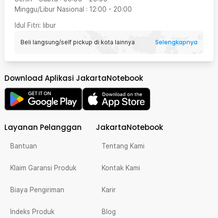
Minggu/Libur Nasional
:
12:00
-
20:00
Idul Fitri
: libur
Selengkapnya
Beli langsung/self pickup di kota lainnya
Download Aplikasi JakartaNotebook
Layanan Pelanggan
JakartaNotebook
Bantuan
Tentang Kami
Klaim Garansi Produk
Kontak Kami
Biaya Pengiriman
Karir
Indeks Produk
Blog