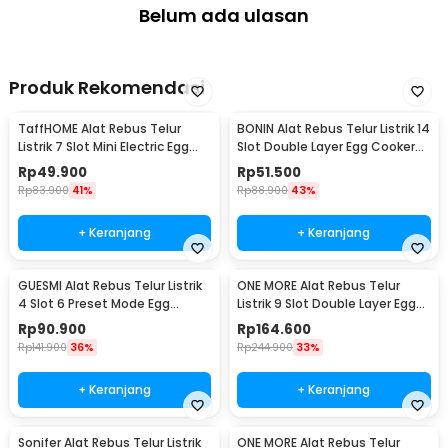
Belum ada ulasan
Produk Rekomendasi
TaffHOME Alat Rebus Telur
BONIN Alat Rebus Telur Listrik 14
Listrik 7 Slot Mini Electric Egg
Slot Double Layer Egg Cooker
Cooker 350W - YS-203
350W - ZY-30
Rp
49.900
Rp
51.500
Rp
83.900
41%
Rp
88.900
43%
+ Keranjang
+ Keranjang
GUESMI Alat Rebus Telur Listrik
ONE MORE Alat Rebus Telur
4 Slot 6 Preset Mode Egg
Listrik 9 Slot Double Layer Egg
Cooker 200W - SJ-200
Cooker 300W - LG-803
Rp
90.900
Rp
164.600
Rp
141.900
36%
Rp
244.900
33%
+ Keranjang
+ Keranjang
Sonifer Alat Rebus Telur Listrik
ONE MORE Alat Rebus Telur