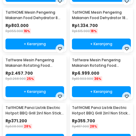
TaffHOME Mesin Pengering
TaffHOME Mesin Pengering
Makanan Food Dehydrator 8
Makanan Food Dehydrator 18
Layer 220V 400W - LT70
Layer 220V 800W - LT75
Rp
803.000
Rp
1.334.700
Rp
955.900
16%
Rp
1.615.900
18%
+ Keranjang
+ Keranjang
Taffware Mesin Pengering
Taffware Mesin Pengering
Makanan Rotating Food
Makanan Rotating Food
Dehydrator 1Layer 1600W - LT80
Dehydrator 40 Layer - LT85
Rp
2.457.700
Rp
6.999.000
Rp
3.268.900
25%
Rp
10.903.900
36%
+ Keranjang
+ Keranjang
TaffHOME Panci Listrik Electric
TaffHOME Panci Listrik Electric
Hotpot BBQ Grill 2in1 Non Stick
Hotpot BBQ Grill 2in1 Non Stick
1300W - DYG-03
1300W - DYG-05
Rp
371.200
Rp
355.700
Rp
508.900
28%
Rp
487.900
28%