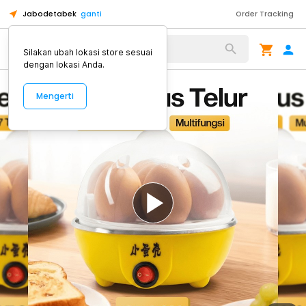
Jabodetabek
ganti
Order Tracking
Alat Kopi
Silakan ubah lokasi store sesuai
dengan lokasi Anda.
Mengerti