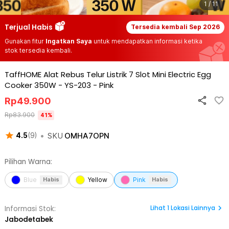
1 / 11
Terjual Habis
Tersedia kembali
Sep 2026
Gunakan fitur
Ingatkan Saya
untuk mendapatkan informasi ketika
stok tersedia kembali.
TaffHOME Alat Rebus Telur Listrik 7 Slot Mini Electric Egg
Cooker 350W - YS-203
-
Pink
Rp
49.900
Rp
83.900
41
%
•
SKU
OMHA7OPN
4.5
(
9
)
Pilihan Warna:
Blue
Yellow
Pink
Habis
Habis
Lihat
1
Lokasi Lainnya
Informasi Stok:
Jabodetabek