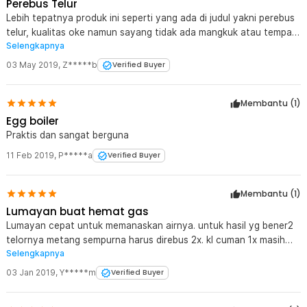
Perebus Telur
Lebih tepatnya produk ini seperti yang ada di judul yakni perebus
telur, kualitas oke namun sayang tidak ada mangkuk atau tempat
Selengkapnya
untuk memasak telur diatas uap airnya seperti yang ada di
gambar atau ada di video. Bisa disiasati dengan membeli mangkuk
03 May 2019
,
Z*****b
Verified Buyer
sendiri secara terpisah.
Membantu (
1
)
Egg boiler
Praktis dan sangat berguna
11 Feb 2019
,
P*****a
Verified Buyer
Membantu (
1
)
Lumayan buat hemat gas
Lumayan cepat untuk memanaskan airnya. untuk hasil yg bener2
telornya metang sempurna harus direbus 2x. kl cuman 1x masih
Selengkapnya
stgh matang, putihnya saja yg matang.
03 Jan 2019
,
Y*****m
Verified Buyer