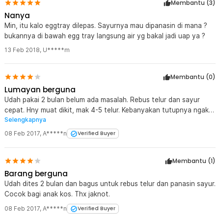
Membantu (
3
)
Nanya
Min, itu kalo eggtray dilepas. Sayurnya mau dipanasin di mana ?
bukannya di bawah egg tray langsung air yg bakal jadi uap ya ?
13 Feb 2018
,
U*****m
Membantu (
0
)
Lumayan berguna
Udah pakai 2 bulan belum ada masalah. Rebus telur dan sayur
cepat. Hny muat dikit, mak 4-5 telur. Kebanyakan tutupnya ngak
Selengkapnya
pas. Cocok buat anak kos.
08 Feb 2017
,
A*****n
Verified Buyer
Membantu (
1
)
Barang berguna
Udah dites 2 bulan dan bagus untuk rebus telur dan panasin sayur.
Cocok bagi anak kos. Thx jaknot.
08 Feb 2017
,
A*****n
Verified Buyer