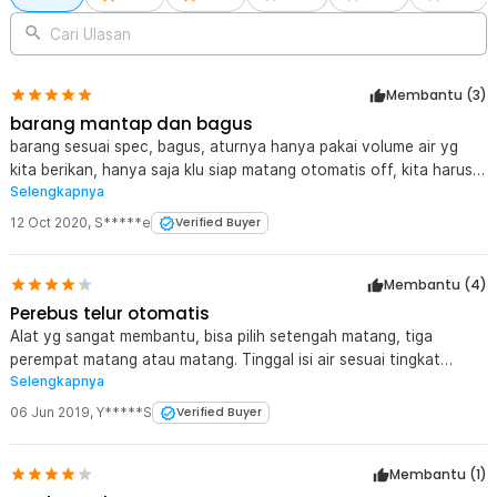
Cari Ulasan
Membantu (
3
)
barang mantap dan bagus
barang sesuai spec, bagus, aturnya hanya pakai volume air yg
kita berikan, hanya saja klu siap matang otomatis off, kita harus
Selengkapnya
switch off klu tidak akan panas kembali, mantap deh barangnnya
12 Oct 2020
,
S*****e
Verified Buyer
Membantu (
4
)
Perebus telur otomatis
Alat yg sangat membantu, bisa pilih setengah matang, tiga
perempat matang atau matang. Tinggal isi air sesuai tingkat
Selengkapnya
kematangan yg diinginkan, nyalakan tunggu sampai off sendiri.
Siaap disantap itu telur.
06 Jun 2019
,
Y*****S
Verified Buyer
Membantu (
1
)