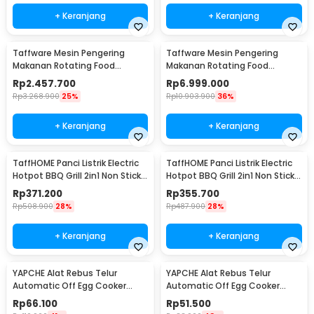
+ Keranjang
+ Keranjang
Taffware Mesin Pengering
Taffware Mesin Pengering
Makanan Rotating Food
Makanan Rotating Food
Dehydrator 1Layer 1600W - LT80
Dehydrator 40 Layer - LT85
Rp
2.457.700
Rp
6.999.000
Rp
3.268.900
25%
Rp
10.903.900
36%
+ Keranjang
+ Keranjang
TaffHOME Panci Listrik Electric
TaffHOME Panci Listrik Electric
Hotpot BBQ Grill 2in1 Non Stick
Hotpot BBQ Grill 2in1 Non Stick
1300W - DYG-03
1300W - DYG-05
Rp
371.200
Rp
355.700
Rp
508.900
28%
Rp
487.900
28%
+ Keranjang
+ Keranjang
YAPCHE Alat Rebus Telur
YAPCHE Alat Rebus Telur
Automatic Off Egg Cooker
Automatic Off Egg Cooker
220V 3 Layer - BN-30
220V 2 Layer - BN-30
Rp
66.100
Rp
51.500