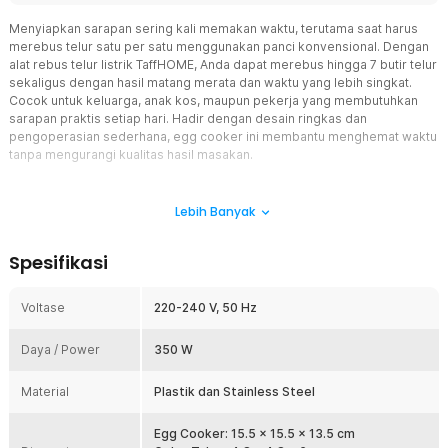
Menyiapkan sarapan sering kali memakan waktu, terutama saat harus
merebus telur satu per satu menggunakan panci konvensional. Dengan
alat rebus telur listrik TaffHOME, Anda dapat merebus hingga 7 butir telur
sekaligus dengan hasil matang merata dan waktu yang lebih singkat.
Cocok untuk keluarga, anak kos, maupun pekerja yang membutuhkan
sarapan praktis setiap hari. Hadir dengan desain ringkas dan
pengoperasian sederhana, egg cooker ini membantu menghemat waktu
tanpa mengurangi kualitas hasil masakan.
Fitur
Lebih Banyak
Kapasitas Besar 7 Butir Telur
Alat rebus telur ini dilengkapi tray khusus yang mampu menampung
Spesifikasi
hingga 7 butir telur sekaligus. Kapasitas besar membuat proses
memasak menjadi lebih efisien dibanding merebus secara manual
menggunakan panci. Sangat cocok untuk kebutuhan keluarga,
Voltase
220-240 V, 50 Hz
persiapan bekal, atau meal prep harian.
Operasi Praktis Satu Tombol
Daya / Power
350 W
Tidak perlu memilih mode atau pengaturan yang rumit. Cukup isi air
sesuai kebutuhan, letakkan telur pada tray, lalu tekan tombol power
Material
Plastik dan Stainless Steel
untuk mulai memasak. Sistem pengoperasian sederhana membuat
alat rebus telur listrik ini mudah digunakan oleh siapa saja.
Egg Cooker: 15.5 x 15.5 x 13.5 cm