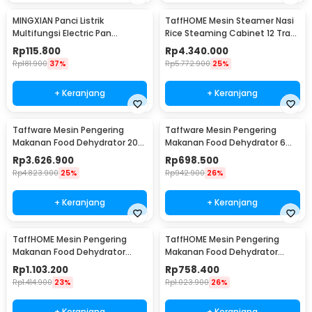
MINGXIAN Panci Listrik
TaffHOME Mesin Steamer Nasi
Multifungsi Electric Pan
Rice Steaming Cabinet 12 Tray
NonStick 1.7L 400-800W - MX-
180 People - SL-12
Rp
115.800
Rp
4.340.000
22
Rp
181.900
37%
Rp
5.772.900
25%
+ Keranjang
+ Keranjang
Taffware Mesin Pengering
Taffware Mesin Pengering
Makanan Food Dehydrator 20
Makanan Food Dehydrator 6
Layer 220V 2300W - LT-39
Layer 400W - LT50
Rp
3.626.900
Rp
698.500
Rp
4.823.900
25%
Rp
942.900
26%
+ Keranjang
+ Keranjang
TaffHOME Mesin Pengering
TaffHOME Mesin Pengering
Makanan Food Dehydrator
Makanan Food Dehydrator
Touch Panel 12 Layer - LT55
Touch Panel 6 Layer - LT55
Rp
1.103.200
Rp
758.400
Rp
1.414.900
23%
Rp
1.023.900
26%
+ Keranjang
+ Keranjang