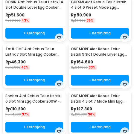
BONIN Alat Rebus Telur Listrik 14
GUESMI Alat Rebus Telur Listrik
Slot Double Layer Egg Cooker
4 Slot 6 Preset Mode Egg
350W - ZY-30
Cooker 200W - SJ-200
Rp
51.500
Rp
90.900
Rp
88.900
43%
Rp
141.900
36%
+ Keranjang
+ Keranjang
TaffHOME Alat Rebus Telur
ONE MORE Alat Rebus Telur
Listrik 7 Slot Mini Egg Cooker
Listrik 9 Slot Double Layer Egg
350W - BN-10
Cooker 300W - LG-803
Rp
46.300
Rp
164.600
Rp
78.900
42%
Rp
244.900
33%
+ Keranjang
+ Keranjang
Sonifer Alat Rebus Telur Listrik
ONE MORE Alat Rebus Telur
6 Slot Mini Egg Cooker 200W -
Listrik 4 Slot 7 Mode Mini Egg
ED305
Cooker 300W - LG-803
Rp
110.200
Rp
127.300
Rp
174.900
37%
Rp
196.900
36%
+ Keranjang
+ Keranjang