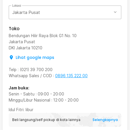
Lokasi
Jakarta Pusat
Toko
Bendungan Hilir Raya Blok G1 No. 10
Jakarta Pusat
DKI Jakarta
10210
Lihat google maps
Telp
:
(021) 39 700 200
Whatsapp Sales / COD
:
0896 135 222 00
Jam buka:
Senin - Sabtu
:
09:00
-
20:00
Minggu/Libur Nasional
:
12:00
-
20:00
Idul Fitri
: libur
Selengkapnya
Beli langsung/self pickup di kota lainnya