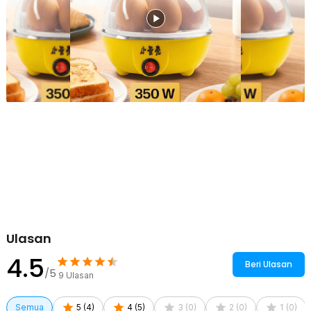
untuk pengguna yang memiliki ruang terbatas tetapi tetap ingin
menikmati kemudahan memasak modern.
Kelengkapan Produk
Rincian yang Anda dapatkan untuk pembelian produk ini:
1 x TaffHOME Alat Rebus Telur Listrik 7 Slot Mini Electric Egg
Cooker 350W - YS-203
1 x Baki Telur
1 x Gelas Takar
1 x Panduan Penggunaan
Ulasan
4.5
Beri Ulasan
/5
9
Ulasan
Semua
5
(
4
)
4
(
5
)
3
(
0
)
2
(
0
)
1
(
0
)