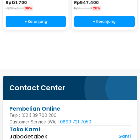
NonStick 1.7L 700W - JKS18
Layer 400W - RZ-166
Rp
131.700
Rp
547.400
Rp
202.900
36%
Rp
738.900
26%
+ Keranjang
+ Keranjang
Ingatkan Saya
Contact Center
Pembelian Online
Telp : (021) 39 700 200
Customer Service (WA) :
0899 721 7050
Toko Kami
Jabodetabek
Ganti