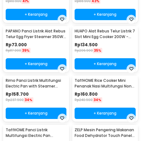
Rp
110.900
41%
Rp
88.900
43%
+ Keranjang
+ Keranjang
PAPANO Panci Listrik Alat Rebus
HUAPO Alat Rebus Telur Listrik 7
Telur Egg Fryer Steamer 350W -
Slot Mini Egg Cooker 200W -
DS-D10
ZDQ-FX04
Rp
73.000
Rp
134.500
Rp
117.900
39%
Rp
206.900
35%
+ Keranjang
+ Keranjang
Rimo Panci Listrik Multifungsi
TaffHOME Rice Cooker Mini
Electric Pan with Steamer
Penanak Nasi Multifungsi Non
600W - SDD-18D
Stick 1.8L 450W - JKS16S
Rp
158.700
Rp
160.800
Rp
237.900
34%
Rp
240.900
34%
+ Keranjang
+ Keranjang
TaffHOME Panci Listrik
ZELP Mesin Pengering Makanan
Multifungsi Electric Pan
Food Dehydrator Touch Panel 8