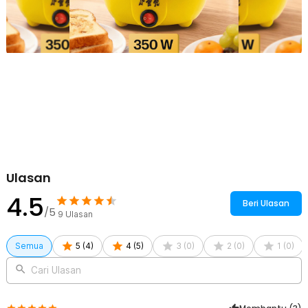
Rincian yang Anda dapatkan untuk pembelian produk ini:
1 x TaffHOME Alat Rebus Telur Listrik 7 Slot Mini Electric Egg
Cooker 350W - YS-203
1 x Baki Telur
1 x Gelas Takar
1 x Panduan Penggunaan
Ulasan
4.5
Beri Ulasan
/5
9
Ulasan
Semua
5
(
4
)
4
(
5
)
3
(
0
)
2
(
0
)
1
(
0
)
Cari Ulasan