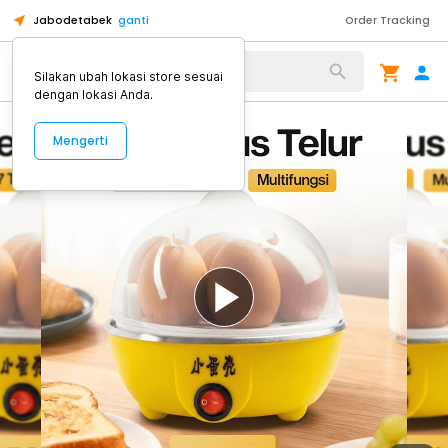
Jabodetabek
ganti
Order Tracking
Alat Kopi
Silakan ubah lokasi store sesuai
dengan lokasi Anda.
Mengerti