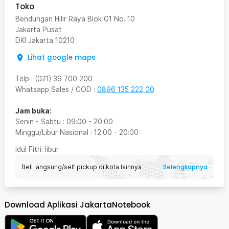
Toko
Bendungan Hilir Raya Blok G1 No. 10
Jakarta Pusat
DKI Jakarta
10210
Lihat google maps
Telp
:
(021) 39 700 200
Whatsapp Sales / COD
:
0896 135 222 00
Jam buka:
Senin - Sabtu
:
09:00
-
20:00
Minggu/Libur Nasional
:
12:00
-
20:00
Idul Fitri
: libur
Selengkapnya
Beli langsung/self pickup di kota lainnya
Download Aplikasi JakartaNotebook