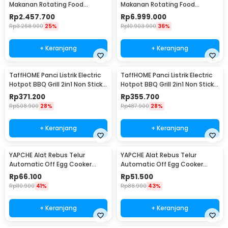
Makanan Rotating Food
Makanan Rotating Food
Dehydrator 1Layer 1600W - LT80
Dehydrator 40 Layer - LT85
Rp
2.457.700
Rp
6.999.000
Rp
3.268.900
25%
Rp
10.903.900
36%
+ Keranjang
+ Keranjang
TaffHOME Panci Listrik Electric
TaffHOME Panci Listrik Electric
Hotpot BBQ Grill 2in1 Non Stick
Hotpot BBQ Grill 2in1 Non Stick
1300W - DYG-03
1300W - DYG-05
Rp
371.200
Rp
355.700
Rp
508.900
28%
Rp
487.900
28%
+ Keranjang
+ Keranjang
YAPCHE Alat Rebus Telur
YAPCHE Alat Rebus Telur
Automatic Off Egg Cooker
Automatic Off Egg Cooker
220V 3 Layer - BN-30
220V 2 Layer - BN-30
Rp
66.100
Rp
51.500
Rp
110.900
41%
Rp
88.900
43%
+ Keranjang
+ Keranjang