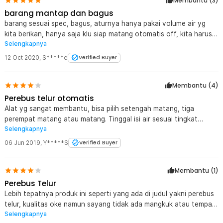
Membantu (
3
)
barang mantap dan bagus
barang sesuai spec, bagus, aturnya hanya pakai volume air yg
kita berikan, hanya saja klu siap matang otomatis off, kita harus
Selengkapnya
switch off klu tidak akan panas kembali, mantap deh barangnnya
12 Oct 2020
,
S*****e
Verified Buyer
Membantu (
4
)
Perebus telur otomatis
Alat yg sangat membantu, bisa pilih setengah matang, tiga
perempat matang atau matang. Tinggal isi air sesuai tingkat
Selengkapnya
kematangan yg diinginkan, nyalakan tunggu sampai off sendiri.
Siaap disantap itu telur.
06 Jun 2019
,
Y*****S
Verified Buyer
Membantu (
1
)
Perebus Telur
Lebih tepatnya produk ini seperti yang ada di judul yakni perebus
telur, kualitas oke namun sayang tidak ada mangkuk atau tempat
Selengkapnya
untuk memasak telur diatas uap airnya seperti yang ada di