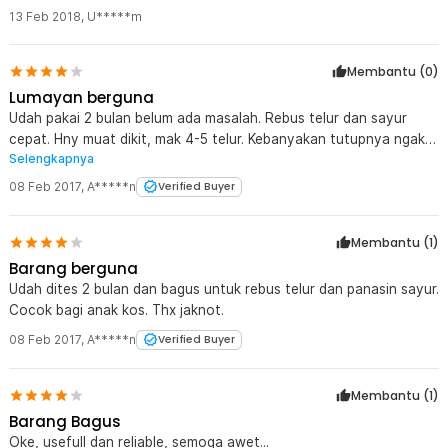
13 Feb 2018
,
U*****m
Membantu (
0
)
Lumayan berguna
Udah pakai 2 bulan belum ada masalah. Rebus telur dan sayur
cepat. Hny muat dikit, mak 4-5 telur. Kebanyakan tutupnya ngak
Selengkapnya
pas. Cocok buat anak kos.
08 Feb 2017
,
A*****n
Verified Buyer
Membantu (
1
)
Barang berguna
Udah dites 2 bulan dan bagus untuk rebus telur dan panasin sayur.
Cocok bagi anak kos. Thx jaknot.
08 Feb 2017
,
A*****n
Verified Buyer
Membantu (
1
)
Barang Bagus
Oke, usefull dan reliable, semoga awet...