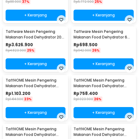
Rp
181.900
37%
Rp
5.772.900
25%
+ Keranjang
+ Keranjang
Taffware Mesin Pengering
Taffware Mesin Pengering
Makanan Food Dehydrator 20
Makanan Food Dehydrator 6
Layer 220V 2300W - LT-39
Layer 400W - LT50
Rp
3.626.900
Rp
698.500
Rp
4.823.900
25%
Rp
942.900
26%
+ Keranjang
+ Keranjang
TaffHOME Mesin Pengering
TaffHOME Mesin Pengering
Makanan Food Dehydrator
Makanan Food Dehydrator
Touch Panel 12 Layer - LT55
Touch Panel 6 Layer - LT55
Rp
1.103.200
Rp
758.400
Rp
1.414.900
23%
Rp
1.023.900
26%
+ Keranjang
+ Keranjang
TaffHOME Mesin Pengering
TaffHOME Mesin Pengering
Makanan Food Dehydrator
Makanan Food Dehydrator