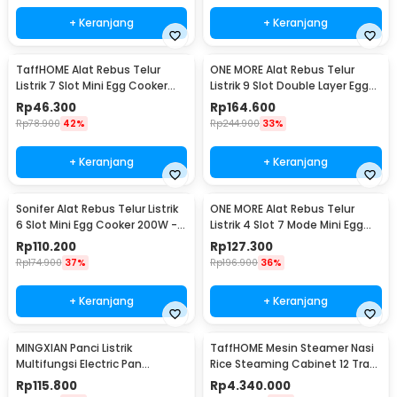
+ Keranjang
+ Keranjang
TaffHOME Alat Rebus Telur
ONE MORE Alat Rebus Telur
Listrik 7 Slot Mini Egg Cooker
Listrik 9 Slot Double Layer Egg
350W - BN-10
Cooker 300W - LG-803
Rp
46.300
Rp
164.600
Rp
78.900
42%
Rp
244.900
33%
+ Keranjang
+ Keranjang
Sonifer Alat Rebus Telur Listrik
ONE MORE Alat Rebus Telur
6 Slot Mini Egg Cooker 200W -
Listrik 4 Slot 7 Mode Mini Egg
ED305
Cooker 300W - LG-803
Rp
110.200
Rp
127.300
Rp
174.900
37%
Rp
196.900
36%
+ Keranjang
+ Keranjang
MINGXIAN Panci Listrik
TaffHOME Mesin Steamer Nasi
Multifungsi Electric Pan
Rice Steaming Cabinet 12 Tray
NonStick 1.7L 400-800W - MX-
180 People - SL-12
Rp
115.800
Rp
4.340.000
22