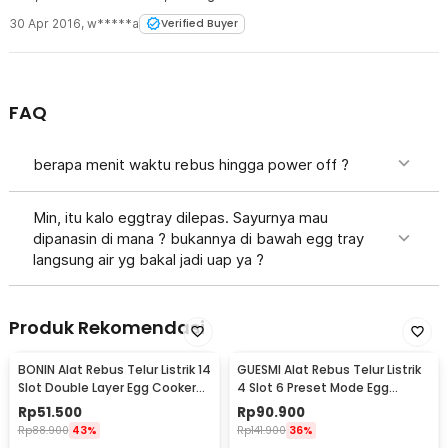
30 Apr 2016
,
w*****a
Verified Buyer
FAQ
berapa menit waktu rebus hingga power off ?
Min, itu kalo eggtray dilepas. Sayurnya mau
dipanasin di mana ? bukannya di bawah egg tray
langsung air yg bakal jadi uap ya ?
Produk Rekomendasi
BONIN Alat Rebus Telur Listrik 14
GUESMI Alat Rebus Telur Listrik
Slot Double Layer Egg Cooker
4 Slot 6 Preset Mode Egg
350W - ZY-30
Cooker 200W - SJ-200
Rp
51.500
Rp
90.900
Rp
88.900
43%
Rp
141.900
36%