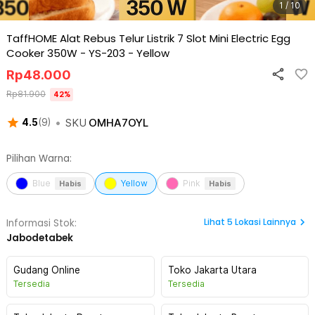
1 / 10
TaffHOME Alat Rebus Telur Listrik 7 Slot Mini Electric Egg
Cooker 350W - YS-203
-
Yellow
Rp
48.000
Rp
81.900
42
%
•
SKU
OMHA7OYL
4.5
(
9
)
Pilihan Warna:
Blue
Yellow
Pink
Habis
Habis
Lihat
5
Lokasi Lainnya
Informasi Stok:
Jabodetabek
Gudang Online
Toko Jakarta Utara
Tersedia
Tersedia