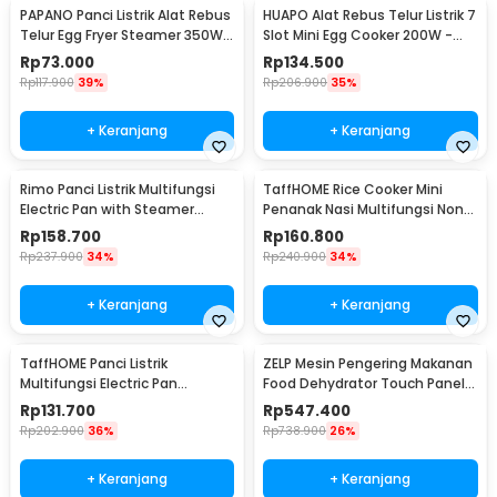
PAPANO Panci Listrik Alat Rebus
HUAPO Alat Rebus Telur Listrik 7
Telur Egg Fryer Steamer 350W -
Slot Mini Egg Cooker 200W -
DS-D10
ZDQ-FX04
Rp
73.000
Rp
134.500
Rp
117.900
39%
Rp
206.900
35%
+ Keranjang
+ Keranjang
Rimo Panci Listrik Multifungsi
TaffHOME Rice Cooker Mini
Electric Pan with Steamer
Penanak Nasi Multifungsi Non
600W - SDD-18D
Stick 1.8L 450W - JKS16S
Rp
158.700
Rp
160.800
Rp
237.900
34%
Rp
240.900
34%
+ Keranjang
+ Keranjang
TaffHOME Panci Listrik
ZELP Mesin Pengering Makanan
Multifungsi Electric Pan
Food Dehydrator Touch Panel 8
NonStick 1.7L 700W - JKS18
Layer 400W - RZ-166
Rp
131.700
Rp
547.400
Rp
202.900
36%
Rp
738.900
26%
+ Keranjang
+ Keranjang