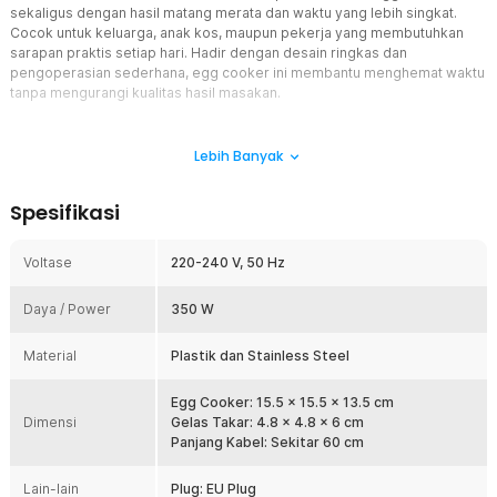
sekaligus dengan hasil matang merata dan waktu yang lebih singkat.
Cocok untuk keluarga, anak kos, maupun pekerja yang membutuhkan
sarapan praktis setiap hari. Hadir dengan desain ringkas dan
pengoperasian sederhana, egg cooker ini membantu menghemat waktu
tanpa mengurangi kualitas hasil masakan.
Fitur
Lebih Banyak
Kapasitas Besar 7 Butir Telur
Alat rebus telur ini dilengkapi tray khusus yang mampu menampung
Spesifikasi
hingga 7 butir telur sekaligus. Kapasitas besar membuat proses
memasak menjadi lebih efisien dibanding merebus secara manual
menggunakan panci. Sangat cocok untuk kebutuhan keluarga,
Voltase
220-240 V, 50 Hz
persiapan bekal, atau meal prep harian.
Operasi Praktis Satu Tombol
Daya / Power
350 W
Tidak perlu memilih mode atau pengaturan yang rumit. Cukup isi air
sesuai kebutuhan, letakkan telur pada tray, lalu tekan tombol power
Material
Plastik dan Stainless Steel
untuk mulai memasak. Sistem pengoperasian sederhana membuat
alat rebus telur listrik ini mudah digunakan oleh siapa saja.
Egg Cooker: 15.5 x 15.5 x 13.5 cm
Pemanasan Cepat dan Matang Merata
Dimensi
Gelas Takar: 4.8 x 4.8 x 6 cm
Kombinasi elemen pemanas elektrik 350 W dan pelat stainless
Panjang Kabel: Sekitar 60 cm
steel menghasilkan distribusi panas yang stabil. Proses pemanasan
berlangsung cepat sehingga telur dapat matang dalam waktu
Lain-lain
Plug: EU Plug