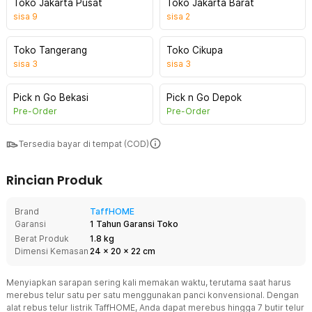
Toko Jakarta Pusat
Toko Jakarta Barat
sisa
9
sisa
2
Toko Tangerang
Toko Cikupa
sisa
3
sisa
3
Pick n Go Bekasi
Pick n Go Depok
Pre-Order
Pre-Order
Tersedia bayar di tempat (COD)
Rincian Produk
Brand
TaffHOME
Garansi
1 Tahun Garansi Toko
Berat Produk
1.8 kg
Dimensi Kemasan
24
x
20
x
22
cm
Menyiapkan sarapan sering kali memakan waktu, terutama saat harus
merebus telur satu per satu menggunakan panci konvensional. Dengan
alat rebus telur listrik TaffHOME, Anda dapat merebus hingga 7 butir telur