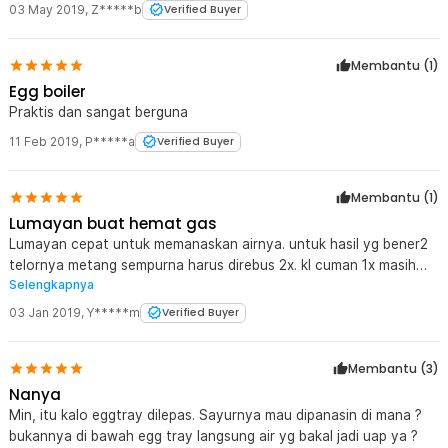
gambar atau ada di video. Bisa disiasati dengan membeli mangkuk
03 May 2019
,
Z*****b
Verified Buyer
sendiri secara terpisah.
Membantu (
1
)
Egg boiler
Praktis dan sangat berguna
11 Feb 2019
,
P*****a
Verified Buyer
Membantu (
1
)
Lumayan buat hemat gas
Lumayan cepat untuk memanaskan airnya. untuk hasil yg bener2
telornya metang sempurna harus direbus 2x. kl cuman 1x masih
Selengkapnya
stgh matang, putihnya saja yg matang.
03 Jan 2019
,
Y*****m
Verified Buyer
Membantu (
3
)
Nanya
Min, itu kalo eggtray dilepas. Sayurnya mau dipanasin di mana ?
bukannya di bawah egg tray langsung air yg bakal jadi uap ya ?