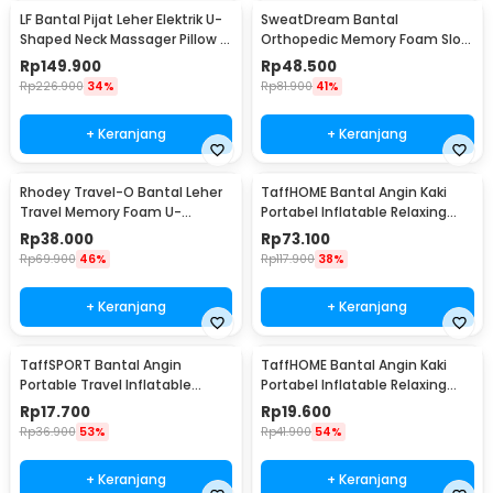
LF Bantal Pijat Leher Elektrik U-
SweatDream Bantal
Shaped Neck Massager Pillow -
Orthopedic Memory Foam Slow
LR-S100
Rebound Bamboo - SD600
Rp
149.900
Rp
48.500
Rp
226.900
34%
Rp
81.900
41%
+ Keranjang
+ Keranjang
Rhodey Travel-O Bantal Leher
TaffHOME Bantal Angin Kaki
Travel Memory Foam U-
Portabel Inflatable Relaxing
Shaped Neck Pillow - SR43
Foot Rest - BSZ0020
Rp
38.000
Rp
73.100
Rp
69.900
46%
Rp
117.900
38%
+ Keranjang
+ Keranjang
TaffSPORT Bantal Angin
TaffHOME Bantal Angin Kaki
Portable Travel Inflatable
Portabel Inflatable Relaxing
Aeros Pillow - F8057
Feet Pillow - IAF-05
Rp
17.700
Rp
19.600
Rp
36.900
53%
Rp
41.900
54%
+ Keranjang
+ Keranjang