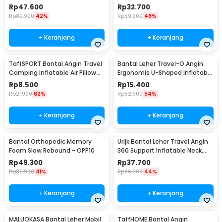
Pillow - NF302
Headrest Pillow - CAR247
Rp
47.600
Rp
32.700
Rp
80.900
42%
Rp
59.900
46%
+ Keranjang
+ Keranjang
TaffSPORT Bantal Angin Travel
Bantal Leher Travel-O Angin
Camping Inflatable Air Pillow
Ergonomis U-Shaped Inflatable
380x240mm - BAT23
Neck Pillow - RH40
Rp
8.500
Rp
15.400
Rp
21.900
62%
Rp
32.900
54%
+ Keranjang
+ Keranjang
Bantal Orthopedic Memory
Urijk Bantal Leher Travel Angin
Foam Slow Rebound - OPP10
360 Support Inflatable Neck
Pillow - M1345
Rp
49.300
Rp
37.700
Rp
82.900
41%
Rp
66.900
44%
+ Keranjang
+ Keranjang
MALUOKASA Bantal Leher Mobil
TaffHOME Bantal Angin