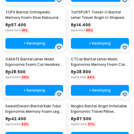
TOPX Bantal Orthopedic
TaffSPORT Travel-O Bantal
Memory Foam Slow Rebound
Leher Travel Angin U-Shaped
Pillow 48.5x28.5cm - TC100
Neck Pillow - RH34
Rp
57.400
Rp
14.400
Rp
96.900
41%
Rp
31.900
55%
+ Keranjang
+ Keranjang
OASATE Bantal Leher Mobil
CTCar Bantal Leher Mobil
Ergonomis Foam Car Headrest
Ergonomis Memory Foam Car
Pillow - M5
Headrest Pillow - CT5
Rp
28.500
Rp
38.800
Rp
53.900
48%
Rp
68.900
44%
+ Keranjang
+ Keranjang
SweatDream Bantal Kaki Tidur
Ningbo Bantal Angin Inflatable
Ergonomis Memory Foam Leg
Ergonomic Travel Pillow
Sleeping Pillow - ZT-09
Support - NT10
Rp
42.400
Rp
87.500
Rp
73.900
43%
Rp
137.900
37%