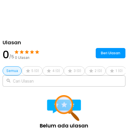
1 x Dust Cover Bantal
Ulasan
0
Beri Ulasan
/5
0
Ulasan
Semua
5
(
0
)
4
(
0
)
3
(
0
)
2
(
0
)
1
(
0
)
Cari Ulasan
Belum ada ulasan