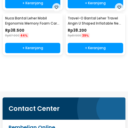
+ Keranjang
+ Keranjang
Nuca Bantal Leher Mobil
Travel-O Bantal Leher Travel
Ergonomis Memory Foam Car
Angin U Shaped Inflatable Neck
Headrest Pillow - NC33
Pillow - RH30
Rp
38.500
Rp
38.200
Rp
67.900
44%
Rp
61.900
39%
+ Keranjang
+ Keranjang
Beli Sekarang
Contact Center
Pembelian Online