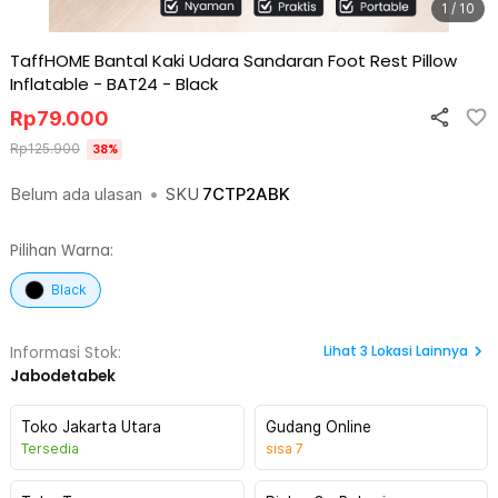
1 / 10
TaffHOME Bantal Kaki Udara Sandaran Foot Rest Pillow
Inflatable - BAT24
-
Black
Rp
79.000
Rp
125.900
38
%
Belum ada ulasan
•
SKU
7CTP2ABK
Pilihan Warna:
Black
Lihat
3
Lokasi Lainnya
Informasi Stok:
Jabodetabek
Toko Jakarta Utara
Gudang Online
Tersedia
sisa
7