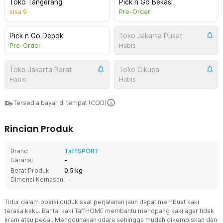
Toko Tangerang
Pick n Go Bekasi
sisa
9
Pre-Order
Pick n Go Depok
Toko Jakarta Pusat
Pre-Order
Habis
Toko Jakarta Barat
Toko Cikupa
Habis
Habis
Tersedia bayar di tempat (COD)
Rincian Produk
Brand
TaffSPORT
Garansi
-
Berat Produk
0.5 kg
Dimensi Kemasan
: -
Tidur dalam posisi duduk saat perjalanan jauh dapat membuat kaki
terasa kaku. Bantal kaki TaffHOME membantu menopang kaki agar tidak
kram atau pegal. Menggunakan udara sehingga mudah dikempiskan dan