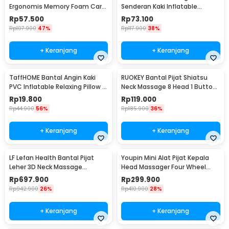
Ergonomis Memory Foam Car
Senderan Kaki Inflatable
Headrest Pillow - M3D
Footrest Pillow - BAT24
Rp
57.500
Rp
73.100
Rp
107.900
47%
Rp
117.900
38%
+ Keranjang
+ Keranjang
TaffHOME Bantal Angin Kaki
RUOKEY Bantal Pijat Shiatsu
PVC Inflatable Relaxing Pillow -
Neck Massage 8 Head 1 Button
JJ06114
- CMH-8028
Rp
19.800
Rp
119.000
Rp
44.900
56%
Rp
185.900
36%
+ Keranjang
+ Keranjang
LF Lefan Health Bantal Pijat
Youpin Mini Alat Pijat Kepala
Leher 3D Neck Massage
Head Massager Four Wheel
Kneading Heating - LF-YK006
Rotation - M2
Rp
697.900
Rp
299.900
Rp
942.900
26%
Rp
410.900
28%
+ Keranjang
+ Keranjang