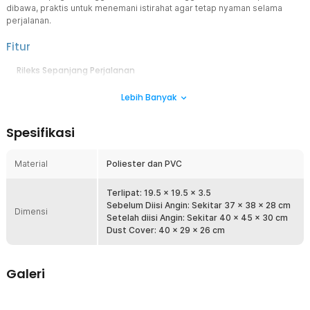
dibawa, praktis untuk menemani istirahat agar tetap nyaman selama
perjalanan.
Fitur
Rileks Sepanjang Perjalanan
Bantal kaki portabel yang membantu menjaga kaki tetap rileks saat
Lebih Banyak
perjalanan. Memberikan dukungan nyaman sebagai sandaran kaki
agar perjalanan terasa lebih santai dan menyenangkan.
Bantal Angin Praktis dan Hemat Ruang
Spesifikasi
Bantal berisi udara dengan tingkat kenyamanan yang dapat diatur.
Setelah digunakan, udara mudah dikeluarkan dan bantal dapat
Material
Poliester dan PVC
dilipat kembali agar hemat ruang saat dibawa bepergian.
Material Kuat & Tahan Lama
Terlipat: 19.5 x 19.5 x 3.5
Terbuat dari PVC berkualitas tinggi yang kuat dan tahan lama.
Sebelum Diisi Angin: Sekitar 37 x 38 x 28 cm
Dimensi
Materialnya aman dan nyaman digunakan, sehingga cocok untuk
Setelah diisi Angin: Sekitar 40 x 45 x 30 cm
pemakaian jangka panjang selama perjalanan.
Dust Cover: 40 x 29 x 26 cm
Kelengkapan Produk
Galeri
Rincian yang Anda dapatkan untuk pembelian produk ini:
1 x TaffHOME Bantal Kaki Udara Sandaran Foot Rest Pillow
Inflatable - BAT24