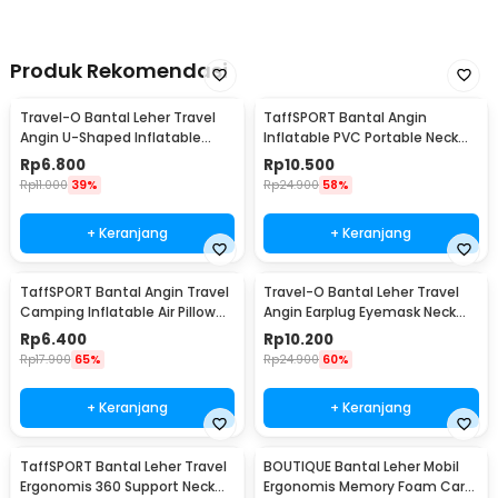
Produk Rekomendasi
Travel-O Bantal Leher Travel
TaffSPORT Bantal Angin
Angin U-Shaped Inflatable
Inflatable PVC Portable Neck
Neck Pillow - RH20
Pillow High Rest - H0T019
Rp
6.800
Rp
10.500
Rp
11.000
39%
Rp
24.900
58%
+ Keranjang
+ Keranjang
TaffSPORT Bantal Angin Travel
Travel-O Bantal Leher Travel
Camping Inflatable Air Pillow
Angin Earplug Eyemask Neck
330x220mm - XLZT-15
Pillow - RH20
Rp
6.400
Rp
10.200
Rp
17.900
65%
Rp
24.900
60%
+ Keranjang
+ Keranjang
TaffSPORT Bantal Leher Travel
BOUTIQUE Bantal Leher Mobil
Ergonomis 360 Support Neck
Ergonomis Memory Foam Car