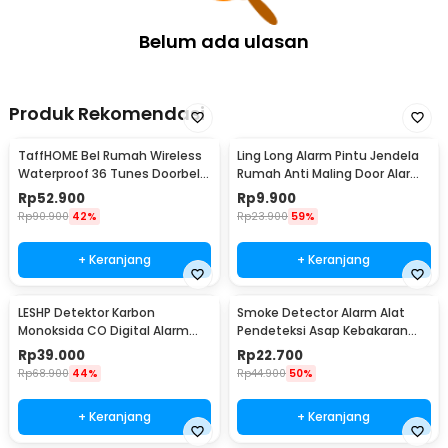
Belum ada ulasan
Produk Rekomendasi
TaffHOME Bel Rumah Wireless
Ling Long Alarm Pintu Jendela
Waterproof 36 Tunes Doorbell
Rumah Anti Maling Door Alarm
- FK-D009
Sensor 90dB - YL-323
Rp
52.900
Rp
9.900
Rp
90.900
42%
Rp
23.900
59%
+ Keranjang
+ Keranjang
LESHP Detektor Karbon
Smoke Detector Alarm Alat
Monoksida CO Digital Alarm
Pendeteksi Asap Kebakaran
85dB Sensor Gas Rumah -
85dB - SS-168
Rp
39.000
Rp
22.700
EN502
Rp
68.900
44%
Rp
44.900
50%
+ Keranjang
+ Keranjang