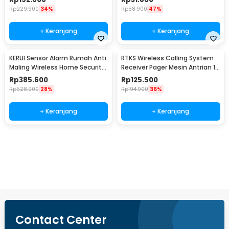
Rp
229.900
34%
Rp
58.900
47%
+ Keranjang
+ Keranjang
KERUI Sensor Alarm Rumah Anti
RTKS Wireless Calling System
Maling Wireless Home Security
Receiver Pager Mesin Antrian 1
120dB - S1
PCS - SU-668
Rp
385.600
Rp
125.500
Rp
528.900
28%
Rp
194.900
36%
+ Keranjang
+ Keranjang
Beli Sekarang
Contact Center