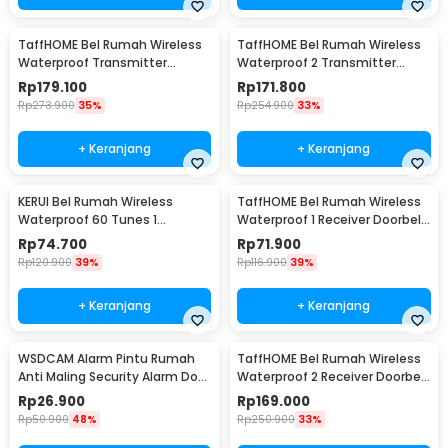
TaffHOME Bel Rumah Wireless
TaffHOME Bel Rumah Wireless
Waterproof Transmitter
Waterproof 2 Transmitter
Receiver Doorbell - H10
Doorbell - A10BB
Rp
179.100
Rp
171.800
Rp
273.900
35%
Rp
254.900
33%
+ Keranjang
+ Keranjang
KERUI Bel Rumah Wireless
TaffHOME Bel Rumah Wireless
Waterproof 60 Tunes 1
Waterproof 1 Receiver Doorbell
Receiver Doorbell - F53
- A9
Rp
74.700
Rp
71.900
Rp
120.900
39%
Rp
116.900
39%
+ Keranjang
+ Keranjang
WSDCAM Alarm Pintu Rumah
TaffHOME Bel Rumah Wireless
Anti Maling Security Alarm Door
Waterproof 2 Receiver Doorbell
Stop 120dB - LL-9806
- Q189-BB
Rp
26.900
Rp
169.000
Rp
50.900
48%
Rp
250.900
33%