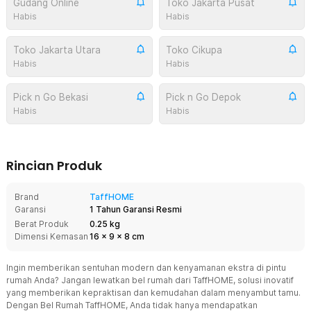
Gudang Online
Toko Jakarta Pusat
Habis
Habis
Toko Jakarta Utara
Toko Cikupa
Habis
Habis
Pick n Go Bekasi
Pick n Go Depok
Habis
Habis
Rincian Produk
Brand
TaffHOME
Garansi
1 Tahun Garansi Resmi
Berat Produk
0.25 kg
Dimensi Kemasan
16
x
9
x
8
cm
Ingin memberikan sentuhan modern dan kenyamanan ekstra di pintu
rumah Anda? Jangan lewatkan bel rumah dari TaffHOME, solusi inovatif
yang memberikan kepraktisan dan kemudahan dalam menyambut tamu.
Dengan Bel Rumah TaffHOME, Anda tidak hanya mendapatkan