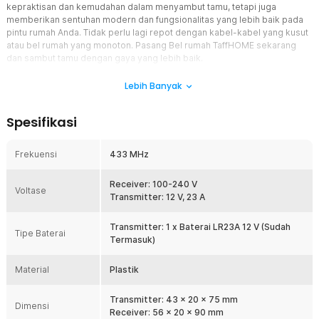
kepraktisan dan kemudahan dalam menyambut tamu, tetapi juga
memberikan sentuhan modern dan fungsionalitas yang lebih baik pada
pintu rumah Anda. Tidak perlu lagi repot dengan kabel-kabel yang kusut
atau bel rumah yang monoton. Pasang Bel rumah TaffHOME sekarang
dan sambut tamu dengan gaya yang lebih baik.
Fitur
Lebih Banyak
Bel Rumah Wireless
Spesifikasi
Tidak lagi terikat oleh kabel-kabel yang rumit. Bel rumah TaffHOME
hadir dalam mode nirkabel yang membebaskan Anda dari
keterbatasan kabel. Dengan teknologi nirkabel yang canggih, Anda
Frekuensi
433 MHz
dapat memasang bel rumah ini dengan mudah dan
mengoperasikannya tanpa hambatan.
Receiver: 100-240 V
Voltase
60 Nada Bel
Transmitter: 12 V, 23 A
Berikan sambutan yang beragam dan menarik dengan pilihan dari
60 nada bel yang berbeda. Dari nada klasik yang elegan hingga
Transmitter: 1 x Baterai LR23A 12 V (Sudah
Tipe Baterai
melodi modern yang enerjik, Anda dapat memilih nada yang sesuai
Termasuk)
dengan kepribadian dan suasana hati Anda. Tidak ada lagi
kebosanan dengan nada bel yang monoton.
Material
Plastik
5 Pengaturan Volume
Sesuaikan tingkat suara bel rumah sesuai keinginan Anda dengan 5
Transmitter: 43 x 20 x 75 mm
Dimensi
pengaturan volume yang tersedia. Dengan demikian, Anda dapat
Receiver: 56 x 20 x 90 mm