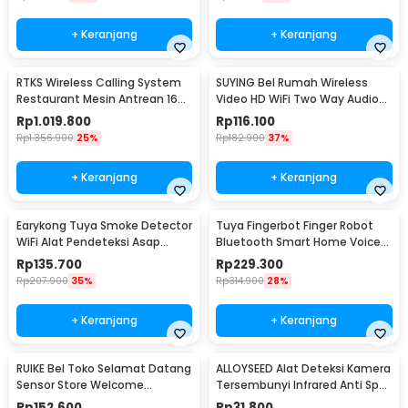
+ Keranjang
+ Keranjang
RTKS Wireless Calling System
SUYING Bel Rumah Wireless
Restaurant Mesin Antrean 16
Video HD WiFi Two Way Audio
Pager - CTP302
Doorbell - Z20
Rp
1.019.800
Rp
116.100
Rp
1.356.900
25%
Rp
182.900
37%
+ Keranjang
+ Keranjang
Earykong Tuya Smoke Detector
Tuya Fingerbot Finger Robot
WiFi Alat Pendeteksi Asap
Bluetooth Smart Home Voice
Kebakaran 85dB - TYSM-01
Control - N-1
Rp
135.700
Rp
229.300
Rp
207.900
35%
Rp
314.900
28%
+ Keranjang
+ Keranjang
RUIKE Bel Toko Selamat Datang
ALLOYSEED Alat Deteksi Kamera
Sensor Store Welcome
Tersembunyi Infrared Anti Spy
Wireless Infrared - M7-P827
Type C - S300
Rp
152.600
Rp
31.800