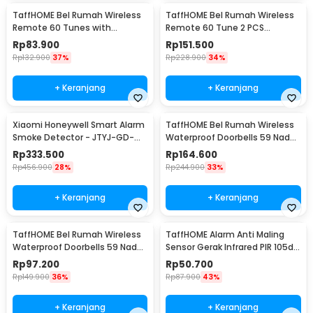
TaffHOME Bel Rumah Wireless
TaffHOME Bel Rumah Wireless
Remote 60 Tunes with
Remote 60 Tune 2 PCS
Receiver Doorbell - A10
Receiver Doorbell - A10-2
Rp
83.900
Rp
151.500
Rp
132.900
37%
Rp
228.900
34%
+ Keranjang
+ Keranjang
Xiaomi Honeywell Smart Alarm
TaffHOME Bel Rumah Wireless
Smoke Detector - JTYJ-GD-
Waterproof Doorbells 59 Nada
03MI/BB
2 PCS Receiver - A101/A101-2
Rp
333.500
Rp
164.600
Rp
456.900
28%
Rp
244.900
33%
+ Keranjang
+ Keranjang
TaffHOME Bel Rumah Wireless
TaffHOME Alarm Anti Maling
Waterproof Doorbells 59 Nada 1
Sensor Gerak Infrared PIR 105dB
PCS Receiver - A101/A101-2
2 Remot - YL105
Rp
97.200
Rp
50.700
Rp
149.900
36%
Rp
87.900
43%
+ Keranjang
+ Keranjang