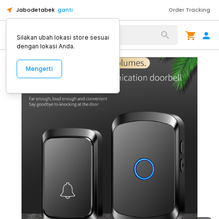
Jabodetabek
ganti
Order Tracking
Alat Kopi
Silakan ubah lokasi store sesuai
dengan lokasi Anda.
Mengerti