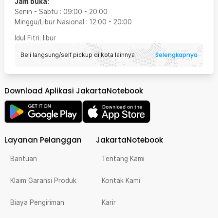
Jam buka:
Senin - Sabtu
:
09:00
-
20:00
Minggu/Libur Nasional
:
12:00
-
20:00
Idul Fitri
: libur
Selengkapnya
Beli langsung/self pickup di kota lainnya
Download Aplikasi JakartaNotebook
Layanan Pelanggan
JakartaNotebook
Bantuan
Tentang Kami
Klaim Garansi Produk
Kontak Kami
Biaya Pengiriman
Karir