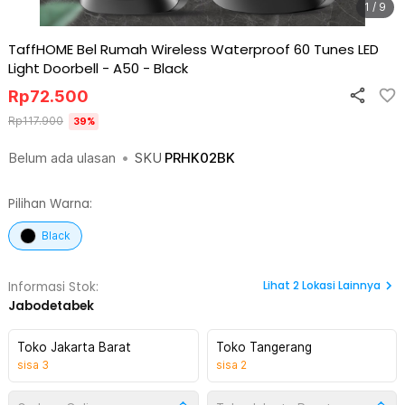
1 / 9
TaffHOME Bel Rumah Wireless Waterproof 60 Tunes LED
Light Doorbell - A50
-
Black
Rp
72.500
Rp
117.900
39
%
Belum ada ulasan
•
SKU
PRHK02BK
Pilihan Warna:
Black
Lihat
2
Lokasi Lainnya
Informasi Stok:
Jabodetabek
Toko Jakarta Barat
Toko Tangerang
sisa
3
sisa
2