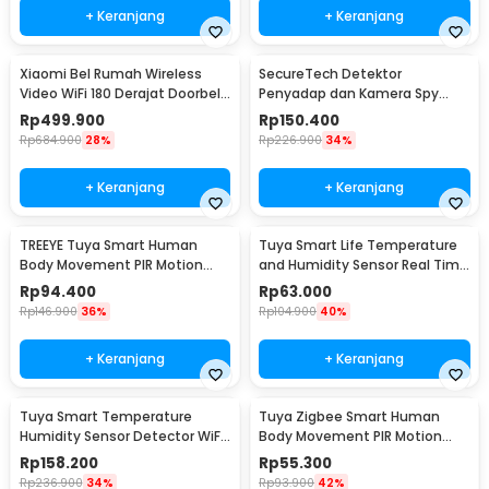
+ Keranjang
+ Keranjang
Xiaomi Bel Rumah Wireless
SecureTech Detektor
Video WiFi 180 Derajat Doorbell
Penyadap dan Kamera Spy
- MJML05-FJ
Hidden Camera Bug Detector -
Rp
499.900
Rp
150.400
X13
Rp
684.900
28%
Rp
226.900
34%
+ Keranjang
+ Keranjang
TREEYE Tuya Smart Human
Tuya Smart Life Temperature
Body Movement PIR Motion
and Humidity Sensor Real Time
Sensor WiFi - TY10
WiFi - TY-03
Rp
94.400
Rp
63.000
Rp
146.900
36%
Rp
104.900
40%
+ Keranjang
+ Keranjang
Tuya Smart Temperature
Tuya Zigbee Smart Human
Humidity Sensor Detector WiFi
Body Movement PIR Motion
- LTH01-W
Sensor Detector - ZB-PL/ZB-P
Rp
158.200
Rp
55.300
Rp
236.900
34%
Rp
93.900
42%