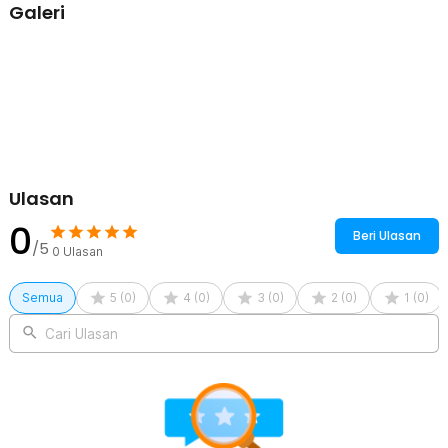
Galeri
1 x Tempelan Bel
1 x Panduan Penggunaan
Ulasan
0
Beri Ulasan
/5
0
Ulasan
Semua
5
(
0
)
4
(
0
)
3
(
0
)
2
(
0
)
1
(
0
)
Cari Ulasan