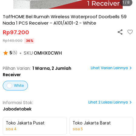
1 / 8
TaffHOME Bel Rumah Wireless Waterproof Doorbells 59
Nada 1 PCS Receiver - A101/A101-2
-
White
Rp
97.200
Rp
149.900
36
%
•
SKU
OMHX0CWH
5
(
5
)
Lihat Varian Lainnya
Pilihan Varian:
1
Warna,
2 Jumlah
Receiver
White
Lihat
2
Lokasi Lainnya
Informasi Stok:
Jabodetabek
Toko Jakarta Pusat
Toko Jakarta Barat
sisa
4
sisa
5