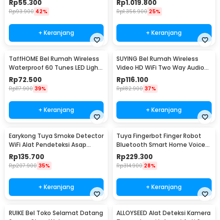
Rp
55.300
Rp
1.019.800
Rp
93.900
42%
Rp
1.356.900
25%
+ Keranjang
+ Keranjang
TaffHOME Bel Rumah Wireless
SUYING Bel Rumah Wireless
Waterproof 60 Tunes LED Light
Video HD WiFi Two Way Audio
Doorbell - A50
Doorbell - Z20
Rp
72.500
Rp
116.100
Rp
117.900
39%
Rp
182.900
37%
+ Keranjang
+ Keranjang
Earykong Tuya Smoke Detector
Tuya Fingerbot Finger Robot
WiFi Alat Pendeteksi Asap
Bluetooth Smart Home Voice
Kebakaran 85dB - TYSM-01
Control - N-1
Rp
135.700
Rp
229.300
Rp
207.900
35%
Rp
314.900
28%
+ Keranjang
+ Keranjang
RUIKE Bel Toko Selamat Datang
ALLOYSEED Alat Deteksi Kamera