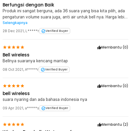
Berfungsi dengan Baik
Produk ini sangat berguna, ada 36 suara yang bisa kita pilih, ada
pengaturan volume suara juga, anti air untuk bell nya. Harga lebih
Selengkapnya
murah dibandingkan Toko atau OLShop lainnya. Pokoknya
recomended, Semoga tahan Lama :D
28 Dec 2021
,
L*****r
Verified Buyer
Membantu (
0
)
Bell wireless
Bellnya suaranya kencang mantap
08 Oct 2021
,
A*****r
Verified Buyer
Membantu (
0
)
bell wireless
suara nyaring dan ada bahasa indonesia nya
09 Apr 2021
,
a*****s
Verified Buyer
Membantu (
2
)