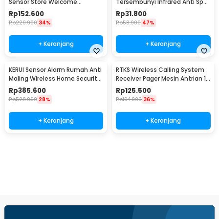
Sensor Store Welcome
Tersembunyi Infrared Anti Spy
Wireless Infrared - M7-P827
Type C - S300
Rp
152.600
Rp
31.800
Rp
229.900
34%
Rp
58.900
47%
+ Keranjang
+ Keranjang
KERUI Sensor Alarm Rumah Anti
RTKS Wireless Calling System
Maling Wireless Home Security
Receiver Pager Mesin Antrian 1
120dB - S1
PCS - SU-668
Rp
385.600
Rp
125.500
Rp
528.900
28%
Rp
194.900
36%
+ Keranjang
+ Keranjang
Beli Sekarang