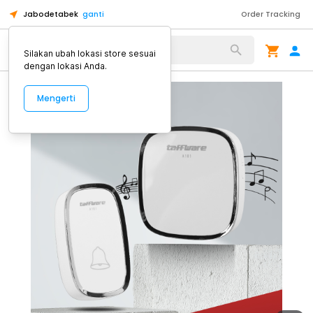
Jabodetabek
ganti
Order Tracking
Alat Kopi
Silakan ubah lokasi store sesuai
dengan lokasi Anda.
Mengerti