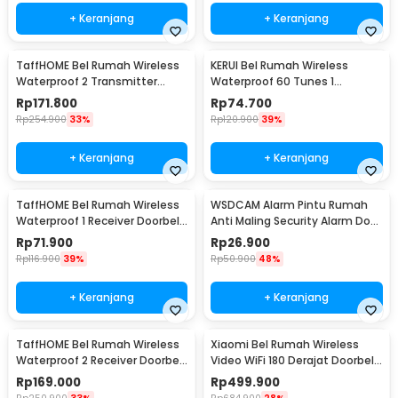
+ Keranjang
+ Keranjang
TaffHOME Bel Rumah Wireless
KERUI Bel Rumah Wireless
Waterproof 2 Transmitter
Waterproof 60 Tunes 1
Doorbell - A10BB
Receiver Doorbell - F53
Rp
171.800
Rp
74.700
Rp
254.900
33%
Rp
120.900
39%
+ Keranjang
+ Keranjang
TaffHOME Bel Rumah Wireless
WSDCAM Alarm Pintu Rumah
Waterproof 1 Receiver Doorbell
Anti Maling Security Alarm Door
- A9
Stop 120dB - LL-9806
Rp
71.900
Rp
26.900
Rp
116.900
39%
Rp
50.900
48%
+ Keranjang
+ Keranjang
TaffHOME Bel Rumah Wireless
Xiaomi Bel Rumah Wireless
Waterproof 2 Receiver Doorbell
Video WiFi 180 Derajat Doorbell
- Q189-BB
- MJML05-FJ
Rp
169.000
Rp
499.900