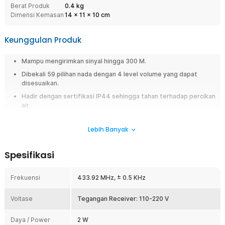
Berat Produk
0.4 kg
Dimensi Kemasan
14
x
11
x
10
cm
Keunggulan Produk
Mampu mengirimkan sinyal hingga 300 M.
Dibekali 59 pilihan nada dengan 4 level volume yang dapat
disesuaikan.
Hadir dengan sertifikasi IP44 sehingga tahan terhadap percikan
air.
Pemasangan mudah dengan desain wireless.
Lebih Banyak
Overview
Ingin bel rumah yang praktis, stylish, dan bisa dipasang di mana saja
Spesifikasi
tanpa kabel? TaffHOME A101/A101-2 jawabannya. Didesain minimalis
dengan fitur modern, bel ini dilengkapi 59 nada, pengaturan volume,
Frekuensi
433.92 MHz, ± 0.5 KHz
serta tahan air. Sistem wireless-nya membuat instalasi super mudah,
cocok untuk rumah modern yang mengutamakan kenyamanan dan
estetika.
Voltase
Tegangan Receiver: 110-220 V
Fitur
Daya / Power
2 W