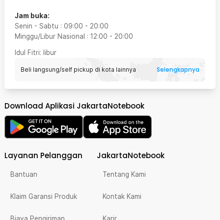
Jam buka:
Senin - Sabtu
:
09:00
-
20:00
Minggu/Libur Nasional
:
12:00
-
20:00
Idul Fitri
: libur
Selengkapnya
Beli langsung/self pickup di kota lainnya
Download Aplikasi JakartaNotebook
Layanan Pelanggan
JakartaNotebook
Bantuan
Tentang Kami
Klaim Garansi Produk
Kontak Kami
Biaya Pengiriman
Karir