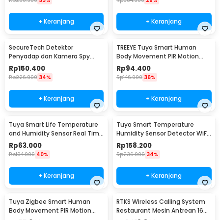
Rp
250.900
33%
Rp
684.900
28%
+ Keranjang
+ Keranjang
SecureTech Detektor
TREEYE Tuya Smart Human
Penyadap dan Kamera Spy
Body Movement PIR Motion
Hidden Camera Bug Detector -
Sensor WiFi - TY10
Rp
150.400
Rp
94.400
X13
Rp
226.900
34%
Rp
146.900
36%
+ Keranjang
+ Keranjang
Tuya Smart Life Temperature
Tuya Smart Temperature
and Humidity Sensor Real Time
Humidity Sensor Detector WiFi
WiFi - TY-03
- LTH01-W
Rp
63.000
Rp
158.200
Rp
104.900
40%
Rp
236.900
34%
+ Keranjang
+ Keranjang
Tuya Zigbee Smart Human
RTKS Wireless Calling System
Body Movement PIR Motion
Restaurant Mesin Antrean 16
Sensor Detector - ZB-PL/ZB-P
Pager - CTP302