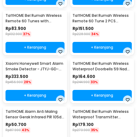
TaffHOME Bel Rumah Wireless
TaffHOME Bel Rumah Wireless
Remote 60 Tunes with
Remote 60 Tune 2 PCS
Receiver Doorbell - A10
Receiver Doorbell - A10-2
Rp
83.900
Rp
151.500
Rp
132.900
37%
Rp
228.900
34%
+ Keranjang
+ Keranjang
Xiaomi Honeywell Smart Alarm
TaffHOME Bel Rumah Wireless
Smoke Detector - JTYJ-GD-
Waterproof Doorbells 59 Nada
03MI/BB
2 PCS Receiver - A101/A101-2
Rp
333.500
Rp
164.600
Rp
456.900
28%
Rp
244.900
33%
+ Keranjang
+ Keranjang
TaffHOME Alarm Anti Maling
TaffHOME Bel Rumah Wireless
Sensor Gerak Infrared PIR 105dB
Waterproof Transmitter
2 Remot - YL105
Receiver Doorbell - H10
Rp
50.700
Rp
179.100
Rp
87.900
43%
Rp
273.900
35%