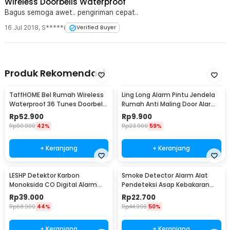
Wireless Doorbells Waterproof
Bagus semoga awet.. pengiriman cepat..
16 Jul 2018
,
S*****i
Verified Buyer
Produk Rekomendasi
TaffHOME Bel Rumah Wireless
Ling Long Alarm Pintu Jendela
Waterproof 36 Tunes Doorbell
Rumah Anti Maling Door Alarm
- FK-D009
Sensor 90dB - YL-323
Rp
52.900
Rp
9.900
Rp
90.900
42%
Rp
23.900
59%
+ Keranjang
+ Keranjang
LESHP Detektor Karbon
Smoke Detector Alarm Alat
Monoksida CO Digital Alarm
Pendeteksi Asap Kebakaran
85dB Sensor Gas Rumah -
85dB - SS-168
Rp
39.000
Rp
22.700
EN502
Rp
68.900
44%
Rp
44.900
50%
+ Keranjang
+ Keranjang