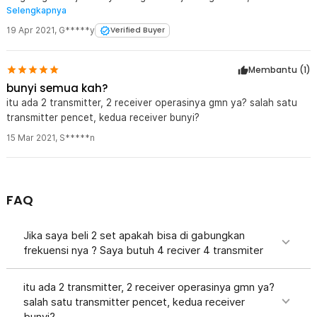
Selengkapnya
dan 2 transmitter berfungsi semua, 2 transmitter apabila di tekan
bisa mengeliuarkan nada berbeda, jadi bisa tahu bel yang mana
19 Apr 2021
,
G*****y
Verified Buyer
yang ditekan.
Membantu (
1
)
bunyi semua kah?
itu ada 2 transmitter, 2 receiver operasinya gmn ya? salah satu
transmitter pencet, kedua receiver bunyi?
15 Mar 2021
,
S*****n
FAQ
Jika saya beli 2 set apakah bisa di gabungkan
frekuensi nya ? Saya butuh 4 reciver 4 transmiter
itu ada 2 transmitter, 2 receiver operasinya gmn ya?
salah satu transmitter pencet, kedua receiver
bunyi?