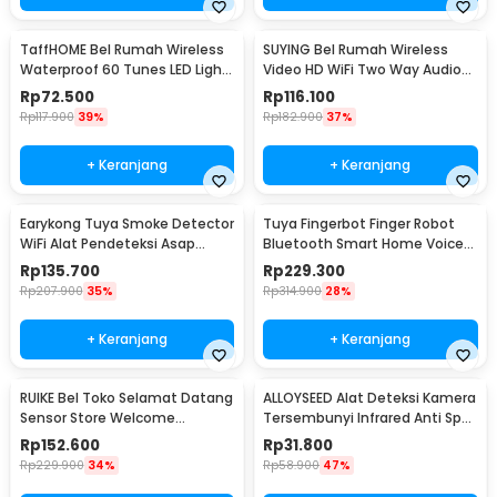
TaffHOME Bel Rumah Wireless
SUYING Bel Rumah Wireless
Waterproof 60 Tunes LED Light
Video HD WiFi Two Way Audio
Doorbell - A50
Doorbell - Z20
Rp
72.500
Rp
116.100
Rp
117.900
39%
Rp
182.900
37%
+ Keranjang
+ Keranjang
Earykong Tuya Smoke Detector
Tuya Fingerbot Finger Robot
WiFi Alat Pendeteksi Asap
Bluetooth Smart Home Voice
Kebakaran 85dB - TYSM-01
Control - N-1
Rp
135.700
Rp
229.300
Rp
207.900
35%
Rp
314.900
28%
+ Keranjang
+ Keranjang
RUIKE Bel Toko Selamat Datang
ALLOYSEED Alat Deteksi Kamera
Sensor Store Welcome
Tersembunyi Infrared Anti Spy
Wireless Infrared - M7-P827
Type C - S300
Rp
152.600
Rp
31.800
Rp
229.900
34%
Rp
58.900
47%