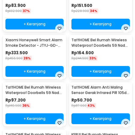
Receiver Doorbell - A10
Receiver Doorbell - A10-2
Rp
83.900
Rp
151.500
Rp
132.900
37%
Rp
228.900
34%
+ Keranjang
+ Keranjang
Xiaomi Honeywell Smart Alarm
TaffHOME Bel Rumah Wireless
Smoke Detector - JTYJ-GD-
Waterproof Doorbells 59 Nada
03MI/BB
2 PCS Receiver - A101/A101-2
Rp
333.500
Rp
164.600
Rp
456.900
28%
Rp
244.900
33%
+ Keranjang
+ Keranjang
TaffHOME Bel Rumah Wireless
TaffHOME Alarm Anti Maling
Waterproof Doorbells 59 Nada 1
Sensor Gerak Infrared PIR 105dB
PCS Receiver - A101/A101-2
2 Remot - YL105
Rp
97.200
Rp
50.700
Rp
149.900
36%
Rp
87.900
43%
+ Keranjang
+ Keranjang
TaffHOME Bel Rumah Wireless
KERUI Bel Rumah Wireless