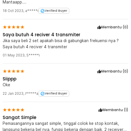
Mantaapp.....
18 Oct 2023
,
a*****i
Verified Buyer
Membantu (
0
)
Saya butuh 4 reciver 4 transmiter
Jika saya beli 2 set apakah bisa di gabungkan frekuensi nya ?
Saya butuh 4 reciver 4 transmiter
01 May 2023
,
S*****i
Membantu (
0
)
Siippp
Oke
22 Jan 2023
,
I*****a
Verified Buyer
Membantu (
1
)
Sangat Simple
Pemasangannya sangat simple, tinggal colok ke stop kontak,
langsung bekerja bel nya. fungsi bekerja dengan baik, 2 receiver