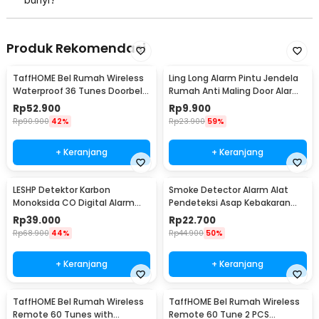
Produk Rekomendasi
TaffHOME Bel Rumah Wireless
Ling Long Alarm Pintu Jendela
Waterproof 36 Tunes Doorbell
Rumah Anti Maling Door Alarm
- FK-D009
Sensor 90dB - YL-323
Rp
52.900
Rp
9.900
Rp
90.900
42%
Rp
23.900
59%
+ Keranjang
+ Keranjang
LESHP Detektor Karbon
Smoke Detector Alarm Alat
Monoksida CO Digital Alarm
Pendeteksi Asap Kebakaran
85dB Sensor Gas Rumah -
85dB - SS-168
Rp
39.000
Rp
22.700
EN502
Rp
68.900
44%
Rp
44.900
50%
+ Keranjang
+ Keranjang
TaffHOME Bel Rumah Wireless
TaffHOME Bel Rumah Wireless
Remote 60 Tunes with
Remote 60 Tune 2 PCS