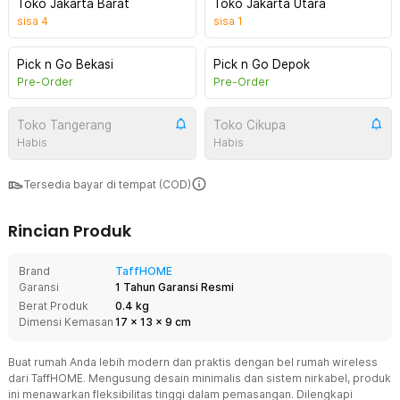
Toko Jakarta Barat
Toko Jakarta Utara
sisa
4
sisa
1
Pick n Go Bekasi
Pick n Go Depok
Pre-Order
Pre-Order
Toko Tangerang
Toko Cikupa
Habis
Habis
Tersedia bayar di tempat (COD)
Rincian Produk
Brand
TaffHOME
Garansi
1 Tahun Garansi Resmi
Berat Produk
0.4 kg
Dimensi Kemasan
17
x
13
x
9
cm
Buat rumah Anda lebih modern dan praktis dengan bel rumah wireless
dari TaffHOME. Mengusung desain minimalis dan sistem nirkabel, produk
ini menawarkan fleksibilitas tinggi dalam pemasangan. Dilengkapi