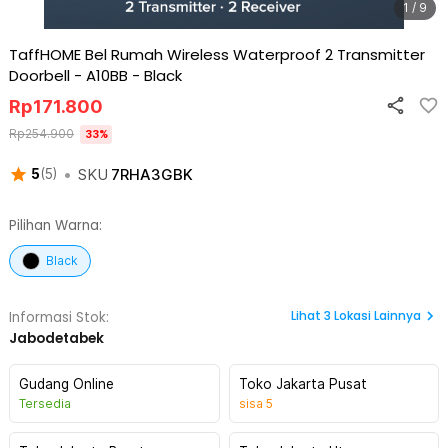
1 / 9
TaffHOME Bel Rumah Wireless Waterproof 2 Transmitter
Doorbell - A10BB
-
Black
Rp
171.800
Rp
254.900
33
%
•
SKU
7RHA3GBK
5
(
5
)
Pilihan Warna:
Black
Lihat
3
Lokasi Lainnya
Informasi Stok:
Jabodetabek
Gudang Online
Toko Jakarta Pusat
Tersedia
sisa
5