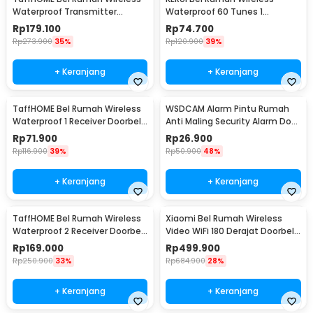
Waterproof Transmitter
Waterproof 60 Tunes 1
Receiver Doorbell - H10
Receiver Doorbell - F53
Rp
179.100
Rp
74.700
Rp
273.900
35%
Rp
120.900
39%
+ Keranjang
+ Keranjang
TaffHOME Bel Rumah Wireless
WSDCAM Alarm Pintu Rumah
Waterproof 1 Receiver Doorbell
Anti Maling Security Alarm Door
- A9
Stop 120dB - LL-9806
Rp
71.900
Rp
26.900
Rp
116.900
39%
Rp
50.900
48%
+ Keranjang
+ Keranjang
TaffHOME Bel Rumah Wireless
Xiaomi Bel Rumah Wireless
Waterproof 2 Receiver Doorbell
Video WiFi 180 Derajat Doorbell
- Q189-BB
- MJML05-FJ
Rp
169.000
Rp
499.900
Rp
250.900
33%
Rp
684.900
28%
+ Keranjang
+ Keranjang