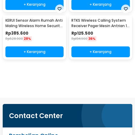
+ Keranjang
+ Keranjang
KERUI Sensor Alarm Rumah Anti
RTKS Wireless Calling System
Maling Wireless Home Security
Receiver Pager Mesin Antrian 1
120dB - S1
PCS - SU-668
Rp
385.600
Rp
125.500
Rp
528.900
28%
Rp
194.900
36%
+ Keranjang
+ Keranjang
Beli Sekarang
Contact Center