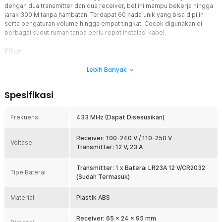
dengan dua transmitter dan dua receiver, bel ini mampu bekerja hingga
jarak 300 M tanpa hambatan. Terdapat 60 nada unik yang bisa dipilih
serta pengaturan volume hingga empat tingkat. Cocok digunakan di
berbagai sudut rumah tanpa perlu repot instalasi kabel.
Fitur
Sistem Wireless Praktis Tanpa Kabel
Lebih Banyak
TaffHOME mengusung sistem transmisi nirkabel antara receiver
dan transmitter yang memudahkan pemasangan di berbagai lokasi
Spesifikasi
rumah. Dengan jangkauan sinyal hingga 300 M di area terbuka, bel
rumah ini sangat cocok digunakan di rumah berukuran besar
maupun bertingkat tanpa risiko sinyal terputus.
Frekuensi
433 MHz (Dapat Disesuaikan)
Pilihan Nada Lengkap dan Volume yang Bisa Diatur
Dilengkapi dengan 60 nada berbeda yang dapat Anda pilih sesuai
Receiver: 100-240 V / 110-250 V
Voltase
selera dan suasana. Fitur pengaturan volume hingga 4 level
Transmitter: 12 V, 23 A
memungkinkan Anda menyesuaikan suara bel rumah sesuai
kebutuhan, mulai dari suara yang lembut hingga keras, tanpa
Transmitter: 1 x Baterai LR23A 12 V/CR2032
Tipe Baterai
mengganggu kenyamanan rumah.
(Sudah Termasuk)
Pemasangan Mudah dan Fleksibel
Material
Tanpa perlu instalasi rumit, bel rumah ini bisa dipasang hanya
Plastik ABS
dengan perekat yang disediakan. Anda dapat menempatkan
transmitter di berbagai pintu masuk dan menghubungkannya ke
Receiver: 65 x 24 x 95 mm