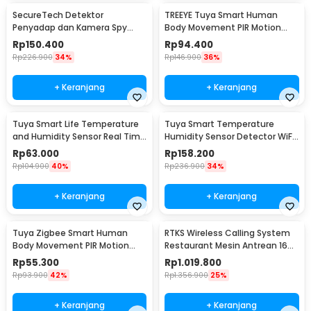
SecureTech Detektor
TREEYE Tuya Smart Human
Penyadap dan Kamera Spy
Body Movement PIR Motion
Hidden Camera Bug Detector -
Sensor WiFi - TY10
Rp
150.400
Rp
94.400
X13
Rp
226.900
34%
Rp
146.900
36%
+ Keranjang
+ Keranjang
Tuya Smart Life Temperature
Tuya Smart Temperature
and Humidity Sensor Real Time
Humidity Sensor Detector WiFi
WiFi - TY-03
- LTH01-W
Rp
63.000
Rp
158.200
Rp
104.900
40%
Rp
236.900
34%
+ Keranjang
+ Keranjang
Tuya Zigbee Smart Human
RTKS Wireless Calling System
Body Movement PIR Motion
Restaurant Mesin Antrean 16
Sensor Detector - ZB-PL/ZB-P
Pager - CTP302
Rp
55.300
Rp
1.019.800
Rp
93.900
42%
Rp
1.356.900
25%
+ Keranjang
+ Keranjang