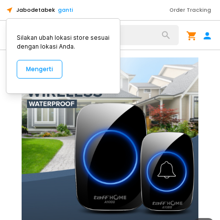
Jabodetabek
ganti
Order Tracking
Alat Kopi
Silakan ubah lokasi store sesuai
dengan lokasi Anda.
Mengerti