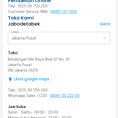
Pembelian Online
Telp : (021) 39 700 200
Customer Service (WA) :
0899 721 7050
Toko Kami
Jabodetabek
Ganti
Lokasi
Jakarta Pusat
Toko
Bendungan Hilir Raya Blok G1 No. 10
Jakarta Pusat
DKI Jakarta
10210
Lihat google maps
Telp
:
(021) 39 700 200
Whatsapp Sales / COD
:
0896 135 222 00
Jam buka:
Senin - Sabtu
:
09:00
-
20:00
Minggu/Libur Nasional
:
12:00
-
20:00