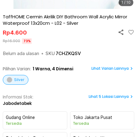
1 / 10
TaffHOME Cermin Akrilik DIY Bathroom Wall Acrylic Mirror
Waterproof 13x20cm - L02
-
Silver
Rp
4.600
Rp
16.900
73
%
Belum ada ulasan
•
SKU
7CHZKQSV
Lihat Varian Lainnya
Pilihan Varian:
1
Warna,
4 Dimensi
Silver
Lihat
5
Lokasi Lainnya
Informasi Stok:
Jabodetabek
Gudang Online
Toko Jakarta Pusat
Tersedia
Tersedia