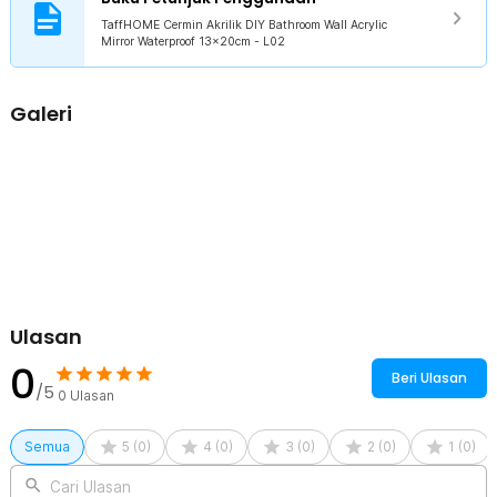
mudah dibersihkan dengan lap.
TaffHOME Cermin Akrilik DIY Bathroom Wall Acrylic
Mirror Waterproof 13x20cm - L02
Kelengkapan Produk
Rincian yang Anda dapatkan untuk pembelian produk ini:
Galeri
1 x TaffHOME Cermin Akrilik DIY Bathroom Wall Acrylic Mirror
Waterproof - L02
Ulasan
0
Beri Ulasan
/5
0
Ulasan
Semua
5
(
0
)
4
(
0
)
3
(
0
)
2
(
0
)
1
(
0
)
Cari Ulasan