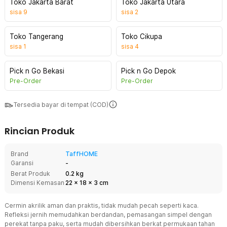
Toko Jakarta Barat
Toko Jakarta Utara
sisa
9
sisa
2
Toko Tangerang
Toko Cikupa
sisa
1
sisa
4
Pick n Go Bekasi
Pick n Go Depok
Pre-Order
Pre-Order
Tersedia bayar di tempat (COD)
Rincian Produk
Brand
TaffHOME
Garansi
-
Berat Produk
0.2 kg
Dimensi Kemasan
22
x
18
x
3
cm
Cermin akrilik aman dan praktis, tidak mudah pecah seperti kaca.
Refleksi jernih memudahkan berdandan, pemasangan simpel dengan
perekat tanpa paku, serta mudah dibersihkan berkat permukaan tahan