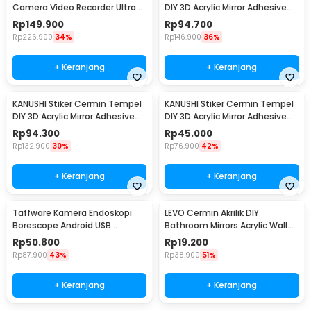
Camera Video Recorder Ultra
DIY 3D Acrylic Mirror Adhesive
Compact HD 1080P - Y4000
100U 100x100cm - KN-100
Rp
149.900
Rp
94.700
Rp
226.900
34%
Rp
146.900
36%
+ Keranjang
+ Keranjang
KANUSHI Stiker Cermin Tempel
KANUSHI Stiker Cermin Tempel
DIY 3D Acrylic Mirror Adhesive
DIY 3D Acrylic Mirror Adhesive
100U 50x100cm - KN-100
100U 50x50cm - KN-100
Rp
94.300
Rp
45.000
Rp
132.900
30%
Rp
76.900
42%
+ Keranjang
+ Keranjang
Taffware Kamera Endoskopi
LEVO Cermin Akrilik DIY
Borescope Android USB
Bathroom Mirrors Acrylic Wall
Waterproof 5.5mm - TES-EN-
Decor 15cm 5 PCS - L02
Rp
50.800
Rp
19.200
AN99
Rp
87.900
43%
Rp
38.900
51%
+ Keranjang
+ Keranjang