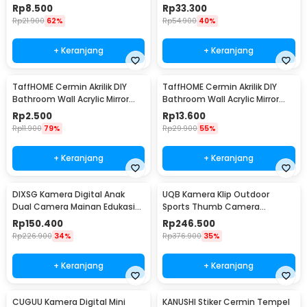
Waterproof 20x30cm - L02
50x150cm - HS501
Rp
8.500
Rp
33.300
Rp
21.900
62%
Rp
54.900
40%
+ Keranjang
+ Keranjang
TaffHOME Cermin Akrilik DIY
TaffHOME Cermin Akrilik DIY
Bathroom Wall Acrylic Mirror
Bathroom Wall Acrylic Mirror
Waterproof 10x15cm - L02
Waterproof 27x42cm - L02
Rp
2.500
Rp
13.600
Rp
11.900
79%
Rp
29.900
55%
+ Keranjang
+ Keranjang
DIXSG Kamera Digital Anak
UQB Kamera Klip Outdoor
Dual Camera Mainan Edukasi
Sports Thumb Camera
4K 48MP 400 mAh - C1
Magnetic Detachable - A100
Rp
150.400
Rp
246.500
Rp
226.900
34%
Rp
376.900
35%
+ Keranjang
+ Keranjang
CUGUU Kamera Digital Mini
KANUSHI Stiker Cermin Tempel