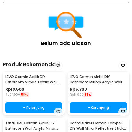
Belum ada ulasan
Produk Rekomendasi
LEVO Cermin Akrilik DIY
LEVO Cermin Akrilik DIY
Bathroom Mirrors Acrylic Wall
Bathroom Mirrors Acrylic Wall
Decorations Besar - L01
Decorations Kecil - L01
Rp
10.500
Rp
5.300
Rp
24.900
58%
Rp
14.900
65%
+ Keranjang
+ Keranjang
TaffHOME Cermin Akrilik DIY
Hasmi Stiker Cermin Tempel
Bathroom Wall Acrylic Mirror
DIY Wall Mirror Reflective Sticker