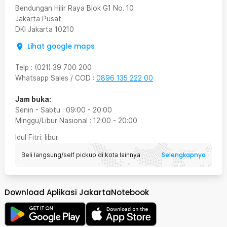
Bendungan Hilir Raya Blok G1 No. 10
Jakarta Pusat
DKI Jakarta
10210
Lihat google maps
Telp
:
(021) 39 700 200
Whatsapp Sales / COD
:
0896 135 222 00
Jam buka:
Senin - Sabtu
:
09:00
-
20:00
Minggu/Libur Nasional
:
12:00
-
20:00
Idul Fitri
: libur
Selengkapnya
Beli langsung/self pickup di kota lainnya
Download Aplikasi JakartaNotebook