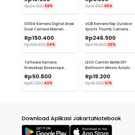
L01
Rp
24.900
Rp
14.900
58%
65%
DIXSG Kamera Digital Anak
UQB Kamera Klip Outdoor
Dual Camera Mainan
Sports Thumb Camera
Edukasi 4K 48MP 400 mAh
Magnetic Detachable -
Rp
150.400
Rp
246.500
- C1
A100
Rp
226.900
Rp
376.900
34%
35%
Taffware Kamera
LEVO Cermin Akrilik DIY
Endoskopi Borescope
Bathroom Mirrors Acrylic
Android USB Waterproof
Wall Decor 15cm 5 PCS -
Rp
50.800
Rp
19.200
5.5mm - TES-EN-AN99
L02
Rp
87.900
Rp
38.900
43%
51%
Download Aplikasi JakartaNotebook