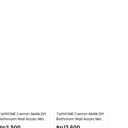
TaffHOME Cermin Akrilik DIY
TaffHOME Cermin Akrilik DIY
Bathroom Wall Acrylic Mirror
Bathroom Wall Acrylic Mirror
Waterproof 10x15cm - L02
Waterproof 27x42cm - L02
Rp
2.500
Rp
13.600