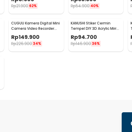
50x150cm - HS501
Rp
21.900
Rp
54.900
62%
40%
CUGUU Kamera Digital Mini
KANUSHI Stiker Cermin
Camera Video Recorder
Tempel DIY 3D Acrylic Mirror
Ultra Compact HD 1080P -
Adhesive 100U 100x100cm -
Rp
149.900
Rp
94.700
Y4000
KN-100
Rp
226.900
Rp
146.900
34%
36%