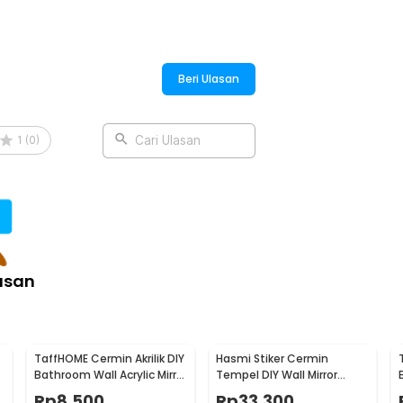
Beri Ulasan
1
(
0
)
Cari Ulasan
asan
TaffHOME Cermin Akrilik DIY
Hasmi Stiker Cermin
Bathroom Wall Acrylic Mirror
Tempel DIY Wall Mirror
1
Waterproof 20x30cm - L02
Reflective Sticker
Rp
8.500
Rp
33.300