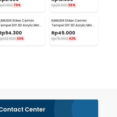
Rp
11.900
Rp
29.900
79%
55%
KANUSHI Stiker Cermin
KANUSHI Stiker Cermin
Tempel DIY 3D Acrylic Mirror
Tempel DIY 3D Acrylic Mirror
Adhesive 100U 50x100cm -
Adhesive 100U 50x50cm -
Rp
94.300
Rp
45.000
KN-100
KN-100
Rp
132.900
Rp
76.900
30%
42%
Contact Center