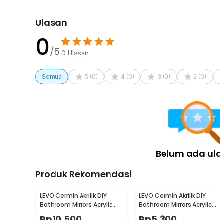
Ulasan
0
/5
0
Ulasan
Semua
5
(
0
)
4
(
0
)
3
(
0
)
2
(
0
)
Belum ada ul
Produk Rekomendasi
LEVO Cermin Akrilik DIY
LEVO Cermin Akrilik DIY
Bathroom Mirrors Acrylic
Bathroom Mirrors Acrylic
Wall Decorations Besar -
Wall Decorations Kecil - L0
Rp
10.500
Rp
5.300