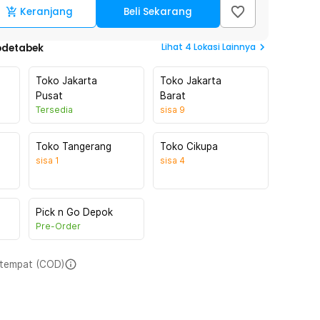
Keranjang
Beli Sekarang
Lihat
4
Lokasi Lainnya
odetabek
Toko Jakarta
Toko Jakarta
Pusat
Barat
Tersedia
sisa
9
Toko Tangerang
Toko Cikupa
sisa
1
sisa
4
Pick n Go Depok
Pre-Order
i tempat (COD)