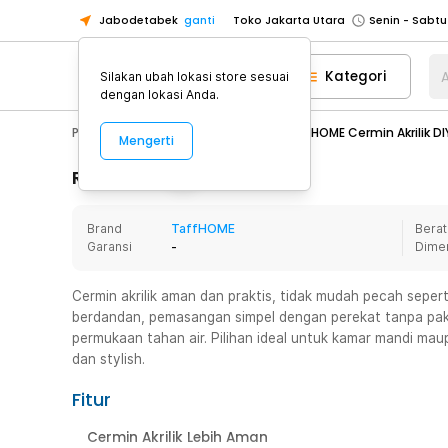
Jabodetabek
ganti
Toko Jakarta Utara
Toko Tangerang
Kategori
A
Silakan ubah lokasi store sesuai
Toko Cikupa
dengan lokasi Anda.
Pick n Go Jakarta Barat
Senin - J
Photography
Kamera Foto
TaffHOME Cermin Akrilik DI
Mengerti
Pick n Go Bekasi
Senin - Jumat (08
Pick n Go Depok
Senin - Jumat (08
Rincian Produk
Toko Jakarta Pusat
Senin - Sabtu
Brand
TaffHOME
Berat
Toko Jakarta Barat
Senin - Sabtu
Garansi
-
Dime
Toko Jakarta Utara
Toko Tangerang
Cermin akrilik aman dan praktis, tidak mudah pecah seper
berdandan, pemasangan simpel dengan perekat tanpa paku
Toko Cikupa
permukaan tahan air. Pilihan ideal untuk kamar mandi mau
Pick n Go Jakarta Barat
Senin - J
dan stylish.
Pick n Go Bekasi
Senin - Jumat (08
Fitur
Pick n Go Depok
Senin - Jumat (08
Cermin Akrilik Lebih Aman