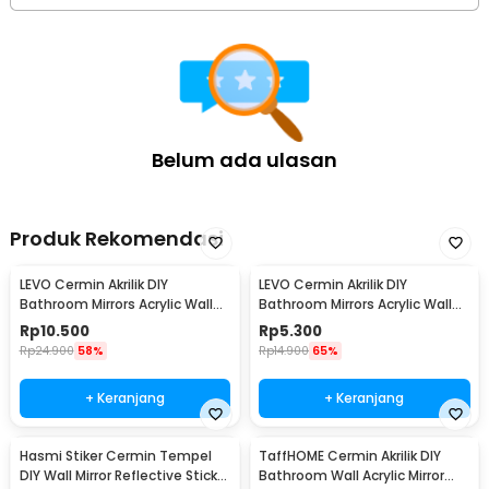
Belum ada ulasan
Produk Rekomendasi
LEVO Cermin Akrilik DIY
LEVO Cermin Akrilik DIY
Bathroom Mirrors Acrylic Wall
Bathroom Mirrors Acrylic Wall
Decorations Besar - L01
Decorations Kecil - L01
Rp
10.500
Rp
5.300
Rp
24.900
58%
Rp
14.900
65%
+ Keranjang
+ Keranjang
Hasmi Stiker Cermin Tempel
TaffHOME Cermin Akrilik DIY
DIY Wall Mirror Reflective Sticker
Bathroom Wall Acrylic Mirror