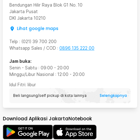
Bendungan Hilir Raya Blok G1 No. 10
Jakarta Pusat
DKI Jakarta
10210
Lihat google maps
Telp
:
(021) 39 700 200
Whatsapp Sales / COD
:
0896 135 222 00
Jam buka:
Senin - Sabtu
:
09:00
-
20:00
Minggu/Libur Nasional
:
12:00
-
20:00
Idul Fitri
: libur
Selengkapnya
Beli langsung/self pickup di kota lainnya
Download Aplikasi JakartaNotebook