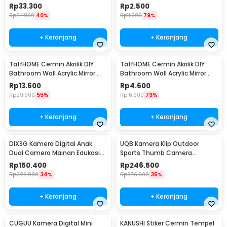
50x150cm - HS501
Waterproof 10x15cm - L02
Rp
33.300
Rp
2.500
Rp
54.900
40%
Rp
11.900
79%
+ Keranjang
+ Keranjang
TaffHOME Cermin Akrilik DIY
TaffHOME Cermin Akrilik DIY
Bathroom Wall Acrylic Mirror
Bathroom Wall Acrylic Mirror
Waterproof 27x42cm - L02
Waterproof 13x20cm - L02
Rp
13.600
Rp
4.600
Rp
29.900
55%
Rp
16.900
73%
+ Keranjang
+ Keranjang
DIXSG Kamera Digital Anak
UQB Kamera Klip Outdoor
Dual Camera Mainan Edukasi
Sports Thumb Camera
4K 48MP 400 mAh - C1
Magnetic Detachable - A100
Rp
150.400
Rp
246.500
Rp
226.900
34%
Rp
376.900
35%
+ Keranjang
+ Keranjang
CUGUU Kamera Digital Mini
KANUSHI Stiker Cermin Tempel