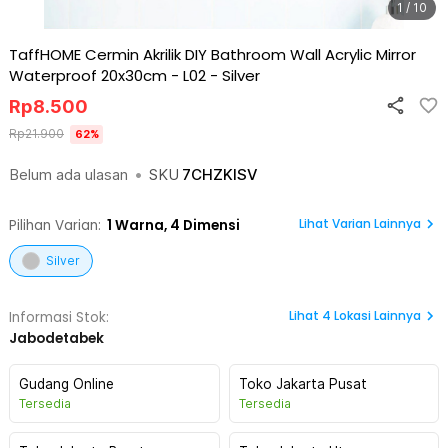
1 / 10
TaffHOME Cermin Akrilik DIY Bathroom Wall Acrylic Mirror
Waterproof 20x30cm - L02
-
Silver
Rp
8.500
Rp
21.900
62
%
Belum ada ulasan
•
SKU
7CHZKISV
Lihat Varian Lainnya
Pilihan Varian:
1
Warna,
4 Dimensi
Silver
Lihat
4
Lokasi Lainnya
Informasi Stok:
Jabodetabek
Gudang Online
Toko Jakarta Pusat
Tersedia
Tersedia