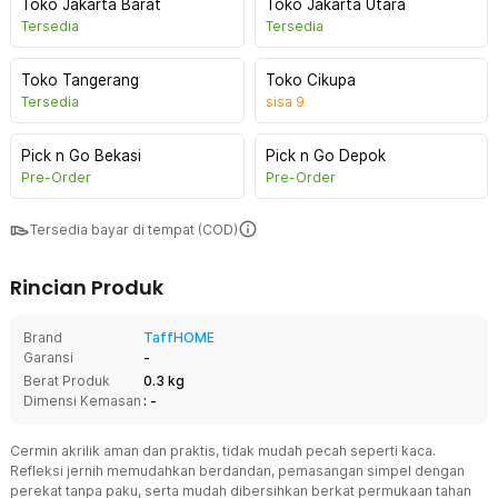
Toko Jakarta Barat
Toko Jakarta Utara
Tersedia
Tersedia
Toko Tangerang
Toko Cikupa
Tersedia
sisa
9
Pick n Go Bekasi
Pick n Go Depok
Pre-Order
Pre-Order
Tersedia bayar di tempat (COD)
Rincian Produk
Brand
TaffHOME
Garansi
-
Berat Produk
0.3 kg
Dimensi Kemasan
: -
Cermin akrilik aman dan praktis, tidak mudah pecah seperti kaca.
Refleksi jernih memudahkan berdandan, pemasangan simpel dengan
perekat tanpa paku, serta mudah dibersihkan berkat permukaan tahan