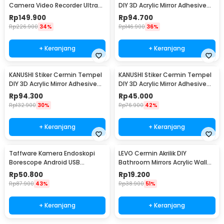
Camera Video Recorder Ultra
DIY 3D Acrylic Mirror Adhesive
Compact HD 1080P - Y4000
100U 100x100cm - KN-100
Rp
149.900
Rp
94.700
Rp
226.900
34%
Rp
146.900
36%
+ Keranjang
+ Keranjang
KANUSHI Stiker Cermin Tempel
KANUSHI Stiker Cermin Tempel
DIY 3D Acrylic Mirror Adhesive
DIY 3D Acrylic Mirror Adhesive
100U 50x100cm - KN-100
100U 50x50cm - KN-100
Rp
94.300
Rp
45.000
Rp
132.900
30%
Rp
76.900
42%
+ Keranjang
+ Keranjang
Taffware Kamera Endoskopi
LEVO Cermin Akrilik DIY
Borescope Android USB
Bathroom Mirrors Acrylic Wall
Waterproof 5.5mm - TES-EN-
Decor 15cm 5 PCS - L02
Rp
50.800
Rp
19.200
AN99
Rp
87.900
43%
Rp
38.900
51%
+ Keranjang
+ Keranjang