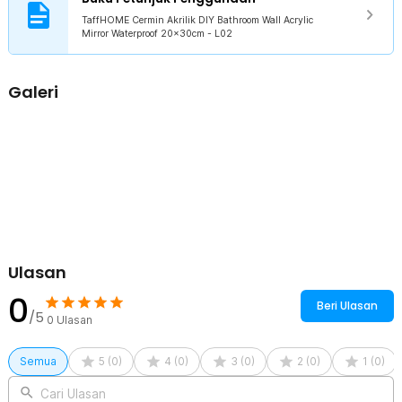
mudah dibersihkan dengan lap.
TaffHOME Cermin Akrilik DIY Bathroom Wall Acrylic
Mirror Waterproof 20x30cm - L02
Kelengkapan Produk
Rincian yang Anda dapatkan untuk pembelian produk ini:
Galeri
1 x TaffHOME Cermin Akrilik DIY Bathroom Wall Acrylic Mirror
Waterproof - L02
Ulasan
0
Beri Ulasan
/5
0
Ulasan
Semua
5
(
0
)
4
(
0
)
3
(
0
)
2
(
0
)
1
(
0
)
Cari Ulasan