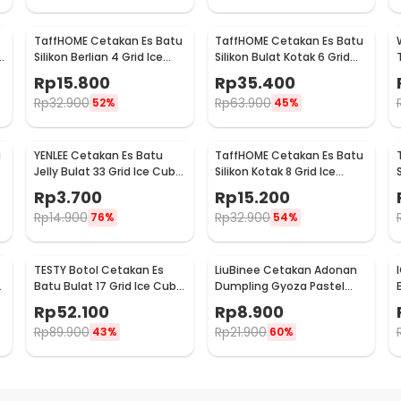
TaffHOME Cetakan Es Batu
TaffHOME Cetakan Es Batu
Silikon Berlian 4 Grid Ice
Silikon Bulat Kotak 6 Grid
Cube Mold - A1871
Ice Cube 2 PCS - CW76685
Rp
15.800
Rp
35.400
Rp
32.900
Rp
63.900
52%
45%
u
YENLEE Cetakan Es Batu
TaffHOME Cetakan Es Batu
Jelly Bulat 33 Grid Ice Cube
Silikon Kotak 8 Grid Ice
Tray BPA Free - L33
Cube Tray - DB88
Rp
3.700
Rp
15.200
Rp
14.900
Rp
32.900
76%
54%
TESTY Botol Cetakan Es
LiuBinee Cetakan Adonan
d
Batu Bulat 17 Grid Ice Cube
Dumpling Gyoza Pastel
Mold - T-12
Mini 2in1 Pressing Dough -
Rp
52.100
Rp
8.900
LB01
Rp
89.900
Rp
21.900
43%
60%