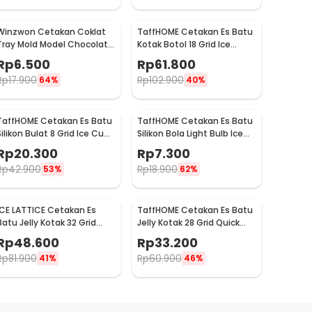
Winzwon Cetakan Coklat
TaffHOME Cetakan Es Batu
Tray Mold Model Chocolate
Kotak Botol 18 Grid Ice
Bar - HP8164
Cube Mold - TW-160
Rp
6.500
Rp
61.800
Rp
17.900
Rp
102.900
64%
40%
TaffHOME Cetakan Es Batu
TaffHOME Cetakan Es Batu
Silikon Bulat 8 Grid Ice Cube
Silikon Bola Light Bulb Ice
Mold - DB89
Ball Mold - GJ2980
Rp
20.300
Rp
7.300
Rp
42.900
Rp
18.900
53%
62%
ICE LATTICE Cetakan Es
TaffHOME Cetakan Es Batu
Batu Jelly Kotak 32 Grid
Jelly Kotak 28 Grid Quick
Tray 2 PCS with Box - EV-64
Press with Shovel - F28
Rp
48.600
Rp
33.200
Rp
81.900
Rp
60.900
41%
46%