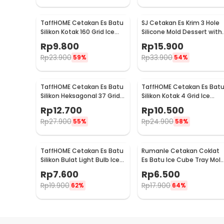
TaffHOME Cetakan Es Batu
SJ Cetakan Es Krim 3 Hole
Silikon Kotak 160 Grid Ice
Silicone Mold Dessert with
Cube Tray - DY0973
50 Popsicle Stick Oval -
Rp
9.800
Rp
15.900
JSC8004
Rp
23.900
Rp
33.900
59%
54%
TaffHOME Cetakan Es Batu
TaffHOME Cetakan Es Bat
Silikon Heksagonal 37 Grid
Silikon Kotak 4 Grid Ice
Ice Cube Tray - DU655
Cube Tray - SSGP4
Rp
12.700
Rp
10.500
Rp
27.900
Rp
24.900
55%
58%
TaffHOME Cetakan Es Batu
Rumanle Cetakan Coklat
Silikon Bulat Light Bulb Ice
Es Batu Ice Cube Tray Mol
Cube Mold - GJ2980
- HUY-09
Rp
7.600
Rp
6.500
Rp
19.900
Rp
17.900
62%
64%