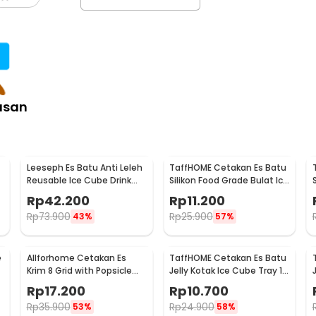
asan
Leeseph Es Batu Anti Leleh
TaffHOME Cetakan Es Batu
Reusable Ice Cube Drink
Silikon Food Grade Bulat Ice
-
Stainless Steel 304 8 PCS -
Ball Mold 4 Grid - TW-159
Rp
42.200
Rp
11.200
W0043
Rp
73.900
Rp
25.900
43%
57%
e
Allforhome Cetakan Es
TaffHOME Cetakan Es Batu
Krim 8 Grid with Popsicle
Jelly Kotak Ice Cube Tray 12
Sticks - JS282
Grid - DY0972
Rp
17.200
Rp
10.700
Rp
35.900
Rp
24.900
53%
58%