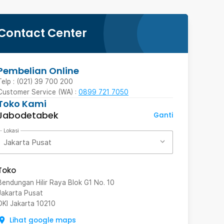
Contact Center
Pembelian Online
Telp : (021) 39 700 200
Customer Service (WA) :
0899 721 7050
Toko Kami
Jabodetabek
Ganti
Lokasi
Jakarta Pusat
Toko
Bendungan Hilir Raya Blok G1 No. 10
Jakarta Pusat
DKI Jakarta
10210
Lihat google maps