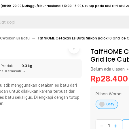
lat Kopi
umat (07:00 - 20:00), Sabtu - Minggu (08:00 - 20:00), Tutup pada Idul Fitri
Sele
Cetakan Es Batu
TaffHOME Cetakan Es Batu Silikon Balok 10 Grid Ice
:00 - 20:00), Sabtu - Minggu/ Libur Nasional (08:00 - 17:00)
Selengkapnya
:00 - 20:00), Sabtu - Minggu/ Libur Nasional (08:00 - 17:00)
TaffHOME Ce
Selengkapnya
Grid Ice Cu
 (09:00-20:00), Minggu/Libur Nasional (12:00-20:00), Tutup pada Idul Fitri
Sele
 Produk
0.3 kg
 (09:00-20:00), Minggu/Libur Nasional (12:00-20:00), Tutup pada Idul Fitri
Sele
Belum ada ulasan
•
nsi Kemasan
: -
Rp
28.400
au stik menggunakan cetakan es batu dari
ah untuk dilakukan karena terbuat dari
Pilihan Warna:
 es batu sekaligus. Dilengkapi dengan tutup
umat (07:00 - 20:00), Sabtu - Minggu (08:00 - 20:00), Tutup pada Idul Fitri
Sele
an.
Gray
:00 - 20:00), Sabtu - Minggu/ Libur Nasional (08:00 - 17:00)
Selengkapnya
:00 - 20:00), Sabtu - Minggu/ Libur Nasional (08:00 - 17:00)
Selengkapnya