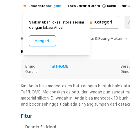
Jabodetabek
ganti
Toko Jakarta Utara
Toko Tangerang
Kategori
A
Silakan ubah lokasi store sesuai
Toko Cikupa
dengan lokasi Anda.
Pick n Go Jakarta Barat
Senin - J
Home Appliance
Perlengkapan Dapur & Ruang Makan
Mengerti
Pick n Go Bekasi
Senin - Jumat (08
Pick n Go Depok
Senin - Jumat (08
Rincian Produk
Toko Jakarta Pusat
Senin - Sabtu
Brand
TaffHOME
Berat
Toko Jakarta Barat
Senin - Sabtu
Garansi
-
Dime
Toko Jakarta Utara
Toko Tangerang
Kini Anda bisa mencetak es batu dengan bentuk balok at
TaffHOME. Melepaskan es batu dari wadah pun sangat mud
Toko Cikupa
material silikon. Di wadah ini Anda bisa mencetak 10 buah
Pick n Go Jakarta Barat
Senin - J
anti bocor sehingga tidak ada air yang tumpah dari cetak
Pick n Go Bekasi
Senin - Jumat (08
Fitur
Pick n Go Depok
Senin - Jumat (08
Desain Es Ideal