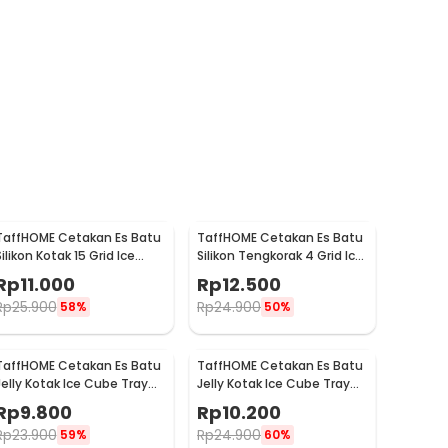
TaffHOME Cetakan Es Batu
TaffHOME Cetakan Es Batu
Silikon Kotak 15 Grid Ice
Silikon Tengkorak 4 Grid Ice
Cube Tray - DY0971
Cube Mold - SKL142
Rp
11.000
Rp
12.500
Rp
25.900
Rp
24.900
58%
50%
TaffHOME Cetakan Es Batu
TaffHOME Cetakan Es Batu
Jelly Kotak Ice Cube Tray
Jelly Kotak Ice Cube Tray
48 Grid - DY0972
60 Grid - DY0972
Rp
9.800
Rp
10.200
Rp
23.900
Rp
24.900
59%
60%