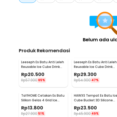
Belum ada ul
Produk Rekomendasi
Leeseph Es Batu Anti Leleh
Leeseph Es Batu Anti Leleh
Reusable Ice Cube Drink
Reusable Ice Cube Drink
Stainless Steel 304 4 PCS -
Stainless Steel 304 6 PCS 
Rp
20.500
Rp
29.300
W0043
W0043
Rp
57.900
Rp
54.900
65%
47%
TaffHOME Cetakan Es Batu
HAWXS Tempat Es Batu Ic
Silikon Gelas 4 Grid Ice
Cube Bucket 3D Silicone
Cube Mold - TM13027
Mold - C01
Rp
13.800
Rp
23.500
Rp
27.900
Rp
45.900
51%
49%