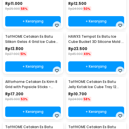
Tray - DY0971
Cube Mold - SKL142
Rp
11.000
Rp
12.500
Rp
25.900
58%
Rp
24.900
50%
+ Keranjang
+ Keranjang
TaffHOME Cetakan Es Batu
HAWXS Tempat Es Batu Ice
Silikon Gelas 4 Grid Ice Cube
Cube Bucket 3D Silicone Mold -
Mold - TM13027
C01
Rp
13.800
Rp
23.500
Rp
27.900
51%
Rp
45.900
49%
+ Keranjang
+ Keranjang
Allforhome Cetakan Es Krim 8
TaffHOME Cetakan Es Batu
Grid with Popsicle Sticks -
Jelly Kotak Ice Cube Tray 12
JS282
Grid - DY0972
Rp
17.200
Rp
10.700
Rp
35.900
53%
Rp
24.900
58%
+ Keranjang
+ Keranjang
TaffHOME Cetakan Es Batu
TaffHOME Cetakan Es Batu