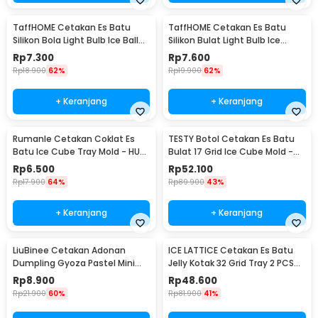
TaffHOME Cetakan Es Batu
TaffHOME Cetakan Es Batu
Silikon Bola Light Bulb Ice Ball
Silikon Bulat Light Bulb Ice
Mold - GJ2980
Cube Mold - GJ2980
Rp
7.300
Rp
7.600
Rp
18.900
62%
Rp
19.900
62%
+ Keranjang
+ Keranjang
Rumanle Cetakan Coklat Es
TESTY Botol Cetakan Es Batu
Batu Ice Cube Tray Mold - HUY-
Bulat 17 Grid Ice Cube Mold -
09
T-12
Rp
6.500
Rp
52.100
Rp
17.900
64%
Rp
89.900
43%
+ Keranjang
+ Keranjang
LiuBinee Cetakan Adonan
ICE LATTICE Cetakan Es Batu
Dumpling Gyoza Pastel Mini
Jelly Kotak 32 Grid Tray 2 PCS
2in1 Pressing Dough - LB01
with Box - EV-64
Rp
8.900
Rp
48.600
Rp
21.900
60%
Rp
81.900
41%