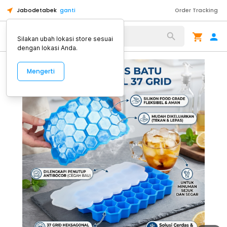
Jabodetabek
ganti
Order Tracking
Alat Kopi
Silakan ubah lokasi store sesuai
dengan lokasi Anda.
Mengerti