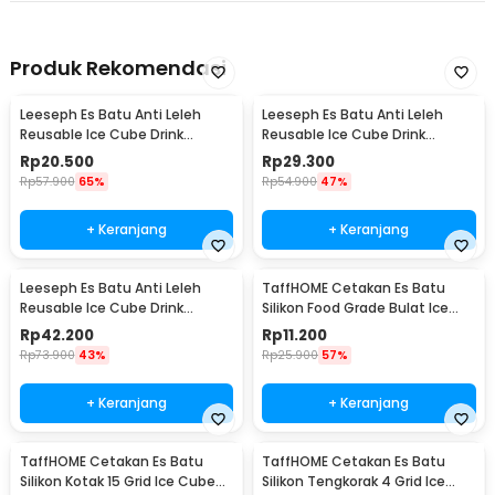
Produk Rekomendasi
Leeseph Es Batu Anti Leleh
Leeseph Es Batu Anti Leleh
Reusable Ice Cube Drink
Reusable Ice Cube Drink
Stainless Steel 304 4 PCS -
Stainless Steel 304 6 PCS -
Rp
20.500
Rp
29.300
W0043
W0043
Rp
57.900
65%
Rp
54.900
47%
+ Keranjang
+ Keranjang
Leeseph Es Batu Anti Leleh
TaffHOME Cetakan Es Batu
Reusable Ice Cube Drink
Silikon Food Grade Bulat Ice
Stainless Steel 304 8 PCS -
Ball Mold 4 Grid - TW-159
Rp
42.200
Rp
11.200
W0043
Rp
73.900
43%
Rp
25.900
57%
+ Keranjang
+ Keranjang
TaffHOME Cetakan Es Batu
TaffHOME Cetakan Es Batu
Silikon Kotak 15 Grid Ice Cube
Silikon Tengkorak 4 Grid Ice