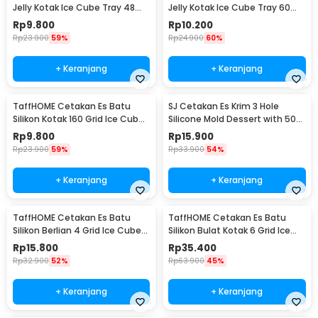
Jelly Kotak Ice Cube Tray 48
Jelly Kotak Ice Cube Tray 60
Grid - DY0972
Grid - DY0972
Rp
9.800
Rp
10.200
Rp
23.900
59%
Rp
24.900
60%
+ Keranjang
+ Keranjang
TaffHOME Cetakan Es Batu
SJ Cetakan Es Krim 3 Hole
Silikon Kotak 160 Grid Ice Cube
Silicone Mold Dessert with 50
Tray - DY0973
Popsicle Stick Oval - JSC8004
Rp
9.800
Rp
15.900
Rp
23.900
59%
Rp
33.900
54%
+ Keranjang
+ Keranjang
TaffHOME Cetakan Es Batu
TaffHOME Cetakan Es Batu
Silikon Berlian 4 Grid Ice Cube
Silikon Bulat Kotak 6 Grid Ice
Mold - A1871
Cube 2 PCS - CW76685
Rp
15.800
Rp
35.400
Rp
32.900
52%
Rp
63.900
45%
+ Keranjang
+ Keranjang