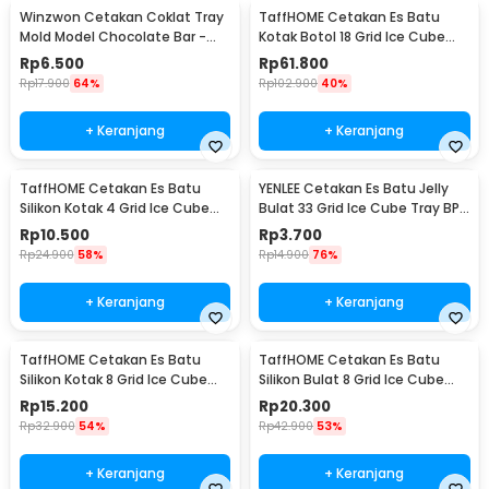
Winzwon Cetakan Coklat Tray
TaffHOME Cetakan Es Batu
Mold Model Chocolate Bar -
Kotak Botol 18 Grid Ice Cube
HP8164
Mold - TW-160
Rp
6.500
Rp
61.800
Rp
17.900
64%
Rp
102.900
40%
+ Keranjang
+ Keranjang
TaffHOME Cetakan Es Batu
YENLEE Cetakan Es Batu Jelly
Silikon Kotak 4 Grid Ice Cube
Bulat 33 Grid Ice Cube Tray BPA
Tray - SSGP4
Free - L33
Rp
10.500
Rp
3.700
Rp
24.900
58%
Rp
14.900
76%
+ Keranjang
+ Keranjang
TaffHOME Cetakan Es Batu
TaffHOME Cetakan Es Batu
Silikon Kotak 8 Grid Ice Cube
Silikon Bulat 8 Grid Ice Cube
Tray - DB88
Mold - DB89
Rp
15.200
Rp
20.300
Rp
32.900
54%
Rp
42.900
53%
+ Keranjang
+ Keranjang