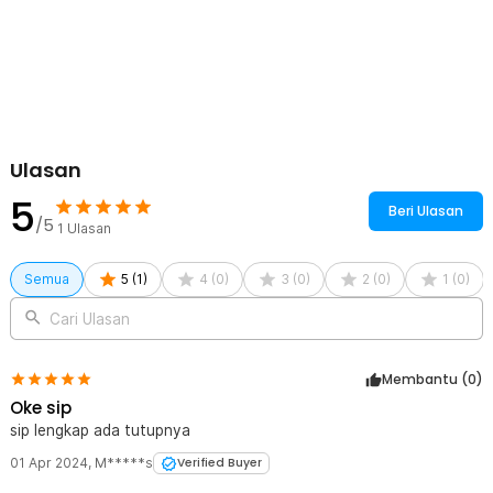
mudah dibersihkan sehingga sangat cocok untuk penggunaan
jangka panjang. Bahan silikon cetakan ini juga dibuat khusus dengan
material food grade sehingga aman dari zat kimia berbahaya.
Kelengkapan Produk
Rincian yang Anda dapatkan untuk pembelian produk ini:
1 x TaffHOME Cetakan Es Batu Silikon Heksagonal 37 Grid Ice
Ulasan
Cube Tray - DU655
1 x Tutup Cetakan
5
Beri Ulasan
/5
1
Ulasan
Semua
5
(
1
)
4
(
0
)
3
(
0
)
2
(
0
)
1
(
0
)
Cari Ulasan
Membantu (
0
)
Oke sip
sip lengkap ada tutupnya
01 Apr 2024
,
M*****s
Verified Buyer