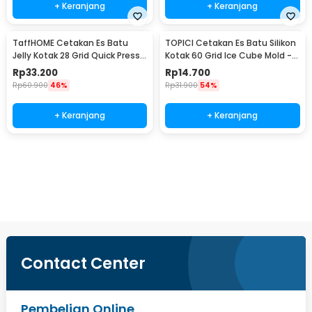
+ Keranjang
+ Keranjang
TaffHOME Cetakan Es Batu
TOPICI Cetakan Es Batu Silikon
Jelly Kotak 28 Grid Quick Press
Kotak 60 Grid Ice Cube Mold -
with Shovel - F28
TP-60
Rp
33.200
Rp
14.700
Rp
60.900
46%
Rp
31.900
54%
+ Keranjang
+ Keranjang
Beli Sekarang
Contact Center
Pembelian Online