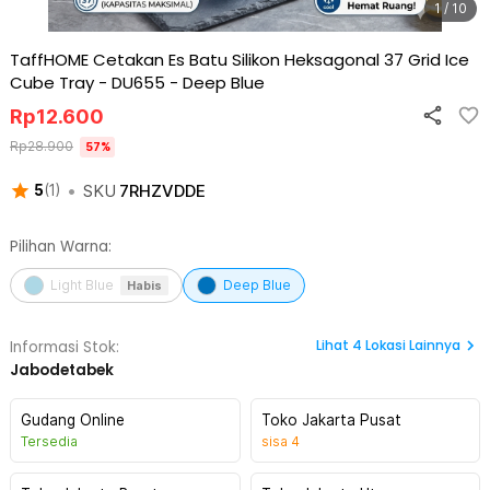
1 / 10
TaffHOME Cetakan Es Batu Silikon Heksagonal 37 Grid Ice
Cube Tray - DU655
-
Deep Blue
Rp
12.600
Rp
28.900
57
%
•
SKU
7RHZVDDE
5
(
1
)
Pilihan Warna:
Light Blue
Deep Blue
Habis
Lihat
4
Lokasi Lainnya
Informasi Stok:
Jabodetabek
Gudang Online
Toko Jakarta Pusat
Tersedia
sisa
4