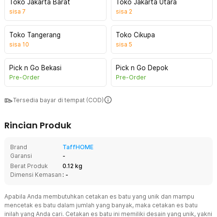
Toko Jakarta Barat
Toko Jakarta Utara
sisa
7
sisa
2
Toko Tangerang
Toko Cikupa
sisa
10
sisa
5
Pick n Go Bekasi
Pick n Go Depok
Pre-Order
Pre-Order
Tersedia bayar di tempat (COD)
Rincian Produk
Brand
TaffHOME
Garansi
-
Berat Produk
0.12 kg
Dimensi Kemasan
: -
Apabila Anda membutuhkan cetakan es batu yang unik dan mampu
mencetak es batu dalam jumlah yang banyak, maka cetakan es batu
inilah yang Anda cari. Cetakan es batu ini memiliki desain yang unik, yakni