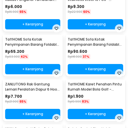
Tempel - S1843
M127105
Rp
6.000
Rp
9.300
Rp
16.900
65%
Rp
22.900
60%
+ Keranjang
+ Keranjang
TaffHOME Sofa Kotak
TaffHOME Sofa Kotak
Penyimpanan Barang Foldable
Penyimpanan Barang Foldable
Storage Box 30x30x30cm - L170
Storage Box 48x30x30cm - L170
Rp
55.200
Rp
90.600
Rp
93.900
42%
Rp
141.900
37%
+ Keranjang
+ Keranjang
ZANLUTONG Rak Gantung
TaffHOME Karet Penahan Pintu
Lemari Peralatan Dapur 6 Hook
Rumah Model Bola Golf -
Besi - 2137
HDS209
Rp
7.700
Rp
1.900
Rp
21.900
65%
Rp
10.900
83%
+ Keranjang
+ Keranjang