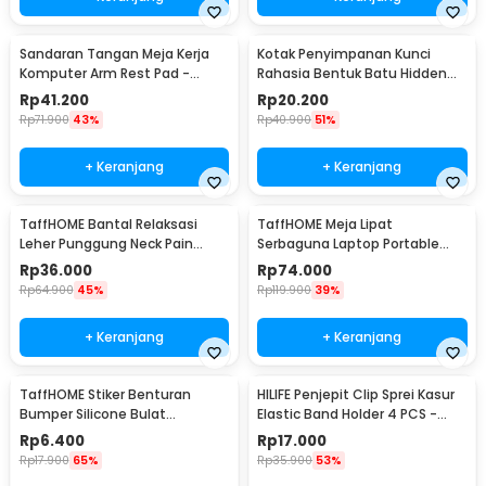
Sandaran Tangan Meja Kerja
Kotak Penyimpanan Kunci
Komputer Arm Rest Pad -
Rahasia Bentuk Batu Hidden
91526
Key Box - B0521
Rp
41.200
Rp
20.200
Rp
71.900
43%
Rp
40.900
51%
+ Keranjang
+ Keranjang
TaffHOME Bantal Relaksasi
TaffHOME Meja Lipat
Leher Punggung Neck Pain
Serbaguna Laptop Portable
Relief - HBF001
Desk Minimalist Design - BO60
Rp
36.000
Rp
74.000
Rp
64.900
45%
Rp
119.900
39%
+ Keranjang
+ Keranjang
TaffHOME Stiker Benturan
HILIFE Penjepit Clip Sprei Kasur
Bumper Silicone Bulat
Elastic Band Holder 4 PCS -
Hemispherical 100 PCS - FZL10
200TC
Rp
6.400
Rp
17.000
Rp
17.900
65%
Rp
35.900
53%