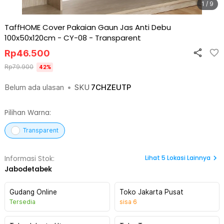
1 / 9
TaffHOME Cover Pakaian Gaun Jas Anti Debu
100x50x120cm - CY-08
-
Transparent
Rp
46.500
Rp
79.900
42
%
Belum ada ulasan
•
SKU
7CHZEUTP
Pilihan Warna:
Transparent
Lihat
5
Lokasi Lainnya
Informasi Stok:
Jabodetabek
Gudang Online
Toko Jakarta Pusat
Tersedia
sisa
6