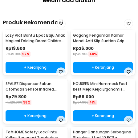
Belum ada ulasan
Produk Rekomendasi
Lazy Alat Bantu Lipat Baju Anak
Gagang Pengaman Kamar
Magical Folding Board Children
Mandi Anti Slip Suction Grip
Cloth - 002
Handle Safety - SG-188
Rp
19.500
Rp
26.000
Rp
39.900
52%
Rp
49.900
48%
+ Keranjang
+ Keranjang
SPALIFE Dispenser Sabun
HOUSEEN Mini Hammock Foot
Otomatis Sensor Infrared
Rest Meja Kerja Ergonomis
Stainless Steel 250ml - AD-03
Sandaran Kaki
Rp
79.800
Rp
56.000
Rp
126.900
38%
Rp
94.900
41%
+ Keranjang
+ Keranjang
TaffHOME Safety Lock Pintu
Hanger Gantungan Serbaguna
Kulkas Pengunci Tambahan
Stainless Steel 10 PCS -