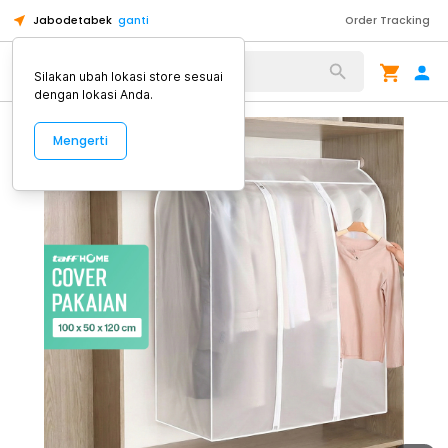
Jabodetabek
ganti
Order Tracking
Alat Kopi
Silakan ubah lokasi store sesuai
dengan lokasi Anda.
Mengerti