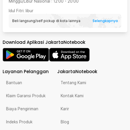
Minggu/Libur Nasional
:
12:00
-
20:00
Idul Fitri
: libur
Selengkapnya
Beli langsung/self pickup di kota lainnya
Download Aplikasi JakartaNotebook
Layanan Pelanggan
JakartaNotebook
Bantuan
Tentang Kami
Klaim Garansi Produk
Kontak Kami
Biaya Pengiriman
Karir
Indeks Produk
Blog