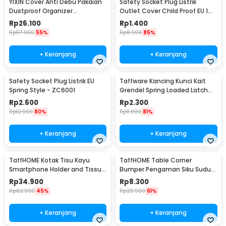
YIXIN Cover Anti Debu Pakaian
Safety Socket Plug Listrik
Dustproof Organizer
Outlet Cover Child Proof EU 1
60x30x110cm - PEVA
PCS
Rp
26.100
Rp
1.400
Rp
57.900
55%
Rp
8.900
85%
+ Keranjang
+ Keranjang
Safety Socket Plug Listrik EU
Taffware Kancing Kunci Kait
Spring Style - ZC6001
Grendel Spring Loaded Latch
Catch Hasp - KAK-J107
Rp
2.600
Rp
2.300
Rp
12.900
80%
Rp
11.900
81%
+ Keranjang
+ Keranjang
TaffHOME Kotak Tisu Kayu
TaffHOME Table Corner
Smartphone Holder and Tissue
Bumper Pengaman Siku Sudut
Box - ZJ05
Meja Silicone 10 PCS - FY21
Rp
34.900
Rp
8.300
Rp
62.900
45%
Rp
20.900
61%
+ Keranjang
+ Keranjang