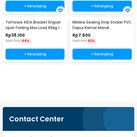
+ Keranjang
+ Keranjang
Taffware XIDA Bracket Engsel
Mildew Sealing Strip Sticker PVC
Lipat Folding Max Load 65kg 14
Dapur Kamar Mandi
Inch 2 PCS - JM007
3.7cmx3.2M
Rp
38.100
Rp
7.600
Rp
67.900
44%
Rp
19.900
62%
+ Keranjang
+ Keranjang
Beli Sekarang
Contact Center