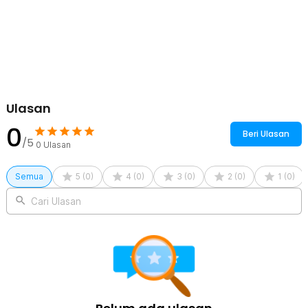
kembali.
Kelengkapan Produk
Rincian yang Anda dapatkan untuk pembelian produk ini:
1 x TaffHOME Cover Pakaian Gaun Jas Anti Debu 100x50x120cm
- CY-08
Ulasan
0
Beri Ulasan
/5
0
Ulasan
Semua
5
(
0
)
4
(
0
)
3
(
0
)
2
(
0
)
1
(
0
)
Cari Ulasan