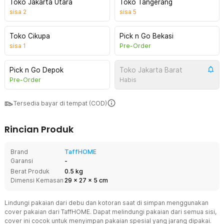
Toko Jakarta Utara
Toko Tangerang
sisa
2
sisa
5
Toko Cikupa
Pick n Go Bekasi
sisa
1
Pre-Order
Pick n Go Depok
Toko Jakarta Barat
Pre-Order
Habis
Tersedia bayar di tempat (COD)
Rincian Produk
Brand
TaffHOME
Garansi
-
Berat Produk
0.5 kg
Dimensi Kemasan
29
x
27
x
5
cm
Lindungi pakaian dari debu dan kotoran saat di simpan menggunakan
cover pakaian dari TaffHOME. Dapat melindungi pakaian dari semua sisi,
cover ini cocok untuk menyimpan pakaian spesial yang jarang dipakai.