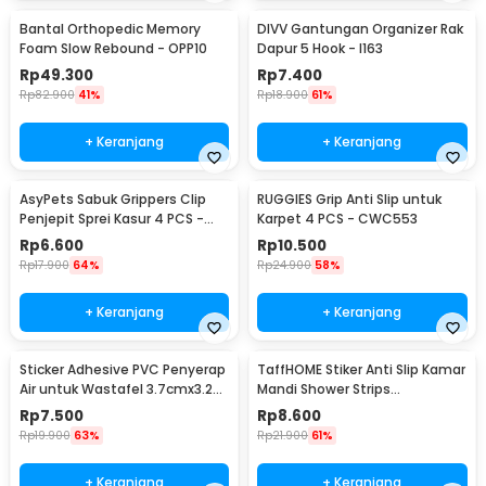
Bantal Orthopedic Memory
DIVV Gantungan Organizer Rak
Foam Slow Rebound - OPP10
Dapur 5 Hook - I163
Rp
49.300
Rp
7.400
Rp
82.900
41%
Rp
18.900
61%
+ Keranjang
+ Keranjang
AsyPets Sabuk Grippers Clip
RUGGIES Grip Anti Slip untuk
Penjepit Sprei Kasur 4 PCS -
Karpet 4 PCS - CWC553
PJP4
Rp
6.600
Rp
10.500
Rp
17.900
64%
Rp
24.900
58%
+ Keranjang
+ Keranjang
Sticker Adhesive PVC Penyerap
TaffHOME Stiker Anti Slip Kamar
Air untuk Wastafel 3.7cmx3.2M
Mandi Shower Strips
- CN1222
20x380mm 6 PCS - TT-19
Rp
7.500
Rp
8.600
Rp
19.900
63%
Rp
21.900
61%
+ Keranjang
+ Keranjang