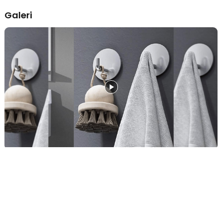
keluarga, maupun tempat-tempat lainnya. Dengan gantungan ini,
maka peralatan dapat diletakkan dengan rapi sehingga mudah
Galeri
ditemukan saat membutuhkannya.
Barang Tidak Mudah Jatuh
Jika diperhatikan, gantungan dinding ini memiliki bilah penahan
dengan bentuk menyerupai huruf J. Ujung bilah yang mengarah ke
atas ini dapat menahan barang yang digantungkan agar tidak
terjatuh karena licin atau terkena hembusan angin.
Bahan Kuat Berkualitas
Terbuat dari material stainless steel berkualitas yang kuat serta
mampu menahan bobot berbagai barang. Jadi Anda tidak perlu
khawatir gantungan akan patah saat digunakan. Selain itu, bahan ini
juga tahan karat sehingga awet untuk penggunaan jangka panjang.
Lepas, Tempel, dan Gunakan
Dilengkapi dengan stiker perekat yang kuat sehingga dapat
dengan mudah dipasang pada dinding rumah. Agar perekat dapat
berfungsi optimal, pastikan permukaan dinding dalam keadaan
bersih sebelum gantungan ditempel.
Kelengkapan Produk
Rincian yang Anda dapatkan untuk pembelian produk ini:
1 x TaffHOME Gantungan Dinding Adhesive Hook Hanger