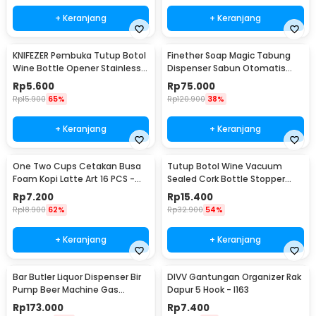
+ Keranjang
+ Keranjang
KNIFEZER Pembuka Tutup Botol
Finether Soap Magic Tabung
Wine Bottle Opener Stainless
Dispenser Sabun Otomatis
Steel - WS01
400ml - AD-03
Rp
5.600
Rp
75.000
Rp
15.900
65%
Rp
120.900
38%
+ Keranjang
+ Keranjang
One Two Cups Cetakan Busa
Tutup Botol Wine Vacuum
Foam Kopi Latte Art 16 PCS -
Sealed Cork Bottle Stopper
JJYE01
Stainless Steel - G94529
Rp
7.200
Rp
15.400
Rp
18.900
62%
Rp
32.900
54%
+ Keranjang
+ Keranjang
Bar Butler Liquor Dispenser Bir
DIVV Gantungan Organizer Rak
Pump Beer Machine Gas
Dapur 5 Hook - I163
Station 900ml - P-36
Rp
173.000
Rp
7.400