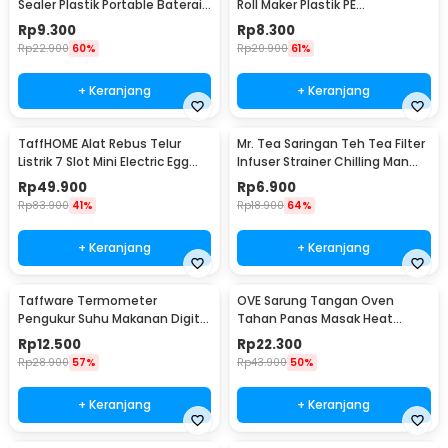
Sealer Plastik Portable Baterai
Roll Maker Plastik PE
AA - LX2000A
22x20.5x0.1cm - E1119
Rp
9.300
Rp
8.300
Rp
22.900
60%
Rp
20.900
61%
+ Keranjang
+ Keranjang
TaffHOME Alat Rebus Telur
Mr. Tea Saringan Teh Tea Filter
Listrik 7 Slot Mini Electric Egg
Infuser Strainer Chilling Man
Cooker 350W - YS-203
Silicon - MR03
Rp
49.900
Rp
6.900
Rp
83.900
41%
Rp
18.900
64%
+ Keranjang
+ Keranjang
Taffware Termometer
OVE Sarung Tangan Oven
Pengukur Suhu Makanan Digital
Tahan Panas Masak Heat
Daging Kopi Susu - TP101
Resistant Gloves - 540F
Rp
12.500
Rp
22.300
Rp
28.900
57%
Rp
43.900
50%
+ Keranjang
+ Keranjang