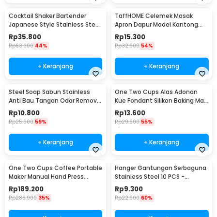
Cocktail Shaker Bartender
TaffHOME Celemek Masak
Japanese Style Stainless Steel
Apron Dapur Model Kantong
200ml
Pola Spatula - JJ41
Rp
35.800
Rp
15.300
Rp
63.900
44%
Rp
32.900
54%
+ Keranjang
+ Keranjang
Steel Soap Sabun Stainless
One Two Cups Alas Adonan
Anti Bau Tangan Odor Remove
Kue Fondant Silikon Baking Mat
- HW071
Anti Slip - JJ3873
Rp
10.800
Rp
13.600
Rp
25.900
59%
Rp
29.900
55%
+ Keranjang
+ Keranjang
One Two Cups Coffee Portable
Hanger Gantungan Serbaguna
Maker Manual Hand Press
Stainless Steel 10 PCS -
Espresso 300ml - T35066
M127105
Rp
189.200
Rp
9.300
Rp
286.900
35%
Rp
22.900
60%