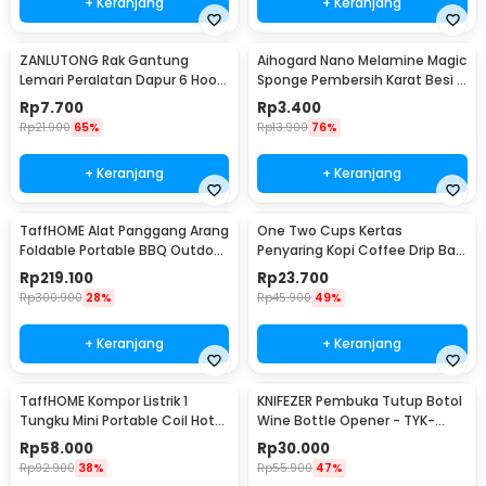
+ Keranjang
+ Keranjang
ZANLUTONG Rak Gantung
Aihogard Nano Melamine Magic
Lemari Peralatan Dapur 6 Hook
Sponge Pembersih Karat Besi -
Besi - 2137
CW62
Rp
7.700
Rp
3.400
Rp
21.900
65%
Rp
13.900
76%
+ Keranjang
+ Keranjang
TaffHOME Alat Panggang Arang
One Two Cups Kertas
Foldable Portable BBQ Outdoor
Penyaring Kopi Coffee Drip Bag
Grill Stove - HWSK77
Paper Filter 50PCS - T111
Rp
219.100
Rp
23.700
Rp
300.900
28%
Rp
45.900
49%
+ Keranjang
+ Keranjang
TaffHOME Kompor Listrik 1
KNIFEZER Pembuka Tutup Botol
Tungku Mini Portable Coil Hot
Wine Bottle Opener - TYK-
Plate 500W - C1-1000-03
074B
Rp
58.000
Rp
30.000
Rp
92.900
38%
Rp
55.900
47%