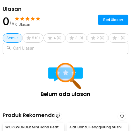
Stainless Steel - MT07
Ulasan
0
Beri Ulasan
/5
0
Ulasan
Semua
5
(
0
)
4
(
0
)
3
(
0
)
2
(
0
)
1
(
0
)
Cari Ulasan
Belum ada ulasan
Produk Rekomendasi
WORKWONDER Mini Hand Heat
Alat Bantu Penggulung Sushi