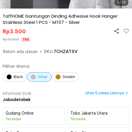
1 / 10
TaffHOME Gantungan Dinding Adhesive Hook Hanger
Stainless Steel 1 PCS - MT07
-
Silver
Rp
3.500
Rp
15.900
78
%
Belum ada ulasan
•
SKU
7CHZATSV
Pilihan Warna:
Black
Silver
Golden
Lihat
5
Lokasi Lainnya
Informasi Stok:
Jabodetabek
Gudang Online
Toko Jakarta Utara
Tersedia
Tersedia