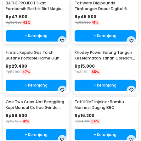
BATHE PROJECT Sikat
Taffware Digipounds
Pembersih Elektrik 5in1 Magic
Timbangan Dapur Digital 6
Brush Rechargeable - WQ8110
Satuan 1kg 0.1g - i2000
Rp
47.600
Rp
49.800
Rp
80.900
42%
Rp
83.900
41%
+ Keranjang
+ Keranjang
Firetric Kepala Gas Torch
Rhodey Power Sarung Tangan
Butane Portable Flame Gun
Keselamatan Tahan Goresan
Adjustable - 807
Pisau - EN388
Rp
29.400
Rp
15.000
Rp
54.900
47%
Rp
32.900
55%
+ Keranjang
+ Keranjang
One Two Cups Alat Penggiling
TaffHOME Injektor Bumbu
Kopi Manual Coffee Grinder
Marinasi Daging BBQ
Portable - WFCG9800
Seasoning Injector - HC117
Rp
59.600
Rp
16.200
Rp
99.900
41%
Rp
34.900
54%
+ Keranjang
+ Keranjang