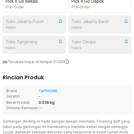
Pick n Go Bekasi
Pick n Go Depok
Pre-Order
Pre-Order
Toko Jakarta Pusat
Toko Jakarta Barat
Habis
Habis
Toko Tangerang
Toko Cikupa
Habis
Habis
Tersedia bayar di tempat (COD)
Rincian Produk
Brand
TaffHOME
Garansi
-
Berat Produk
0.036 kg
Dimensi Kemasan
: -
Gantungan dinding ini hadir dengan desain minimalis. Finishing doff yang
halus pada gantungan ini membuatnya memiliki kesan elegan sehingga
cocok dijadikan sebagai dekorasi yang fungsional di sudut rumah Anda.