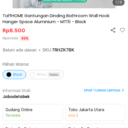
1 / 6
TaffHOME Gantungan Dinding Bathroom Wall Hook
Hanger Space Aluminium - MT15
-
Black
Rp
8.500
Rp
21.900
62
%
Belum ada ulasan
•
SKU
7RHZK7BK
Pilihan Warna:
Black
White
Habis
Lihat
1
Lokasi Lainnya
Informasi Stok:
Jabodetabek
Gudang Online
Toko Jakarta Utara
Tersedia
sisa
2