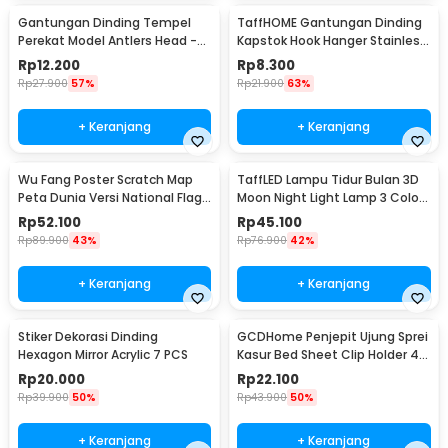
Gantungan Dinding Tempel
TaffHOME Gantungan Dinding
Perekat Model Antlers Head -
Kapstok Hook Hanger Stainless
MU03
Steel 201 - MT11
Rp
12.200
Rp
8.300
Rp
27.900
57%
Rp
21.900
63%
+ Keranjang
+ Keranjang
Wu Fang Poster Scratch Map
TaffLED Lampu Tidur Bulan 3D
Peta Dunia Versi National Flag
Moon Night Light Lamp 3 Color
- ZJP-M018
8cm 1W 5V - LD002701
Rp
52.100
Rp
45.100
Rp
89.900
43%
Rp
76.900
42%
+ Keranjang
+ Keranjang
Stiker Dekorasi Dinding
GCDHome Penjepit Ujung Sprei
Hexagon Mirror Acrylic 7 PCS
Kasur Bed Sheet Clip Holder 4
PCS - FS-1809
Rp
20.000
Rp
22.100
Rp
39.900
50%
Rp
43.900
50%
+ Keranjang
+ Keranjang