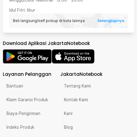
Minggu/Libur Nasional
:
12:00
-
20:00
Idul Fitri
: libur
Selengkapnya
Beli langsung/self pickup di kota lainnya
Download Aplikasi JakartaNotebook
Layanan Pelanggan
JakartaNotebook
Bantuan
Tentang Kami
Klaim Garansi Produk
Kontak Kami
Biaya Pengiriman
Karir
Indeks Produk
Blog