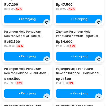
Steel 6 PCS - ST40
Physics - NR31TX
Rp
7.200
Rp
47.500
Rp
18.900
62%
Rp
80.900
42%
+ Keranjang
+ Keranjang
Pajangan Meja Pendulum
Zhenwei Pajangan Meja
Newton Model Oil Tanker
Pendulum Newton Perpetual
Perpetual Debate - B101
Model Ferris Wheel - ZPW
Rp
53.300
Rp
64.000
Rp
90.900
42%
Rp
105.900
40%
+ Keranjang
+ Keranjang
Pajangan Meja Pendulum
Pajangan Meja Pendulum
Newton Balance 5 Bola Model
Newton Balance 5 Bola Model
Arched M - ZY02
Arched S - ZY02
Rp
42.800
Rp
21.800
Rp
67.900
37%
Rp
43.900
51%
+ Keranjang
+ Keranjang
Pajangan Meja Pendulum
Pajangan Meja Pendulum