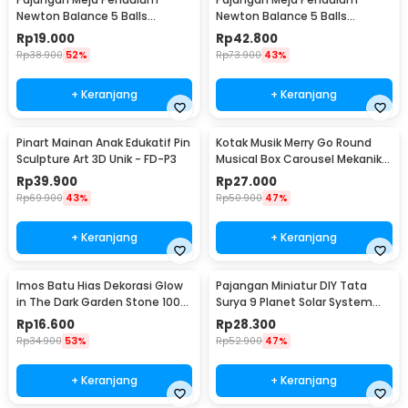
Newton Balance 5 Balls
Newton Balance 5 Balls
Stainless Steel Model T S -
Stainless Steel Model T L -
Rp
19.000
Rp
42.800
LX013
LX013
Rp
38.900
52%
Rp
73.900
43%
+ Keranjang
+ Keranjang
Pinart Mainan Anak Edukatif Pin
Kotak Musik Merry Go Round
Sculpture Art 3D Unik - FD-P3
Musical Box Carousel Mekanikal
- HD-Y02
Rp
39.900
Rp
27.000
Rp
69.900
43%
Rp
50.900
47%
+ Keranjang
+ Keranjang
Imos Batu Hias Dekorasi Glow
Pajangan Miniatur DIY Tata
in The Dark Garden Stone 100
Surya 9 Planet Solar System
PCS - HC0043
Planetary - 2135
Rp
16.600
Rp
28.300
Rp
34.900
53%
Rp
52.900
47%
+ Keranjang
+ Keranjang