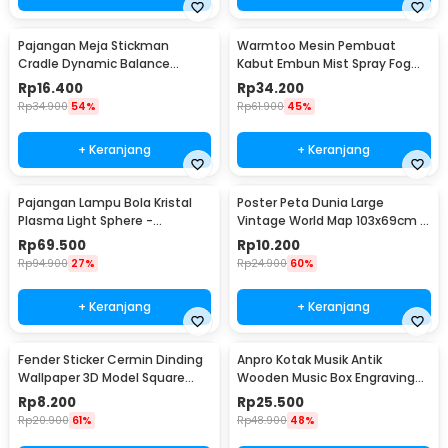
Pajangan Meja Stickman
Warmtoo Mesin Pembuat
Cradle Dynamic Balance
Kabut Embun Mist Spray Fog
Instrument Ball Pendulum
Maker 12 LED 24V - WT01
Rp
16.400
Rp
34.200
Rp
34.900
54%
Rp
61.900
45%
+ Keranjang
+ Keranjang
Pajangan Lampu Bola Kristal
Poster Peta Dunia Large
Plasma Light Sphere -
Vintage World Map 103x69cm -
ZC211700
N401
Rp
69.500
Rp
10.200
Rp
94.900
27%
Rp
24.900
60%
+ Keranjang
+ Keranjang
Fender Sticker Cermin Dinding
Anpro Kotak Musik Antik
Wallpaper 3D Model Square
Wooden Music Box Engraving
Mirror 9 PCS - Q353
Harry Potter - ADQ0194
Rp
8.200
Rp
25.500
Rp
20.900
61%
Rp
48.900
48%