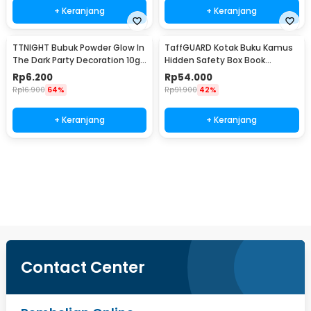
+ Keranjang
+ Keranjang
TTNIGHT Bubuk Powder Glow In
TaffGUARD Kotak Buku Kamus
The Dark Party Decoration 10g
Hidden Safety Box Book
- T01
Password Lock Size S - KB-10P
Rp
6.200
Rp
54.000
Rp
16.900
64%
Rp
91.900
42%
+ Keranjang
+ Keranjang
Beli Sekarang
Contact Center