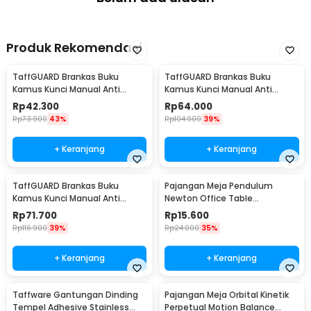
Produk Rekomendasi
TaffGUARD Brankas Buku
TaffGUARD Brankas Buku
Kamus Kunci Manual Anti
Kamus Kunci Manual Anti
Maling Hidden Safe Box Kecil -
Maling Hidden Safe Box Sedang
Rp
42.300
Rp
64.000
KB-10L
- KB-10L
Rp
73.900
43%
Rp
104.900
39%
+ Keranjang
+ Keranjang
TaffGUARD Brankas Buku
Pajangan Meja Pendulum
Kamus Kunci Manual Anti
Newton Office Table
Maling Hidden Safe Box Besar -
Decoration 5 Ball S - H50S
Rp
71.700
Rp
15.600
KB-10L
Rp
116.900
39%
Rp
24.000
35%
+ Keranjang
+ Keranjang
Taffware Gantungan Dinding
Pajangan Meja Orbital Kinetik
Tempel Adhesive Stainless
Perpetual Motion Balance