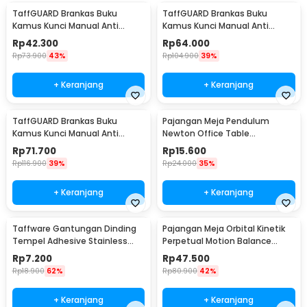
TaffGUARD Brankas Buku
TaffGUARD Brankas Buku
Kamus Kunci Manual Anti
Kamus Kunci Manual Anti
Maling Hidden Safe Box Kecil -
Maling Hidden Safe Box Sedang
Rp
42.300
Rp
64.000
KB-10L
- KB-10L
Rp
73.900
43%
Rp
104.900
39%
+ Keranjang
+ Keranjang
TaffGUARD Brankas Buku
Pajangan Meja Pendulum
Kamus Kunci Manual Anti
Newton Office Table
Maling Hidden Safe Box Besar -
Decoration 5 Ball S - H50S
Rp
71.700
Rp
15.600
KB-10L
Rp
116.900
39%
Rp
24.000
35%
+ Keranjang
+ Keranjang
Taffware Gantungan Dinding
Pajangan Meja Orbital Kinetik
Tempel Adhesive Stainless
Perpetual Motion Balance
Steel 6 PCS - ST40
Physics - NR31TX
Rp
7.200
Rp
47.500
Rp
18.900
62%
Rp
80.900
42%
+ Keranjang
+ Keranjang