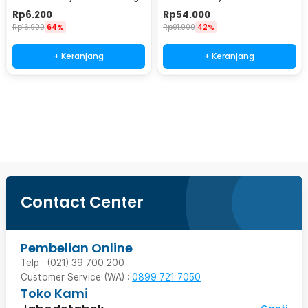
- T01
Password Lock Size S - KB-10P
Rp
6.200
Rp
54.000
Rp
16.900
64%
Rp
91.900
42%
+ Keranjang
+ Keranjang
Beli Sekarang
Contact Center
Pembelian Online
Telp : (021) 39 700 200
Customer Service (WA) :
0899 721 7050
Toko Kami