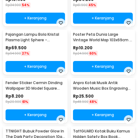
Rp
34.900
54%
Rp
61.900
45%
+ Keranjang
+ Keranjang
Pajangan Lampu Bola Kristal
Poster Peta Dunia Large
Plasma Light Sphere -
Vintage World Map 103x69cm -
ZC211700
N401
Rp
69.500
Rp
10.200
Rp
94.900
27%
Rp
24.900
60%
+ Keranjang
+ Keranjang
Fender Sticker Cermin Dinding
Anpro Kotak Musik Antik
Wallpaper 3D Model Square
Wooden Music Box Engraving
Mirror 9 PCS - Q353
Harry Potter - ADQ0194
Rp
8.200
Rp
25.500
Rp
20.900
61%
Rp
48.900
48%
+ Keranjang
+ Keranjang
TTNIGHT Bubuk Powder Glow In
TaffGUARD Kotak Buku Kamus
The Dark Party Decoration 10g
Hidden Safety Box Book