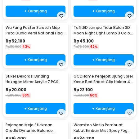
+ Keranjang
+ Keranjang
Wu Fang Poster Scratch Map
TaffLED Lampu Tidur Bulan 3D
Peta Dunia Versi National Flag
Moon Night Light Lamp 3 Color
- ZJP-M018
8cm 1W 5V - LD002701
Rp
52.100
Rp
45.100
Rp
89.900
43%
Rp
76.900
42%
+ Keranjang
+ Keranjang
Stiker Dekorasi Dinding
GCDHome Penjepit Ujung Sprei
Hexagon Mirror Acrylic 7 PCS
Kasur Bed Sheet Clip Holder 4
PCS - FS-1809
Rp
20.000
Rp
22.100
Rp
39.900
50%
Rp
43.900
50%
+ Keranjang
+ Keranjang
Pajangan Meja Stickman
Warmtoo Mesin Pembuat
Cradle Dynamic Balance
Kabut Embun Mist Spray Fog
Instrument Ball Pendulum
Maker 12 LED 24V - WT01
Rp
16.400
Rp
34.200