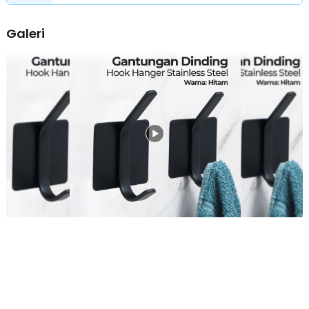
Mudah Dipasang
Galeri
Pemasangan gantungan ini sangat mudah, cukup tempelkan
perekat pada bagian permukaan datar di tempat yang dibutuhkan.
Anda tak lagi membutuhkan peralatan khusus dan merusak dinding
rumah.
Kelengkapan Produk
Rincian yang Anda dapatkan untuk pembelian produk ini:
1 x TaffHOME Gantungan Dinding Hook Hanger Stainless Steel -
MT25
1 x Perekat Adhesive (Sudah Terpasang)