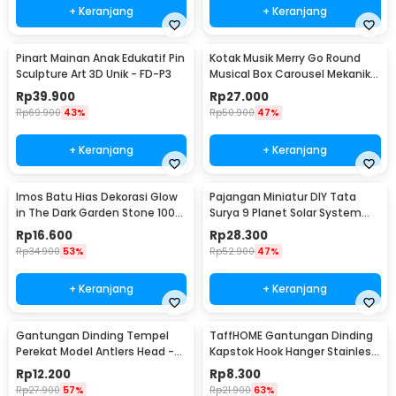
+ Keranjang
+ Keranjang
Pinart Mainan Anak Edukatif Pin
Kotak Musik Merry Go Round
Sculpture Art 3D Unik - FD-P3
Musical Box Carousel Mekanikal
- HD-Y02
Rp
39.900
Rp
27.000
Rp
69.900
43%
Rp
50.900
47%
+ Keranjang
+ Keranjang
Imos Batu Hias Dekorasi Glow
Pajangan Miniatur DIY Tata
in The Dark Garden Stone 100
Surya 9 Planet Solar System
PCS - HC0043
Planetary - 2135
Rp
16.600
Rp
28.300
Rp
34.900
53%
Rp
52.900
47%
+ Keranjang
+ Keranjang
Gantungan Dinding Tempel
TaffHOME Gantungan Dinding
Perekat Model Antlers Head -
Kapstok Hook Hanger Stainless
MU03
Steel 201 - MT11
Rp
12.200
Rp
8.300
Rp
27.900
57%
Rp
21.900
63%