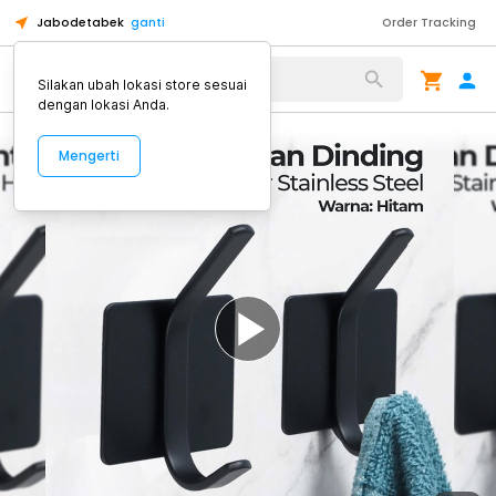
Jabodetabek
ganti
Order Tracking
Alat Kopi
Silakan ubah lokasi store sesuai
dengan lokasi Anda.
Mengerti