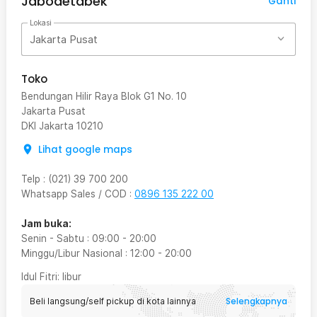
Jabodetabek
Ganti
Lokasi
Jakarta Pusat
Toko
Bendungan Hilir Raya Blok G1 No. 10
Jakarta Pusat
DKI Jakarta
10210
Lihat google maps
Telp
:
(021) 39 700 200
Whatsapp Sales / COD
:
0896 135 222 00
Jam buka:
Senin - Sabtu
:
09:00
-
20:00
Minggu/Libur Nasional
:
12:00
-
20:00
Idul Fitri
: libur
Selengkapnya
Beli langsung/self pickup di kota lainnya