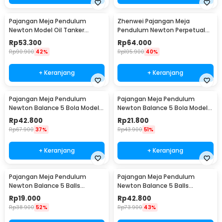
Pajangan Meja Pendulum
Zhenwei Pajangan Meja
Newton Model Oil Tanker
Pendulum Newton Perpetual
Perpetual Debate - B101
Model Ferris Wheel - ZPW
Rp
53.300
Rp
64.000
Rp
90.900
42%
Rp
105.900
40%
+ Keranjang
+ Keranjang
Pajangan Meja Pendulum
Pajangan Meja Pendulum
Newton Balance 5 Bola Model
Newton Balance 5 Bola Model
Arched M - ZY02
Arched S - ZY02
Rp
42.800
Rp
21.800
Rp
67.900
37%
Rp
43.900
51%
+ Keranjang
+ Keranjang
Pajangan Meja Pendulum
Pajangan Meja Pendulum
Newton Balance 5 Balls
Newton Balance 5 Balls
Stainless Steel Model T S -
Stainless Steel Model T L -
Rp
19.000
Rp
42.800
LX013
LX013
Rp
38.900
52%
Rp
73.900
43%