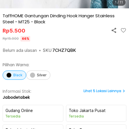
1 / 11
TaffHOME Gantungan Dinding Hook Hanger Stainless
Steel - MT25
-
Black
Rp
5.500
Rp
15.900
66
%
Belum ada ulasan
•
SKU
7CHZ7QBK
Pilihan Warna:
Black
Silver
Lihat
5
Lokasi Lainnya
Informasi Stok:
Jabodetabek
Gudang Online
Toko Jakarta Pusat
Tersedia
Tersedia