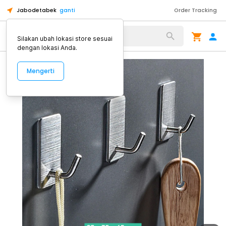
Jabodetabek
ganti
Order Tracking
Alat Kopi
Silakan ubah lokasi store sesuai
dengan lokasi Anda.
Mengerti