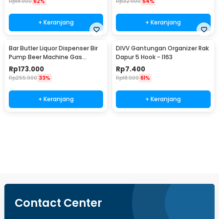
Rp
18.900
62%
Rp
32.900
54%
+ Keranjang
+ Keranjang
Bar Butler Liquor Dispenser Bir
DIVV Gantungan Organizer Rak
Pump Beer Machine Gas
Dapur 5 Hook - I163
Station 900ml - P-36
Rp
173.000
Rp
7.400
Rp
255.900
33%
Rp
18.900
61%
+ Keranjang
+ Keranjang
Beli Sekarang
Contact Center