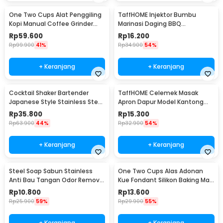
One Two Cups Alat Penggiling
TaffHOME Injektor Bumbu
Kopi Manual Coffee Grinder
Marinasi Daging BBQ
Portable - WFCG9800
Seasoning Injector - HC117
Rp
59.600
Rp
16.200
Rp
99.900
41%
Rp
34.900
54%
+ Keranjang
+ Keranjang
Cocktail Shaker Bartender
TaffHOME Celemek Masak
Japanese Style Stainless Steel
Apron Dapur Model Kantong
200ml
Pola Spatula - JJ41
Rp
35.800
Rp
15.300
Rp
63.900
44%
Rp
32.900
54%
+ Keranjang
+ Keranjang
Steel Soap Sabun Stainless
One Two Cups Alas Adonan
Anti Bau Tangan Odor Remove
Kue Fondant Silikon Baking Mat
- HW071
Anti Slip - JJ3873
Rp
10.800
Rp
13.600
Rp
25.900
59%
Rp
29.900
55%
+ Keranjang
+ Keranjang