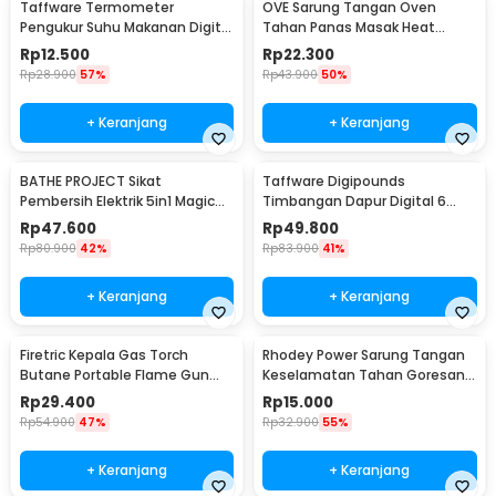
Taffware Termometer
OVE Sarung Tangan Oven
Pengukur Suhu Makanan Digital
Tahan Panas Masak Heat
Daging Kopi Susu - TP101
Resistant Gloves - 540F
Rp
12.500
Rp
22.300
Rp
28.900
57%
Rp
43.900
50%
+ Keranjang
+ Keranjang
BATHE PROJECT Sikat
Taffware Digipounds
Pembersih Elektrik 5in1 Magic
Timbangan Dapur Digital 6
Brush Rechargeable - WQ8110
Satuan 1kg 0.1g - i2000
Rp
47.600
Rp
49.800
Rp
80.900
42%
Rp
83.900
41%
+ Keranjang
+ Keranjang
Firetric Kepala Gas Torch
Rhodey Power Sarung Tangan
Butane Portable Flame Gun
Keselamatan Tahan Goresan
Adjustable - 807
Pisau - EN388
Rp
29.400
Rp
15.000
Rp
54.900
47%
Rp
32.900
55%
+ Keranjang
+ Keranjang