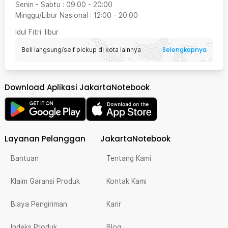
Senin - Sabtu
:
09:00
-
20:00
Minggu/Libur Nasional
:
12:00
-
20:00
Idul Fitri
: libur
Selengkapnya
Beli langsung/self pickup di kota lainnya
Download Aplikasi JakartaNotebook
Layanan Pelanggan
JakartaNotebook
Bantuan
Tentang Kami
Klaim Garansi Produk
Kontak Kami
Biaya Pengiriman
Karir
Indeks Produk
Blog