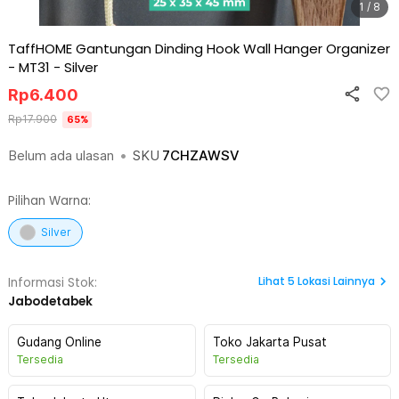
1 / 8
TaffHOME Gantungan Dinding Hook Wall Hanger Organizer
- MT31
-
Silver
Rp
6.400
Rp
17.900
65
%
Belum ada ulasan
•
SKU
7CHZAWSV
Pilihan Warna:
Silver
Lihat
5
Lokasi Lainnya
Informasi Stok:
Jabodetabek
Gudang Online
Toko Jakarta Pusat
Tersedia
Tersedia