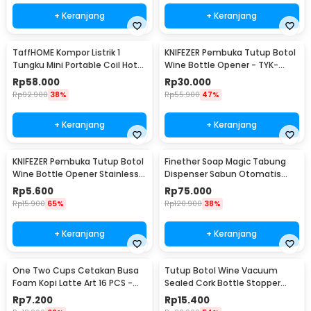
+ Keranjang
+ Keranjang
TaffHOME Kompor Listrik 1
KNIFEZER Pembuka Tutup Botol
Tungku Mini Portable Coil Hot
Wine Bottle Opener - TYK-
Plate 500W - C1-1000-03
074B
Rp
58.000
Rp
30.000
Rp
92.900
38%
Rp
55.900
47%
+ Keranjang
+ Keranjang
KNIFEZER Pembuka Tutup Botol
Finether Soap Magic Tabung
Wine Bottle Opener Stainless
Dispenser Sabun Otomatis
Steel - WS01
400ml - AD-03
Rp
5.600
Rp
75.000
Rp
15.900
65%
Rp
120.900
38%
+ Keranjang
+ Keranjang
One Two Cups Cetakan Busa
Tutup Botol Wine Vacuum
Foam Kopi Latte Art 16 PCS -
Sealed Cork Bottle Stopper
JJYE01
Stainless Steel - G94529
Rp
7.200
Rp
15.400