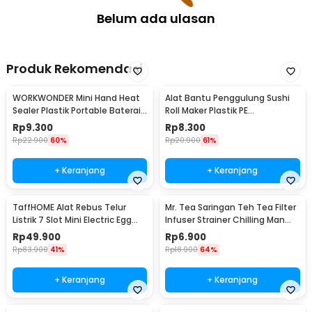
Belum ada ulasan
Produk Rekomendasi
WORKWONDER Mini Hand Heat
Alat Bantu Penggulung Sushi
Sealer Plastik Portable Baterai
Roll Maker Plastik PE
AA - LX2000A
22x20.5x0.1cm - E1119
Rp
9.300
Rp
8.300
Rp
22.900
60%
Rp
20.900
61%
+ Keranjang
+ Keranjang
TaffHOME Alat Rebus Telur
Mr. Tea Saringan Teh Tea Filter
Listrik 7 Slot Mini Electric Egg
Infuser Strainer Chilling Man
Cooker 350W - YS-203
Silicon - MR03
Rp
49.900
Rp
6.900
Rp
83.900
41%
Rp
18.900
64%
+ Keranjang
+ Keranjang