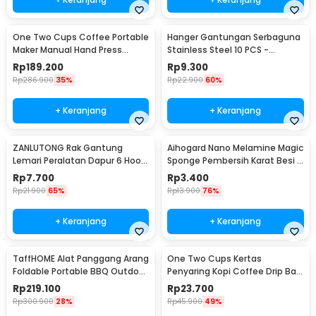
One Two Cups Coffee Portable
Hanger Gantungan Serbaguna
Maker Manual Hand Press
Stainless Steel 10 PCS -
Espresso 300ml - T35066
M127105
Rp
189.200
Rp
9.300
Rp
286.900
35%
Rp
22.900
60%
+ Keranjang
+ Keranjang
ZANLUTONG Rak Gantung
Aihogard Nano Melamine Magic
Lemari Peralatan Dapur 6 Hook
Sponge Pembersih Karat Besi -
Besi - 2137
CW62
Rp
7.700
Rp
3.400
Rp
21.900
65%
Rp
13.900
76%
+ Keranjang
+ Keranjang
TaffHOME Alat Panggang Arang
One Two Cups Kertas
Foldable Portable BBQ Outdoor
Penyaring Kopi Coffee Drip Bag
Grill Stove - HWSK77
Paper Filter 50PCS - T111
Rp
219.100
Rp
23.700
Rp
300.900
28%
Rp
45.900
49%