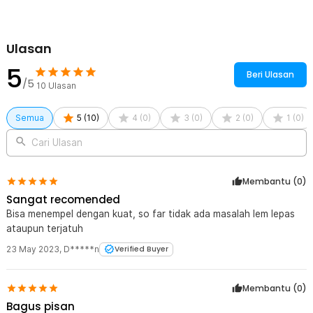
Ulasan
5
Beri Ulasan
/5
10
Ulasan
Semua
5
(
10
)
4
(
0
)
3
(
0
)
2
(
0
)
1
(
0
)
Cari Ulasan
Membantu (
0
)
Sangat recomended
Bisa menempel dengan kuat, so far tidak ada masalah lem lepas
ataupun terjatuh
23 May 2023
,
D*****n
Verified Buyer
Membantu (
0
)
Bagus pisan