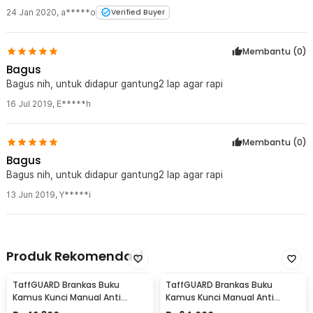
24 Jan 2020
,
a*****o
Verified Buyer
Membantu (
0
)
Bagus
Bagus nih, untuk didapur gantung2 lap agar rapi
16 Jul 2019
,
E*****h
Membantu (
0
)
Bagus
Bagus nih, untuk didapur gantung2 lap agar rapi
13 Jun 2019
,
Y*****i
Produk Rekomendasi
TaffGUARD Brankas Buku
TaffGUARD Brankas Buku
Kamus Kunci Manual Anti
Kamus Kunci Manual Anti
Maling Hidden Safe Box Kecil -
Maling Hidden Safe Box Sedang