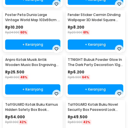
Poster Peta Dunia Large
Fender Sticker Cermin Dinding
Vintage World Map 103x69cm -
Wallpaper 3D Model Square
N401
Mirror 9 PCS - Q353
Rp
10.200
Rp
8.200
Rp
24.900
60%
Rp
20.900
61%
+ Keranjang
+ Keranjang
Anpro Kotak Musik Antik
TTNIGHT Bubuk Powder Glow In
Wooden Music Box Engraving
The Dark Party Decoration 10g
Harry Potter - ADQ0194
- T01
Rp
25.500
Rp
6.200
Rp
48.900
48%
Rp
16.900
64%
+ Keranjang
+ Keranjang
TaffGUARD Kotak Buku Kamus
TaffGUARD Kotak Buku Novel
Hidden Safety Box Book
Security Box Password Lock
Password Lock Size S - KB-10P
Size S - KB-20P
Rp
54.000
Rp
49.500
Rp
91.900
42%
Rp
83.900
42%