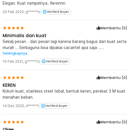
Elegan. Kuat nempelnya.. Kerennn
20 Feb 2022
,
g*****o
Verified Buyer
Membantu (
0
)
Minimalis dan kuat
Sekalj pesan .. dan pesan lagi karena barang bagus dan kuat serta
murah ... Serbaguna bisa dipakai cacantel apa saja ...
Selengkapnya
Makanyansaya pesan lagi ke jaknote JKT barat .. karena Bandung
habis .. tks jaknote ...
10 Feb 2021
,
g*****o
Verified Buyer
Membantu (
0
)
KEREN
Kokoh kuat, stainless steel tebal, bentuk keren, perekat 3 M kuat
menahan beban.
14 Dec 2020
,
A*****i
Verified Buyer
Membantu (
0
)
Okee