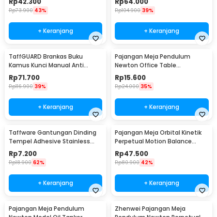
Rp
42.300
Rp
64.000
KB-10L
- KB-10L
Rp
73.900
43%
Rp
104.900
39%
+ Keranjang
+ Keranjang
TaffGUARD Brankas Buku
Pajangan Meja Pendulum
Kamus Kunci Manual Anti
Newton Office Table
Maling Hidden Safe Box Besar -
Decoration 5 Ball S - H50S
Rp
71.700
Rp
15.600
KB-10L
Rp
116.900
39%
Rp
24.000
35%
+ Keranjang
+ Keranjang
Taffware Gantungan Dinding
Pajangan Meja Orbital Kinetik
Tempel Adhesive Stainless
Perpetual Motion Balance
Steel 6 PCS - ST40
Physics - NR31TX
Rp
7.200
Rp
47.500
Rp
18.900
62%
Rp
80.900
42%
+ Keranjang
+ Keranjang
Pajangan Meja Pendulum
Zhenwei Pajangan Meja