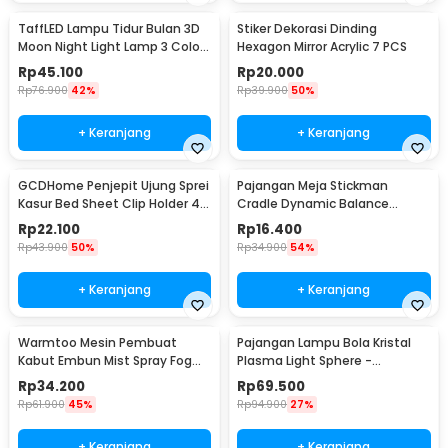
TaffLED Lampu Tidur Bulan 3D
Stiker Dekorasi Dinding
Moon Night Light Lamp 3 Color
Hexagon Mirror Acrylic 7 PCS
8cm 1W 5V - LD002701
Rp
45.100
Rp
20.000
Rp
76.900
42%
Rp
39.900
50%
+ Keranjang
+ Keranjang
GCDHome Penjepit Ujung Sprei
Pajangan Meja Stickman
Kasur Bed Sheet Clip Holder 4
Cradle Dynamic Balance
PCS - FS-1809
Instrument Ball Pendulum
Rp
22.100
Rp
16.400
Rp
43.900
50%
Rp
34.900
54%
+ Keranjang
+ Keranjang
Warmtoo Mesin Pembuat
Pajangan Lampu Bola Kristal
Kabut Embun Mist Spray Fog
Plasma Light Sphere -
Maker 12 LED 24V - WT01
ZC211700
Rp
34.200
Rp
69.500
Rp
61.900
45%
Rp
94.900
27%
+ Keranjang
+ Keranjang