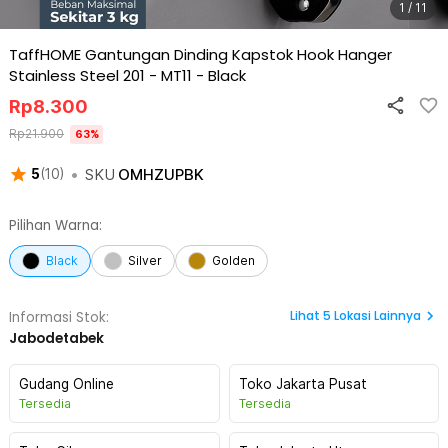
1 / 11
TaffHOME Gantungan Dinding Kapstok Hook Hanger
Stainless Steel 201 - MT11
-
Black
Rp
8.300
Rp
21.900
63
%
•
SKU
OMHZUPBK
5
(
10
)
Pilihan Warna:
Black
Silver
Golden
Lihat
5
Lokasi Lainnya
Informasi Stok:
Jabodetabek
Gudang Online
Toko Jakarta Pusat
Tersedia
Tersedia