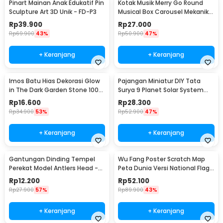
Pinart Mainan Anak Edukatif Pin
Kotak Musik Merry Go Round
Sculpture Art 3D Unik - FD-P3
Musical Box Carousel Mekanikal
- HD-Y02
Rp
39.900
Rp
27.000
Rp
69.900
43%
Rp
50.900
47%
+ Keranjang
+ Keranjang
Imos Batu Hias Dekorasi Glow
Pajangan Miniatur DIY Tata
in The Dark Garden Stone 100
Surya 9 Planet Solar System
PCS - HC0043
Planetary - 2135
Rp
16.600
Rp
28.300
Rp
34.900
53%
Rp
52.900
47%
+ Keranjang
+ Keranjang
Gantungan Dinding Tempel
Wu Fang Poster Scratch Map
Perekat Model Antlers Head -
Peta Dunia Versi National Flag
MU03
- ZJP-M018
Rp
12.200
Rp
52.100
Rp
27.900
57%
Rp
89.900
43%
+ Keranjang
+ Keranjang