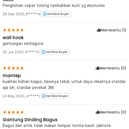
Pengitiman cepat tolong tambahkan kurir yg ekonomis
28 Sep 2020
,
R*****e
Verified Buyer
Membantu (
1
)
wall hook
gantungan serbaguna
05 Jun 2020
,
A*****n
Verified Buyer
Membantu (
0
)
mantep
kualitas bahan bagus, besinya tebal. untuk daya rekatnya standar
aja sih, standar perekat 3M.
24 May 2020
,
e*****i
Verified Buyer
Membantu (
0
)
Gantung Dinding Bagus
Bagus dan antik tidak makan tempat terima kasih Jaknote