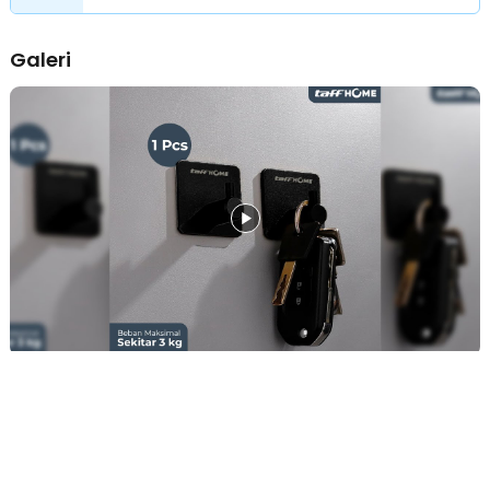
lebih rapi. Dengan gantungan ini, barang tidak akan berserakan dan
lebih mudah ditemukan saat dibutuhkan.
Galeri
Dilengkapi Bilah Penahan, Barang Tidak Mudah Jatuh
Keunikan gantungan ini terletak pada bilah penahan di
ujungnya yang mengarah ke atas untuk mencegah barang
tergelincir. Desain ini membuat barang tetap aman meskipun
terkena hembusan angin atau dalam kondisi licin.
Material Kuat dan Tahan Lama
Dibuat dari stainless steel berkualitas tinggi, gantungan ini memiliki
daya tahan luar biasa. Materialnya tidak mudah patah, tahan karat,
dan mampu menopang beban hingga 3 kg, sehingga cocok untuk
penggunaan jangka panjang.
Mudah Dipasang Tanpa Pengeboran
Gantungan ini dilengkapi dengan perekat super kuat, sehingga
dapat dipasang dengan mudah tanpa merusak dinding. Untuk
memastikan perekat bekerja optimal, pastikan permukaan dinding
bersih dari debu dan kotoran sebelum pemasangan.
Kelengkapan Produk
Rincian yang Anda dapatkan untuk pembelian produk ini:
1 x TaffHOME Gantungan Dinding Kapstok Hook Hanger Stainless
Steel 201 - MT11