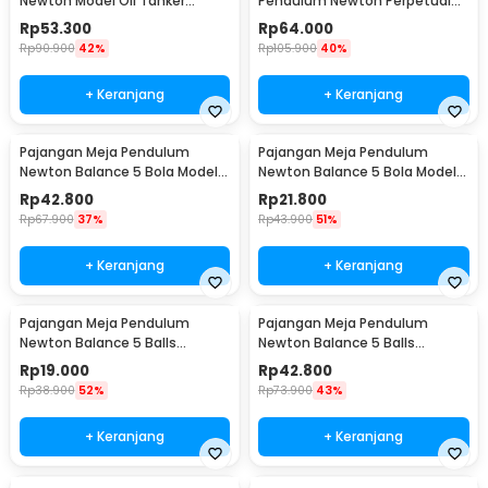
Newton Model Oil Tanker
Pendulum Newton Perpetual
Perpetual Debate - B101
Model Ferris Wheel - ZPW
Rp
53.300
Rp
64.000
Rp
90.900
42%
Rp
105.900
40%
+ Keranjang
+ Keranjang
Pajangan Meja Pendulum
Pajangan Meja Pendulum
Newton Balance 5 Bola Model
Newton Balance 5 Bola Model
Arched M - ZY02
Arched S - ZY02
Rp
42.800
Rp
21.800
Rp
67.900
37%
Rp
43.900
51%
+ Keranjang
+ Keranjang
Pajangan Meja Pendulum
Pajangan Meja Pendulum
Newton Balance 5 Balls
Newton Balance 5 Balls
Stainless Steel Model T S -
Stainless Steel Model T L -
Rp
19.000
Rp
42.800
LX013
LX013
Rp
38.900
52%
Rp
73.900
43%
+ Keranjang
+ Keranjang