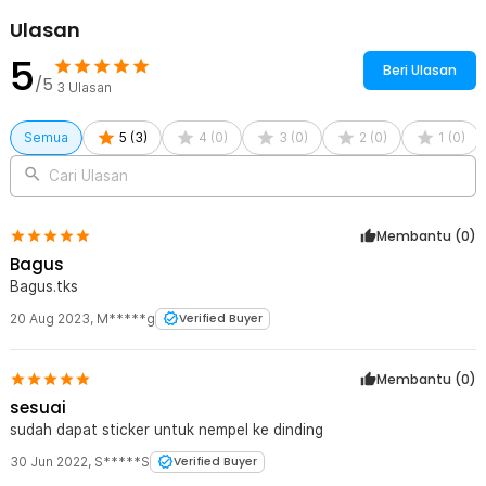
Ulasan
5
Beri Ulasan
/5
3
Ulasan
Semua
5
(
3
)
4
(
0
)
3
(
0
)
2
(
0
)
1
(
0
)
Cari Ulasan
Membantu (
0
)
Bagus
Bagus.tks
20 Aug 2023
,
M*****g
Verified Buyer
Membantu (
0
)
sesuai
sudah dapat sticker untuk nempel ke dinding
30 Jun 2022
,
S*****S
Verified Buyer