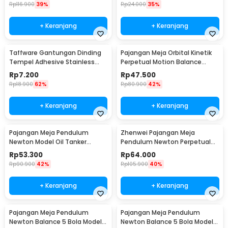
KB-10L
Rp
116.900
39%
Rp
24.000
35%
+ Keranjang
+ Keranjang
Taffware Gantungan Dinding
Pajangan Meja Orbital Kinetik
Tempel Adhesive Stainless
Perpetual Motion Balance
Steel 6 PCS - ST40
Physics - NR31TX
Rp
7.200
Rp
47.500
Rp
18.900
62%
Rp
80.900
42%
+ Keranjang
+ Keranjang
Pajangan Meja Pendulum
Zhenwei Pajangan Meja
Newton Model Oil Tanker
Pendulum Newton Perpetual
Perpetual Debate - B101
Model Ferris Wheel - ZPW
Rp
53.300
Rp
64.000
Rp
90.900
42%
Rp
105.900
40%
+ Keranjang
+ Keranjang
Pajangan Meja Pendulum
Pajangan Meja Pendulum
Newton Balance 5 Bola Model
Newton Balance 5 Bola Model