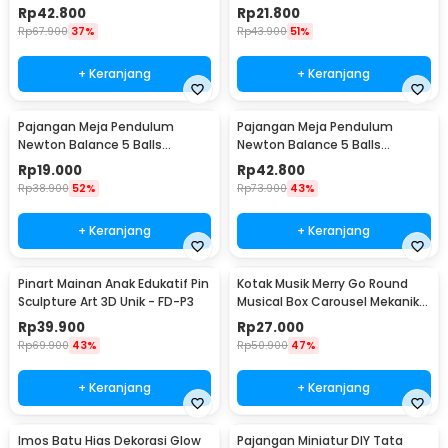
Arched M - ZY02
Arched S - ZY02
Rp
42.800
Rp
21.800
Rp
67.900
37%
Rp
43.900
51%
+ Keranjang
+ Keranjang
Pajangan Meja Pendulum
Pajangan Meja Pendulum
Newton Balance 5 Balls
Newton Balance 5 Balls
Stainless Steel Model T S -
Stainless Steel Model T L -
Rp
19.000
Rp
42.800
LX013
LX013
Rp
38.900
52%
Rp
73.900
43%
+ Keranjang
+ Keranjang
Pinart Mainan Anak Edukatif Pin
Kotak Musik Merry Go Round
Sculpture Art 3D Unik - FD-P3
Musical Box Carousel Mekanikal
- HD-Y02
Rp
39.900
Rp
27.000
Rp
69.900
43%
Rp
50.900
47%
+ Keranjang
+ Keranjang
Imos Batu Hias Dekorasi Glow
Pajangan Miniatur DIY Tata