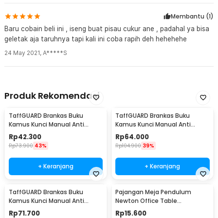
Membantu (
1
)
Baru cobain beli ini , iseng buat pisau cukur ane , padahal ya bisa
geletak aja taruhnya tapi kali ini coba rapih deh hehehehe
24 May 2021
,
A*****S
Produk Rekomendasi
TaffGUARD Brankas Buku
TaffGUARD Brankas Buku
Kamus Kunci Manual Anti
Kamus Kunci Manual Anti
Maling Hidden Safe Box Kecil -
Maling Hidden Safe Box Sedang
Rp
42.300
Rp
64.000
KB-10L
- KB-10L
Rp
73.900
43%
Rp
104.900
39%
+ Keranjang
+ Keranjang
TaffGUARD Brankas Buku
Pajangan Meja Pendulum
Kamus Kunci Manual Anti
Newton Office Table
Maling Hidden Safe Box Besar -
Decoration 5 Ball S - H50S
Rp
71.700
Rp
15.600