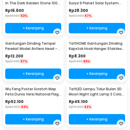
in The Dark Garden Stone 100
Surya 9 Planet Solar System
PCS - HC0043
Planetary - 2135
Rp
16.600
Rp
28.300
Rp
34.900
53%
Rp
52.900
47%
+ Keranjang
+ Keranjang
Gantungan Dinding Tempel
TaffHOME Gantungan Dinding
Perekat Model Antlers Head -
Kapstok Hook Hanger Stainless
MU03
Steel 201 - MT11
Rp
12.200
Rp
8.300
Rp
27.900
57%
Rp
21.900
63%
+ Keranjang
+ Keranjang
Wu Fang Poster Scratch Map
TaffLED Lampu Tidur Bulan 3D
Peta Dunia Versi National Flag
Moon Night Light Lamp 3 Color
- ZJP-M018
8cm 1W 5V - LD002701
Rp
52.100
Rp
45.100
Rp
89.900
43%
Rp
76.900
42%
+ Keranjang
+ Keranjang