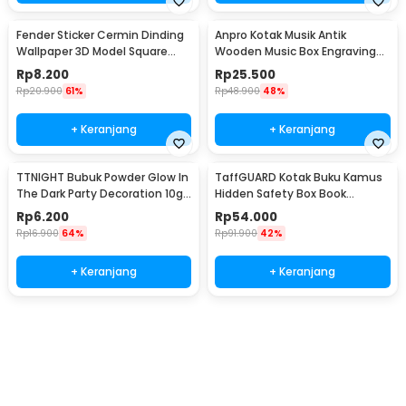
Fender Sticker Cermin Dinding
Anpro Kotak Musik Antik
Wallpaper 3D Model Square
Wooden Music Box Engraving
Mirror 9 PCS - Q353
Harry Potter - ADQ0194
Rp
8.200
Rp
25.500
Rp
20.900
61%
Rp
48.900
48%
+ Keranjang
+ Keranjang
TTNIGHT Bubuk Powder Glow In
TaffGUARD Kotak Buku Kamus
The Dark Party Decoration 10g
Hidden Safety Box Book
- T01
Password Lock Size S - KB-10P
Rp
6.200
Rp
54.000
Rp
16.900
64%
Rp
91.900
42%
+ Keranjang
+ Keranjang
Beli Sekarang