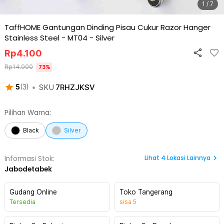
1 / 7
TaffHOME Gantungan Dinding Pisau Cukur Razor Hanger
Stainless Steel - MT04
-
Silver
Rp
4.100
Rp
14.900
73
%
•
SKU
7RHZJKSV
5
(
3
)
Pilihan Warna:
Black
Silver
Lihat
4
Lokasi Lainnya
Informasi Stok:
Jabodetabek
Gudang Online
Toko Tangerang
Tersedia
sisa
5