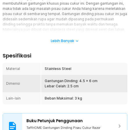
membutuhkan gantungan khusus pisau cukur ini. Dengan gantungan ini,
maka tidak ada lagi masalah pisau cukur Anda hilang karena meletakkan
pisau cukur di sembarang tempat. Gantungan dinding pisau cukur ini juga
didesain sedemikan rupa agar mudah dipasang pada permukaan
dinding sehingga praktis tanpa memakan banyak waktu dan tenaga.
Materialnya pun dibuat dari stainless steel yang dikenal awet dan tahan
lama.
Lebih Banyak
Fitur
Spesifikasi
Bahan Stainless Steel
Bahan stainless steel membuat gantungan tahan lama dan tidak
mudah patah. Bahan ini juga aman digunakan di dapur atau kamar
Material
Stainless Steel
mandi karena tidak mudah korosi ataupun berkarat.
Gantungan yang Kuat
Gantungan Dinding: 4.5 x 6 cm
Dimensi
Gantungan dinding ini dapat menahan beban hingga 3 kg sehingga
Lebar Celah: 2.5 cm
beragam jenis tipe dan merek pisau cukur yang ada di pasaran
dapat mudah terpasang pada gantungan pisau cukur ini.
Lain-lain
Beban Maksimal: 3 kg
Mudah Dipasang
Kemudahan memasang pada permukaan dinding merupakan salah
satu keunggulan utama dari gantungan pisau cukur ini. Anda tidak
Buku Petunjuk Penggunaan
perlu lagi merusak atau melubangi dinding hanya untuk memasang
gantungan ini. Dengan metode tempel, hanya perlu beberapa detik
TaffHOME Gantungan Dinding Pisau Cukur Razor