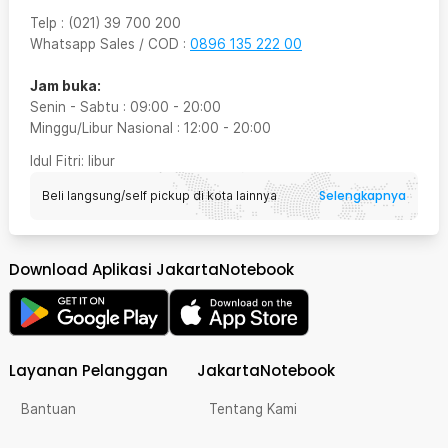
Telp
:
(021) 39 700 200
Whatsapp Sales / COD
:
0896 135 222 00
Jam buka:
Senin - Sabtu
:
09:00
-
20:00
Minggu/Libur Nasional
:
12:00
-
20:00
Idul Fitri
: libur
Selengkapnya
Beli langsung/self pickup di kota lainnya
Download Aplikasi JakartaNotebook
Layanan Pelanggan
JakartaNotebook
Bantuan
Tentang Kami