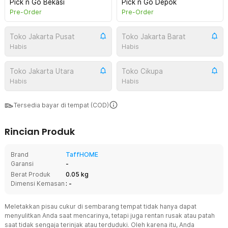
Pick n Go Bekasi
Pick n Go Depok
Pre-Order
Pre-Order
Toko Jakarta Pusat
Toko Jakarta Barat
Habis
Habis
Toko Jakarta Utara
Toko Cikupa
Habis
Habis
Tersedia bayar di tempat (COD)
Rincian Produk
Brand
TaffHOME
Garansi
-
Berat Produk
0.05 kg
Dimensi Kemasan
: -
Meletakkan pisau cukur di sembarang tempat tidak hanya dapat
menyulitkan Anda saat mencarinya, tetapi juga rentan rusak atau patah
saat tidak sengaja terinjak atau terduduki. Oleh karena itu, Anda