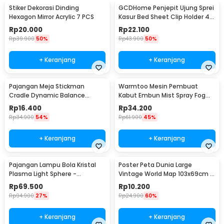
Stiker Dekorasi Dinding
GCDHome Penjepit Ujung Sprei
Hexagon Mirror Acrylic 7 PCS
Kasur Bed Sheet Clip Holder 4
PCS - FS-1809
Rp
20.000
Rp
22.100
Rp
39.900
50%
Rp
43.900
50%
+ Keranjang
+ Keranjang
Pajangan Meja Stickman
Warmtoo Mesin Pembuat
Cradle Dynamic Balance
Kabut Embun Mist Spray Fog
Instrument Ball Pendulum
Maker 12 LED 24V - WT01
Rp
16.400
Rp
34.200
Rp
34.900
54%
Rp
61.900
45%
+ Keranjang
+ Keranjang
Pajangan Lampu Bola Kristal
Poster Peta Dunia Large
Plasma Light Sphere -
Vintage World Map 103x69cm -
ZC211700
N401
Rp
69.500
Rp
10.200
Rp
94.900
27%
Rp
24.900
60%
+ Keranjang
+ Keranjang