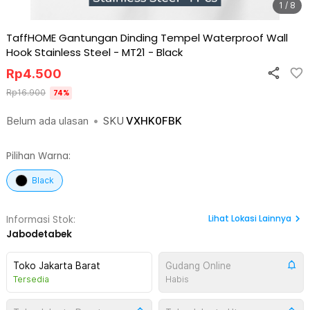
1 / 8
TaffHOME Gantungan Dinding Tempel Waterproof Wall
Hook Stainless Steel - MT21
-
Black
Rp
4.500
Rp
16.900
74
%
Belum ada ulasan
•
SKU
VXHK0FBK
Pilihan Warna:
Black
Lihat
Lokasi Lainnya
Informasi Stok:
Jabodetabek
Toko Jakarta Barat
Gudang Online
Tersedia
Habis