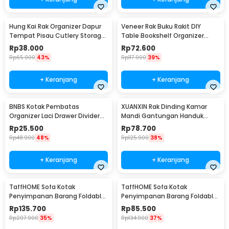
Hung Kai Rak Organizer Dapur
Veneer Rak Buku Rakit DIY
Tempat Pisau Cutlery Storage
Table Bookshelf Organizer
Box - PP23
Kayu 50x17x34.5cm - ZW404
Rp
38.000
Rp
72.600
Rp
65.900
43%
Rp
117.900
39%
+ Keranjang
+ Keranjang
BNBS Kotak Pembatas
XUANXIN Rak Dinding Kamar
Organizer Laci Drawer Divider
Mandi Gantungan Handuk
Box Plastik 8 PCS - HJ1992
Double Layer - B04-1
Rp
25.500
Rp
78.700
Rp
48.900
48%
Rp
125.900
38%
+ Keranjang
+ Keranjang
TaffHOME Sofa Kotak
TaffHOME Sofa Kotak
Penyimpanan Barang Foldable
Penyimpanan Barang Foldable
Storage Box 76x38x36.5cm -
Storage Box 38x38x36.5cm -
Rp
135.700
Rp
85.500
L1705
L1705
Rp
207.900
35%
Rp
134.900
37%