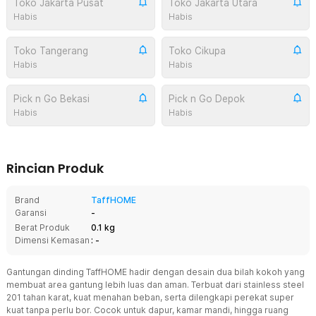
Toko Jakarta Pusat
Toko Jakarta Utara
Habis
Habis
Toko Tangerang
Toko Cikupa
Habis
Habis
Pick n Go Bekasi
Pick n Go Depok
Habis
Habis
Rincian Produk
Brand
TaffHOME
Garansi
-
Berat Produk
0.1 kg
Dimensi Kemasan
: -
Gantungan dinding TaffHOME hadir dengan desain dua bilah kokoh yang
membuat area gantung lebih luas dan aman. Terbuat dari stainless steel
201 tahan karat, kuat menahan beban, serta dilengkapi perekat super
kuat tanpa perlu bor. Cocok untuk dapur, kamar mandi, hingga ruang