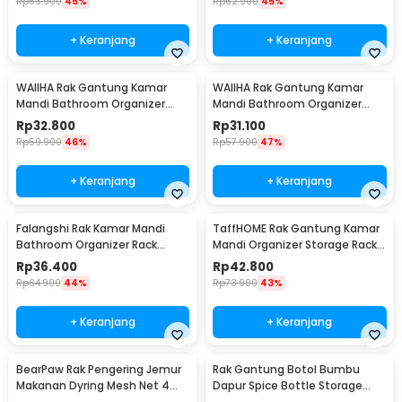
Rp
63.900
45%
Rp
62.900
45%
+ Keranjang
+ Keranjang
WAIIHA Rak Gantung Kamar
WAIIHA Rak Gantung Kamar
Mandi Bathroom Organizer
Mandi Bathroom Organizer
Rack Stainless Steel M - W21
Rack Stainless Steel S - W21
Rp
32.800
Rp
31.100
Rp
59.900
46%
Rp
57.900
47%
+ Keranjang
+ Keranjang
Falangshi Rak Kamar Mandi
TaffHOME Rak Gantung Kamar
Bathroom Organizer Rack
Mandi Organizer Storage Rack -
Shower Aluminium - WB8007
1P
Rp
36.400
Rp
42.800
Rp
64.900
44%
Rp
73.900
43%
+ Keranjang
+ Keranjang
BearPaw Rak Pengering Jemur
Rak Gantung Botol Bumbu
Makanan Dyring Mesh Net 4
Dapur Spice Bottle Storage
Layer S - G58
Rack 3 Slot - E2006