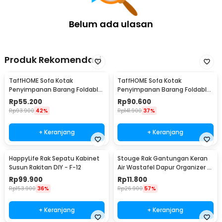
Belum ada ulasan
Produk Rekomendasi
TaffHOME Sofa Kotak
TaffHOME Sofa Kotak
Penyimpanan Barang Foldable
Penyimpanan Barang Foldable
Storage Box 30x30x30cm - L170
Storage Box 48x30x30cm - L170
Rp
55.200
Rp
90.600
Rp
93.900
42%
Rp
141.900
37%
+ Keranjang
+ Keranjang
HappyLife Rak Sepatu Kabinet
Stouge Rak Gantungan Keran
Susun Rakitan DIY - F-12
Air Wastafel Dapur Organizer -
PXM19
Rp
99.900
Rp
11.800
Rp
153.900
36%
Rp
26.900
57%
+ Keranjang
+ Keranjang