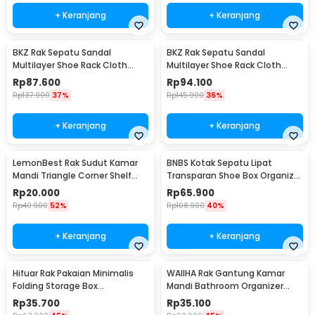
+ Keranjang
+ Keranjang
BKZ Rak Sepatu Sandal
BKZ Rak Sepatu Sandal
Multilayer Shoe Rack Cloth
Multilayer Shoe Rack Cloth
Storage 7 Layer - F10
Storage 9 Layer - F10
Rp
87.600
Rp
94.100
Rp
137.900
37%
Rp
145.900
36%
+ Keranjang
+ Keranjang
LemonBest Rak Sudut Kamar
BNBS Kotak Sepatu Lipat
Mandi Triangle Corner Shelf
Transparan Shoe Box Organizer
Stainless Steel - G49
6 PCS Size L - LF010
Rp
20.000
Rp
65.900
Rp
40.900
52%
Rp
108.900
40%
+ Keranjang
+ Keranjang
Hifuar Rak Pakaian Minimalis
WAIIHA Rak Gantung Kamar
Folding Storage Box
Mandi Bathroom Organizer
95x33x14cm - HR01
Rack Stainless Steel L - W21
Rp
35.700
Rp
35.100