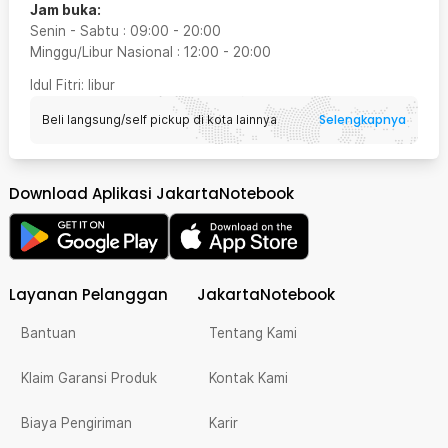
Jam buka:
Senin - Sabtu
:
09:00
-
20:00
Minggu/Libur Nasional
:
12:00
-
20:00
Idul Fitri
: libur
Selengkapnya
Beli langsung/self pickup di kota lainnya
Download Aplikasi JakartaNotebook
Layanan Pelanggan
JakartaNotebook
Bantuan
Tentang Kami
Klaim Garansi Produk
Kontak Kami
Biaya Pengiriman
Karir