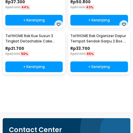
Rp
37.300
Rp
50.800
Rp
65.900
44%
Rp
87.900
43%
+ Keranjang
+ Keranjang
TaffHOME Rak Kue Susun 3
TaffHOME Rak Organizer Dapur
Tingkat Detachable Cake
Tempat Sendok Garpu 2 Box -
Stand Display - CF431
LL251
Rp
21.700
Rp
33.700
Rp
42.900
50%
Rp
60.900
45%
+ Keranjang
+ Keranjang
Beli Sekarang
Contact Center