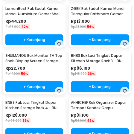
LemonBest Rak Sudut Kamar
ZGRK Rak Sudut Kamar Mandi
Mandi Aluminium Corner Shelf
Triangular Bathroom Corner
Rack 2 Layers - G48
Shelf Plastik - ST145
Rp
44.200
Rp
13.000
Rp
75.900
42%
Rp
28.900
56%
+ Keranjang
+ Keranjang
SHUIMANOU Rak Monitor TV Top
BNBS Rak Laci Tingkat Dapur
Shelf Display Screen Storage
Kitchen Storage Rack 3 - BN-
Desk Riser - G255
2713 / BN-2714
Rp
22.700
Rp
96.100
Rp
44.900
50%
Rp
148.900
36%
+ Keranjang
+ Keranjang
BNBS Rak Laci Tingkat Dapur
ANHICHEF Rak Organizer Dapur
Kitchen Storage Rack 4 - BN-
Tempat Sendok Garpu
2713 / BN-2714
Tableware Storage Box - PP23
Rp
126.000
Rp
31.100
Rp
195.900
36%
Rp
56.900
46%
+ Keranjang
+ Keranjang