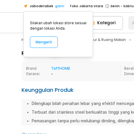
Jabodetabek
ganti
Toko Jakarta Utara
Toko Tangerang
Kategori
A
Silakan ubah lokasi store sesuai
Toko Cikupa
dengan lokasi Anda.
Pick n Go Jakarta Barat
Senin - J
Home Appliance
Perlengkapan Dapur & Ruang Makan
Mengerti
Pick n Go Bekasi
Senin - Jumat (08
Pick n Go Depok
Senin - Jumat (08
Rincian Produk
Toko Jakarta Pusat
Senin - Sabtu
Brand
TaffHOME
Berat
Toko Jakarta Barat
Senin - Sabtu
Garansi
-
Dime
Toko Jakarta Utara
Toko Tangerang
Keunggulan Produk
Toko Cikupa
Dilengkapi bilah penahan lebar yang efektif mencegah
Pick n Go Jakarta Barat
Senin - J
Terbuat dari stainless steel berkualitas tinggi yang 
Pick n Go Bekasi
Senin - Jumat (08
Pemasangan tanpa perlu melubangi dinding, dilengka
Pick n Go Depok
Senin - Jumat (08