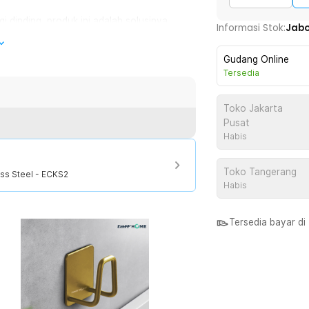
 dinding, produk ini adalah solusinya.
Informasi Stok:
Jab
butuhkan alat tambahan. Gantungan ini
i, dan berbagai barang lainnya. Dengan
Gudang Online
 dapur, kamar mandi, atau kamar ganti
Tersedia
Toko Jakarta
Pusat
Habis
peralatan rumah tangga seperti tutup
rapi. Dengan gantungan ini, barang tidak
Toko Tangerang
ss Steel - ECKS2
uhkan.
Habis
ujungnya, yang lebar mengarah ke atas
Tersedia bayar d
t barang tetap aman meskipun terkena
 ini memiliki daya tahan luar biasa.
pu menopang beban dengan baik,