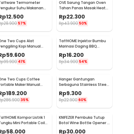
Taffware Termometer
OVE Sarung Tangan Oven
Pengukur Suhu Makanan
Tahan Panas Masak Heat
Digital Daging Kopi Susu -
Resistant Gloves - 540F
Rp
12.500
Rp
22.300
TP101
Rp
28.900
Rp
43.900
57%
50%
One Two Cups Alat
TaffHOME Injektor Bumbu
Penggiling Kopi Manual
Marinasi Daging BBQ
Coffee Grinder Portable -
Seasoning Injector - HC117
Rp
59.600
Rp
16.200
WFCG9800
Rp
99.900
Rp
34.900
41%
54%
One Two Cups Coffee
Hanger Gantungan
Portable Maker Manual
Serbaguna Stainless Steel
Hand Press Espresso 300ml
10 PCS - M127105
Rp
189.200
Rp
9.300
- T35066
Rp
286.900
Rp
22.900
35%
60%
TaffHOME Kompor Listrik 1
KNIFEZER Pembuka Tutup
Tungku Mini Portable Coil
Botol Wine Bottle Opener -
Hot Plate 500W - C1-1000-
TYK-074B
Rp
58.000
Rp
30.000
03