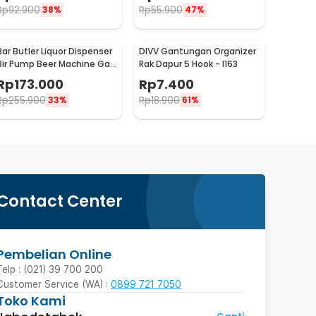
Rp
92.900
Rp
55.900
38%
47%
Bar Butler Liquor Dispenser
DIVV Gantungan Organizer
Bir Pump Beer Machine Gas
Rak Dapur 5 Hook - I163
Station 900ml - P-36
Rp
173.000
Rp
7.400
Rp
255.900
Rp
18.900
33%
61%
Contact Center
Pembelian Online
Telp : (021) 39 700 200
Customer Service (WA) :
0899 721 7050
Toko Kami