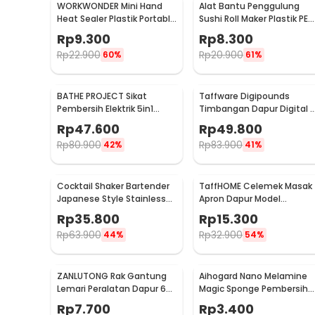
WORKWONDER Mini Hand
Alat Bantu Penggulung
Heat Sealer Plastik Portable
Sushi Roll Maker Plastik PE
Baterai AA - LX2000A
22x20.5x0.1cm - E1119
Rp
9.300
Rp
8.300
Rp
22.900
Rp
20.900
60%
61%
BATHE PROJECT Sikat
Taffware Digipounds
Pembersih Elektrik 5in1
Timbangan Dapur Digital 
Magic Brush Rechargeable
Satuan 1kg 0.1g - i2000
Rp
47.600
Rp
49.800
- WQ8110
Rp
80.900
Rp
83.900
42%
41%
Cocktail Shaker Bartender
TaffHOME Celemek Masak
Japanese Style Stainless
Apron Dapur Model
Steel 200ml
Kantong Pola Spatula -
Rp
35.800
Rp
15.300
JJ41
Rp
63.900
Rp
32.900
44%
54%
ZANLUTONG Rak Gantung
Aihogard Nano Melamine
Lemari Peralatan Dapur 6
Magic Sponge Pembersih
Hook Besi - 2137
Karat Besi - CW62
Rp
7.700
Rp
3.400