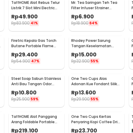
TaffHOME Alat Rebus Telur
Mr. Tea Saringan Teh Tea
Listrik 7 Slot Mini Electric
Filter Infuser Strainer
Egg Cooker 350W - YS-203
Chilling Man Silicon - MR03
Rp
49.900
Rp
6.900
Rp
83.900
Rp
18.900
41%
64%
Firetric Kepala Gas Torch
Rhodey Power Sarung
6
Butane Portable Flame
Tangan Keselamatan
Gun Adjustable - 807
Tahan Goresan Pisau -
Rp
29.400
Rp
15.000
EN388
Rp
54.900
Rp
32.900
47%
55%
Steel Soap Sabun Stainless
One Two Cups Alas
Anti Bau Tangan Odor
Adonan Kue Fondant Silikon
Remove - HW071
Baking Mat Anti Slip -
Rp
10.800
Rp
13.600
JJ3873
Rp
25.900
Rp
29.900
59%
55%
TaffHOME Alat Panggang
One Two Cups Kertas
Arang Foldable Portable
Penyaring Kopi Coffee Drip
BBQ Outdoor Grill Stove -
Bag Paper Filter 50PCS -
Rp
219.100
Rp
23.700
HWSK77
T111