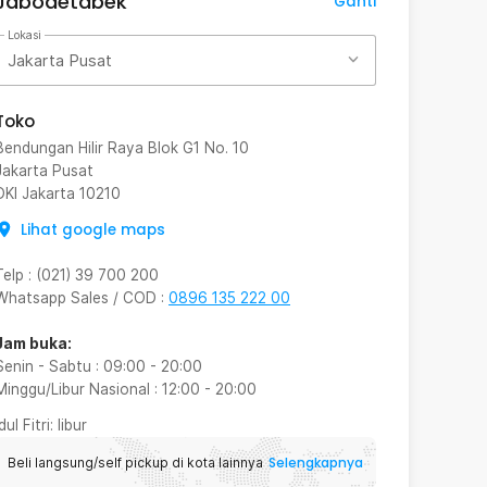
Jabodetabek
Ganti
Lokasi
Jakarta Pusat
Toko
Bendungan Hilir Raya Blok G1 No. 10
Jakarta Pusat
DKI Jakarta
10210
Lihat google maps
Telp
:
(021) 39 700 200
Whatsapp Sales / COD
:
0896 135 222 00
Jam buka:
Senin - Sabtu
:
09:00
-
20:00
Minggu/Libur Nasional
:
12:00
-
20:00
Idul Fitri
: libur
Selengkapnya
Beli langsung/self pickup di kota lainnya