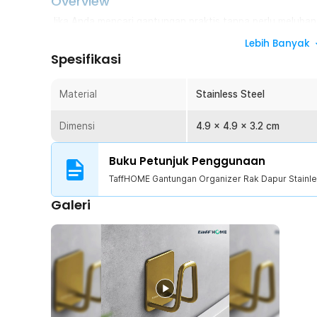
Overview
Jika Anda mencari gantungan praktis tanpa perlu melubangi
Pemasangannya sangat mudah, cukup ditempel tanpa mem
Lebih Banyak
ideal untuk menggantung perabotan, pakaian, handuk, top
Spesifikasi
konstruksi yang kokoh, gantungan ini cocok digunakan di
untuk menjaga barang tetap rapi dan mudah dijangkau.
Material
Stainless Steel
Fitur
Dimensi
4.9 x 4.9 x 3.2 cm
Gantung Berbagai Barang dengan Rapi
Gantungan ini memungkinkan Anda menyimpan berbagai 
Buku Petunjuk Penggunaan
panci, handuk, pakaian, topi, dan lainnya dengan lebih 
TaffHOME Gantungan Organizer Rak Dapur Stainle
akan berserakan dan lebih mudah ditemukan saat dibut
Galeri
Barang Tidak Mudah Jatuh
Keunikan gantungan ini terletak pada bilah penahan di 
untuk mencegah barang tergelincir. Desain ini membua
hembusan angin atau dalam kondisi licin.
Material Kuat dan Tahan Lama
Dibuat dari stainless steel berkualitas tinggi, gantungan
Materialnya tidak mudah patah, tahan karat, dan mam