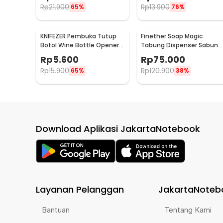
Rp
21.900
Rp
13.900
65%
76%
KNIFEZER Pembuka Tutup
Finether Soap Magic
Botol Wine Bottle Opener
Tabung Dispenser Sabun
Stainless Steel - WS01
Otomatis 400ml - AD-03
Rp
5.600
Rp
75.000
Rp
15.900
Rp
120.900
65%
38%
Download Aplikasi JakartaNotebook
Layanan Pelanggan
JakartaNoteb
Bantuan
Tentang Kami