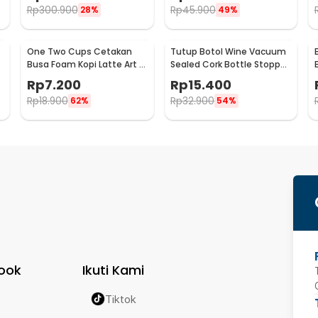
Rp
300.900
Rp
45.900
28%
49%
One Two Cups Cetakan
Tutup Botol Wine Vacuum
Busa Foam Kopi Latte Art 16
Sealed Cork Bottle Stopper
PCS - JJYE01
Stainless Steel - G94529
Rp
7.200
Rp
15.400
Rp
18.900
Rp
32.900
62%
54%
ook
Ikuti Kami
Tiktok