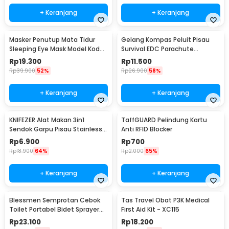
+ Keranjang
+ Keranjang
Masker Penutup Mata Tidur
Gelang Kompas Peluit Pisau
Sleeping Eye Mask Model Kodok
Survival EDC Parachute
- LC30
Bracelet - B002-6
Rp
19.300
Rp
11.500
Rp
39.900
52%
Rp
26.900
58%
+ Keranjang
+ Keranjang
KNIFEZER Alat Makan 3in1
TaffGUARD Pelindung Kartu
Sendok Garpu Pisau Stainless
Anti RFID Blocker
Travel 20cm - HG1514
Rp
6.900
Rp
700
Rp
18.900
64%
Rp
2.000
65%
+ Keranjang
+ Keranjang
Blessmen Semprotan Cebok
Tas Travel Obat P3K Medical
Toilet Portabel Bidet Sprayer
First Aid Kit - XC115
450ml - WR-450
Rp
23.100
Rp
18.200