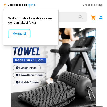
Jabodetabek
ganti
Order Tracking
Alat Kopi
Silakan ubah lokasi store sesuai
dengan lokasi Anda.
Mengerti