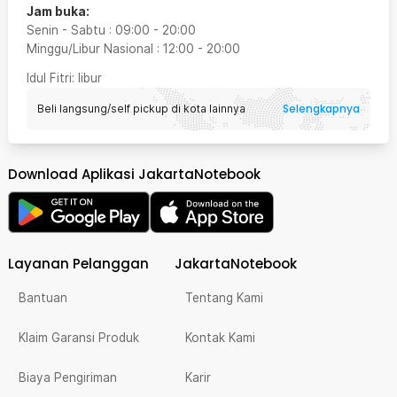
Jam buka:
Senin - Sabtu
:
09:00
-
20:00
Minggu/Libur Nasional
:
12:00
-
20:00
Idul Fitri
: libur
Selengkapnya
Beli langsung/self pickup di kota lainnya
Download Aplikasi JakartaNotebook
Layanan Pelanggan
JakartaNotebook
Bantuan
Tentang Kami
Klaim Garansi Produk
Kontak Kami
Biaya Pengiriman
Karir