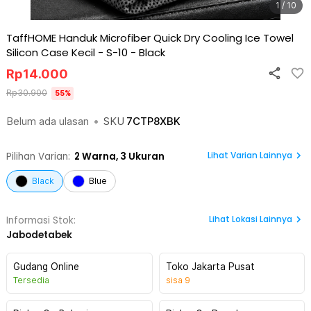
1 / 10
TaffHOME Handuk Microfiber Quick Dry Cooling Ice Towel
Silicon Case Kecil - S-10
-
Black
Rp
14.000
Rp
30.900
55
%
Belum ada ulasan
•
SKU
7CTP8XBK
Lihat Varian Lainnya
Pilihan Varian:
2
Warna,
3 Ukuran
Black
Blue
Lihat
Lokasi Lainnya
Informasi Stok:
Jabodetabek
Gudang Online
Toko Jakarta Pusat
Tersedia
sisa
9