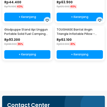
Sprayer 560ml - WS500
Telescopic Chair - NDS66
Rp
44.400
Rp
63.900
Rp
76.900
43%
Rp
105.900
40%
+ Keranjang
+ Keranjang
Glodpuppe Stand Api Unggun
TOUGHAGE Bantal Angin
Portable Solid Fuel Camping
Triangle Inflatable Pillow -
Tool - EZ203
PF3101
Rp
93.200
Rp
62.100
Rp
144.900
36%
Rp
103.900
41%
+ Keranjang
+ Keranjang
Beli Sekarang
Contact Center