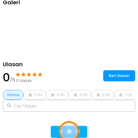
Galeri
Menawarkan 3 pilihan ukuran, yakni kecil, sedang, dan besar, Anda
dapat menyesuaikan cooling towel dengan kebutuhan. Gunakan
ukuran kecil untuk temani waktu olahraga atau ukuran besar untuk
camping dan aktivitas outdoor lainnya.
Kelengkapan Produk
Rincian yang Anda dapatkan untuk pembelian produk ini:
1 x TaffHOME Handuk Microfiber Quick Dry Cooling Ice Towel -
S-10
1 x Tempat Handuk
Ulasan
1 x Karabiner
0
Beri Ulasan
/5
0
Ulasan
Semua
5
(
0
)
4
(
0
)
3
(
0
)
2
(
0
)
1
(
0
)
Cari Ulasan