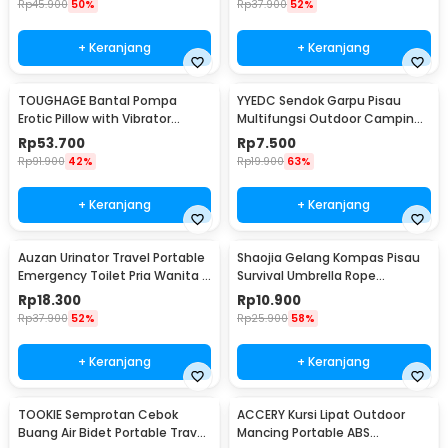
Rp
45.900
50%
Rp
37.900
52%
+ Keranjang
+ Keranjang
TOUGHAGE Bantal Pompa
YYEDC Sendok Garpu Pisau
Erotic Pillow with Vibrator
Multifungsi Outdoor Camping
Holder - PF3102
Spork EDC Tools - LX708
Rp
53.700
Rp
7.500
Rp
91.900
42%
Rp
19.900
63%
+ Keranjang
+ Keranjang
Auzan Urinator Travel Portable
Shaojia Gelang Kompas Pisau
Emergency Toilet Pria Wanita -
Survival Umbrella Rope
C1676
Bracelet - HJT41
Rp
18.300
Rp
10.900
Rp
37.900
52%
Rp
25.900
58%
+ Keranjang
+ Keranjang
TOOKIE Semprotan Cebok
ACCERY Kursi Lipat Outdoor
Buang Air Bidet Portable Travel
Mancing Portable ABS