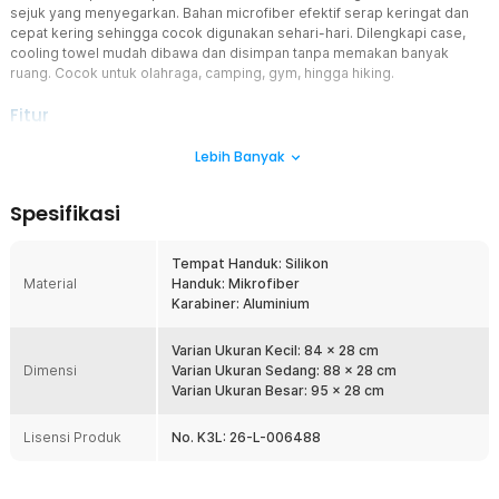
sejuk yang menyegarkan. Bahan microfiber efektif serap keringat dan
cepat kering sehingga cocok digunakan sehari-hari. Dilengkapi case,
cooling towel mudah dibawa dan disimpan tanpa memakan banyak
ruang. Cocok untuk olahraga, camping, gym, hingga hiking.
Fitur
Sensasi Sejuk Instan
Lebih Banyak
Cukup basahi, peras, lalu kibaskan handuk untuk menghadirkan
efek sejuk yang membantu memberikan rasa nyaman. Praktis
Spesifikasi
digunakan untuk menurukan suhu tubuh saat cuaca panas atau
setelah berolahraga.
Tempat Handuk: Silikon
Microfiber Quick Dry
Material
Handuk: Mikrofiber
Bahan microfiber mampu menyerap keringat dengan baik sekaligus
Karabiner: Aluminium
cepat kering setelah digunakan. Handuk tetap nyaman dipakai
berulang tanpa terasa terlalu basah sehingga cocok untuk sehari-
hari maupun perjalanan.
Varian Ukuran Kecil: 84 x 28 cm
Dimensi
Varian Ukuran Sedang: 88 x 28 cm
Siap Dibawa Kapan Saja
Varian Ukuran Besar: 95 x 28 cm
Dilengkapi wadah silikon memudahkan penyimpanan setelah
digunakan. Ukurannya ringkas sehingga mudah dimasukkan ke
Lisensi Produk
No. K3L: 26-L-006488
dalam tas olahraga, carrier, atau ransel tanpa memakan banyak
ruang.
Pilihan Ukuran Ideal