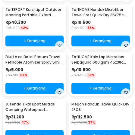
TaffSPORT Kursi Lipat Outdoor
TaffHOME Handuk Microfiber
Mancing Portable Oxford
Towel Soft Quick Dry 35x75cm
Folding Chair - ZDY01
- S-20
Rp
48.300
Rp
10.600
Rp
81.900
42%
Rp
24.900
58%
+ Keranjang
+ Keranjang
Biutte.co Botol Parfum Travel
TaffHOME Kain Lap Microfiber
Refillable Atomizer Spray 5ml -
Serbaguna 600 gsm 45x38cm 1
AB-05
PCS - H-35G
Rp
5.000
Rp
10.500
Rp
14.900
67%
Rp
24.900
58%
+ Keranjang
+ Keranjang
Jusenda Tikar Lipat Matras
Megon Handuk Travel Quick Dry
Camping Waterproof
2PCS
Aluminium Foil 147x150cm - HL-
Rp
31.200
Rp
112.500
306
Rp
57.900
47%
Rp
177.900
37%