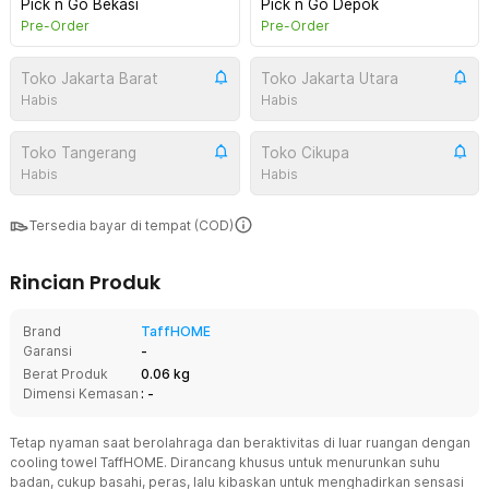
Pick n Go Bekasi
Pick n Go Depok
Pre-Order
Pre-Order
Toko Jakarta Barat
Toko Jakarta Utara
Habis
Habis
Toko Tangerang
Toko Cikupa
Habis
Habis
Tersedia bayar di tempat (COD)
Rincian Produk
Brand
TaffHOME
Garansi
-
Berat Produk
0.06 kg
Dimensi Kemasan
: -
Tetap nyaman saat berolahraga dan beraktivitas di luar ruangan dengan
cooling towel TaffHOME. Dirancang khusus untuk menurunkan suhu
badan, cukup basahi, peras, lalu kibaskan untuk menghadirkan sensasi