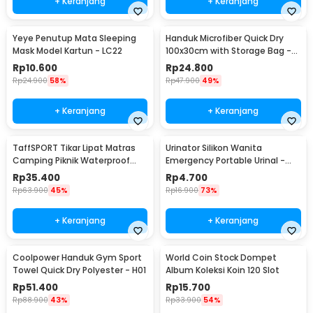
+ Keranjang
+ Keranjang
Yeye Penutup Mata Sleeping
Handuk Microfiber Quick Dry
Mask Model Kartun - LC22
100x30cm with Storage Bag -
S-30
Rp
10.600
Rp
24.800
Rp
24.900
58%
Rp
47.900
49%
+ Keranjang
+ Keranjang
TaffSPORT Tikar Lipat Matras
Urinator Silikon Wanita
Camping Piknik Waterproof
Emergency Portable Urinal -
Mat 1.4x1.52M - FS-007
XBQ
Rp
35.400
Rp
4.700
Rp
63.900
45%
Rp
16.900
73%
+ Keranjang
+ Keranjang
Coolpower Handuk Gym Sport
World Coin Stock Dompet
Towel Quick Dry Polyester - H01
Album Koleksi Koin 120 Slot
Rp
51.400
Rp
15.700
Rp
88.900
43%
Rp
33.900
54%