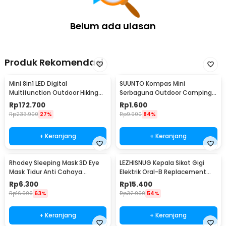
Belum ada ulasan
Produk Rekomendasi
Mini 8in1 LED Digital
SUUNTO Kompas Mini
Multifunction Outdoor Hiking
Serbaguna Outdoor Camping
Camping Compass - RV77
Hiking for Watch Strap
Rp
172.700
Rp
1.600
Rp
233.900
27%
Rp
9.900
84%
+ Keranjang
+ Keranjang
Rhodey Sleeping Mask 3D Eye
LEZHISNUG Kepala Sikat Gigi
Mask Tidur Anti Cahaya
Elektrik Oral-B Replacement
Penutup Mata Nyaman - LB03
D12 D16 4 PCS - SB-17A
Rp
6.300
Rp
15.400
Rp
16.900
63%
Rp
32.900
54%
+ Keranjang
+ Keranjang