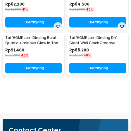
Dark 30cm MDB1
Dark 30cm MDB3
Rp
62.200
Rp
64.500
Rp
103.900
41%
Rp
106.900
40%
+ Keranjang
+ Keranjang
TaffHOME Jam Dinding Bulat
TaffHOME Jam Dinding DIY
Quartz Luminous Glow in The
Giant Wall Clock Creative
Dark 30cm MDB4
Design - S031
Rp
51.400
Rp
68.200
Rp
88.900
43%
Rp
111.900
40%
+ Keranjang
+ Keranjang
Beli Sekarang
Contact Center