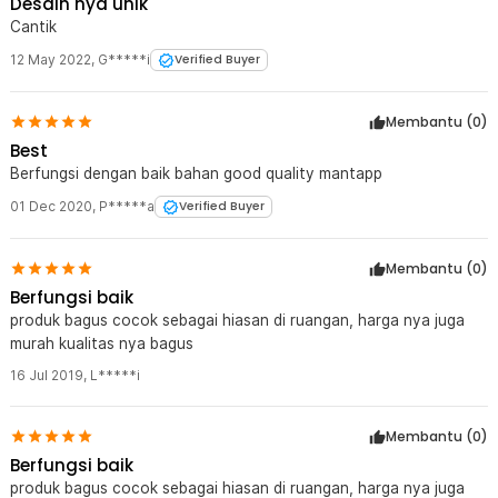
Desain nya unik
2 x Hook
Cantik
1 Set Jarum Jam Cadangan
12 May 2022
,
G*****i
Verified Buyer
Membantu (
0
)
Best
Berfungsi dengan baik bahan good quality mantapp
01 Dec 2020
,
P*****a
Verified Buyer
Membantu (
0
)
Berfungsi baik
produk bagus cocok sebagai hiasan di ruangan, harga nya juga
murah kualitas nya bagus
16 Jul 2019
,
L*****i
Membantu (
0
)
Berfungsi baik
produk bagus cocok sebagai hiasan di ruangan, harga nya juga