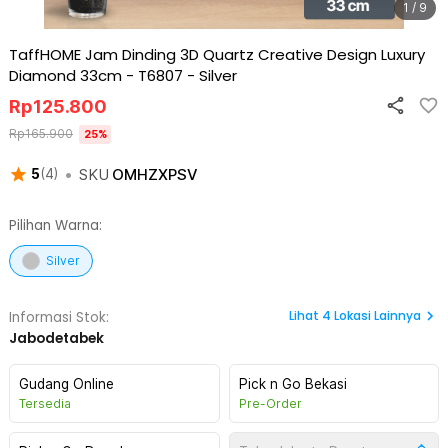
1 / 9
TaffHOME Jam Dinding 3D Quartz Creative Design Luxury
Diamond 33cm - T6807
-
Silver
Rp
125.800
Rp
165.900
25
%
•
SKU
OMHZXPSV
5
(
4
)
Pilihan Warna:
Silver
Lihat
4
Lokasi Lainnya
Informasi Stok:
Jabodetabek
Gudang Online
Pick n Go Bekasi
Tersedia
Pre-Order