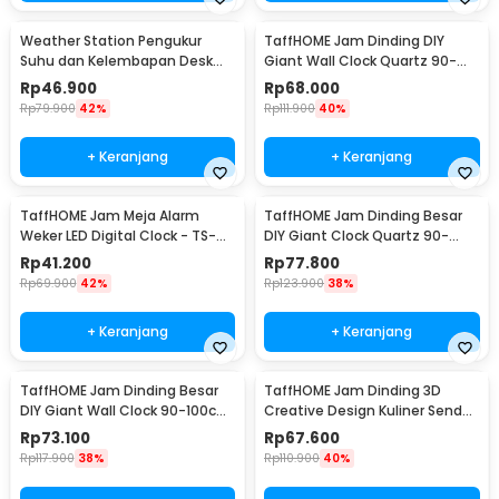
Weather Station Pengukur
TaffHOME Jam Dinding DIY
Suhu dan Kelembapan Desk
Giant Wall Clock Quartz 90-
Jam Alarm - 3210
100cm - DIY-105
Rp
46.900
Rp
68.000
Rp
79.900
42%
Rp
111.900
40%
+ Keranjang
+ Keranjang
TaffHOME Jam Meja Alarm
TaffHOME Jam Dinding Besar
Weker LED Digital Clock - TS-
DIY Giant Clock Quartz 90-
S60-W
100cm - DIY-106
Rp
41.200
Rp
77.800
Rp
69.900
42%
Rp
123.900
38%
+ Keranjang
+ Keranjang
TaffHOME Jam Dinding Besar
TaffHOME Jam Dinding 3D
DIY Giant Wall Clock 90-100cm
Creative Design Kuliner Sendok
- DIY-104
Garpu 30.5cm - T6806
Rp
73.100
Rp
67.600
Rp
117.900
38%
Rp
110.900
40%