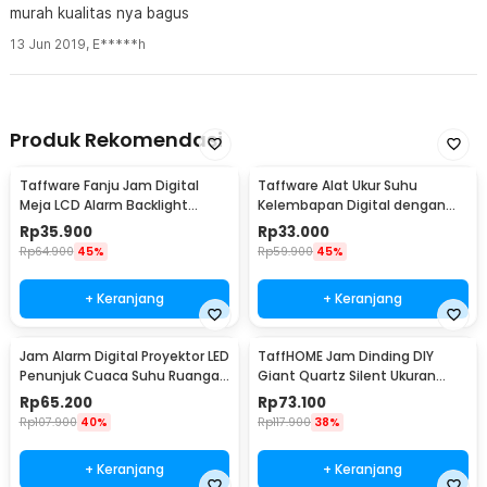
murah kualitas nya bagus
13 Jun 2019
,
E*****h
Produk Rekomendasi
Taffware Fanju Jam Digital
Taffware Alat Ukur Suhu
Meja LCD Alarm Backlight
Kelembapan Digital dengan
Sensor Suhu - JP9901
Jam Alarm Kalender - HTC-2
Rp
35.900
Rp
33.000
Rp
64.900
45%
Rp
59.900
45%
+ Keranjang
+ Keranjang
Jam Alarm Digital Proyektor LED
TaffHOME Jam Dinding DIY
Penunjuk Cuaca Suhu Ruangan
Giant Quartz Silent Ukuran
- 8190
Besar 90-100cm - DIY-101
Rp
65.200
Rp
73.100
Rp
107.900
40%
Rp
117.900
38%
+ Keranjang
+ Keranjang