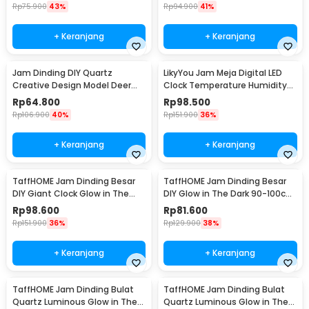
Rp
75.900
43%
Rp
94.900
41%
+ Keranjang
+ Keranjang
Jam Dinding DIY Quartz
LikyYou Jam Meja Digital LED
Creative Design Model Deer
Clock Temperature Humidity
Head 80cm - Q8073
Control - CYP-105
Rp
64.800
Rp
98.500
Rp
106.900
40%
Rp
151.900
36%
+ Keranjang
+ Keranjang
TaffHOME Jam Dinding Besar
TaffHOME Jam Dinding Besar
DIY Giant Clock Glow in The
DIY Glow in The Dark 90-100cm
Dark 90-100cm - DIY-106
- JM-03
Rp
98.600
Rp
81.600
Rp
151.900
36%
Rp
129.900
38%
+ Keranjang
+ Keranjang
TaffHOME Jam Dinding Bulat
TaffHOME Jam Dinding Bulat
Quartz Luminous Glow in The
Quartz Luminous Glow in The