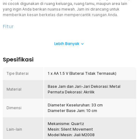
ini cocok digunakan di ruang keluarga, ruang tamu, maupun area lain
yang ingin Anda berikan nuansa mewah. Jam ini dirancang untuk
memberikan kesan berkelas dan mempercantik ruangan Anda.
Fitur
Desain 3D yang Mewah dan Estetik
Lebih Banyak
Jam dinding ini menonjolkan desain 3D yang unik, dilengkapi
dengan elemen diamond imitasi yang tersebar di sekitar bagian
pinggiran jam. Keindahan batu imitasi ini memberikan kesan kilau
Spesifikasi
yang elegan, menjadikan jam ini sebagai pusat perhatian di ruangan
mana pun. Warna silver metalik menambah nuansa modern dan
premium, sangat cocok untuk ruang tamu atau ruang keluarga yang
Tipe Baterai
1 x AA 1.5 V (Baterai Tidak Termasuk)
berkonsep mewah.
Kombinasi Metal dan Akrilik Berkualitas Tinggi
Base Jam dan Jari-Jari Dekorasi: Metal
Material
Bahan utama jam ini adalah metal dan akrilik berkualitas tinggi,
Permata Dekorasi: Akrilik
memberikan kekuatan dan daya tahan yang lama. Material ini tidak
hanya memastikan jam tetap awet, tetapi juga menjaga tampilannya
Diameter Keseluruhan: 33 cm
Dimensi
tetap berkelas dan modern. Kualitas bahan yang digunakan
Diameter Base Jam: 10 cm
membuat jam ini tahan terhadap perubahan cuaca di dalam ruangan,
memastikan penggunaannya yang awet dan berfungsi optimal
Mekanisme: Quartz
dalam jangka waktu lama.
Lain-lain
Mesin: Silent Movement
Mekanisme Quartz untuk Akurasi Waktu
Model Mesin: Jiali M2008