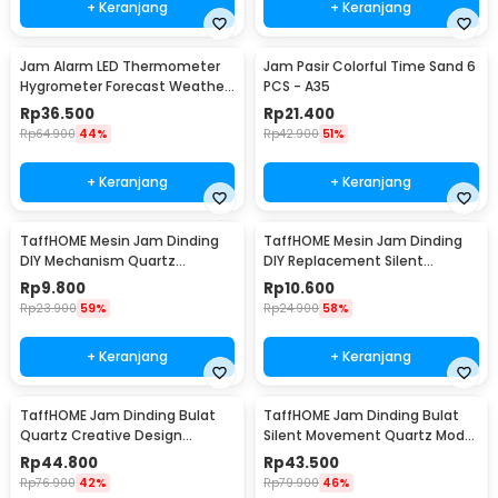
+ Keranjang
+ Keranjang
Jam Alarm LED Thermometer
Jam Pasir Colorful Time Sand 6
Hygrometer Forecast Weather
PCS - A35
Station - 2159T
Rp
36.500
Rp
21.400
Rp
64.900
44%
Rp
42.900
51%
+ Keranjang
+ Keranjang
TaffHOME Mesin Jam Dinding
TaffHOME Mesin Jam Dinding
DIY Mechanism Quartz
DIY Replacement Silent
Replacement Sparepart -
Movement Quartz - 5168-S
Rp
9.800
Rp
10.600
5168-S
Rp
23.900
59%
Rp
24.900
58%
+ Keranjang
+ Keranjang
TaffHOME Jam Dinding Bulat
TaffHOME Jam Dinding Bulat
Quartz Creative Design
Silent Movement Quartz Model
Modern 29cm - H6588
Modern 29cm - H6589
Rp
44.800
Rp
43.500
Rp
76.900
42%
Rp
79.900
46%