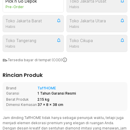
Pick n Go Depok
Toko Jakarta Pusat
Pre-Order
Habis
Toko Jakarta Barat
Toko Jakarta Utara
Habis
Habis
Toko Tangerang
Toko Cikupa
Habis
Habis
Tersedia bayar di tempat (COD)
Rincian Produk
Brand
TaffHOME
Garansi
1 Tahun Garansi Resmi
Berat Produk
2.15 kg
Dimensi Kemasan
37
x
8
x
38
cm
Jam dinding TaffHOME tidak hanya sebagai penunjuk waktu, tetapi juga
menjadi elemen dekorasi premium yang elegan di ruangan Anda.
Dengan desain kreatif dan sentuhan diamond imitasi yang menawan, jam