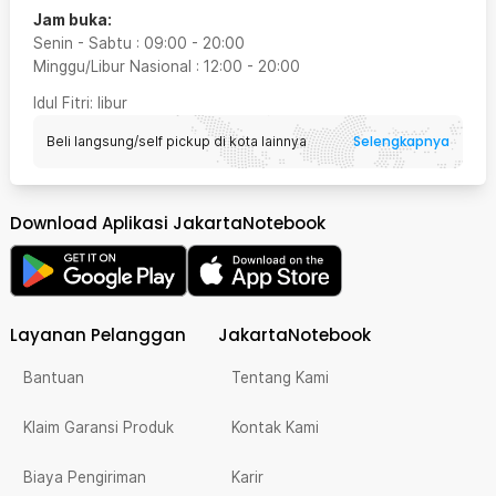
Jam buka:
Senin - Sabtu
:
09:00
-
20:00
Minggu/Libur Nasional
:
12:00
-
20:00
Idul Fitri
: libur
Selengkapnya
Beli langsung/self pickup di kota lainnya
Download Aplikasi JakartaNotebook
Layanan Pelanggan
JakartaNotebook
Bantuan
Tentang Kami
Klaim Garansi Produk
Kontak Kami
Biaya Pengiriman
Karir