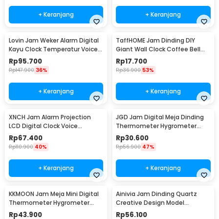
+ Keranjang
+ Keranjang
Lovin Jam Weker Alarm Digital
TaffHOME Jam Dinding DIY
Kayu Clock Temperatur Voice
Giant Wall Clock Coffee Bell
Control - TX602
40-70cm - DIY-12
Rp
95.700
Rp
17.700
Rp
147.900
36%
Rp
36.900
53%
+ Keranjang
+ Keranjang
XNCH Jam Alarm Projection
JGD Jam Digital Meja Dinding
LCD Digital Clock Voice
Thermometer Hygrometer
Thermometer - FJ3532
Sensor - ZL20
Rp
67.400
Rp
30.600
Rp
110.900
40%
Rp
56.900
47%
+ Keranjang
+ Keranjang
KKMOON Jam Meja Mini Digital
Ainivia Jam Dinding Quartz
Thermometer Hygrometer
Creative Design Model
Weather Station - CX220
Luminous 30cm - MM61WC
Rp
43.900
Rp
56.100