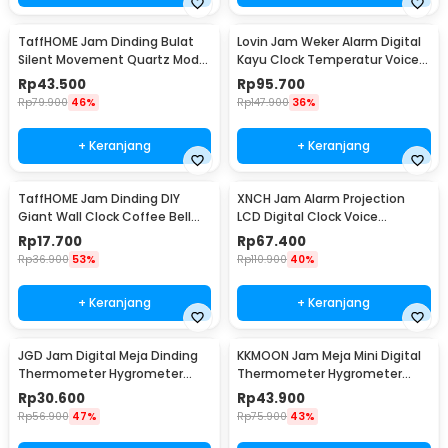
TaffHOME Jam Dinding Bulat
Lovin Jam Weker Alarm Digital
Silent Movement Quartz Model
Kayu Clock Temperatur Voice
Modern 29cm - H6589
Control - TX602
Rp
43.500
Rp
95.700
Rp
79.900
46%
Rp
147.900
36%
+ Keranjang
+ Keranjang
TaffHOME Jam Dinding DIY
XNCH Jam Alarm Projection
Giant Wall Clock Coffee Bell
LCD Digital Clock Voice
40-70cm - DIY-12
Thermometer - FJ3532
Rp
17.700
Rp
67.400
Rp
36.900
53%
Rp
110.900
40%
+ Keranjang
+ Keranjang
JGD Jam Digital Meja Dinding
KKMOON Jam Meja Mini Digital
Thermometer Hygrometer
Thermometer Hygrometer
Sensor - ZL20
Weather Station - CX220
Rp
30.600
Rp
43.900
Rp
56.900
47%
Rp
75.900
43%