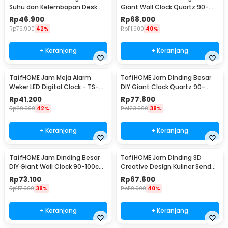
Suhu dan Kelembapan Desk
Giant Wall Clock Quartz 90-
Jam Alarm - 3210
100cm - DIY-105
Rp
46.900
Rp
68.000
Rp
79.900
42%
Rp
111.900
40%
+ Keranjang
+ Keranjang
TaffHOME Jam Meja Alarm
TaffHOME Jam Dinding Besar
Weker LED Digital Clock - TS-
DIY Giant Clock Quartz 90-
S60-W
100cm - DIY-106
Rp
41.200
Rp
77.800
Rp
69.900
42%
Rp
123.900
38%
+ Keranjang
+ Keranjang
TaffHOME Jam Dinding Besar
TaffHOME Jam Dinding 3D
DIY Giant Wall Clock 90-100cm
Creative Design Kuliner Sendok
- DIY-104
Garpu 30.5cm - T6806
Rp
73.100
Rp
67.600
Rp
117.900
38%
Rp
110.900
40%
+ Keranjang
+ Keranjang