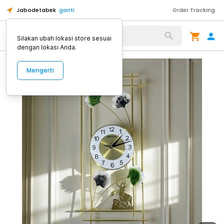
Jabodetabek
ganti
Order Tracking
Alat Kopi
Silakan ubah lokasi store sesuai
dengan lokasi Anda.
Mengerti