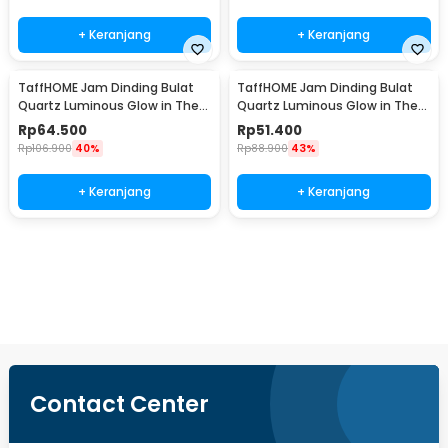
+ Keranjang
+ Keranjang
TaffHOME Jam Dinding Bulat
TaffHOME Jam Dinding Bulat
Quartz Luminous Glow in The
Quartz Luminous Glow in The
Dark 30cm MDB3
Dark 30cm MDB4
Rp
64.500
Rp
51.400
Rp
106.900
40%
Rp
88.900
43%
+ Keranjang
+ Keranjang
Beli Sekarang
Contact Center