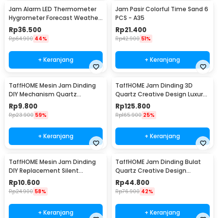
Jam Alarm LED Thermometer
Jam Pasir Colorful Time Sand 6
Hygrometer Forecast Weather
PCS - A35
Station - 2159T
Rp
36.500
Rp
21.400
Rp
64.900
44%
Rp
42.900
51%
+ Keranjang
+ Keranjang
TaffHOME Mesin Jam Dinding
TaffHOME Jam Dinding 3D
DIY Mechanism Quartz
Quartz Creative Design Luxury
Replacement Sparepart -
Diamond 33cm - T6807
Rp
9.800
Rp
125.800
5168-S
Rp
23.900
59%
Rp
165.900
25%
+ Keranjang
+ Keranjang
TaffHOME Mesin Jam Dinding
TaffHOME Jam Dinding Bulat
DIY Replacement Silent
Quartz Creative Design
Movement Quartz - 5168-S
Modern 29cm - H6588
Rp
10.600
Rp
44.800
Rp
24.900
58%
Rp
76.900
42%
+ Keranjang
+ Keranjang