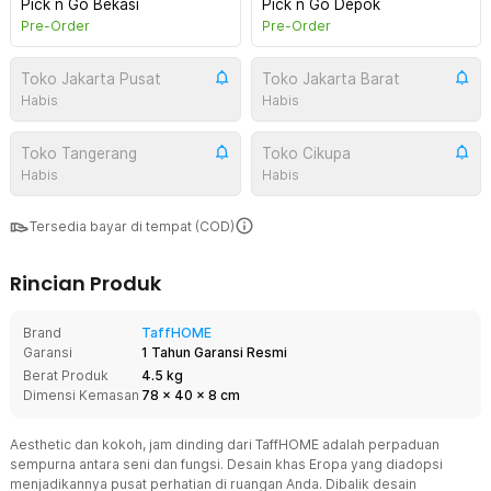
Pick n Go Bekasi
Pick n Go Depok
Pre-Order
Pre-Order
Toko Jakarta Pusat
Toko Jakarta Barat
Habis
Habis
Toko Tangerang
Toko Cikupa
Habis
Habis
Tersedia bayar di tempat (COD)
Rincian Produk
Brand
TaffHOME
Garansi
1 Tahun Garansi Resmi
Berat Produk
4.5 kg
Dimensi Kemasan
78
x
40
x
8
cm
Aesthetic dan kokoh, jam dinding dari TaffHOME adalah perpaduan
sempurna antara seni dan fungsi. Desain khas Eropa yang diadopsi
menjadikannya pusat perhatian di ruangan Anda. Dibalik desain