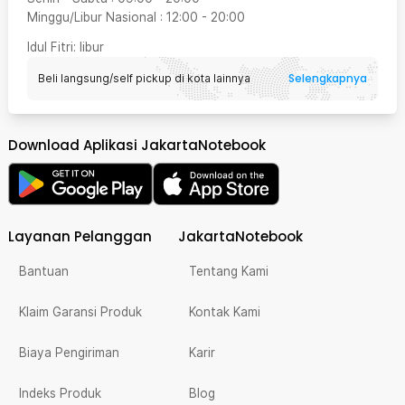
Minggu/Libur Nasional
:
12:00
-
20:00
Idul Fitri
: libur
Selengkapnya
Beli langsung/self pickup di kota lainnya
Download Aplikasi JakartaNotebook
Layanan Pelanggan
JakartaNotebook
Bantuan
Tentang Kami
Klaim Garansi Produk
Kontak Kami
Biaya Pengiriman
Karir
Indeks Produk
Blog