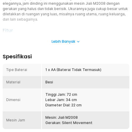
elegannya, jam dinding ini menggunakan mesin Jiali M2008 dengan
gerakan yang halus dan tidak berisik. Ukurannya juga cukup besar untuk
diletakkan di ruangan yang luas, misalnya ruang utama, ruang keluarga,
dan lain sebagainya.
Fitur
Teknologi Gerak Akurat
Lebih Banyak
Tidak ada lagi informasi waktu yang meleset jika Anda
menggunakan jam dinding aesthetic dari TaffHOME. Penggunaan
Spesifikasi
mesin Jiali M2008 dan mekanisme Quartz membuat putaran detik,
menit, dan jamnya akurat. Informasi jam yang akurat dapat
membantu meningkatkan produktivitas Anda setiap harinya.
Tipe Baterai
1 x AA (Baterai Tidak Termasuk)
Hening Sepanjang Waktu
Material
Berbagai kegiatan seperti istirahat, belajar, dan bekerja bisa Anda
Besi
lakukan dengan nyaman. Hal ini berkat sistem movement yang
halus dan tidak berisik. Nikmati suasana yang tenang tanpa
Tinggi Jam: 72 cm
gangguan suara berdetak yang mengganggu.
Dimensi
Lebar Jam: 34 cm
Diameter Dial: 22 cm
Tampilan Dial Mudah Dibaca
Penunjuk waktu yang mudah dibaca adalah hal utama. Itu mengapa
jam dinding aesthetic ini dirancang dengan font angka berukuran
Mesin: Jiali M2008
Mesin Jam
besar, serta ukuran dial dan rasio jarum jam yang ideal. Anda pun
Gerakan: Silent Movement
dapat melihat dan membaca informasi jam tanpa memicingkan