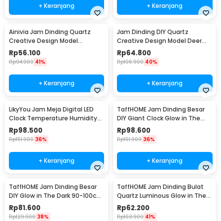
+ Keranjang
+ Keranjang
Ainivia Jam Dinding Quartz
Jam Dinding DIY Quartz
Creative Design Model
Creative Design Model Deer
Luminous 30cm - MM61WC
Head 80cm - Q8073
Rp
56.100
Rp
64.800
Rp
94.900
41%
Rp
106.900
40%
+ Keranjang
+ Keranjang
LikyYou Jam Meja Digital LED
TaffHOME Jam Dinding Besar
Clock Temperature Humidity
DIY Giant Clock Glow in The
Control - CYP-105
Dark 90-100cm - DIY-106
Rp
98.500
Rp
98.600
Rp
151.900
36%
Rp
151.900
36%
+ Keranjang
+ Keranjang
TaffHOME Jam Dinding Besar
TaffHOME Jam Dinding Bulat
DIY Glow in The Dark 90-100cm
Quartz Luminous Glow in The
- JM-03
Dark 30cm MDB1
Rp
81.600
Rp
62.200
Rp
129.900
38%
Rp
103.900
41%