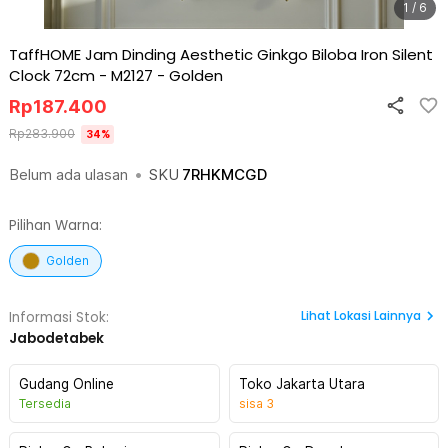
1 / 6
TaffHOME Jam Dinding Aesthetic Ginkgo Biloba Iron Silent
Clock 72cm - M2127
-
Golden
Rp
187.400
Rp
283.900
34
%
Belum ada ulasan
•
SKU
7RHKMCGD
Pilihan Warna:
Golden
Lihat
Lokasi Lainnya
Informasi Stok:
Jabodetabek
Gudang Online
Toko Jakarta Utara
Tersedia
sisa
3