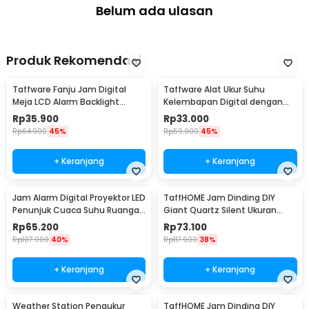
tersedia, misalnya paku.
Belum ada ulasan
Kelengkapan Produk
Rincian yang Anda dapatkan untuk pembelian produk ini:
Produk Rekomendasi
1 x TaffHOME Jam Dinding Aesthetic Ginkgo Biloba Iron Silent
Clock 72cm - M2127
Taffware Fanju Jam Digital
Taffware Alat Ukur Suhu
1 x Set Jarum Jam
Meja LCD Alarm Backlight
Kelembapan Digital dengan
2 x Hook
Sensor Suhu - JP9901
Jam Alarm Kalender - HTC-2
Rp
35.900
Rp
33.000
Rp
64.900
45%
Rp
59.900
45%
+ Keranjang
+ Keranjang
Jam Alarm Digital Proyektor LED
TaffHOME Jam Dinding DIY
Penunjuk Cuaca Suhu Ruangan
Giant Quartz Silent Ukuran
- 8190
Besar 90-100cm - DIY-101
Rp
65.200
Rp
73.100
Rp
107.900
40%
Rp
117.900
38%
+ Keranjang
+ Keranjang
Weather Station Pengukur
TaffHOME Jam Dinding DIY