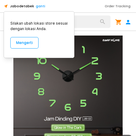
Jabodetabek
ganti
Order Tracking
Alat Kopi
Silakan ubah lokasi store sesuai
dengan lokasi Anda.
Mengerti