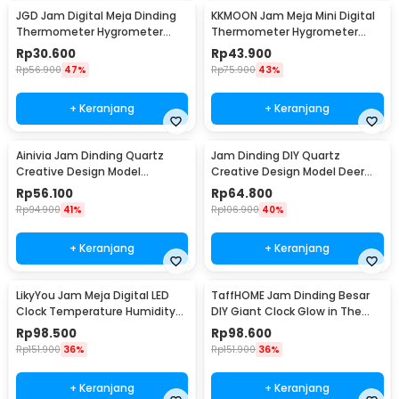
JGD Jam Digital Meja Dinding
KKMOON Jam Meja Mini Digital
Thermometer Hygrometer
Thermometer Hygrometer
Sensor - ZL20
Weather Station - CX220
Rp
30.600
Rp
43.900
Rp
56.900
47%
Rp
75.900
43%
+ Keranjang
+ Keranjang
Ainivia Jam Dinding Quartz
Jam Dinding DIY Quartz
Creative Design Model
Creative Design Model Deer
Luminous 30cm - MM61WC
Head 80cm - Q8073
Rp
56.100
Rp
64.800
Rp
94.900
41%
Rp
106.900
40%
Kelengkapan Produk
+ Keranjang
+ Keranjang
Rincian yang Anda dapatkan untuk pembelian produk ini:
2 x Jarum Jam
LikyYou Jam Meja Digital LED
TaffHOME Jam Dinding Besar
3 x Busa Angka Jam
Clock Temperature Humidity
DIY Giant Clock Glow in The
3 x Stiker Glow in The Dark Angka Jam
Control - CYP-105
Dark 90-100cm - DIY-106
Rp
98.500
Rp
98.600
1 x Housing Mesin Jam
Rp
151.900
36%
Rp
151.900
36%
1 x Hook Adhesive
1 x Hook Paku
+ Keranjang
+ Keranjang
1 x Kertas Pemandu Pemasangan