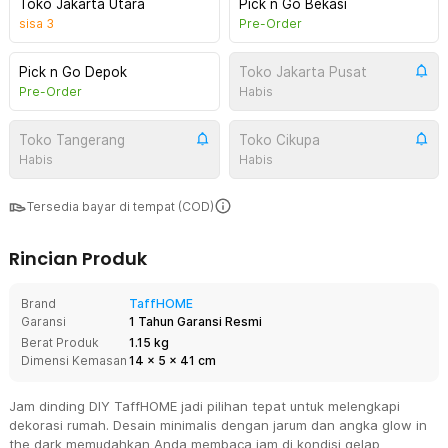
Toko Jakarta Utara
Pick n Go Bekasi
sisa
3
Pre-Order
Pick n Go Depok
Toko Jakarta Pusat
Pre-Order
Habis
Toko Tangerang
Toko Cikupa
Habis
Habis
Tersedia bayar di tempat (COD)
Rincian Produk
Brand
TaffHOME
Garansi
1 Tahun Garansi Resmi
Berat Produk
1.15 kg
Dimensi Kemasan
14
x
5
x
41
cm
Jam dinding DIY TaffHOME jadi pilihan tepat untuk melengkapi
dekorasi rumah. Desain minimalis dengan jarum dan angka glow in
the dark memudahkan Anda membaca jam di kondisi gelap