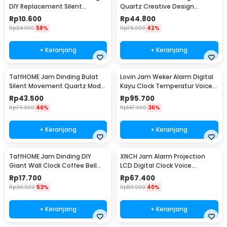
DIY Replacement Silent
Quartz Creative Design
Movement Quartz - 5168-S
Modern 29cm - H6588
Rp
10.600
Rp
44.800
Rp
24.900
58%
Rp
76.900
42%
+ Keranjang
+ Keranjang
TaffHOME Jam Dinding Bulat
Lovin Jam Weker Alarm Digital
Silent Movement Quartz Model
Kayu Clock Temperatur Voice
Modern 29cm - H6589
Control - TX602
Rp
43.500
Rp
95.700
Rp
79.900
46%
Rp
147.900
36%
+ Keranjang
+ Keranjang
TaffHOME Jam Dinding DIY
XNCH Jam Alarm Projection
Giant Wall Clock Coffee Bell
LCD Digital Clock Voice
40-70cm - DIY-12
Thermometer - FJ3532
Rp
17.700
Rp
67.400
Rp
36.900
53%
Rp
110.900
40%
+ Keranjang
+ Keranjang