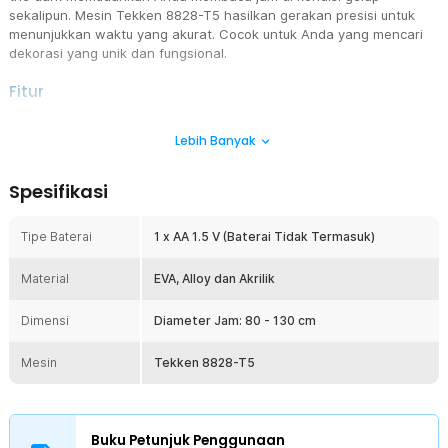
sekalipun. Mesin Tekken 8828-T5 hasilkan gerakan presisi untuk
menunjukkan waktu yang akurat. Cocok untuk Anda yang mencari
dekorasi yang unik dan fungsional.
Fitur
Tetap Jelas saat Gelap
Lebih Banyak
Angka dan jarum jam dinding diberi lapisan glow in the dark yang
dapat menyala saat gelap. Kini Anda tetap bisa membaca waktu
dengan mudah dan jelas di malam hari sekalipun.
Spesifikasi
Mesin Movement Terbaik
Jam dinding elegan menggunakan mesin Tekken 8828-T5 yang
Tipe Baterai
1 x AA 1.5 V (Baterai Tidak Termasuk)
akurat dan awet. Dipadukan dengan teknologi putaran terbaru, jam
dinding ini akan memberikan informasi waktu yang tepat dan
Material
EVA, Alloy dan Akrilik
presisi.
Tidur Tenang Tanpa Gangguan
Dimensi
Diameter Jam: 80 - 130 cm
Mesin movement generasi terbaru menghasilkan gerakan yang
halus dan tidak berisik. Anda pun bisa melakukan berbagai aktivitas,
Mesin
Tekken 8828-T5
seperti bekerja, belajar, hingga istirahat dengan nyaman tanpa
terganggu suara jam dinding.
Elegan dan Tahan Lama
Lapisan pelindung khusus membuat jam dinding DIY ini tidak mudah
Buku Petunjuk Penggunaan