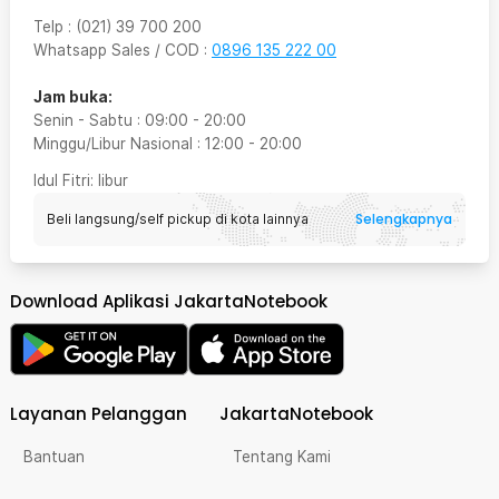
Telp
:
(021) 39 700 200
Whatsapp Sales / COD
:
0896 135 222 00
Jam buka:
Senin - Sabtu
:
09:00
-
20:00
Minggu/Libur Nasional
:
12:00
-
20:00
Idul Fitri
: libur
Selengkapnya
Beli langsung/self pickup di kota lainnya
Download Aplikasi JakartaNotebook
Layanan Pelanggan
JakartaNotebook
Bantuan
Tentang Kami