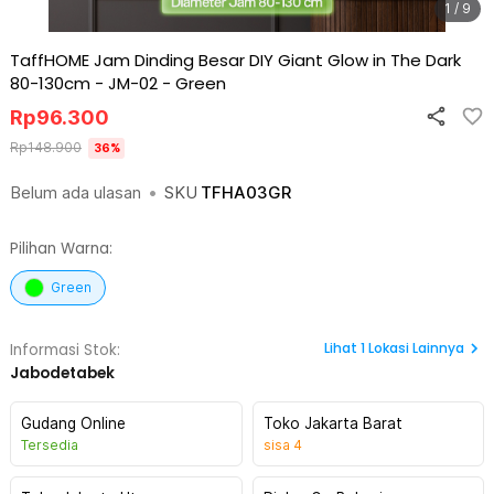
1 / 9
TaffHOME Jam Dinding Besar DIY Giant Glow in The Dark
80-130cm - JM-02
-
Green
Rp
96.300
Rp
148.900
36
%
Belum ada ulasan
•
SKU
TFHA03GR
Pilihan Warna:
Green
Lihat
1
Lokasi Lainnya
Informasi Stok:
Jabodetabek
Gudang Online
Toko Jakarta Barat
Tersedia
sisa
4