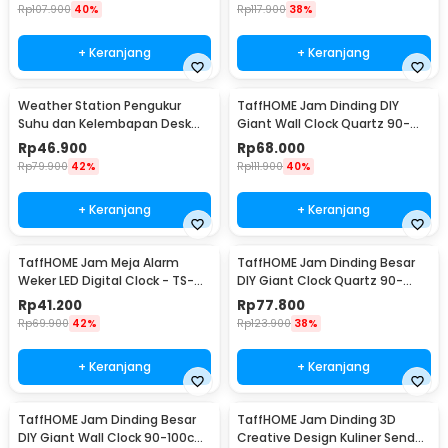
Rp
107.900
40%
Rp
117.900
38%
+ Keranjang
+ Keranjang
Weather Station Pengukur
TaffHOME Jam Dinding DIY
Suhu dan Kelembapan Desk
Giant Wall Clock Quartz 90-
Jam Alarm - 3210
100cm - DIY-105
Rp
46.900
Rp
68.000
Rp
79.900
42%
Rp
111.900
40%
+ Keranjang
+ Keranjang
TaffHOME Jam Meja Alarm
TaffHOME Jam Dinding Besar
Weker LED Digital Clock - TS-
DIY Giant Clock Quartz 90-
S60-W
100cm - DIY-106
Rp
41.200
Rp
77.800
Rp
69.900
42%
Rp
123.900
38%
+ Keranjang
+ Keranjang
TaffHOME Jam Dinding Besar
TaffHOME Jam Dinding 3D
DIY Giant Wall Clock 90-100cm
Creative Design Kuliner Sendok