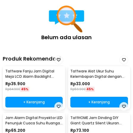
Belum ada ulasan
Produk Rekomendasi
Taffware Fanju Jam Digital
Taffware Alat Ukur Suhu
Meja LCD Alarm Backlight
Kelembapan Digital dengan
Sensor Suhu - JP9901
Jam Alarm Kalender - HTC-2
Rp
35.900
Rp
33.000
Rp
64.900
45%
Rp
59.900
45%
+ Keranjang
+ Keranjang
Jam Alarm Digital Proyektor LED
TaffHOME Jam Dinding DIY
Penunjuk Cuaca Suhu Ruangan
Giant Quartz Silent Ukuran
- 8190
Besar 90-100cm - DIY-101
Rp
65.200
Rp
73.100