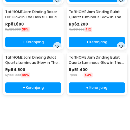
1 x Panduan Penggunaan
TaffHOME Jam Dinding Besar
TaffHOME Jam Dinding Bulat
DIY Glow in The Dark 90-100cm
Quartz Luminous Glow in The
- JM-03
Dark 30cm MDB1
Rp
81.600
Rp
62.200
Rp
129.900
38%
Rp
103.900
41%
+ Keranjang
+ Keranjang
TaffHOME Jam Dinding Bulat
TaffHOME Jam Dinding Bulat
Quartz Luminous Glow in The
Quartz Luminous Glow in The
Dark 30cm MDB3
Dark 30cm MDB4
Rp
64.500
Rp
51.400
Rp
106.900
40%
Rp
88.900
43%
+ Keranjang
+ Keranjang
Beli Sekarang