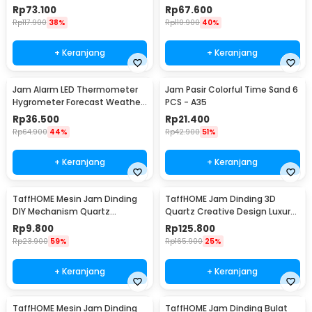
- DIY-104
Garpu 30.5cm - T6806
Rp
73.100
Rp
67.600
Rp
117.900
38%
Rp
110.900
40%
+ Keranjang
+ Keranjang
Jam Alarm LED Thermometer
Jam Pasir Colorful Time Sand 6
Hygrometer Forecast Weather
PCS - A35
Station - 2159T
Rp
36.500
Rp
21.400
Rp
64.900
44%
Rp
42.900
51%
+ Keranjang
+ Keranjang
TaffHOME Mesin Jam Dinding
TaffHOME Jam Dinding 3D
DIY Mechanism Quartz
Quartz Creative Design Luxury
Replacement Sparepart -
Diamond 33cm - T6807
Rp
9.800
Rp
125.800
5168-S
Rp
23.900
59%
Rp
165.900
25%
+ Keranjang
+ Keranjang
TaffHOME Mesin Jam Dinding
TaffHOME Jam Dinding Bulat