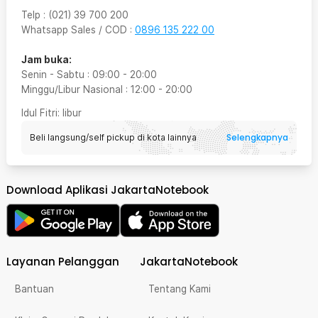
Telp
:
(021) 39 700 200
Whatsapp Sales / COD
:
0896 135 222 00
Jam buka:
Senin - Sabtu
:
09:00
-
20:00
Minggu/Libur Nasional
:
12:00
-
20:00
Idul Fitri
: libur
Selengkapnya
Beli langsung/self pickup di kota lainnya
Download Aplikasi JakartaNotebook
Layanan Pelanggan
JakartaNotebook
Bantuan
Tentang Kami