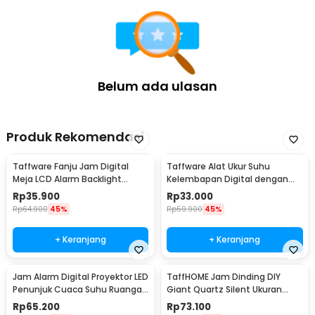
Jam Dinding DIY High Quality vs Low Quality
Jam dinding DIY model ini memiliki 2 jenis kualitas produk di pasaran,
yaitu High Quality dan Low Quality. Untuk produk ini dijamin kualitasnya,
karena memiliki jenis jam DIY yang High Quality. Pastikan Anda tidak
terkecoh dengan harga di pasaran yang terlampau murah, tetapi produk
Belum ada ulasan
tidak awet dan kualitas belum terjamin. Anda bingung membedakannya?
Berikut pembeda antara produk Jam Dinding DIY High Quality dengan
Low Quality sehingga mempermudah Anda dalam memahaminya.
Produk Rekomendasi
Taffware Fanju Jam Digital
Taffware Alat Ukur Suhu
Meja LCD Alarm Backlight
Kelembapan Digital dengan
Sensor Suhu - JP9901
Jam Alarm Kalender - HTC-2
Rp
35.900
Rp
33.000
Rp
64.900
45%
Rp
59.900
45%
+ Keranjang
+ Keranjang
Jam Alarm Digital Proyektor LED
TaffHOME Jam Dinding DIY
Penunjuk Cuaca Suhu Ruangan
Giant Quartz Silent Ukuran
- 8190
Besar 90-100cm - DIY-101
Rp
65.200
Rp
73.100