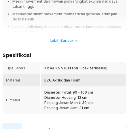
Mesin movement dari Taiwan punya tingkat akurasi dan daya
tahan tinggi.
Mekanisme silent movement memastikan gerakan jarum jam
tidak berisik.
Lapisan pelindung khusus membuat mesin jam tahan uap panas
dan cipratan air.
Pemasangan mudah, tinggal tempel tanpa perlu melubangi
Lebih Banyak
dinding.
Spesifikasi
Overview
Mengusung tema DIY, jam dinding ini dapat dipasang secara manual
Tipe Baterai
1 x AA 1.5 V (Baterai Tidak termasuk)
sesuai kreativitas dan keinginan Anda. Jam ini cocok Anda pasang di
ruang tamu atau ruang keluarga untuk mempercantik dekorasi rumah
Anda, karena desainnya yang unik serta ukurannya yang besar. Dengan
Material
EVA, Akrilik dan Foam
ukuran yang besar Anda tidak perlu lagi memicingkan mata, karena jam
dinding DIY unik ini mudah terlihat meski dari jarak jauh.
Diameter Total: 90 - 100 cm
Diameter Housing: 12 cm
Fitur
Dimensi
Panjang Jarum Menit: 39 cm
Panjang Jarum Jam: 31 cm
Mesin Movement Taiwan Best Quality
Jam dinding DIY ini menggunakan mesin movement dari merek
ternama seperti Tekken. Mesin movement tersebut sangat terkenal
akan keakuratan dan daya tahannya sehingga berbeda dengan