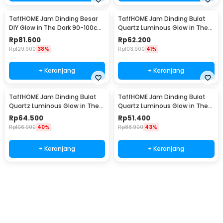
TaffHOME Jam Dinding Besar
TaffHOME Jam Dinding Bulat
DIY Glow in The Dark 90-100cm
Quartz Luminous Glow in The
- JM-03
Dark 30cm MDB1
Rp
81.600
Rp
62.200
Rp
129.900
38%
Rp
103.900
41%
+ Keranjang
+ Keranjang
Kelengkapan Produk
Rincian yang Anda dapatkan untuk pembelian produk ini:
TaffHOME Jam Dinding Bulat
TaffHOME Jam Dinding Bulat
1 x TaffHOME Jam Dinding Besar DIY Giant Wall Clock 90-100cm -
Quartz Luminous Glow in The
Quartz Luminous Glow in The
DIY-102
Dark 30cm MDB3
Dark 30cm MDB4
2 x Jarum Jam
Rp
64.500
Rp
51.400
2 x Busa Angka Jam
Rp
106.900
40%
Rp
88.900
43%
2 x Stiker Angka Jam
1 x Housing Mesin Jam
+ Keranjang
+ Keranjang
1 x Suction Cup dan Pengait
1 x Panduan Penggunaan
Beli Sekarang