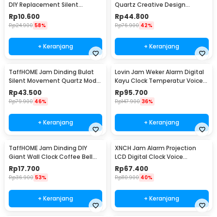
DIY Replacement Silent
Quartz Creative Design
Movement Quartz - 5168-S
Modern 29cm - H6588
Rp
10.600
Rp
44.800
Rp
24.900
58%
Rp
76.900
42%
+ Keranjang
+ Keranjang
TaffHOME Jam Dinding Bulat
Lovin Jam Weker Alarm Digital
Silent Movement Quartz Model
Kayu Clock Temperatur Voice
Modern 29cm - H6589
Control - TX602
Rp
43.500
Rp
95.700
Rp
79.900
46%
Rp
147.900
36%
+ Keranjang
+ Keranjang
TaffHOME Jam Dinding DIY
XNCH Jam Alarm Projection
Giant Wall Clock Coffee Bell
LCD Digital Clock Voice
40-70cm - DIY-12
Thermometer - FJ3532
Rp
17.700
Rp
67.400
Rp
36.900
53%
Rp
110.900
40%
+ Keranjang
+ Keranjang