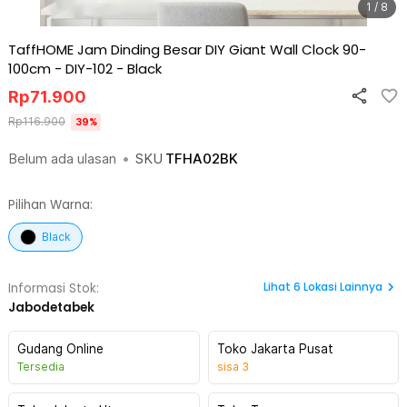
1 / 8
TaffHOME Jam Dinding Besar DIY Giant Wall Clock 90-
100cm - DIY-102
-
Black
Rp
71.900
Rp
116.900
39
%
Belum ada ulasan
•
SKU
TFHA02BK
Pilihan Warna:
Black
Lihat
6
Lokasi Lainnya
Informasi Stok:
Jabodetabek
Gudang Online
Toko Jakarta Pusat
Tersedia
sisa
3