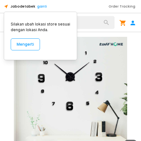
Jabodetabek
ganti
Order Tracking
Alat Kopi
Silakan ubah lokasi store sesuai
dengan lokasi Anda.
Mengerti