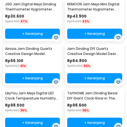
JGD Jam Digital Meja Dinding
KKMOON Jam Meja Mini Digital
Thermometer Hygrometer
Thermometer Hygrometer
Sensor - ZL20
Weather Station - CX220
Rp
30.600
Rp
43.900
Rp
56.900
47%
Rp
75.900
43%
+ Keranjang
+ Keranjang
Ainivia Jam Dinding Quartz
Jam Dinding DIY Quartz
Creative Design Model
Creative Design Model Deer
Luminous 30cm - MM61WC
Head 80cm - Q8073
Rp
56.100
Rp
64.800
Rp
94.900
41%
Rp
106.900
40%
+ Keranjang
+ Keranjang
LikyYou Jam Meja Digital LED
TaffHOME Jam Dinding Besar
Clock Temperature Humidity
DIY Giant Clock Glow in The
Control - CYP-105
Dark 90-100cm - DIY-106
Rp
98.500
Rp
98.600
Rp
151.900
36%
Rp
151.900
36%
+ Keranjang
+ Keranjang