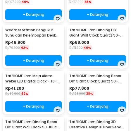
Rp
107.900
40%
Rp
117.900
38%
+ Keranjang
+ Keranjang
Weather Station Pengukur
TaffHOME Jam Dinding DIY
Suhu dan Kelembapan Desk
Giant Wall Clock Quartz 90-
Jam Alarm - 3210
100cm - DIY-105
Rp
46.900
Rp
68.000
Rp
79.900
42%
Rp
111.900
40%
+ Keranjang
+ Keranjang
TaffHOME Jam Meja Alarm
TaffHOME Jam Dinding Besar
Weker LED Digital Clock - TS-
DIY Giant Clock Quartz 90-
S60-W
100cm - DIY-106
Rp
41.200
Rp
77.800
Rp
69.900
42%
Rp
123.900
38%
+ Keranjang
+ Keranjang
TaffHOME Jam Dinding Besar
TaffHOME Jam Dinding 3D
DIY Giant Wall Clock 90-100cm
Creative Design Kuliner Sendok