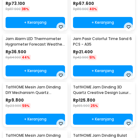
- DIY-104
Garpu 30.5cm - T6806
Rp
73.100
Rp
67.600
Rp
117.900
38%
Rp
110.900
40%
+ Keranjang
+ Keranjang
Jam Alarm LED Thermometer
Jam Pasir Colorful Time Sand 6
Hygrometer Forecast Weather
PCS - A35
Station - 2159T
Rp
36.500
Rp
21.400
Rp
64.900
44%
Rp
42.900
51%
+ Keranjang
+ Keranjang
TaffHOME Mesin Jam Dinding
TaffHOME Jam Dinding 3D
DIY Mechanism Quartz
Quartz Creative Design Luxury
Replacement Sparepart -
Diamond 33cm - T6807
Rp
9.800
Rp
125.800
5168-S
Rp
23.900
59%
Rp
165.900
25%
+ Keranjang
+ Keranjang
TaffHOME Mesin Jam Dinding
TaffHOME Jam Dinding Bulat