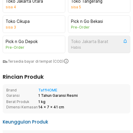
Toko Jakarta Utara
Toko Tangerang
sisa
4
sisa
5
Toko Cikupa
Pick n Go Bekasi
sisa
3
Pre-Order
Pick n Go Depok
Toko Jakarta Barat
Pre-Order
Habis
Tersedia bayar di tempat (COD)
Rincian Produk
Brand
TaffHOME
Garansi
1 Tahun Garansi Resmi
Berat Produk
1 kg
Dimensi Kemasan
14
x
7
x
41
cm
Keunggulan Produk