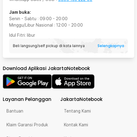
Jam buka:
Senin - Sabtu
:
09:00
-
20:00
Minggu/Libur Nasional
:
12:00
-
20:00
Idul Fitri
: libur
Selengkapnya
Beli langsung/self pickup di kota lainnya
Download Aplikasi JakartaNotebook
Layanan Pelanggan
JakartaNotebook
Bantuan
Tentang Kami
Klaim Garansi Produk
Kontak Kami