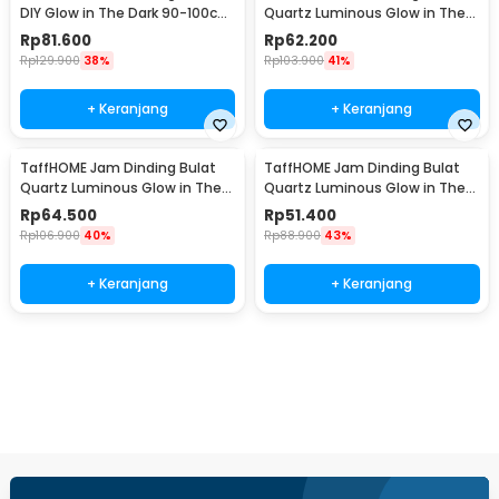
DIY Glow in The Dark 90-100cm
Quartz Luminous Glow in The
- JM-03
Dark 30cm MDB1
Rp
81.600
Rp
62.200
Rp
129.900
38%
Rp
103.900
41%
+ Keranjang
+ Keranjang
TaffHOME Jam Dinding Bulat
TaffHOME Jam Dinding Bulat
Quartz Luminous Glow in The
Quartz Luminous Glow in The
Dark 30cm MDB3
Dark 30cm MDB4
Rp
64.500
Rp
51.400
Rp
106.900
40%
Rp
88.900
43%
+ Keranjang
+ Keranjang
Beli Sekarang