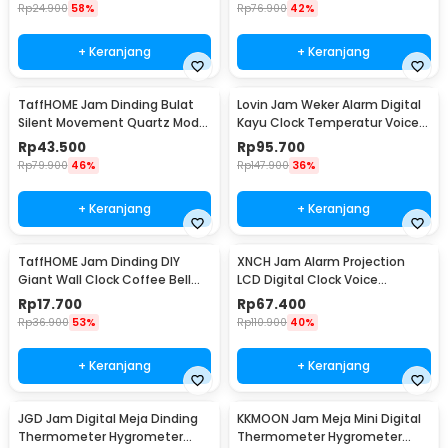
Rp
24.900
58%
Rp
76.900
42%
+ Keranjang
+ Keranjang
TaffHOME Jam Dinding Bulat
Lovin Jam Weker Alarm Digital
Silent Movement Quartz Model
Kayu Clock Temperatur Voice
Modern 29cm - H6589
Control - TX602
Rp
43.500
Rp
95.700
Rp
79.900
46%
Rp
147.900
36%
+ Keranjang
+ Keranjang
TaffHOME Jam Dinding DIY
XNCH Jam Alarm Projection
Giant Wall Clock Coffee Bell
LCD Digital Clock Voice
40-70cm - DIY-12
Thermometer - FJ3532
Rp
17.700
Rp
67.400
Rp
36.900
53%
Rp
110.900
40%
+ Keranjang
+ Keranjang
JGD Jam Digital Meja Dinding
KKMOON Jam Meja Mini Digital
Thermometer Hygrometer
Thermometer Hygrometer