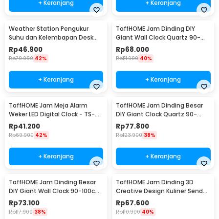
+ Keranjang
+ Keranjang
Weather Station Pengukur
TaffHOME Jam Dinding DIY
Suhu dan Kelembapan Desk
Giant Wall Clock Quartz 90-
Jam Alarm - 3210
100cm - DIY-105
Rp
46.900
Rp
68.000
Rp
79.900
42%
Rp
111.900
40%
+ Keranjang
+ Keranjang
TaffHOME Jam Meja Alarm
TaffHOME Jam Dinding Besar
Weker LED Digital Clock - TS-
DIY Giant Clock Quartz 90-
S60-W
100cm - DIY-106
Rp
41.200
Rp
77.800
Rp
69.900
42%
Rp
123.900
38%
+ Keranjang
+ Keranjang
TaffHOME Jam Dinding Besar
TaffHOME Jam Dinding 3D
DIY Giant Wall Clock 90-100cm
Creative Design Kuliner Sendok
- DIY-104
Garpu 30.5cm - T6806
Rp
73.100
Rp
67.600
Rp
117.900
38%
Rp
110.900
40%