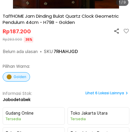
1 / 9
TaffHOME Jam Dinding Bulat Quartz Clock Geometric
Pendulum 44cm - H79B
-
Golden
Rp
187.200
Rp
283.900
35
%
Belum ada ulasan
•
SKU
7RHAHJGD
Pilihan Warna:
Golden
Lihat
6
Lokasi Lainnya
Informasi Stok:
Jabodetabek
Gudang Online
Toko Jakarta Utara
Tersedia
Tersedia