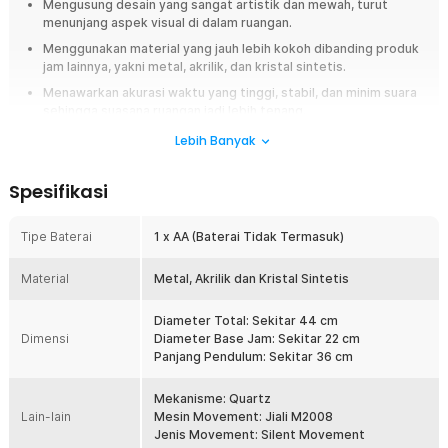
Mengusung desain yang sangat artistik dan mewah, turut
menunjang aspek visual di dalam ruangan.
Menggunakan material yang jauh lebih kokoh dibanding produk
jam lainnya, yakni metal, akrilik, dan kristal sintetis.
Menawarkan akurasi waktu yang tinggi, stabil, dan minim suara
sehingga suasana ruangan jadi lebih tenang.
Lebih Banyak
Overview
Jam dinding TaffHOME H79B hadir sebagai elemen dekorasi yang
Spesifikasi
sempurna untuk mempercantik ruangan Anda. Dengan desain geometric
yang modern dan berkelas, jam ini tidak hanya berfungsi sebagai
penunjuk waktu, tetapi juga menjadi karya seni yang memperindah ruang
Tipe Baterai
1 x AA (Baterai Tidak Termasuk)
tamu, ruang keluarga, atau kantor Anda. Ditenagai oleh sistem quartz
yang akurat, jam ini memastikan ketepatan waktu serta keheningan
Material
Metal, Akrilik dan Kristal Sintetis
dalam operasinya. Cocok untuk Anda yang mencari perpaduan
sempurna antara fungsi dan estetika.
Diameter Total: Sekitar 44 cm
Dimensi
Diameter Base Jam: Sekitar 22 cm
Fitur
Panjang Pendulum: Sekitar 36 cm
Desain Geometris yang Elegan dan Modern
Jam dinding TaffHOME ini memiliki desain geometris unik yang
Mekanisme: Quartz
menambahkan sentuhan modern dan estetis pada ruangan. Dengan
Lain-lain
Mesin Movement: Jiali M2008
diameter 44 cm, jam ini memiliki tampilan besar yang menonjol,
Jenis Movement: Silent Movement