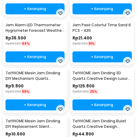
+ Keranjang
+ Keranjang
Jam Alarm LED Thermometer
Jam Pasir Colorful Time Sand 6
Hygrometer Forecast Weather
PCS - A35
Station - 2159T
Rp
36.500
Rp
21.400
Rp
64.900
44%
Rp
42.900
51%
+ Keranjang
+ Keranjang
TaffHOME Mesin Jam Dinding
TaffHOME Jam Dinding 3D
DIY Mechanism Quartz
Quartz Creative Design Luxury
Replacement Sparepart -
Diamond 33cm - T6807
Rp
9.800
Rp
125.800
5168-S
Rp
23.900
59%
Rp
165.900
25%
+ Keranjang
+ Keranjang
TaffHOME Mesin Jam Dinding
TaffHOME Jam Dinding Bulat
DIY Replacement Silent
Quartz Creative Design
Movement Quartz - 5168-S
Modern 29cm - H6588
Rp
10.600
Rp
44.800