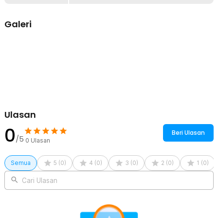
sangat cocok dipasang di ruang tamu atau ruang keluarga.
Ornamen kristal sintetis yang berkilauan menambah kesan mewah
dan elegan, menjadikannya pusat perhatian di ruangan mana pun.
Galeri
Material Metal Berkualitas Tinggi
Dibuat dari material metal yang kokoh dan tahan lama, memberikan
kesan solid dan premium. Bagian bingkai metalik dicat dengan
warna emas yang elegan, menciptakan tampilan yang mewah dan
modern. Penggunaan material berkualitas memastikan bahwa jam
ini tidak hanya indah, tetapi juga tahan lama untuk penggunaan
jangka panjang.
Ornamen Kristal Sintetis Berkilauan
Salah satu daya tarik utama dari jam dinding ini adalah penggunaan
Ulasan
ornamen kristal sintetis dibeberapa bagian desainnya. Kristal ini
0
memantulkan cahaya dan memberikan efek kilauan yang
Beri Ulasan
menambah kesan glamor pada jam. Ini menjadikannya lebih dari
/5
0
Ulasan
sekadar jam dinding biasa, tetapi juga sebagai elemen dekoratif
yang mempercantik ruangan.
Semua
5
(
0
)
4
(
0
)
3
(
0
)
2
(
0
)
1
(
0
)
Gerakan Jam Quartz Halus dan Tanpa Suara
Jam dinding ini menggunakan mekanisme quartz movement
Cari Ulasan
berkualitas tinggi dari Jiali, yang terkenal karena keakuratan dan
daya tahannya. Sistem ini bekerja tanpa suara, menghilangkan bunyi
detik yang sering mengganggu. Anda dapat menikmati suasana
tenang di ruangan, baik saat istirahat, bekerja, atau belajar, tanpa