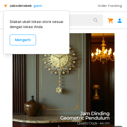
Jabodetabek
ganti
Order Tracking
Alat Kopi
Silakan ubah lokasi store sesuai
dengan lokasi Anda.
Mengerti