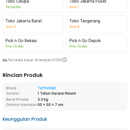
Toko Cikupa
Toko Jakarta Pusat
Tersedia
sisa
1
Toko Jakarta Barat
Toko Tangerang
sisa
3
sisa
8
Pick n Go Bekasi
Pick n Go Depok
Pre-Order
Pre-Order
Tersedia bayar di tempat (COD)
Rincian Produk
Brand
TaffHOME
Garansi
1 Tahun Garansi Resmi
Berat Produk
3.3 kg
Dimensi Kemasan
50
x
50
x
7
cm
Keunggulan Produk