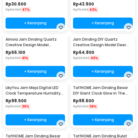
Sensor - ZL20
Weather Station - CX220
Rp
30.600
Rp
43.900
Rp
56.900
47%
Rp
75.900
43%
+ Keranjang
+ Keranjang
Ainivia Jam Dinding Quartz
Jam Dinding DIY Quartz
Creative Design Model
Creative Design Model Deer
Luminous 30cm - MM61WC
Head 80cm - Q8073
Rp
56.100
Rp
64.800
Rp
94.900
41%
Rp
106.900
40%
+ Keranjang
+ Keranjang
LikyYou Jam Meja Digital LED
TaffHOME Jam Dinding Besar
Clock Temperature Humidity
DIY Giant Clock Glow in The
Control - CYP-105
Dark 90-100cm - DIY-106
Rp
98.500
Rp
98.600
Rp
151.900
36%
Rp
151.900
36%
+ Keranjang
+ Keranjang
TaffHOME Jam Dinding Besar
TaffHOME Jam Dinding Bulat