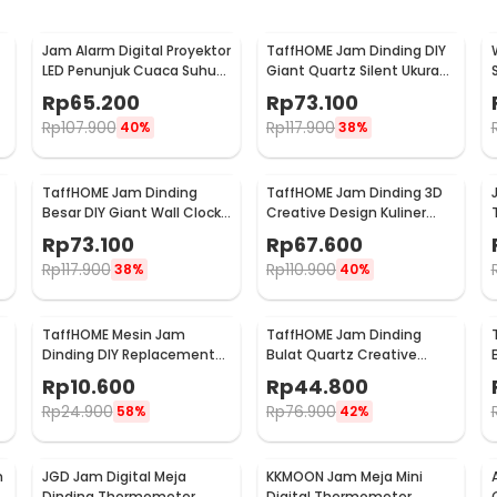
Jam Alarm Digital Proyektor
TaffHOME Jam Dinding DIY
LED Penunjuk Cuaca Suhu
Giant Quartz Silent Ukuran
Ruangan - 8190
Besar 90-100cm - DIY-101
Rp
65.200
Rp
73.100
Rp
107.900
Rp
117.900
40%
38%
TaffHOME Jam Dinding
TaffHOME Jam Dinding 3D
Besar DIY Giant Wall Clock
Creative Design Kuliner
6
90-100cm - DIY-104
Sendok Garpu 30.5cm -
Rp
73.100
Rp
67.600
T6806
Rp
117.900
Rp
110.900
38%
40%
TaffHOME Mesin Jam
TaffHOME Jam Dinding
:
Dinding DIY Replacement
Bulat Quartz Creative
l Clock Round Shape 29cm - MS30
Silent Movement Quartz -
Design Modern 29cm -
Rp
10.600
Rp
44.800
5168-S
H6588
Rp
24.900
Rp
76.900
58%
42%
n
JGD Jam Digital Meja
KKMOON Jam Meja Mini
Dinding Thermometer
Digital Thermometer