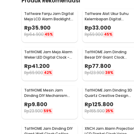
Produk Rekomendasi
Taffware Fanju Jam Digital
Taffware Alat Ukur Suhu
Meja LCD Alarm Backlight
Kelembapan Digital
Sensor Suhu - JP9901
dengan Jam Alarm
Rp
35.900
Rp
33.000
Kalender - HTC-2
Rp
64.900
Rp
59.900
45%
45%
TaffHOME Jam Meja Alarm
TaffHOME Jam Dinding
Weker LED Digital Clock -
Besar DIY Giant Clock
TS-S60-W
Quartz 90-100cm - DIY-10
Rp
41.200
Rp
77.800
Rp
69.900
Rp
123.900
42%
38%
Kelengkapan Produk
TaffHOME Mesin Jam
TaffHOME Jam Dinding 3D
Rincian yang Anda dapatkan untuk pembelian produk ini
Dinding DIY Mechanism
Quartz Creative Design
1 x TaffHOME Jam Dinding Bulat Quartz Indoor Wal
Quartz Replacement
Luxury Diamond 33cm -
Rp
9.800
Rp
125.800
Sparepart - 5168-S
T6807
Rp
23.900
Rp
165.900
59%
25%
TaffHOME Jam Dinding DIY
XNCH Jam Alarm Projectio
Giant Wall Clock Coffee
LCD Digital Clock Voice