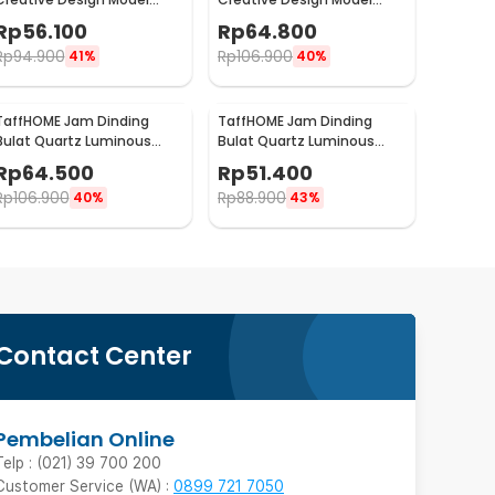
Luminous 30cm - MM61WC
Deer Head 80cm - Q8073
Rp
56.100
Rp
64.800
Rp
94.900
Rp
106.900
41%
40%
TaffHOME Jam Dinding
TaffHOME Jam Dinding
Bulat Quartz Luminous
Bulat Quartz Luminous
Glow in The Dark 30cm
Glow in The Dark 30cm
Rp
64.500
Rp
51.400
MDB3
MDB4
Rp
106.900
Rp
88.900
40%
43%
Contact Center
Pembelian Online
Telp : (021) 39 700 200
Customer Service (WA) :
0899 721 7050