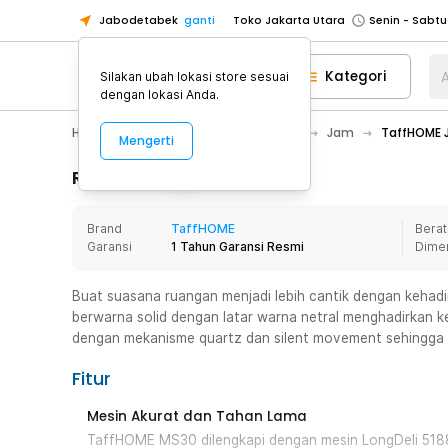
Jabodetabek
ganti
Toko Jakarta Utara
Toko Tangerang
Kategori
A
Silakan ubah lokasi store sesuai
Toko Cikupa
dengan lokasi Anda.
Pick n Go Jakarta Barat
Senin - J
Home Appliance
Dekorasi Rumah
Jam
TaffHOME J
Mengerti
Pick n Go Bekasi
Senin - Jumat (08
Pick n Go Depok
Senin - Jumat (08
Rincian Produk
Toko Jakarta Pusat
Senin - Sabtu
Brand
TaffHOME
Berat
Toko Jakarta Barat
Senin - Sabtu
Garansi
1 Tahun Garansi Resmi
Dime
Toko Jakarta Utara
Toko Tangerang
Buat suasana ruangan menjadi lebih cantik dengan kehadir
berwarna solid dengan latar warna netral menghadirkan k
Toko Cikupa
dengan mekanisme quartz dan silent movement sehingga 
Pick n Go Jakarta Barat
Senin - J
Fitur
Pick n Go Bekasi
Senin - Jumat (08
Pick n Go Depok
Senin - Jumat (08
Mesin Akurat dan Tahan Lama
TaffHOME MS30 dilengkapi dengan mesin LongDeli 5188