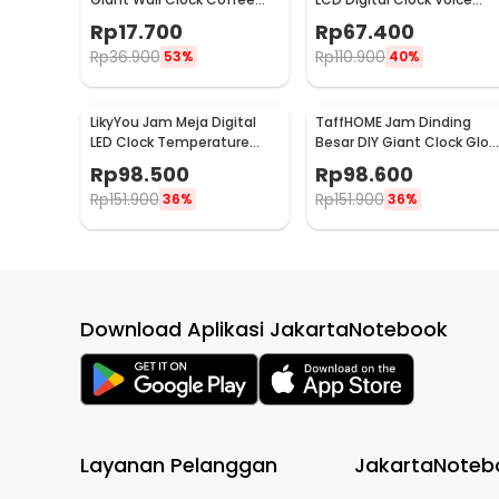
Bell 40-70cm - DIY-12
Thermometer - FJ3532
Rp
17.700
Rp
67.400
Rp
36.900
Rp
110.900
53%
40%
LikyYou Jam Meja Digital
TaffHOME Jam Dinding
LED Clock Temperature
Besar DIY Giant Clock Glo
Humidity Control - CYP-105
in The Dark 90-100cm -
Rp
98.500
Rp
98.600
DIY-106
Rp
151.900
Rp
151.900
36%
36%
Download Aplikasi JakartaNotebook
Layanan Pelanggan
JakartaNoteb