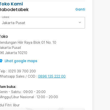
Toko Kami
Jabodetabek
Ganti
Lokasi
Jakarta Pusat
Toko
Bendungan Hilir Raya Blok G1 No. 10
Jakarta Pusat
DKI Jakarta
10210
Lihat google maps
Telp
:
(021) 39 700 200
Whatsapp Sales / COD
:
0896 135 222 00
Jam buka:
Senin - Sabtu
:
09:00
-
20:00
Minggu/Libur Nasional
:
12:00
-
20:00
Idul Fitri
: libur