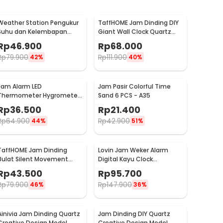
Weather Station Pengukur
TaffHOME Jam Dinding DIY
Suhu dan Kelembapan
Giant Wall Clock Quartz
Desk Jam Alarm - 3210
90-100cm - DIY-105
Rp
46.900
Rp
68.000
Rp
79.900
Rp
111.900
42%
40%
Jam Alarm LED
Jam Pasir Colorful Time
Thermometer Hygrometer
Sand 6 PCS - A35
Forecast Weather Station -
Rp
36.500
Rp
21.400
2159T
Rp
64.900
Rp
42.900
44%
51%
TaffHOME Jam Dinding
Lovin Jam Weker Alarm
Bulat Silent Movement
Digital Kayu Clock
Quartz Model Modern 29cm
Temperatur Voice Control
Rp
43.500
Rp
95.700
- H6589
- TX602
Rp
79.900
Rp
147.900
46%
36%
Ainivia Jam Dinding Quartz
Jam Dinding DIY Quartz
Creative Design Model
Creative Design Model