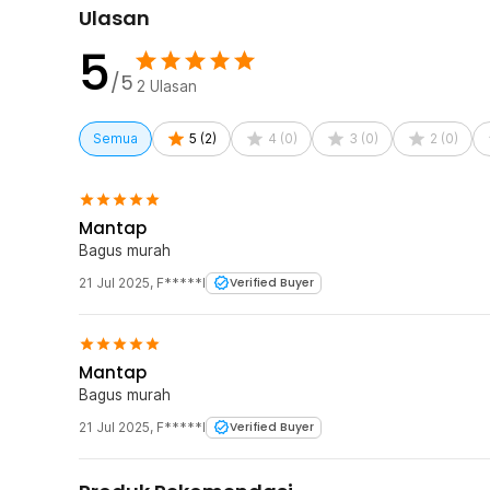
Ulasan
Revisi desain hanya berlaku sebelum proses produksi d
5
/5
2
Ulasan
Semua
5
(
2
)
4
(
0
)
3
(
0
)
2
(
0
)
Mantap
Bagus murah
21 Jul 2025
,
F*****I
Verified Buyer
Mantap
Bagus murah
21 Jul 2025
,
F*****I
Verified Buyer