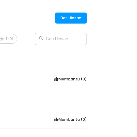
imulai.
Beri Ulasan
1
(
0
)
Cari Ulasan
Membantu (
0
)
Membantu (
0
)