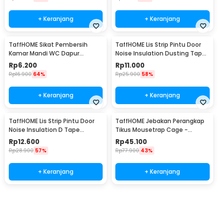
+ Keranjang
+ Keranjang
TaffHOME Sikat Pembersih
TaffHOME Lis Strip Pintu Door
Kamar Mandi WC Dapur
Noise Insulation Dusting Tape
Sponge Brush - 8211
5Mx9mmx9mm - KK-061
Rp
6.200
Rp
11.000
Rp
16.900
64%
Rp
25.900
58%
+ Keranjang
+ Keranjang
TaffHOME Lis Strip Pintu Door
TaffHOME Jebakan Perangkap
Noise Insulation D Tape
Tikus Mousetrap Cage -
9x6mm 10M - KK-062
HU1999
Rp
12.600
Rp
45.100
Rp
28.900
57%
Rp
77.900
43%
+ Keranjang
+ Keranjang
Beli Sekarang