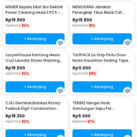
MSHIER Kepala Sikat Bor Elektrik
MENGXIANG Jebakan
Power Cleaning Head 3 PCS -
Perangkap Tikus Black Cat
DB003
Mousetrap 2 PCS - JB56
Rp
19.900
Rp
19.800
Rp
40.900
52%
Rp
39.900
51%
+ Keranjang
+ Keranjang
Lazyishhouse Kantong Mesin
TaffPACK Lis Strip Pintu Door
Cuci Laundry Shoes Washing
Noise Insulation Sealing Tape
Mesh Bag - 62319
5Mx3cm - B35
Rp
18.500
Rp
11.000
Rp
37.900
52%
Rp
25.900
58%
+ Keranjang
+ Keranjang
CJSJ Gembok Brankas Rotary
TENSKE Hanger Hook
Padlock Digit Combination
Gantungan Sapu Pel
Padlock - CH-209
Multifungsi 1 PCS - GF-016
Rp
18.300
Rp
5.000
Rp
37.900
52%
Rp
14.900
67%
+ Keranjang
+ Keranjang