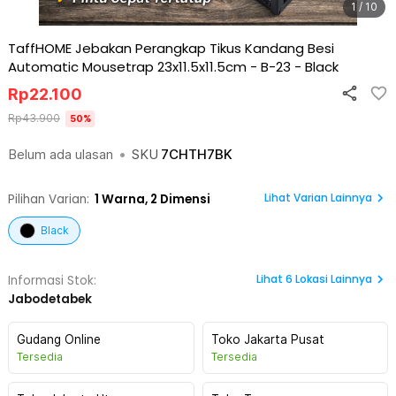
1 / 10
TaffHOME Jebakan Perangkap Tikus Kandang Besi
Automatic Mousetrap 23x11.5x11.5cm - B-23
-
Black
Rp
22.100
Rp
43.900
50
%
Belum ada ulasan
•
SKU
7CHTH7BK
Lihat Varian Lainnya
Pilihan Varian:
1
Warna,
2 Dimensi
Black
Lihat
6
Lokasi Lainnya
Informasi Stok:
Jabodetabek
Gudang Online
Toko Jakarta Pusat
Tersedia
Tersedia