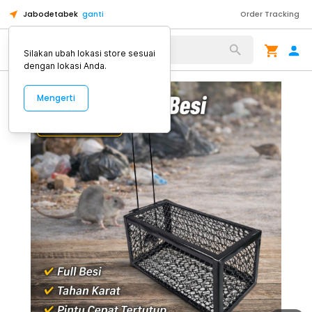
Jabodetabek
ganti
Order Tracking
Alat Kopi
Silakan ubah lokasi store sesuai
dengan lokasi Anda.
Mengerti