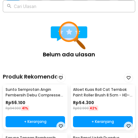
pengendalian hama secara aman dan efisien.
Cari Ulasan
Kelengkapan Produk
Rincian yang Anda dapatkan untuk pembelian produk ini:
1 x TaffHOME Jebakan Perangkap Tikus Kandang Besi Automatic
Mousetrap - B-23
Belum ada ulasan
Produk Rekomendasi
Sunto Semprotan Angin
Alloet Kuas Roll Cat Tembok
Pembersih Debu Compressed
Paint Roller Brush 8.5cm - HD-
Air Duster 400ml - ST1003
TVYQS
Rp
56.100
Rp
54.300
Rp
94.900
41%
Rp
92.900
42%
+ Keranjang
+ Keranjang
Sarung Tangan Pembersih
Box Panel Listrik Duradus