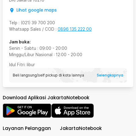
DKI Jakarta
10210
Lihat google maps
Telp
:
(021) 39 700 200
Whatsapp Sales / COD
:
0896 135 222 00
Jam buka:
Senin - Sabtu
:
09:00
-
20:00
Minggu/Libur Nasional
:
12:00
-
20:00
Idul Fitri
: libur
Selengkapnya
Beli langsung/self pickup di kota lainnya
Download Aplikasi JakartaNotebook
Layanan Pelanggan
JakartaNotebook