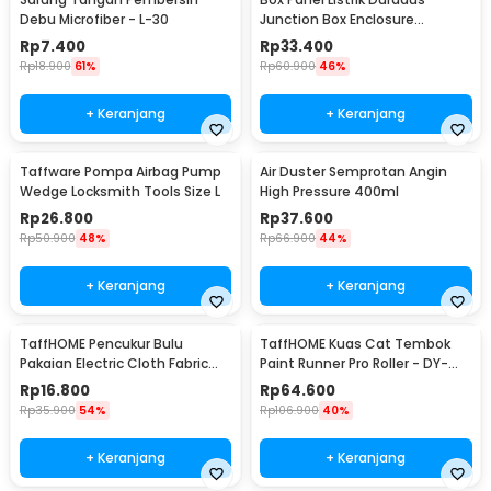
Debu Microfiber - L-30
Junction Box Enclosure
Waterproof 158x90mm - B1589
Rp
7.400
Rp
33.400
Rp
18.900
61%
Rp
60.900
46%
+ Keranjang
+ Keranjang
Taffware Pompa Airbag Pump
Air Duster Semprotan Angin
Wedge Locksmith Tools Size L
High Pressure 400ml
Rp
26.800
Rp
37.600
Rp
50.900
48%
Rp
66.900
44%
+ Keranjang
+ Keranjang
TaffHOME Pencukur Bulu
TaffHOME Kuas Cat Tembok
Pakaian Electric Cloth Fabric
Paint Runner Pro Roller - DY-
Shaver - FL-188
526
Rp
16.800
Rp
64.600
Rp
35.900
54%
Rp
106.900
40%
+ Keranjang
+ Keranjang