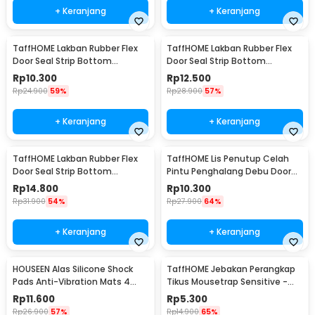
+ Keranjang
+ Keranjang
TaffHOME Lakban Rubber Flex
TaffHOME Lakban Rubber Flex
Door Seal Strip Bottom
Door Seal Strip Bottom
Waterproof 25mmx5M - TP39
Waterproof 35mmx5M - TP39
Rp
10.300
Rp
12.500
Rp
24.900
59%
Rp
28.900
57%
+ Keranjang
+ Keranjang
TaffHOME Lakban Rubber Flex
TaffHOME Lis Penutup Celah
Door Seal Strip Bottom
Pintu Penghalang Debu Door
Waterproof 45mmx5M - TP39
Bottom Seal 1M - LQ7
Rp
14.800
Rp
10.300
Rp
31.900
54%
Rp
27.900
64%
+ Keranjang
+ Keranjang
HOUSEEN Alas Silicone Shock
TaffHOME Jebakan Perangkap
Pads Anti-Vibration Mats 4
Tikus Mousetrap Sensitive -
PCS - NY522
ZL-2021
Rp
11.600
Rp
5.300
Rp
26.900
57%
Rp
14.900
65%