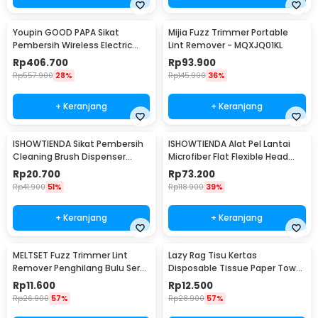
Youpin GOOD PAPA Sikat
Mijia Fuzz Trimmer Portable
Pembersih Wireless Electric
Lint Remover - MQXJQ01KL
Cleaning - CL99
Rp
406.700
Rp
93.900
Rp
557.900
28%
Rp
145.900
36%
+ Keranjang
+ Keranjang
ISHOWTIENDA Sikat Pembersih
ISHOWTIENDA Alat Pel Lantai
Cleaning Brush Dispenser
Microfiber Flat Flexible Head
Sabun Air - S0026
with Bucket - FMI60
Rp
20.700
Rp
73.200
Rp
41.900
51%
Rp
118.900
39%
+ Keranjang
+ Keranjang
MELTSET Fuzz Trimmer Lint
Lazy Rag Tisu Kertas
Remover Penghilang Bulu Serat
Disposable Tissue Paper Towel
Kain - CV8805
1 Roll (50 Helai) - MB104P
Rp
11.600
Rp
12.500
Rp
26.900
57%
Rp
28.900
57%