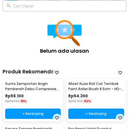
pengendalian hama secara aman dan efisien.
Cari Ulasan
Kelengkapan Produk
Rincian yang Anda dapatkan untuk pembelian produk ini:
1 x TaffHOME Jebakan Perangkap Tikus Kandang Besi Automatic
Mousetrap - B-23
Belum ada ulasan
Produk Rekomendasi
Sunto Semprotan Angin
Alloet Kuas Roll Cat Tembok
Pembersih Debu Compressed
Paint Roller Brush 8.5cm - HD-
Air Duster 400ml - ST1003
TVYQS
Rp
56.100
Rp
54.300
Rp
94.900
41%
Rp
92.900
42%
+ Keranjang
+ Keranjang
Sarung Tangan Pembersih
Box Panel Listrik Duradus