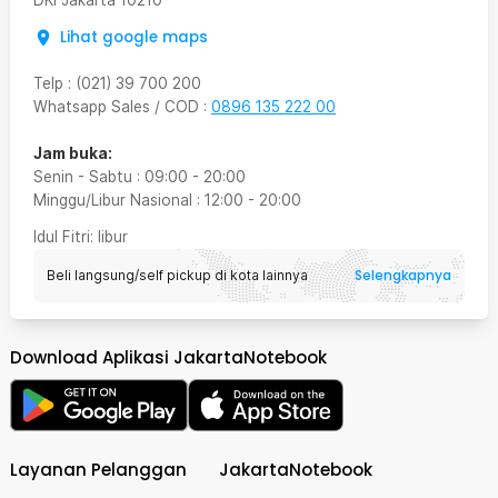
DKI Jakarta
10210
Lihat google maps
Telp
:
(021) 39 700 200
Whatsapp Sales / COD
:
0896 135 222 00
Jam buka:
Senin - Sabtu
:
09:00
-
20:00
Minggu/Libur Nasional
:
12:00
-
20:00
Idul Fitri
: libur
Selengkapnya
Beli langsung/self pickup di kota lainnya
Download Aplikasi JakartaNotebook
Layanan Pelanggan
JakartaNotebook