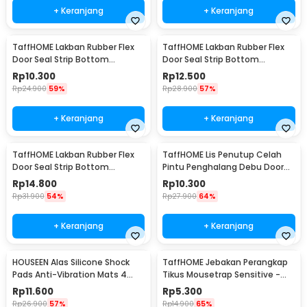
+ Keranjang
+ Keranjang
TaffHOME Lakban Rubber Flex
TaffHOME Lakban Rubber Flex
Door Seal Strip Bottom
Door Seal Strip Bottom
Waterproof 25mmx5M - TP39
Waterproof 35mmx5M - TP39
Rp
10.300
Rp
12.500
Rp
24.900
59%
Rp
28.900
57%
+ Keranjang
+ Keranjang
TaffHOME Lakban Rubber Flex
TaffHOME Lis Penutup Celah
Door Seal Strip Bottom
Pintu Penghalang Debu Door
Waterproof 45mmx5M - TP39
Bottom Seal 1M - LQ7
Rp
14.800
Rp
10.300
Rp
31.900
54%
Rp
27.900
64%
+ Keranjang
+ Keranjang
HOUSEEN Alas Silicone Shock
TaffHOME Jebakan Perangkap
Pads Anti-Vibration Mats 4
Tikus Mousetrap Sensitive -
PCS - NY522
ZL-2021
Rp
11.600
Rp
5.300
Rp
26.900
57%
Rp
14.900
65%