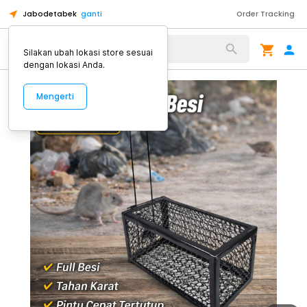
Jabodetabek
ganti
Order Tracking
Alat Kopi
Silakan ubah lokasi store sesuai
dengan lokasi Anda.
Mengerti