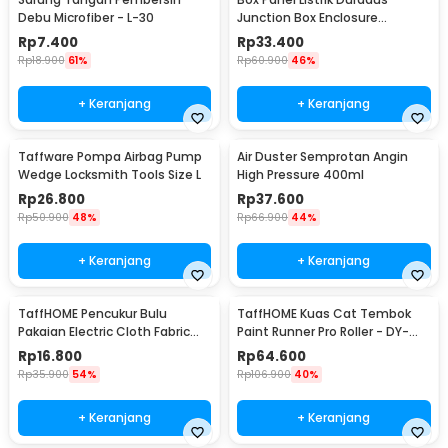
Debu Microfiber - L-30
Junction Box Enclosure
Waterproof 158x90mm - B1589
Rp
7.400
Rp
33.400
Rp
18.900
61%
Rp
60.900
46%
+ Keranjang
+ Keranjang
Taffware Pompa Airbag Pump
Air Duster Semprotan Angin
Wedge Locksmith Tools Size L
High Pressure 400ml
Rp
26.800
Rp
37.600
Rp
50.900
48%
Rp
66.900
44%
+ Keranjang
+ Keranjang
TaffHOME Pencukur Bulu
TaffHOME Kuas Cat Tembok
Pakaian Electric Cloth Fabric
Paint Runner Pro Roller - DY-
Shaver - FL-188
526
Rp
16.800
Rp
64.600
Rp
35.900
54%
Rp
106.900
40%
+ Keranjang
+ Keranjang