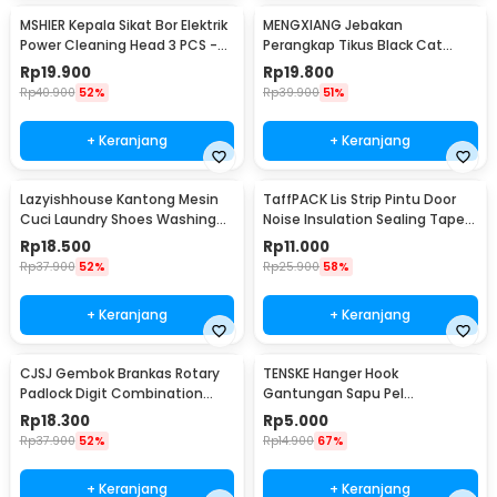
MSHIER Kepala Sikat Bor Elektrik
MENGXIANG Jebakan
Power Cleaning Head 3 PCS -
Perangkap Tikus Black Cat
DB003
Mousetrap 2 PCS - JB56
Rp
19.900
Rp
19.800
Rp
40.900
52%
Rp
39.900
51%
+ Keranjang
+ Keranjang
Lazyishhouse Kantong Mesin
TaffPACK Lis Strip Pintu Door
Cuci Laundry Shoes Washing
Noise Insulation Sealing Tape
Mesh Bag - 62319
5Mx3cm - B35
Rp
18.500
Rp
11.000
Rp
37.900
52%
Rp
25.900
58%
+ Keranjang
+ Keranjang
CJSJ Gembok Brankas Rotary
TENSKE Hanger Hook
Padlock Digit Combination
Gantungan Sapu Pel
Padlock - CH-209
Multifungsi 1 PCS - GF-016
Rp
18.300
Rp
5.000
Rp
37.900
52%
Rp
14.900
67%
+ Keranjang
+ Keranjang