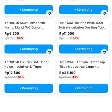
+ Keranjang
+ Keranjang
TaffHOME Sikat Pembersih
TaffHOME Lis Strip Pintu Door
Kamar Mandi WC Dapur
Noise Insulation Dusting Tape
Sponge Brush - 8211
5Mx9mmx9mm - KK-061
Rp
6.200
Rp
11.000
Rp
16.900
64%
Rp
25.900
58%
+ Keranjang
+ Keranjang
TaffHOME Lis Strip Pintu Door
TaffHOME Jebakan Perangkap
Noise Insulation D Tape
Tikus Mousetrap Cage -
9x6mm 10M - KK-062
HU1999
Rp
12.600
Rp
45.100
Rp
28.900
57%
Rp
77.900
43%
+ Keranjang
+ Keranjang
Beli Sekarang