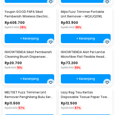
Youpin GOOD PAPA Sikat
Mijia Fuzz Trimmer Portable
Pembersih Wireless Electric
Lint Remover - MQXJQ01KL
Cleaning - CL99
Rp
406.700
Rp
93.900
Rp
557.900
28%
Rp
145.900
36%
+ Keranjang
+ Keranjang
ISHOWTIENDA Sikat Pembersih
ISHOWTIENDA Alat Pel Lantai
Cleaning Brush Dispenser
Microfiber Flat Flexible Head
Sabun Air - S0026
with Bucket - FMI60
Rp
20.700
Rp
73.200
Rp
41.900
51%
Rp
118.900
39%
+ Keranjang
+ Keranjang
MELTSET Fuzz Trimmer Lint
Lazy Rag Tisu Kertas
Remover Penghilang Bulu Serat
Disposable Tissue Paper Towel
Kain - CV8805
1 Roll (50 Helai) - MB104P
Rp
11.600
Rp
12.500
Rp
26.900
57%
Rp
28.900
57%