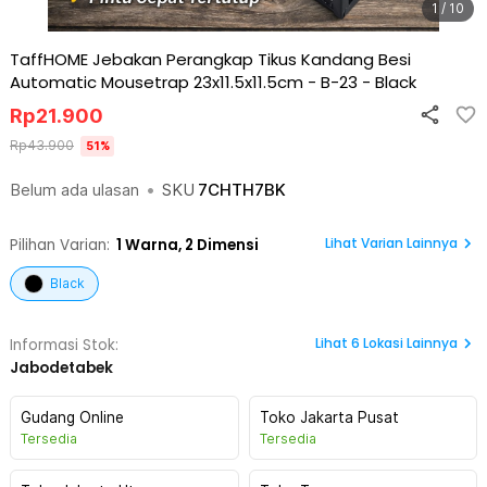
1 / 10
TaffHOME Jebakan Perangkap Tikus Kandang Besi
Automatic Mousetrap 23x11.5x11.5cm - B-23
-
Black
Rp
21.900
Rp
43.900
51
%
Belum ada ulasan
•
SKU
7CHTH7BK
Lihat Varian Lainnya
Pilihan Varian:
1
Warna,
2 Dimensi
Black
Lihat
6
Lokasi Lainnya
Informasi Stok:
Jabodetabek
Gudang Online
Toko Jakarta Pusat
Tersedia
Tersedia