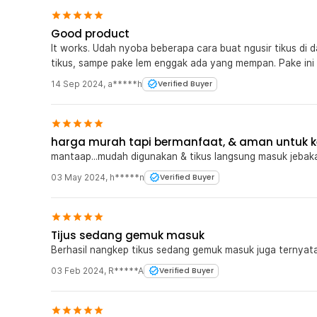
Good product
It works. Udah nyoba beberapa cara buat ngusir tikus di 
tikus, sampe pake lem enggak ada yang mempan. Pake ini 
14 Sep 2024
,
a*****h
Verified Buyer
harga murah tapi bermanfaat, & aman untuk k
mantaap...mudah digunakan & tikus langsung masuk jebak
03 May 2024
,
h*****n
Verified Buyer
Tijus sedang gemuk masuk
Berhasil nangkep tikus sedang gemuk masuk juga ternyata
03 Feb 2024
,
R*****A
Verified Buyer