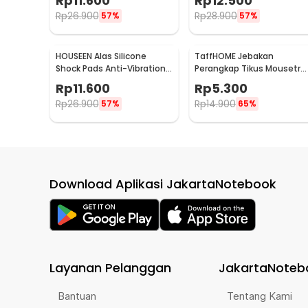
Rp
11.600
Rp
12.500
MB104P
Rp
26.900
Rp
28.900
57%
57%
HOUSEEN Alas Silicone
TaffHOME Jebakan
Shock Pads Anti-Vibration
Perangkap Tikus Mousetra
Mats 4 PCS - NY522
Sensitive - ZL-2021
Rp
11.600
Rp
5.300
Rp
26.900
Rp
14.900
57%
65%
Download Aplikasi JakartaNotebook
Layanan Pelanggan
JakartaNoteb
Bantuan
Tentang Kami