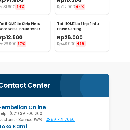
Rp
14.800
Rp
10.300
TP39
- LQ7
Rp
31.900
Rp
27.900
54%
64%
TaffHOME Lis Strip Pintu
TaffHOME Lis Strip Pintu
Door Noise Insulation D
Brush Sealing
Tape 9x6mm 10M - KK-062
10Mx9mmx15mm - KK-061
Rp
12.600
Rp
26.000
Rp
28.900
Rp
49.900
57%
48%
Contact Center
Pembelian Online
Telp : (021) 39 700 200
Customer Service (WA) :
0899 721 7050
Toko Kami