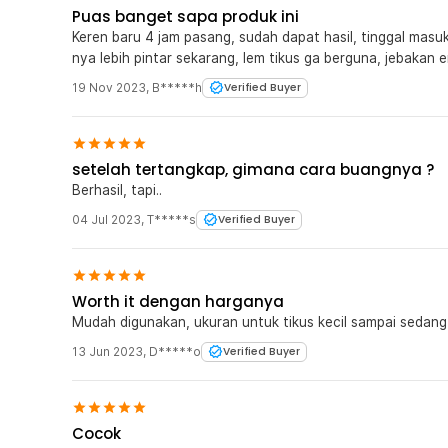
Puas banget sapa produk ini
Keren baru 4 jam pasang, sudah dapat hasil, tinggal masuk
nya lebih pintar sekarang, lem tikus ga berguna, jebakan 
19 Nov 2023
,
B*****h
Verified Buyer
setelah tertangkap, gimana cara buangnya ?
Berhasil, tapi..
04 Jul 2023
,
T*****s
Verified Buyer
Worth it dengan harganya
Mudah digunakan, ukuran untuk tikus kecil sampai sedan
13 Jun 2023
,
D*****o
Verified Buyer
Cocok