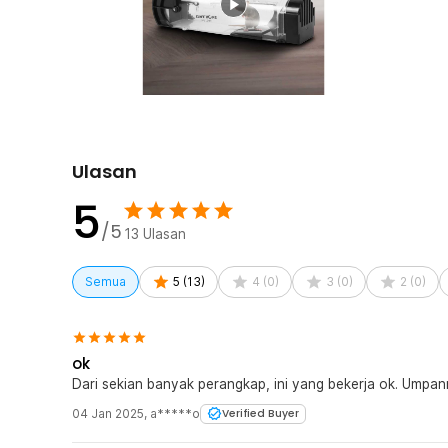
Ulasan
5
/5
13
Ulasan
Semua
5
(
13
)
4
(
0
)
3
(
0
)
2
(
0
)
ok
Dari sekian banyak perangkap, ini yang bekerja ok. Umpann
04 Jan 2025
,
a*****o
Verified Buyer