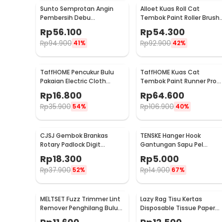
Sunto Semprotan Angin
Alloet Kuas Roll Cat
Pembersih Debu
Tembok Paint Roller Brush
Compressed Air Duster
8.5cm - HD-TVYQS
Rp
56.100
Rp
54.300
400ml - ST1003
Rp
94.900
Rp
92.900
41%
42%
TaffHOME Pencukur Bulu
TaffHOME Kuas Cat
Pakaian Electric Cloth
Tembok Paint Runner Pro
Fabric Shaver - FL-188
Roller - DY-526
Rp
16.800
Rp
64.600
Rp
35.900
Rp
106.900
54%
40%
CJSJ Gembok Brankas
TENSKE Hanger Hook
Rotary Padlock Digit
Gantungan Sapu Pel
Combination Padlock -
Multifungsi 1 PCS - GF-016
Rp
18.300
Rp
5.000
CH-209
Rp
37.900
Rp
14.900
52%
67%
MELTSET Fuzz Trimmer Lint
Lazy Rag Tisu Kertas
Remover Penghilang Bulu
Disposable Tissue Paper
Serat Kain - CV8805
Towel 1 Roll (50 Helai) -