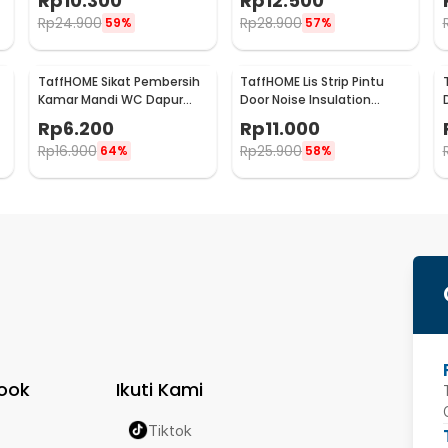
Rp
10.300
Rp
12.500
TP39
TP39
Rp
24.900
Rp
28.900
59%
57%
TaffHOME Sikat Pembersih
TaffHOME Lis Strip Pintu
p
Kamar Mandi WC Dapur
Door Noise Insulation
Sponge Brush - 8211
Dusting Tape
Rp
6.200
Rp
11.000
5Mx9mmx9mm - KK-061
Rp
16.900
Rp
25.900
64%
58%
ook
Ikuti Kami
Tiktok