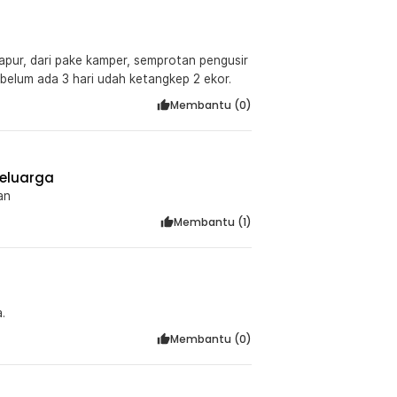
dapur, dari pake kamper, semprotan pengusir
belum ada 3 hari udah ketangkep 2 ekor.
Membantu (
0
)
eluarga
an
Membantu (
1
)
.
Membantu (
0
)