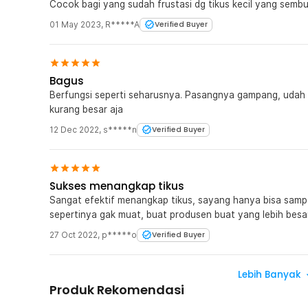
Cocok bagi yang sudah frustasi dg tikus kecil yang sembu
01 May 2023
,
R*****A
Verified Buyer
Bagus
Berfungsi seperti seharusnya. Pasangnya gampang, udah b
kurang besar aja
12 Dec 2022
,
s*****n
Verified Buyer
Sukses menangkap tikus
Sangat efektif menangkap tikus, sayang hanya bisa sampa
sepertinya gak muat, buat produsen buat yang lebih bes
27 Oct 2022
,
p*****o
Verified Buyer
Lebih Banyak
Produk Rekomendasi