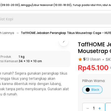
lat Kopi
umat (07:00 - 20:00), Sabtu - Minggu (08:00 - 20:00), Tutup pada Idul Fitri
Sele
 Lainnya
TaffHOME Jebakan Perangkap Tikus Mousetrap Cage - HU1
:00 - 20:00), Sabtu - Minggu/ Libur Nasional (08:00 - 17:00)
Selengkapnya
:00 - 20:00), Sabtu - Minggu/ Libur Nasional (08:00 - 17:00)
TaffHOME J
Selengkapnya
Mousetrap 
 (09:00-20:00), Minggu/Libur Nasional (12:00-20:00), Tutup pada Idul Fitri
Sele
 Produk
1 kg
 (09:00-20:00), Minggu/Libur Nasional (12:00-20:00), Tutup pada Idul Fitri
Sele
•
SK
5
13
Ulasan
nsi Kemasan
34
x
10
x
10
cm
Rp
45.100
e rumah? Segera gunakan perangkap tikus
ehingga tikus yang tertangkap akan
Pilihan Warna:
us karena dibentuk mirip dengan lubang,
umat (07:00 - 20:00), Sabtu - Minggu (08:00 - 20:00), Tutup pada Idul Fitri
Sele
ak tanpa perlu menyiksanya. Gunakan alat
Black
u di rumah.
:00 - 20:00), Sabtu - Minggu/ Libur Nasional (08:00 - 17:00)
Selengkapnya
:00 - 20:00), Sabtu - Minggu/ Libur Nasional (08:00 - 17:00)
Selengkapnya