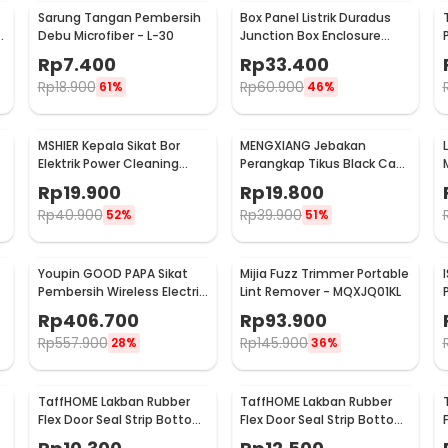
Sarung Tangan Pembersih
Box Panel Listrik Duradus
Debu Microfiber - L-30
Junction Box Enclosure
Waterproof 158x90mm -
Rp
7.400
Rp
33.400
B1589
Rp
18.900
Rp
60.900
61%
46%
MSHIER Kepala Sikat Bor
MENGXIANG Jebakan
Elektrik Power Cleaning
Perangkap Tikus Black Cat
Head 3 PCS - DB003
Mousetrap 2 PCS - JB56
Rp
19.900
Rp
19.800
Rp
40.900
Rp
39.900
52%
51%
Youpin GOOD PAPA Sikat
Mijia Fuzz Trimmer Portable
Pembersih Wireless Electric
Lint Remover - MQXJQ01KL
Cleaning - CL99
Rp
406.700
Rp
93.900
Rp
557.900
Rp
145.900
28%
36%
TaffHOME Lakban Rubber
TaffHOME Lakban Rubber
Flex Door Seal Strip Bottom
Flex Door Seal Strip Bottom
Waterproof 25mmx5M -
Waterproof 35mmx5M -