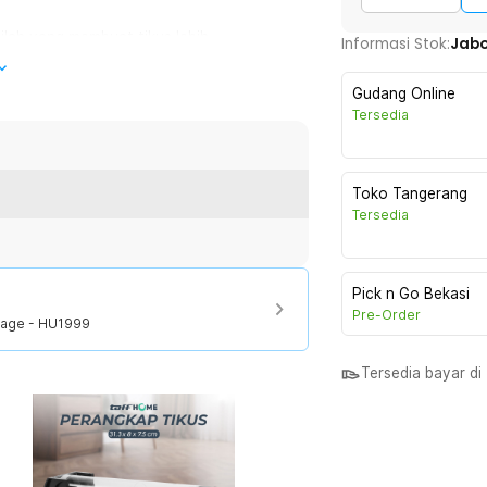
inilah yang membuat tikus lebih
Informasi Stok:
Jab
 perangkap ini harus menggunakan
Gudang Online
Tersedia
n terkurung di dalam kandang tanpa
tidak sedap yang menyengat seperti
Toko Tangerang
Tersedia
lihan terbaik. Bertujuan supaya
m jangka waktu yang lama. Perangkap ini
 apakah ada tikus yang terperangkap atau
Pick n Go Bekasi
Pre-Order
Cage - HU1999
Tersedia bayar d
:
Cage - HU1999