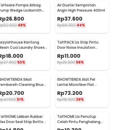
Taffware Pompa Airbag
Air Duster Semprotan
Pump Wedge Locksmith
Angin High Pressure 400ml
Tools Size L
Rp
26.800
Rp
37.600
Rp
50.900
Rp
66.900
48%
44%
Lazyishhouse Kantong
TaffPACK Lis Strip Pintu
Mesin Cuci Laundry Shoes
Door Noise Insulation
Washing Mesh Bag - 62319
Sealing Tape 5Mx3cm - B35
Rp
18.000
Rp
11.000
Rp
37.900
Rp
25.900
53%
58%
ISHOWTIENDA Sikat
ISHOWTIENDA Alat Pel
Pembersih Cleaning Brush
Lantai Microfiber Flat
Dispenser Sabun Air -
Flexible Head with Bucket -
Rp
20.700
Rp
73.200
S0026
FMI60
Rp
41.900
Rp
118.900
51%
39%
TaffHOME Lakban Rubber
TaffHOME Lis Penutup
Flex Door Seal Strip Bottom
Celah Pintu Penghalang
Waterproof 45mmx5M -
Debu Door Bottom Seal 1M