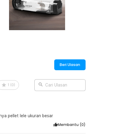
Beri Ulasan
1
(
0
)
Cari Ulasan
ya pellet lele ukuran besar
Membantu (
0
)