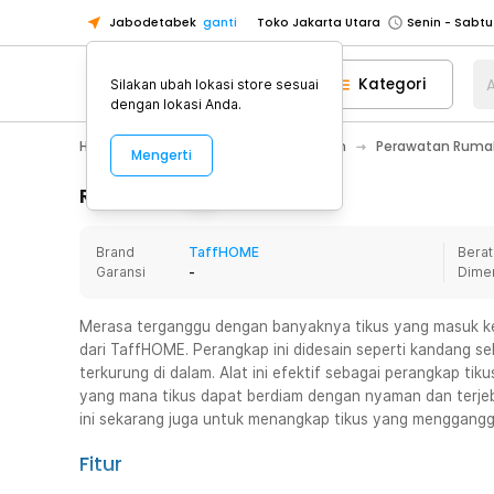
Jabodetabek
ganti
Toko Jakarta Utara
Toko Tangerang
Kategori
A
Silakan ubah lokasi store sesuai
Toko Cikupa
dengan lokasi Anda.
Pick n Go Jakarta Barat
Senin - J
Home Appliance
Perawatan Rumah
Perawatan Rumah
Mengerti
Pick n Go Bekasi
Senin - Jumat (08
Pick n Go Depok
Senin - Jumat (08
Rincian Produk
Toko Jakarta Pusat
Senin - Sabtu
Brand
TaffHOME
Berat
Toko Jakarta Barat
Senin - Sabtu
Garansi
-
Dime
Toko Jakarta Utara
Toko Tangerang
Merasa terganggu dengan banyaknya tikus yang masuk k
dari TaffHOME. Perangkap ini didesain seperti kandang s
Toko Cikupa
terkurung di dalam. Alat ini efektif sebagai perangkap tik
Pick n Go Jakarta Barat
Senin - J
yang mana tikus dapat berdiam dengan nyaman dan terjeb
ini sekarang juga untuk menangkap tikus yang menggangg
Pick n Go Bekasi
Senin - Jumat (08
Pick n Go Depok
Senin - Jumat (08
Fitur