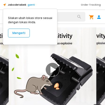
Jabodetabek
ganti
Order Tracking
Alat Kopi
Silakan ubah lokasi store sesuai
dengan lokasi Anda.
Mengerti