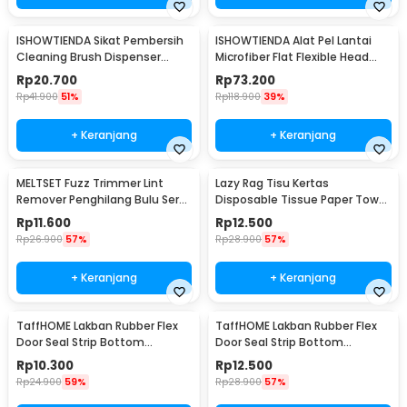
ISHOWTIENDA Sikat Pembersih
ISHOWTIENDA Alat Pel Lantai
Cleaning Brush Dispenser
Microfiber Flat Flexible Head
Sabun Air - S0026
with Bucket - FMI60
Rp
20.700
Rp
73.200
Rp
41.900
51%
Rp
118.900
39%
+ Keranjang
+ Keranjang
MELTSET Fuzz Trimmer Lint
Lazy Rag Tisu Kertas
Remover Penghilang Bulu Serat
Disposable Tissue Paper Towel
Kain - CV8805
1 Roll (50 Helai) - MB104P
Rp
11.600
Rp
12.500
Rp
26.900
57%
Rp
28.900
57%
+ Keranjang
+ Keranjang
TaffHOME Lakban Rubber Flex
TaffHOME Lakban Rubber Flex
Door Seal Strip Bottom
Door Seal Strip Bottom
Waterproof 25mmx5M - TP39
Waterproof 35mmx5M - TP39
Rp
10.300
Rp
12.500
Rp
24.900
59%
Rp
28.900
57%