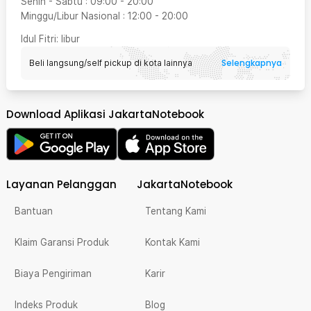
Senin - Sabtu
:
09:00
-
20:00
Minggu/Libur Nasional
:
12:00
-
20:00
Idul Fitri
: libur
Selengkapnya
Beli langsung/self pickup di kota lainnya
Download Aplikasi JakartaNotebook
Layanan Pelanggan
JakartaNotebook
Bantuan
Tentang Kami
Klaim Garansi Produk
Kontak Kami
Biaya Pengiriman
Karir
Indeks Produk
Blog