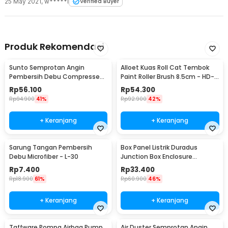
25 May 2021
,
w*****i
Verified Buyer
Produk Rekomendasi
Sunto Semprotan Angin
Alloet Kuas Roll Cat Tembok
Pembersih Debu Compressed
Paint Roller Brush 8.5cm - HD-
Air Duster 400ml - ST1003
TVYQS
Rp
56.100
Rp
54.300
Rp
94.900
41%
Rp
92.900
42%
+ Keranjang
+ Keranjang
Sarung Tangan Pembersih
Box Panel Listrik Duradus
Debu Microfiber - L-30
Junction Box Enclosure
Waterproof 158x90mm - B1589
Rp
7.400
Rp
33.400
Rp
18.900
61%
Rp
60.900
46%
+ Keranjang
+ Keranjang
Taffware Pompa Airbag Pump
Air Duster Semprotan Angin