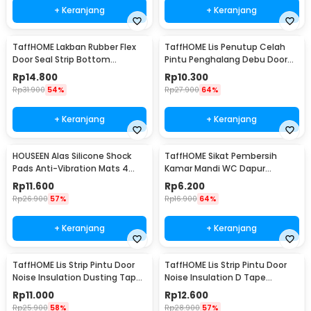
+ Keranjang
+ Keranjang
TaffHOME Lakban Rubber Flex
TaffHOME Lis Penutup Celah
Door Seal Strip Bottom
Pintu Penghalang Debu Door
Waterproof 45mmx5M - TP39
Bottom Seal 1M - LQ7
Rp
14.800
Rp
10.300
Rp
31.900
54%
Rp
27.900
64%
+ Keranjang
+ Keranjang
HOUSEEN Alas Silicone Shock
TaffHOME Sikat Pembersih
Pads Anti-Vibration Mats 4
Kamar Mandi WC Dapur
PCS - NY522
Sponge Brush - 8211
Rp
11.600
Rp
6.200
Rp
26.900
57%
Rp
16.900
64%
+ Keranjang
+ Keranjang
TaffHOME Lis Strip Pintu Door
TaffHOME Lis Strip Pintu Door
Noise Insulation Dusting Tape
Noise Insulation D Tape
5Mx9mmx9mm - KK-061
9x6mm 10M - KK-062
Rp
11.000
Rp
12.600
Rp
25.900
58%
Rp
28.900
57%