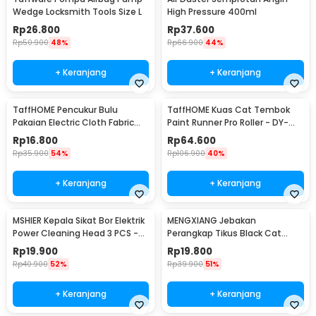
Wedge Locksmith Tools Size L
High Pressure 400ml
Rp
26.800
Rp
37.600
Rp
50.900
48%
Rp
66.900
44%
+ Keranjang
+ Keranjang
TaffHOME Pencukur Bulu
TaffHOME Kuas Cat Tembok
Pakaian Electric Cloth Fabric
Paint Runner Pro Roller - DY-
Shaver - FL-188
526
Rp
16.800
Rp
64.600
Rp
35.900
54%
Rp
106.900
40%
+ Keranjang
+ Keranjang
MSHIER Kepala Sikat Bor Elektrik
MENGXIANG Jebakan
Power Cleaning Head 3 PCS -
Perangkap Tikus Black Cat
DB003
Mousetrap 2 PCS - JB56
Rp
19.900
Rp
19.800
Rp
40.900
52%
Rp
39.900
51%
+ Keranjang
+ Keranjang