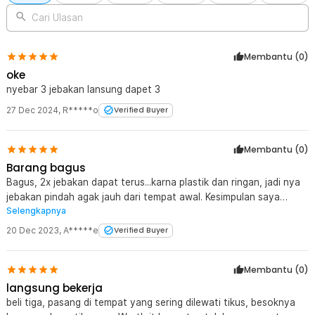
setelah digunakan.
Cari Ulasan
Kelengkapan Produk
Membantu (
0
)
Rincian yang Anda dapatkan untuk pembelian produk ini:
1 x TaffHOME Jebakan Perangkap Tikus Mousetrap Sensitive -
oke
ZL-2021
nyebar 3 jebakan lansung dapet 3
27 Dec 2024
,
R*****o
Verified Buyer
Membantu (
0
)
Barang bagus
Bagus, 2x jebakan dapat terus...karna plastik dan ringan, jadi nya
jebakan pindah agak jauh dari tempat awal. Kesimpulan saya
Selengkapnya
bagus untuk harga dan kualiatas nya. Thanks jaknote
20 Dec 2023
,
A*****e
Verified Buyer
Membantu (
0
)
langsung bekerja
beli tiga, pasang di tempat yang sering dilewati tikus, besoknya