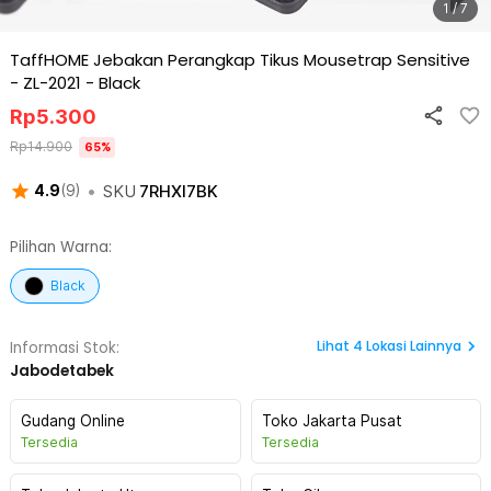
1 / 7
TaffHOME Jebakan Perangkap Tikus Mousetrap Sensitive
- ZL-2021
-
Black
Rp
5.300
Rp
14.900
65
%
•
SKU
7RHXI7BK
4.9
(
9
)
Pilihan Warna:
Black
Lihat
4
Lokasi Lainnya
Informasi Stok:
Jabodetabek
Gudang Online
Toko Jakarta Pusat
Tersedia
Tersedia