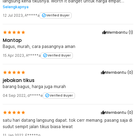
langsung kena tikusnya. Worth it banget untuk harga empat
Selengkapnya
ribuan.
12 Jul 2023
,
A*****a
Verified Buyer
Membantu (
1
)
Mantap
Bagus, murah, cara pasangnya aman
15 Apr 2023
,
A*****a
Verified Buyer
Membantu (
0
)
jebakan tikus
barang bagus, harga juga murah
04 Sep 2022
,
d*****e
Verified Buyer
Membantu (
0
)
satu hari datang langsung dapat. tok cerr memang. pasang saja di
sudut sempit jalan tikus biasa lewat
11 Jan 2022
,
E*****g