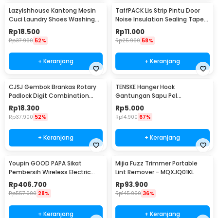
Lazyishhouse Kantong Mesin
TaffPACK Lis Strip Pintu Door
Cuci Laundry Shoes Washing
Noise Insulation Sealing Tape
Mesh Bag - 62319
5Mx3cm - B35
Rp
18.500
Rp
11.000
Rp
37.900
52%
Rp
25.900
58%
+ Keranjang
+ Keranjang
CJSJ Gembok Brankas Rotary
TENSKE Hanger Hook
Padlock Digit Combination
Gantungan Sapu Pel
Padlock - CH-209
Multifungsi 1 PCS - GF-016
Rp
18.300
Rp
5.000
Rp
37.900
52%
Rp
14.900
67%
+ Keranjang
+ Keranjang
Youpin GOOD PAPA Sikat
Mijia Fuzz Trimmer Portable
Pembersih Wireless Electric
Lint Remover - MQXJQ01KL
Cleaning - CL99
Rp
406.700
Rp
93.900
Rp
557.900
28%
Rp
145.900
36%
+ Keranjang
+ Keranjang