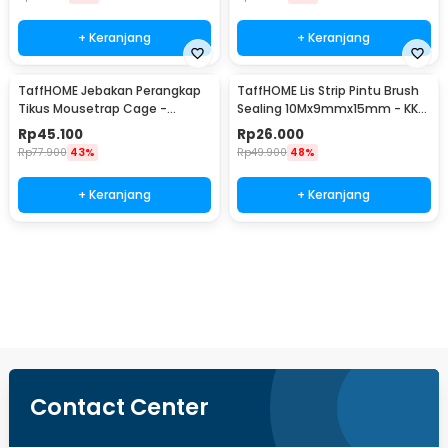
+ Keranjang
+ Keranjang
TaffHOME Jebakan Perangkap
TaffHOME Lis Strip Pintu Brush
Tikus Mousetrap Cage -
Sealing 10Mx9mmx15mm - KK-
HU1999
061
Rp
45.100
Rp
26.000
Rp
77.900
43%
Rp
49.900
48%
+ Keranjang
+ Keranjang
Beli Sekarang
Contact Center