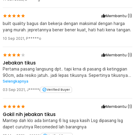
Membantu (
1
)
built quality bagus dan bekerja dengan maksimal dengan harga
yang murah. jepretannya bener bener kuat, hati hati kena tangan.
10 Sep 2021
,
P*****o
Membantu (
1
)
Jebakan tikus
Pertama pasang langsung dpt.. tapi krna di pasang di ketinggian
90cm, ada resiko jatuh.. jadi lepas tikusnya. Sepertinya tikusnya
Selengkapnya
juga besar. Lalu di pasang kembali di lantai.. langsung dpt lagi
tikusnya. Mantap..
03 Sep 2021
,
J*****i
Verified Buyer
Membantu (
1
)
Gokil nih jebakan tikus
Mantep dah klo ada bintang 6 lsg saya kasih Lsg dipasang lsg
dapet curutnya Recomeded lah barangnya