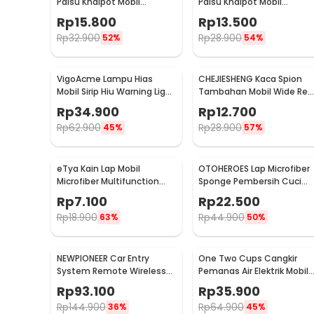
Palsu Knalpot Mobil
Palsu Knalpot Mobil
Whistler 1000-2400cc L -
Whistler 1000-1800cc M 1.6
Rp
15.800
Rp
13.500
TUR007
2.0 - TUR007
Rp
32.900
Rp
28.900
52%
54%
VigoAcme Lampu Hias
CHEJIESHENG Kaca Spion
Mobil Sirip Hiu Warning Light
Tambahan Mobil Wide Rea
Solar Energy 8 LED - FZWJSD
View Anti Blind Spot - SY-
Rp
34.900
Rp
12.700
080
Rp
62.900
Rp
28.900
45%
57%
eTya Kain Lap Mobil
OTOHEROES Lap Microfiber
Microfiber Multifunction
Sponge Pembersih Cuci
Cleaning Cloth 30x39cm -
Mobil Motor - TP266
Rp
7.100
Rp
22.500
H-10
Rp
18.900
Rp
44.900
63%
50%
NEWPIONEER Car Entry
One Two Cups Cangkir
System Remote Wireless
Pemanas Air Elektrik Mobil
12V Door Lock Mobil - CK18
Travel Mug 450ml - NJ88
Rp
93.100
Rp
35.900
Rp
144.900
Rp
64.900
36%
45%