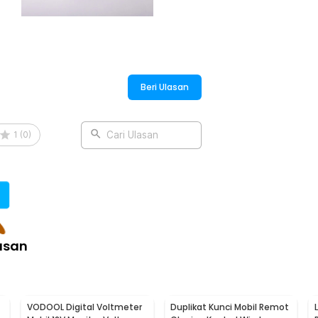
angat rapat dan padat. Anda tidak perlu
nya waktu. Dengan jahitan yang rapat,
if.
Beri Ulasan
:
ying 30x30cm - W-36P
1
(
0
)
Cari Ulasan
asan
VODOOL Digital Voltmeter
Duplikat Kunci Mobil Remot