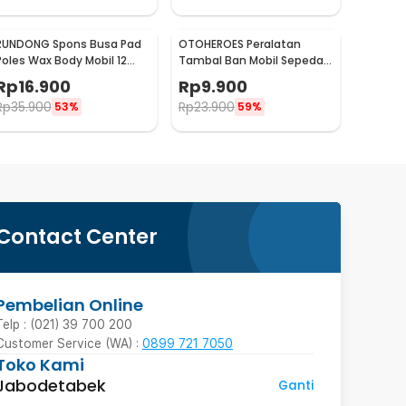
RUNDONG Spons Busa Pad
OTOHEROES Peralatan
Poles Wax Body Mobil 12
Tambal Ban Mobil Sepeda
PCS - R2010
Motor Tubeless - KBTB02
Rp
16.900
Rp
9.900
Rp
35.900
Rp
23.900
53%
59%
Contact Center
Pembelian Online
Telp : (021) 39 700 200
Customer Service (WA) :
0899 721 7050
Toko Kami
Jabodetabek
Ganti