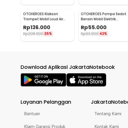
OTOHEROES Klakson
OTOHEROES Pompa Sedot
Trompet Mobil Loud Air
Bensin Mobil Elektrik
Horn 150dB 12V - JD4001
Transfer Pump 38mm DC
Rp
136.000
Rp
55.000
12V - CT-14
Rp
208.900
Rp
93.900
35%
42%
Download Aplikasi JakartaNotebook
Layanan Pelanggan
JakartaNoteb
Bantuan
Tentang Kami
Klaim Garansi Produk
Kontak Kami