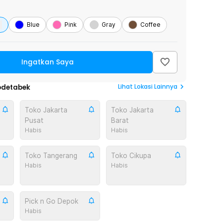
Blue
Pink
Gray
Coffee
Ingatkan Saya
Lihat
Lokasi Lainnya
odetabek
Toko Jakarta
Toko Jakarta
Pusat
Barat
Habis
Habis
Toko Tangerang
Toko Cikupa
Habis
Habis
Pick n Go Depok
Habis