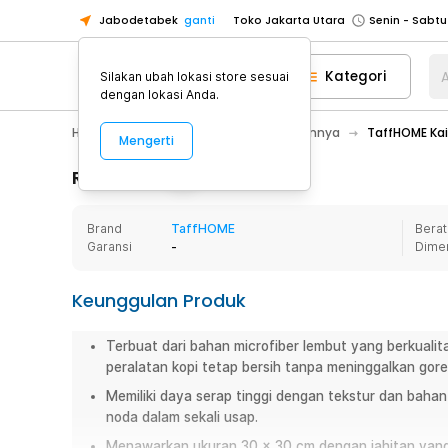
Jabodetabek
ganti
Toko Jakarta Utara
Toko Tangerang
Kategori
A
Silakan ubah lokasi store sesuai
Toko Cikupa
dengan lokasi Anda.
Pick n Go Jakarta Barat
Senin - J
Hobby
Mobil
Aksesoris Mobil Lainnya
TaffHOME Kai
Mengerti
Pick n Go Bekasi
Senin - Jumat (08
Pick n Go Depok
Senin - Jumat (08
Rincian Produk
Toko Jakarta Pusat
Senin - Sabtu
Brand
TaffHOME
Berat
Toko Jakarta Barat
Senin - Sabtu
Garansi
-
Dime
Toko Jakarta Utara
Toko Tangerang
Keunggulan Produk
Toko Cikupa
Terbuat dari bahan microfiber lembut yang berkuali
Pick n Go Jakarta Barat
Senin - J
peralatan kopi tetap bersih tanpa meninggalkan gore
Pick n Go Bekasi
Senin - Jumat (08
Memiliki daya serap tinggi dengan tekstur dan bah
Pick n Go Depok
Senin - Jumat (08
noda dalam sekali usap.
Menawarkan ukuran 30 x 30 cm dengan jahitan yang