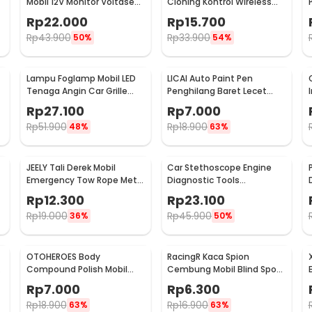
Mobil 12V Monitor Voltase
Cloning Kontrol Wireless
-
Baterai LED Display - QY836
433.92MHz 1 PCS - WE32
Rp
22.000
Rp
15.700
Rp
43.900
Rp
33.900
50%
54%
Lampu Foglamp Mobil LED
LICAI Auto Paint Pen
r
Tenaga Angin Car Grille
Penghilang Baret Lecet
Light Wind Power 2 PCS -
Mobil Scratch Removal 12ml
Rp
27.100
Rp
7.000
XY044
Rp
51.900
Rp
18.900
48%
63%
JEELY Tali Derek Mobil
Car Stethoscope Engine
Emergency Tow Rope Metal
Diagnostic Tools
Buckle U-Type 2.7M - JL30
Stetoskop Mesin Mobil -
Rp
12.300
Rp
23.100
W80582
Rp
19.000
Rp
45.900
36%
50%
OTOHEROES Body
RacingR Kaca Spion
Compound Polish Mobil
Cembung Mobil Blind Spot
Penghilang Goresan 15g
Wide Angle 50mm 2 Pcs -
Rp
7.000
Rp
6.300
with Spons - YYC-508
J0027
Rp
18.900
Rp
16.900
63%
63%