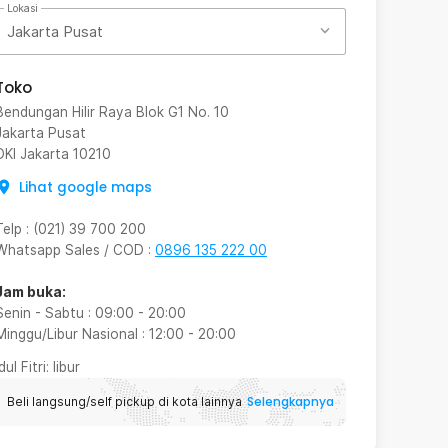
Lokasi
Jakarta Pusat
Toko
Bendungan Hilir Raya Blok G1 No. 10
Jakarta Pusat
DKI Jakarta
10210
Lihat google maps
Telp
:
(021) 39 700 200
Whatsapp Sales / COD
:
0896 135 222 00
Jam buka:
Senin - Sabtu
:
09:00
-
20:00
Minggu/Libur Nasional
:
12:00
-
20:00
Idul Fitri
: libur
Selengkapnya
Beli langsung/self pickup di kota lainnya