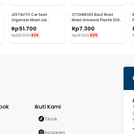
JUSTAUTO Car Seat
OTOHEROES Baut Rivet
Organizer Mobil Jok
Mobil Universal Plastik 200
Belakang Gantungan
PCS - PE02
Rp
51.700
Rp
7.300
Barang Tisu - Z-354
Rp
88.900
Rp
18.900
42%
62%
ook
Ikuti Kami
Tiktok
Instagram