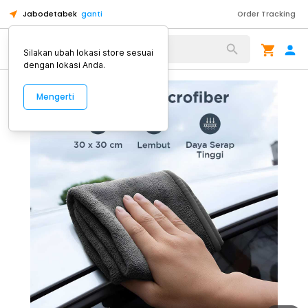
Jabodetabek
ganti
Order Tracking
Alat Kopi
Silakan ubah lokasi store sesuai
dengan lokasi Anda.
Mengerti