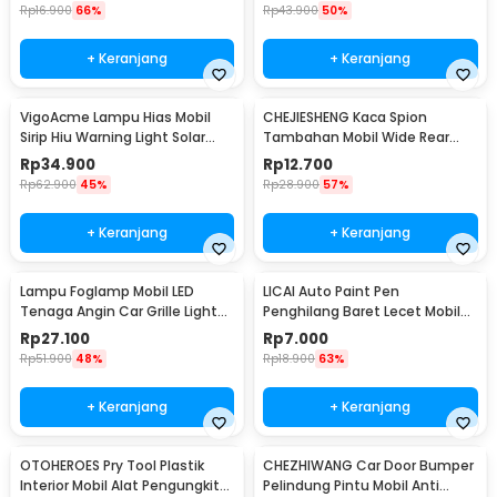
Rp
16.900
66%
Rp
43.900
50%
+ Keranjang
+ Keranjang
VigoAcme Lampu Hias Mobil
CHEJIESHENG Kaca Spion
Sirip Hiu Warning Light Solar
Tambahan Mobil Wide Rear
Energy 8 LED - FZWJSD
View Anti Blind Spot - SY-080
Rp
34.900
Rp
12.700
Rp
62.900
45%
Rp
28.900
57%
+ Keranjang
+ Keranjang
Lampu Foglamp Mobil LED
LICAI Auto Paint Pen
Tenaga Angin Car Grille Light
Penghilang Baret Lecet Mobil
Wind Power 2 PCS - XY044
Scratch Removal 12ml
Rp
27.100
Rp
7.000
Rp
51.900
48%
Rp
18.900
63%
+ Keranjang
+ Keranjang
OTOHEROES Pry Tool Plastik
CHEZHIWANG Car Door Bumper
Interior Mobil Alat Pengungkit
Pelindung Pintu Mobil Anti