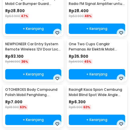
Mobil Car Bumper Guard
Radio FM Signal Amplifier untuk
57mm 2.5M
Mobil - ANT-208
Rp
28.800
Rp
28.400
Rp
53.900
47%
Rp
53.900
48%
+ Keranjang
+ Keranjang
NEWPIONEER Car Entry System
One Two Cups Cangkir
Remote Wireless 12V Door Lock
Pemanas Air Elektrik Mobil
Mobil - CK18
Travel Mug 450ml - NJ88
Rp
93.100
Rp
35.900
Rp
144.900
36%
Rp
64.900
45%
+ Keranjang
+ Keranjang
OTOHEROES Body Compound
RacingR Kaca Spion Cembung
Polish Mobil Penghilang
Mobil Blind Spot Wide Angle
Goresan 15g with Spons - YYC-
50mm 2 Pcs - J0027
Rp
7.000
Rp
6.300
508
Rp
18.900
63%
Rp
16.900
63%
+ Keranjang
+ Keranjang