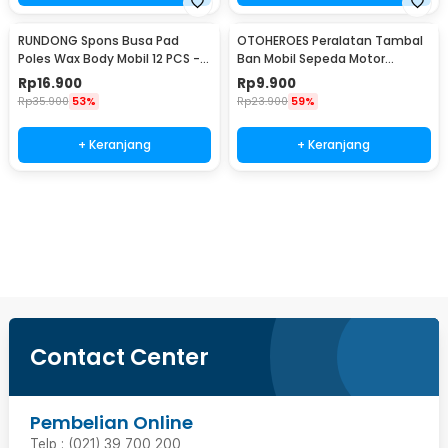
RUNDONG Spons Busa Pad
OTOHEROES Peralatan Tambal
Poles Wax Body Mobil 12 PCS -
Ban Mobil Sepeda Motor
R2010
Tubeless - KBTB02
Rp
16.900
Rp
9.900
Rp
35.900
53%
Rp
23.900
59%
+ Keranjang
+ Keranjang
Beli Sekarang
Contact Center
Pembelian Online
Telp : (021) 39 700 200