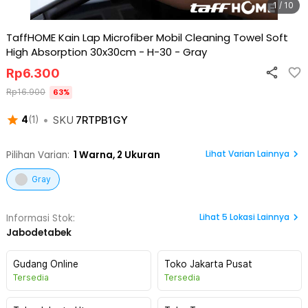
1 / 10
TaffHOME Kain Lap Microfiber Mobil Cleaning Towel Soft
High Absorption 30x30cm - H-30
-
Gray
Rp
6.300
Rp
16.900
63
%
•
SKU
7RTPB1GY
4
(
1
)
Lihat Varian Lainnya
Pilihan Varian:
1
Warna,
2 Ukuran
Gray
Lihat
5
Lokasi Lainnya
Informasi Stok:
Jabodetabek
Gudang Online
Toko Jakarta Pusat
Tersedia
Tersedia