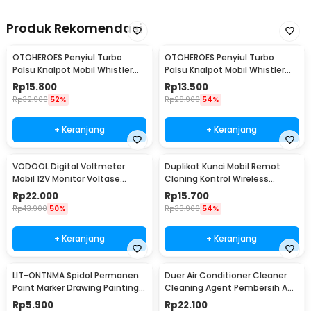
Produk Rekomendasi
OTOHEROES Penyiul Turbo
OTOHEROES Penyiul Turbo
Palsu Knalpot Mobil Whistler
Palsu Knalpot Mobil Whistler
1000-2400cc L - TUR007
1000-1800cc M 1.6-2.0 - TUR007
Rp
15.800
Rp
13.500
Rp
32.900
52%
Rp
28.900
54%
+ Keranjang
+ Keranjang
VODOOL Digital Voltmeter
Duplikat Kunci Mobil Remot
Mobil 12V Monitor Voltase
Cloning Kontrol Wireless
Baterai LED Display - QY836
433.92MHz 1 PCS - WE32
Rp
22.000
Rp
15.700
Rp
43.900
50%
Rp
33.900
54%
+ Keranjang
+ Keranjang
LIT-ONTNMA Spidol Permanen
Duer Air Conditioner Cleaner
Paint Marker Drawing Painting
Cleaning Agent Pembersih AC
Oil Base - MP-01
Rumah 500ml - QUY1640
Rp
5.900
Rp
22.100