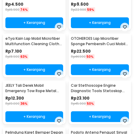
Set 4 PCS - AA16
Gores 8 PCS - HT-001
Rp
4.500
Rp
9.600
Rp
16.900
74%
Rp
22.900
59%
+ Keranjang
+ Keranjang
eTya Kain Lap Mobil Microfiber
OTOHEROES Lap Microfiber
Multifunction Cleaning Cloth
Sponge Pembersih Cuci Mobil
30x39cm - H-10
Motor - TP266
Rp
7.100
Rp
22.500
Rp
18.900
63%
Rp
44.900
50%
+ Keranjang
+ Keranjang
JEELY Tali Derek Mobil
Car Stethoscope Engine
Emergency Tow Rope Metal
Diagnostic Tools Stetoskop
Buckle U-Type 2.7M - JL30
Mesin Mobil - W80582
Rp
12.300
Rp
23.100
Rp
19.000
36%
Rp
45.900
50%
+ Keranjang
+ Keranjang
Pelindung Karet Bemper Depan
Podofo Antena Penguat Sinyal