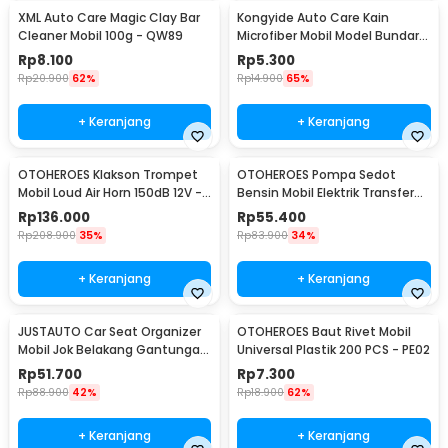
XML Auto Care Magic Clay Bar
Kongyide Auto Care Kain
Cleaner Mobil 100g - QW89
Microfiber Mobil Model Bundar -
L-20
Rp
8.100
Rp
5.300
Rp
20.900
62%
Rp
14.900
65%
+ Keranjang
+ Keranjang
OTOHEROES Klakson Trompet
OTOHEROES Pompa Sedot
Mobil Loud Air Horn 150dB 12V -
Bensin Mobil Elektrik Transfer
JD4001
Pump 38mm DC 12V - CT-14
Rp
136.000
Rp
55.400
Rp
208.900
35%
Rp
83.900
34%
+ Keranjang
+ Keranjang
JUSTAUTO Car Seat Organizer
OTOHEROES Baut Rivet Mobil
Mobil Jok Belakang Gantungan
Universal Plastik 200 PCS - PE02
Barang Tisu - Z-354
Rp
51.700
Rp
7.300
Rp
88.900
42%
Rp
18.900
62%
+ Keranjang
+ Keranjang