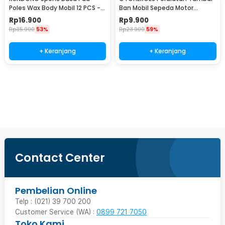
Poles Wax Body Mobil 12 PCS -
Ban Mobil Sepeda Motor
R2010
Tubeless - KBTB02
Rp
16.900
Rp
9.900
Rp
35.900
53%
Rp
23.900
59%
+ Keranjang
+ Keranjang
Beli Sekarang
Contact Center
Pembelian Online
Telp : (021) 39 700 200
Customer Service (WA) :
0899 721 7050
Toko Kami