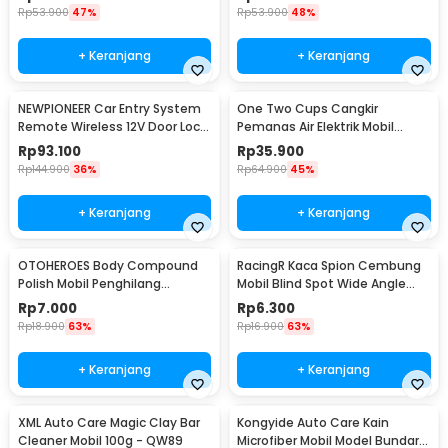
Rp
53.900
47%
Rp
53.900
48%
+ Keranjang
+ Keranjang
NEWPIONEER Car Entry System
One Two Cups Cangkir
Remote Wireless 12V Door Lock
Pemanas Air Elektrik Mobil
Mobil - CK18
Travel Mug 450ml - NJ88
Rp
93.100
Rp
35.900
Rp
144.900
36%
Rp
64.900
45%
+ Keranjang
+ Keranjang
OTOHEROES Body Compound
RacingR Kaca Spion Cembung
Polish Mobil Penghilang
Mobil Blind Spot Wide Angle
Goresan 15g with Spons - YYC-
50mm 2 Pcs - J0027
Rp
7.000
Rp
6.300
508
Rp
18.900
63%
Rp
16.900
63%
+ Keranjang
+ Keranjang
XML Auto Care Magic Clay Bar
Kongyide Auto Care Kain
Cleaner Mobil 100g - QW89
Microfiber Mobil Model Bundar -