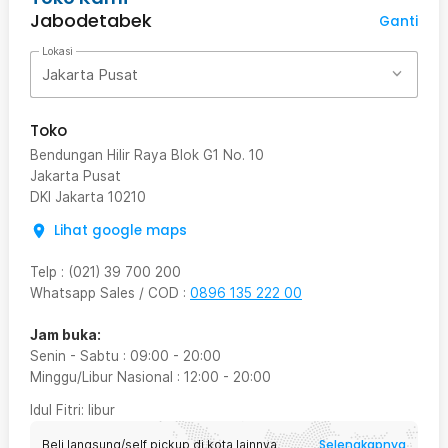
Jabodetabek
Ganti
Lokasi
Jakarta Pusat
Toko
Bendungan Hilir Raya Blok G1 No. 10
Jakarta Pusat
DKI Jakarta
10210
Lihat google maps
Telp
:
(021) 39 700 200
Whatsapp Sales / COD
:
0896 135 222 00
Jam buka:
Senin - Sabtu
:
09:00
-
20:00
Minggu/Libur Nasional
:
12:00
-
20:00
Idul Fitri
: libur
Selengkapnya
Beli langsung/self pickup di kota lainnya