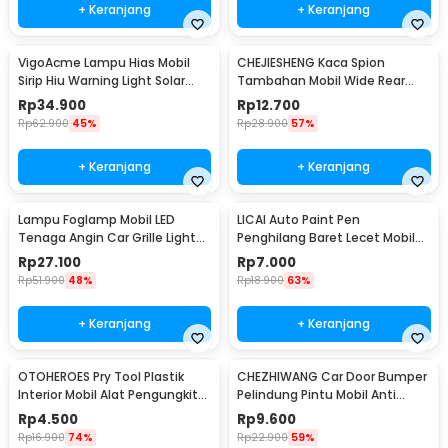
+ Keranjang
+ Keranjang
VigoAcme Lampu Hias Mobil
CHEJIESHENG Kaca Spion
Sirip Hiu Warning Light Solar
Tambahan Mobil Wide Rear
Energy 8 LED - FZWJSD
View Anti Blind Spot - SY-080
Rp
34.900
Rp
12.700
Rp
62.900
45%
Rp
28.900
57%
+ Keranjang
+ Keranjang
Lampu Foglamp Mobil LED
LICAI Auto Paint Pen
Tenaga Angin Car Grille Light
Penghilang Baret Lecet Mobil
Wind Power 2 PCS - XY044
Scratch Removal 12ml
Rp
27.100
Rp
7.000
Rp
51.900
48%
Rp
18.900
63%
+ Keranjang
+ Keranjang
OTOHEROES Pry Tool Plastik
CHEZHIWANG Car Door Bumper
Interior Mobil Alat Pengungkit
Pelindung Pintu Mobil Anti
Set 4 PCS - AA16
Gores 8 PCS - HT-001
Rp
4.500
Rp
9.600
Rp
16.900
74%
Rp
22.900
59%