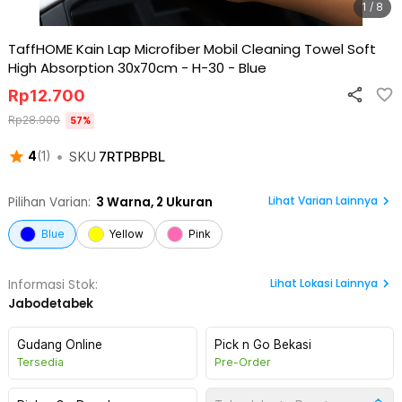
1 / 8
TaffHOME Kain Lap Microfiber Mobil Cleaning Towel Soft
High Absorption 30x70cm - H-30
-
Blue
Rp
12.700
Rp
28.900
57
%
•
SKU
7RTPBPBL
4
(
1
)
Lihat Varian Lainnya
Pilihan Varian:
3
Warna,
2 Ukuran
Blue
Yellow
Pink
Lihat
Lokasi Lainnya
Informasi Stok:
Jabodetabek
Gudang Online
Pick n Go Bekasi
Tersedia
Pre-Order