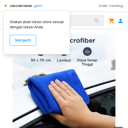
Jabodetabek
ganti
Order Tracking
Alat Kopi
Silakan ubah lokasi store sesuai
dengan lokasi Anda.
Mengerti