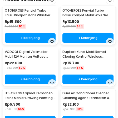
OTOHEROES Penyiul Turbo
OTOHEROES Penyiul Turbo
Palsu Knalpot Mobil Whistler
Palsu Knalpot Mobil Whistler
1000-2400cc L - TUR007
1000-1800cc M 1.6-2.0 - TUR007
Rp
15.800
Rp
13.500
Rp
32.900
52%
Rp
28.900
54%
+ Keranjang
+ Keranjang
VODOOL Digital Voltmeter
Duplikat Kunci Mobil Remot
Mobil 12V Monitor Voltase
Cloning Kontrol Wireless
Baterai LED Display - QY836
433.92MHz 1 PCS - WE32
Rp
22.000
Rp
15.700
Rp
43.900
50%
Rp
33.900
54%
+ Keranjang
+ Keranjang
LIT-ONTNMA Spidol Permanen
Duer Air Conditioner Cleaner
Paint Marker Drawing Painting
Cleaning Agent Pembersih AC
Oil Base - MP-01
Rumah 500ml - QUY1640
Rp
5.900
Rp
22.100
Rp
16.900
66%
Rp
43.900
50%