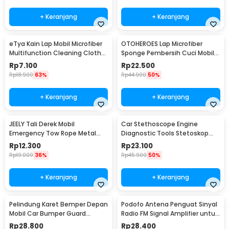
+ Keranjang
+ Keranjang
eTya Kain Lap Mobil Microfiber
OTOHEROES Lap Microfiber
Multifunction Cleaning Cloth
Sponge Pembersih Cuci Mobil
30x39cm - H-10
Motor - TP266
Rp
7.100
Rp
22.500
Rp
18.900
63%
Rp
44.900
50%
+ Keranjang
+ Keranjang
JEELY Tali Derek Mobil
Car Stethoscope Engine
Emergency Tow Rope Metal
Diagnostic Tools Stetoskop
Buckle U-Type 2.7M - JL30
Mesin Mobil - W80582
Rp
12.300
Rp
23.100
Rp
19.000
36%
Rp
45.900
50%
+ Keranjang
+ Keranjang
Pelindung Karet Bemper Depan
Podofo Antena Penguat Sinyal
Mobil Car Bumper Guard
Radio FM Signal Amplifier untuk
57mm 2.5M
Mobil - ANT-208
Rp
28.800
Rp
28.400