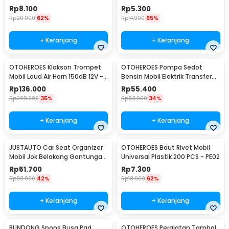
L-20
Rp
8.100
Rp
5.300
Rp
20.900
62%
Rp
14.900
65%
+ Keranjang
+ Keranjang
OTOHEROES Klakson Trompet
OTOHEROES Pompa Sedot
Mobil Loud Air Horn 150dB 12V -
Bensin Mobil Elektrik Transfer
JD4001
Pump 38mm DC 12V - CT-14
Rp
136.000
Rp
55.400
Rp
208.900
35%
Rp
83.900
34%
+ Keranjang
+ Keranjang
JUSTAUTO Car Seat Organizer
OTOHEROES Baut Rivet Mobil
Mobil Jok Belakang Gantungan
Universal Plastik 200 PCS - PE02
Barang Tisu - Z-354
Rp
51.700
Rp
7.300
Rp
88.900
42%
Rp
18.900
62%
+ Keranjang
+ Keranjang
RUNDONG Spons Busa Pad
OTOHEROES Peralatan Tambal