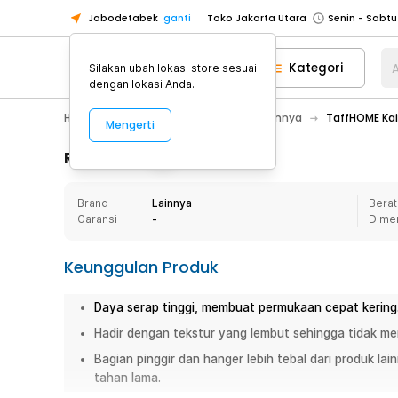
Jabodetabek
ganti
Toko Jakarta Utara
Toko Tangerang
Kategori
A
Silakan ubah lokasi store sesuai
Toko Cikupa
dengan lokasi Anda.
Pick n Go Jakarta Barat
Senin - J
Hobby
Mobil
Aksesoris Mobil Lainnya
TaffHOME Kai
Mengerti
Pick n Go Bekasi
Senin - Jumat (08
Pick n Go Depok
Senin - Jumat (08
Rincian Produk
Toko Jakarta Pusat
Senin - Sabtu
Brand
Lainnya
Berat
Toko Jakarta Barat
Senin - Sabtu
Garansi
-
Dime
Toko Jakarta Utara
Toko Tangerang
Keunggulan Produk
Toko Cikupa
D
aya serap tinggi, membuat permukaan cepat kering
Pick n Go Jakarta Barat
Senin - J
Hadir dengan tekstur yang lembut sehingga tidak m
Pick n Go Bekasi
Senin - Jumat (08
Bagian pinggir dan hanger lebih tebal dari produk l
Pick n Go Depok
Senin - Jumat (08
tahan lama.