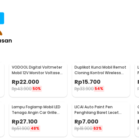
rap tinggi, kain lap ini bisa diandalkan
 sebagainya. Inilah kain lap serbaguna
asan
:
wel Soft High Absorption - H-30
VODOOL Digital Voltmeter
Duplikat Kunci Mobil Remot
Mobil 12V Monitor Voltase
Cloning Kontrol Wireless
-
Baterai LED Display - QY836
433.92MHz 1 PCS - WE32
Rp
22.000
Rp
15.700
Rp
43.900
Rp
33.900
50%
54%
Lampu Foglamp Mobil LED
LICAI Auto Paint Pen
r
Tenaga Angin Car Grille
Penghilang Baret Lecet
Light Wind Power 2 PCS -
Mobil Scratch Removal 12ml
Rp
27.100
Rp
7.000
XY044
Rp
51.900
Rp
18.900
48%
63%