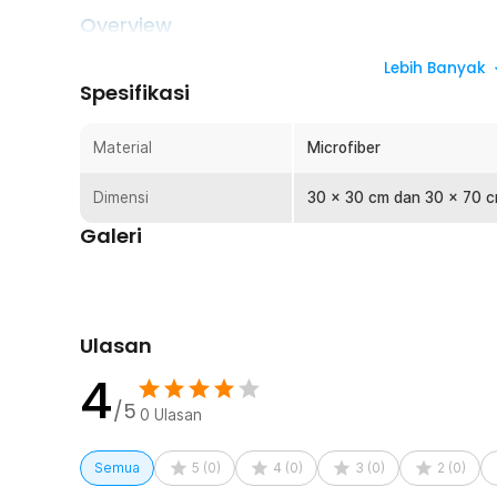
Overview
Sering kesal karena mobil tidak kunjung kering setelah d
Lebih Banyak
lap microfiber dari TaffHOME. Material microfiber memili
Spesifikasi
lembut. Guna menjaga bodi eksterior atau interior mobil aga
juga bisa digunakan untuk membersihkan furnitur rumah.
Material
Microfiber
Fitur
Dimensi
30 x 30 cm dan 30 x 70 cm
Keringkan dengan Cepat
Galeri
Memilih kain lap microfiber sebagai aksesori kebersihan
mikro dikenal memiliki daya serap tinggi. Mengeringkan m
maksimal.
Efektif Bersihkan Noda
Ulasan
Selain memiliki daya serap tinggi, kain lap dengan bahan 
biasa! Anda tidak perlu ragu saat membersihkan noda d
4
interior. Lap akan menghilangkan noda tanpa meninggal
/5
0
Ulasan
Gantung dengan Mudah
Dilipat atau digantung, Anda bisa menyimpannya sesuai ke
Semua
5
(
0
)
4
(
0
)
3
(
0
)
2
(
0
)
gantungan di bagian ujungnya. Selain menghemat ruang