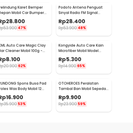
Pelindung Karet Bemper
Podofo Antena Penguat
Depan Mobil Car Bumper
Sinyal Radio FM Signal
Guard 57mm 2.5M
Amplifier untuk Mobil -
Rp
28.800
Rp
28.400
ANT-208
Rp
53.900
Rp
53.900
47%
48%
XML Auto Care Magic Clay
Kongyide Auto Care Kain
Bar Cleaner Mobil 100g -
Microfiber Mobil Model
QW89
Bundar - L-20
Rp
8.100
Rp
5.300
Rp
20.900
Rp
14.900
62%
65%
RUNDONG Spons Busa Pad
OTOHEROES Peralatan
Poles Wax Body Mobil 12
Tambal Ban Mobil Sepeda
PCS - R2010
Motor Tubeless - KBTB02
Rp
16.900
Rp
9.900
Rp
35.900
Rp
23.900
53%
59%