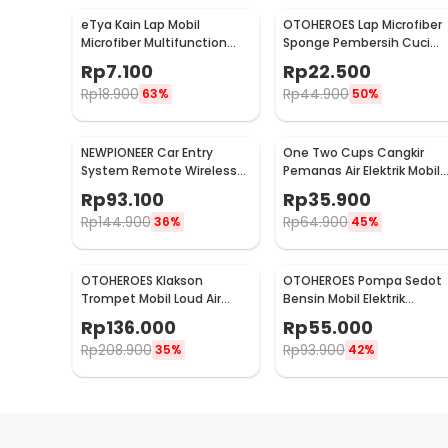
eTya Kain Lap Mobil
OTOHEROES Lap Microfiber
Microfiber Multifunction
Sponge Pembersih Cuci
Cleaning Cloth 30x39cm -
Mobil Motor - TP266
Rp
7.100
Rp
22.500
H-10
Rp
18.900
Rp
44.900
63%
50%
NEWPIONEER Car Entry
One Two Cups Cangkir
System Remote Wireless
Pemanas Air Elektrik Mobil
12V Door Lock Mobil - CK18
Travel Mug 450ml - NJ88
Rp
93.100
Rp
35.900
Rp
144.900
Rp
64.900
36%
45%
OTOHEROES Klakson
OTOHEROES Pompa Sedot
Trompet Mobil Loud Air
Bensin Mobil Elektrik
Horn 150dB 12V - JD4001
Transfer Pump 38mm DC
Rp
136.000
Rp
55.000
12V - CT-14
Rp
208.900
Rp
93.900
35%
42%