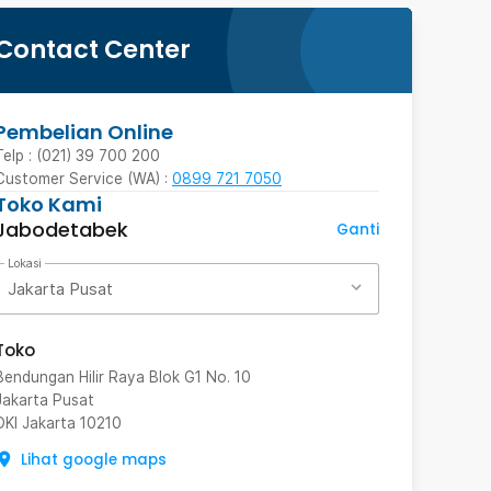
Contact Center
Pembelian Online
Telp : (021) 39 700 200
Customer Service (WA) :
0899 721 7050
Toko Kami
Jabodetabek
Ganti
Lokasi
Jakarta Pusat
Toko
Bendungan Hilir Raya Blok G1 No. 10
Jakarta Pusat
DKI Jakarta
10210
Lihat google maps