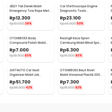
JEELY Tali Derek Mobil
Car Stethoscope Engine
Emergency Tow Rope Metal
Diagnostic Tools
Buckle U-Type 2.7M - JL30
Stetoskop Mesin Mobil -
Rp
12.300
Rp
23.100
W80582
Rp
19.000
Rp
45.900
36%
50%
OTOHEROES Body
RacingR Kaca Spion
Compound Polish Mobil
Cembung Mobil Blind Spot
Penghilang Goresan 15g
Wide Angle 50mm 2 Pcs -
Rp
7.000
Rp
6.300
with Spons - YYC-508
J0027
Rp
18.900
Rp
16.900
63%
63%
JUSTAUTO Car Seat
OTOHEROES Baut Rivet
Organizer Mobil Jok
Mobil Universal Plastik 200
Belakang Gantungan
PCS - PE02
Rp
51.700
Rp
7.300
Barang Tisu - Z-354
Rp
88.900
Rp
18.900
42%
62%