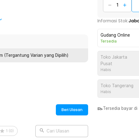
icuci? Itu tandanya Anda membutuhkan kain
Informasi Stok:
Jab
ki daya serap tinggi dan permukaan yang
r tidak lecet. Selain kendaraan, kain lap ini
Gudang Online
Tersedia
 (Tergantung Varian yang Dipilih)
Toko Jakarta
Pusat
 mobil merupakan pilihan tepat. Serat
Habis
obil setelah dicuci jadi lebih cepat dan
Toko Tangerang
Habis
microfiber juga lebih lembut dari lap
an minyak pada bagian eksterior atau
Tersedia bayar d
Beri Ulasan
kan goresan.
inginan. Kain lap telah dibekali tali
1
(
0
)
Cari Ulasan
, menggantung lap juga dapat