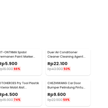
LIT-ONTNMA Spidol
Duer Air Conditioner
Permanen Paint Marker
Cleaner Cleaning Agent
Drawing Painting Oil Base -
Pembersih AC Rumah
Rp
5.900
Rp
22.100
MP-01
500ml - QUY1640
Rp
16.900
Rp
43.900
66%
50%
OTOHEROES Pry Tool Plastik
CHEZHIWANG Car Door
Interior Mobil Alat
Bumper Pelindung Pintu
Pengungkit Set 4 PCS -
Mobil Anti Gores 8 PCS -
Rp
4.500
Rp
9.600
AA16
HT-001
Rp
16.900
Rp
22.900
74%
59%