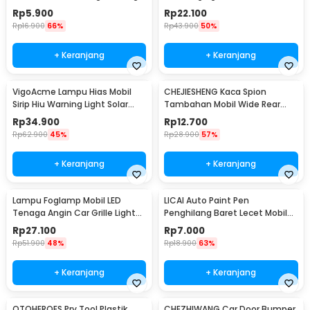
Oil Base - MP-01
Rumah 500ml - QUY1640
Rp
5.900
Rp
22.100
Rp
16.900
66%
Rp
43.900
50%
+ Keranjang
+ Keranjang
VigoAcme Lampu Hias Mobil
CHEJIESHENG Kaca Spion
Sirip Hiu Warning Light Solar
Tambahan Mobil Wide Rear
Energy 8 LED - FZWJSD
View Anti Blind Spot - SY-080
Rp
34.900
Rp
12.700
Rp
62.900
45%
Rp
28.900
57%
+ Keranjang
+ Keranjang
Lampu Foglamp Mobil LED
LICAI Auto Paint Pen
Tenaga Angin Car Grille Light
Penghilang Baret Lecet Mobil
Wind Power 2 PCS - XY044
Scratch Removal 12ml
Rp
27.100
Rp
7.000
Rp
51.900
48%
Rp
18.900
63%
+ Keranjang
+ Keranjang
OTOHEROES Pry Tool Plastik
CHEZHIWANG Car Door Bumper