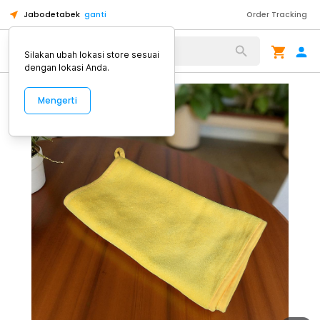
Jabodetabek
ganti
Order Tracking
Alat Kopi
Silakan ubah lokasi store sesuai
dengan lokasi Anda.
Mengerti