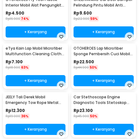
Interior Mobil Alat Pengungkit
Pelindung Pintu Mobil Anti
Set 4 PCS - AA16
Gores 8 PCS - HT-001
Rp
4.500
Rp
9.600
Rp
16.900
74%
Rp
22.900
59%
+ Keranjang
+ Keranjang
eTya Kain Lap Mobil Microfiber
OTOHEROES Lap Microfiber
Multifunction Cleaning Cloth
Sponge Pembersih Cuci Mobil
30x39cm - H-10
Motor - TP266
Rp
7.100
Rp
22.500
Rp
18.900
63%
Rp
44.900
50%
+ Keranjang
+ Keranjang
JEELY Tali Derek Mobil
Car Stethoscope Engine
Emergency Tow Rope Metal
Diagnostic Tools Stetoskop
Buckle U-Type 2.7M - JL30
Mesin Mobil - W80582
Rp
12.300
Rp
23.100
Rp
19.000
36%
Rp
45.900
50%
+ Keranjang
+ Keranjang