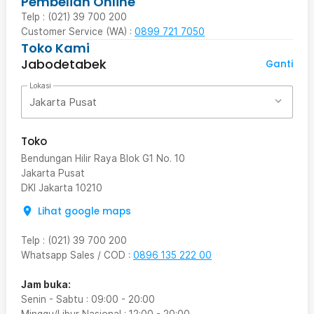
Pembelian Online
Telp : (021) 39 700 200
Customer Service (WA) :
0899 721 7050
Toko Kami
Jabodetabek
Ganti
Lokasi
Jakarta Pusat
Toko
Bendungan Hilir Raya Blok G1 No. 10
Jakarta Pusat
DKI Jakarta
10210
Lihat google maps
Telp
:
(021) 39 700 200
Whatsapp Sales / COD
:
0896 135 222 00
Jam buka:
Senin - Sabtu
:
09:00
-
20:00
Minggu/Libur Nasional
:
12:00
-
20:00