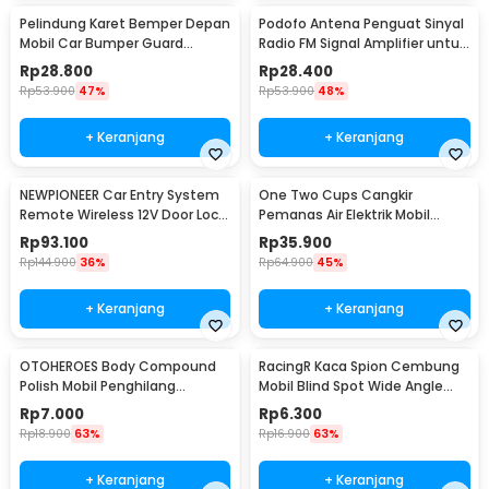
Pelindung Karet Bemper Depan
Podofo Antena Penguat Sinyal
Mobil Car Bumper Guard
Radio FM Signal Amplifier untuk
57mm 2.5M
Mobil - ANT-208
Rp
28.800
Rp
28.400
Rp
53.900
47%
Rp
53.900
48%
+ Keranjang
+ Keranjang
NEWPIONEER Car Entry System
One Two Cups Cangkir
Remote Wireless 12V Door Lock
Pemanas Air Elektrik Mobil
Mobil - CK18
Travel Mug 450ml - NJ88
Rp
93.100
Rp
35.900
Rp
144.900
36%
Rp
64.900
45%
+ Keranjang
+ Keranjang
OTOHEROES Body Compound
RacingR Kaca Spion Cembung
Polish Mobil Penghilang
Mobil Blind Spot Wide Angle
Goresan 15g with Spons - YYC-
50mm 2 Pcs - J0027
Rp
7.000
Rp
6.300
508
Rp
18.900
63%
Rp
16.900
63%
+ Keranjang
+ Keranjang