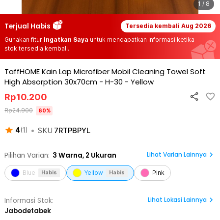
1 / 8
Terjual Habis
Tersedia kembali
Aug 2026
Gunakan fitur
Ingatkan Saya
untuk mendapatkan informasi ketika
stok tersedia kembali.
TaffHOME Kain Lap Microfiber Mobil Cleaning Towel Soft
High Absorption 30x70cm - H-30
-
Yellow
Rp
10.200
Rp
24.900
60
%
•
SKU
7RTPBPYL
4
(
1
)
Lihat Varian Lainnya
Pilihan Varian:
3
Warna,
2 Ukuran
Blue
Yellow
Pink
Habis
Habis
Lihat
Lokasi Lainnya
Informasi Stok:
Jabodetabek