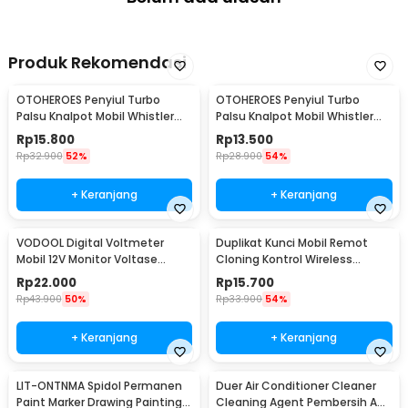
Absorption - H-30
Produk Rekomendasi
OTOHEROES Penyiul Turbo
OTOHEROES Penyiul Turbo
Palsu Knalpot Mobil Whistler
Palsu Knalpot Mobil Whistler
1000-2400cc L - TUR007
1000-1800cc M 1.6-2.0 - TUR007
Rp
15.800
Rp
13.500
Rp
32.900
52%
Rp
28.900
54%
+ Keranjang
+ Keranjang
VODOOL Digital Voltmeter
Duplikat Kunci Mobil Remot
Mobil 12V Monitor Voltase
Cloning Kontrol Wireless
Baterai LED Display - QY836
433.92MHz 1 PCS - WE32
Rp
22.000
Rp
15.700
Rp
43.900
50%
Rp
33.900
54%
+ Keranjang
+ Keranjang
LIT-ONTNMA Spidol Permanen
Duer Air Conditioner Cleaner
Paint Marker Drawing Painting
Cleaning Agent Pembersih AC