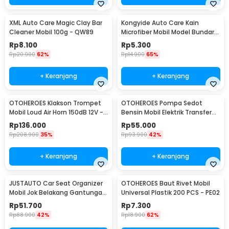
XML Auto Care Magic Clay Bar
Kongyide Auto Care Kain
Cleaner Mobil 100g - QW89
Microfiber Mobil Model Bundar -
L-20
Rp
8.100
Rp
5.300
Rp
20.900
62%
Rp
14.900
65%
+ Keranjang
+ Keranjang
OTOHEROES Klakson Trompet
OTOHEROES Pompa Sedot
Mobil Loud Air Horn 150dB 12V -
Bensin Mobil Elektrik Transfer
JD4001
Pump 38mm DC 12V - CT-14
Rp
136.000
Rp
55.000
Rp
208.900
35%
Rp
93.900
42%
+ Keranjang
+ Keranjang
JUSTAUTO Car Seat Organizer
OTOHEROES Baut Rivet Mobil
Mobil Jok Belakang Gantungan
Universal Plastik 200 PCS - PE02
Barang Tisu - Z-354
Rp
51.700
Rp
7.300
Rp
88.900
42%
Rp
18.900
62%