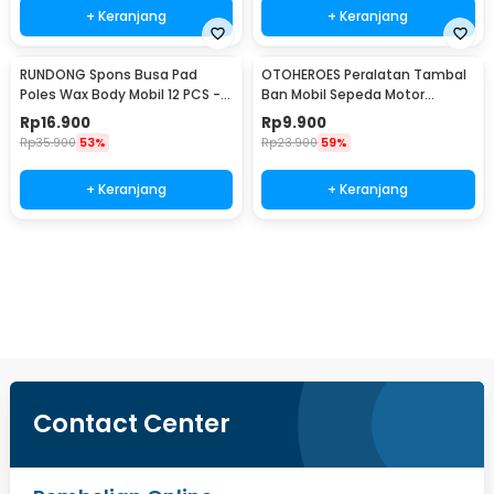
+ Keranjang
+ Keranjang
RUNDONG Spons Busa Pad
OTOHEROES Peralatan Tambal
Poles Wax Body Mobil 12 PCS -
Ban Mobil Sepeda Motor
R2010
Tubeless - KBTB02
Rp
16.900
Rp
9.900
Rp
35.900
53%
Rp
23.900
59%
+ Keranjang
+ Keranjang
Ingatkan Saya
Contact Center