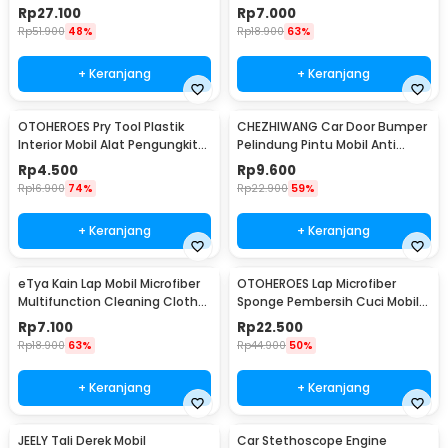
Wind Power 2 PCS - XY044
Scratch Removal 12ml
Rp
27.100
Rp
7.000
Rp
51.900
48%
Rp
18.900
63%
+ Keranjang
+ Keranjang
OTOHEROES Pry Tool Plastik
CHEZHIWANG Car Door Bumper
Interior Mobil Alat Pengungkit
Pelindung Pintu Mobil Anti
Set 4 PCS - AA16
Gores 8 PCS - HT-001
Rp
4.500
Rp
9.600
Rp
16.900
74%
Rp
22.900
59%
+ Keranjang
+ Keranjang
eTya Kain Lap Mobil Microfiber
OTOHEROES Lap Microfiber
Multifunction Cleaning Cloth
Sponge Pembersih Cuci Mobil
30x39cm - H-10
Motor - TP266
Rp
7.100
Rp
22.500
Rp
18.900
63%
Rp
44.900
50%
+ Keranjang
+ Keranjang
JEELY Tali Derek Mobil
Car Stethoscope Engine