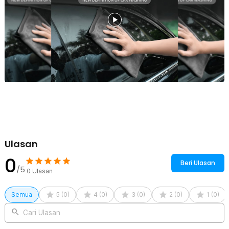
80 GSM juga lebih lembut dari lap biasa. Anda tidak perlu ragu saat
membersihkan noda dan minyak pada bagian eksterior atau
interior. Lap akan menghilangkan noda tanpa meninggalkan
goresan pada mobil Anda.
Kain Pembersih Serbaguna
Berkat karakteristiknya yang lembut dan memiliki daya serap tinggi,
kain lap ini bisa diandalkan untuk membersihkan meja dapur, furnitur
rumah, dan lain sebagainya. Inilah kain lap serbaguna yang wajib
Anda miliki di rumah.
Kelengkapan Produk
Rincian yang Anda dapatkan untuk pembelian produk ini:
1 x TaffHOME Kain Lap Microfiber Mobil High Absorption 80 GSM
Ulasan
35x75cm - H-40
0
Beri Ulasan
/5
0
Ulasan
Semua
5
(
0
)
4
(
0
)
3
(
0
)
2
(
0
)
1
(
0
)
Cari Ulasan