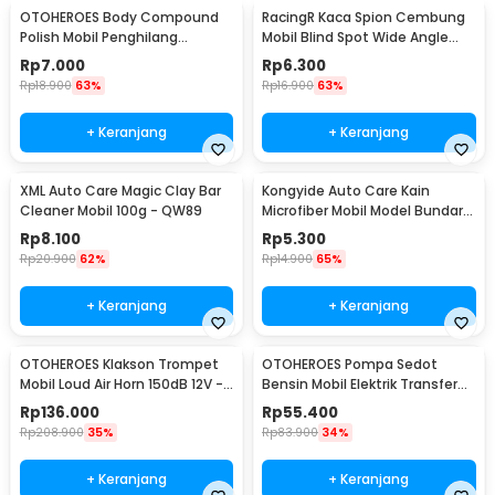
OTOHEROES Body Compound
RacingR Kaca Spion Cembung
Polish Mobil Penghilang
Mobil Blind Spot Wide Angle
Goresan 15g with Spons - YYC-
50mm 2 Pcs - J0027
Rp
7.000
Rp
6.300
508
Rp
18.900
63%
Rp
16.900
63%
+ Keranjang
+ Keranjang
XML Auto Care Magic Clay Bar
Kongyide Auto Care Kain
Cleaner Mobil 100g - QW89
Microfiber Mobil Model Bundar -
L-20
Rp
8.100
Rp
5.300
Rp
20.900
62%
Rp
14.900
65%
+ Keranjang
+ Keranjang
OTOHEROES Klakson Trompet
OTOHEROES Pompa Sedot
Mobil Loud Air Horn 150dB 12V -
Bensin Mobil Elektrik Transfer
JD4001
Pump 38mm DC 12V - CT-14
Rp
136.000
Rp
55.400
Rp
208.900
35%
Rp
83.900
34%
+ Keranjang
+ Keranjang