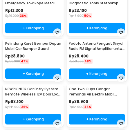
Emergency Tow Rope Metal
Diagnostic Tools Stetoskop
Buckle U-Type 2.7M - JL30
Mesin Mobil - W80582
Rp
12.300
Rp
23.100
Rp
19.000
36%
Rp
45.900
50%
+ Keranjang
+ Keranjang
Pelindung Karet Bemper Depan
Podofo Antena Penguat Sinyal
Mobil Car Bumper Guard
Radio FM Signal Amplifier untuk
57mm 2.5M
Mobil - ANT-208
Rp
28.800
Rp
28.400
Rp
53.900
47%
Rp
53.900
48%
+ Keranjang
+ Keranjang
NEWPIONEER Car Entry System
One Two Cups Cangkir
Remote Wireless 12V Door Lock
Pemanas Air Elektrik Mobil
Mobil - CK18
Travel Mug 450ml - NJ88
Rp
93.100
Rp
35.900
Rp
144.900
36%
Rp
64.900
45%
+ Keranjang
+ Keranjang