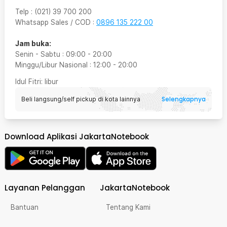
Telp
:
(021) 39 700 200
Whatsapp Sales / COD
:
0896 135 222 00
Jam buka:
Senin - Sabtu
:
09:00
-
20:00
Minggu/Libur Nasional
:
12:00
-
20:00
Idul Fitri
: libur
Selengkapnya
Beli langsung/self pickup di kota lainnya
Download Aplikasi JakartaNotebook
Layanan Pelanggan
JakartaNotebook
Bantuan
Tentang Kami