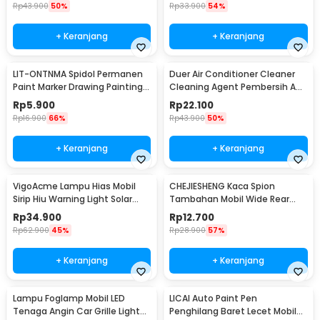
Rp
43.900
50%
Rp
33.900
54%
+ Keranjang
+ Keranjang
LIT-ONTNMA Spidol Permanen
Duer Air Conditioner Cleaner
Paint Marker Drawing Painting
Cleaning Agent Pembersih AC
Oil Base - MP-01
Rumah 500ml - QUY1640
Rp
5.900
Rp
22.100
Rp
16.900
66%
Rp
43.900
50%
+ Keranjang
+ Keranjang
VigoAcme Lampu Hias Mobil
CHEJIESHENG Kaca Spion
Sirip Hiu Warning Light Solar
Tambahan Mobil Wide Rear
Energy 8 LED - FZWJSD
View Anti Blind Spot - SY-080
Rp
34.900
Rp
12.700
Rp
62.900
45%
Rp
28.900
57%
+ Keranjang
+ Keranjang
Lampu Foglamp Mobil LED
LICAI Auto Paint Pen
Tenaga Angin Car Grille Light
Penghilang Baret Lecet Mobil