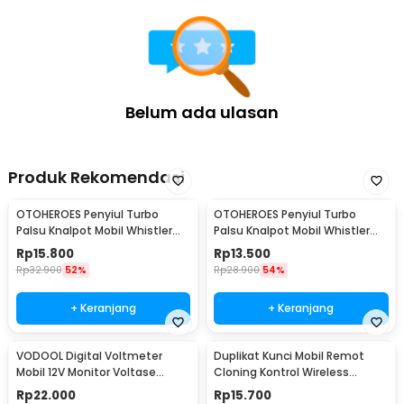
Belum ada ulasan
Produk Rekomendasi
OTOHEROES Penyiul Turbo
OTOHEROES Penyiul Turbo
Palsu Knalpot Mobil Whistler
Palsu Knalpot Mobil Whistler
1000-2400cc L - TUR007
1000-1800cc M 1.6-2.0 - TUR007
Rp
15.800
Rp
13.500
Rp
32.900
52%
Rp
28.900
54%
+ Keranjang
+ Keranjang
VODOOL Digital Voltmeter
Duplikat Kunci Mobil Remot
Mobil 12V Monitor Voltase
Cloning Kontrol Wireless
Baterai LED Display - QY836
433.92MHz 1 PCS - WE32
Rp
22.000
Rp
15.700