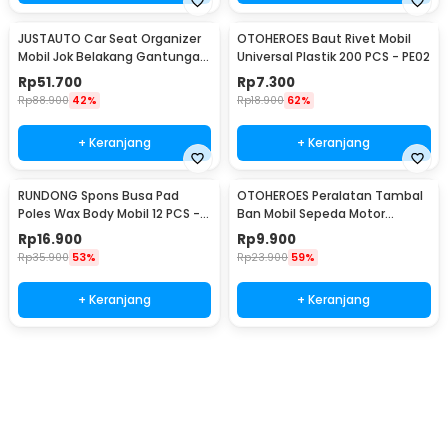
JUSTAUTO Car Seat Organizer
OTOHEROES Baut Rivet Mobil
Mobil Jok Belakang Gantungan
Universal Plastik 200 PCS - PE02
Barang Tisu - Z-354
Rp
51.700
Rp
7.300
Rp
88.900
42%
Rp
18.900
62%
+ Keranjang
+ Keranjang
RUNDONG Spons Busa Pad
OTOHEROES Peralatan Tambal
Poles Wax Body Mobil 12 PCS -
Ban Mobil Sepeda Motor
R2010
Tubeless - KBTB02
Rp
16.900
Rp
9.900
Rp
35.900
53%
Rp
23.900
59%
+ Keranjang
+ Keranjang
Beli Sekarang