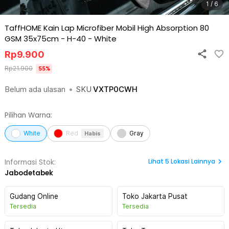
1 / 6
TaffHOME Kain Lap Microfiber Mobil High Absorption 80
GSM 35x75cm - H-40
-
White
Rp
9.900
Rp
21.900
55
%
Belum ada ulasan
•
SKU
VXTP0CWH
Pilihan Warna:
White
Red
Gray
Habis
Lihat
5
Lokasi Lainnya
Informasi Stok:
Jabodetabek
Gudang Online
Toko Jakarta Pusat
Tersedia
Tersedia