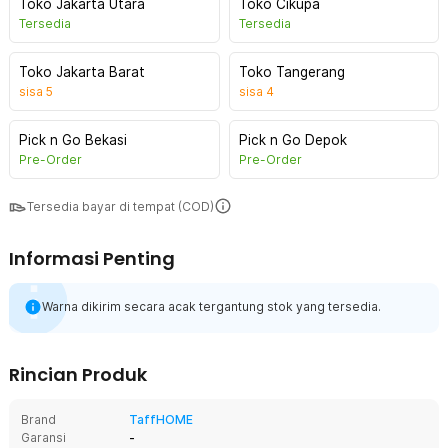
Toko Jakarta Utara
Toko Cikupa
Tersedia
Tersedia
Toko Jakarta Barat
Toko Tangerang
sisa
5
sisa
4
Pick n Go Bekasi
Pick n Go Depok
Pre-Order
Pre-Order
Tersedia bayar di tempat (COD)
Informasi Penting
Warna dikirim secara acak tergantung stok yang tersedia.
Rincian Produk
Brand
TaffHOME
Garansi
-