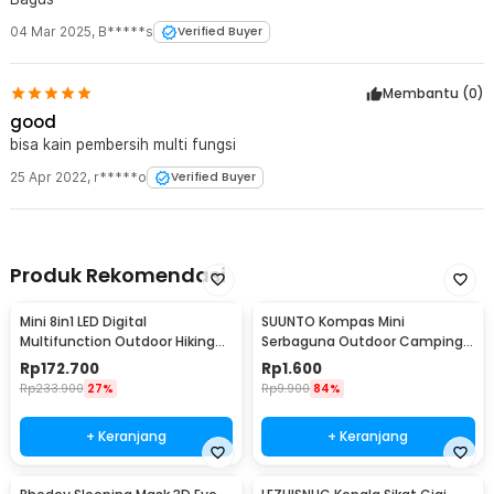
04 Mar 2025
,
B*****s
Verified Buyer
Membantu (
0
)
good
bisa kain pembersih multi fungsi
25 Apr 2022
,
r*****o
Verified Buyer
Produk Rekomendasi
Mini 8in1 LED Digital
SUUNTO Kompas Mini
Multifunction Outdoor Hiking
Serbaguna Outdoor Camping
Camping Compass - RV77
Hiking for Watch Strap
Rp
172.700
Rp
1.600
Rp
233.900
27%
Rp
9.900
84%
+ Keranjang
+ Keranjang