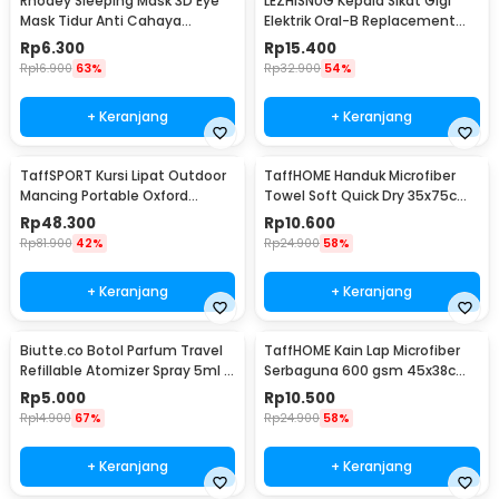
Rhodey Sleeping Mask 3D Eye
LEZHISNUG Kepala Sikat Gigi
Mask Tidur Anti Cahaya
Elektrik Oral-B Replacement
Penutup Mata Nyaman - LB03
D12 D16 4 PCS - SB-17A
Rp
6.300
Rp
15.400
Rp
16.900
63%
Rp
32.900
54%
+ Keranjang
+ Keranjang
TaffSPORT Kursi Lipat Outdoor
TaffHOME Handuk Microfiber
Mancing Portable Oxford
Towel Soft Quick Dry 35x75cm
Folding Chair - ZDY01
- S-20
Rp
48.300
Rp
10.600
Rp
81.900
42%
Rp
24.900
58%
+ Keranjang
+ Keranjang
Biutte.co Botol Parfum Travel
TaffHOME Kain Lap Microfiber
Refillable Atomizer Spray 5ml -
Serbaguna 600 gsm 45x38cm 1
AB-05
PCS - H-35G
Rp
5.000
Rp
10.500
Rp
14.900
67%
Rp
24.900
58%
+ Keranjang
+ Keranjang