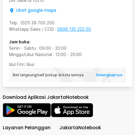
DKI Jakarta
10210
Lihat google maps
Telp
:
(021) 39 700 200
Whatsapp Sales / COD
:
0896 135 222 00
Jam buka:
Senin - Sabtu
:
09:00
-
20:00
Minggu/Libur Nasional
:
12:00
-
20:00
Idul Fitri
: libur
Selengkapnya
Beli langsung/self pickup di kota lainnya
Download Aplikasi JakartaNotebook
Layanan Pelanggan
JakartaNotebook