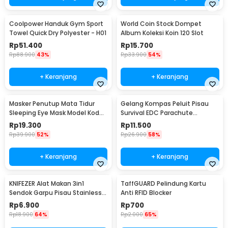
Coolpower Handuk Gym Sport
World Coin Stock Dompet
Towel Quick Dry Polyester - H01
Album Koleksi Koin 120 Slot
Rp
51.400
Rp
15.700
Rp
88.900
43%
Rp
33.900
54%
+ Keranjang
+ Keranjang
Masker Penutup Mata Tidur
Gelang Kompas Peluit Pisau
Sleeping Eye Mask Model Kodok
Survival EDC Parachute
- LC30
Bracelet - B002-6
Rp
19.300
Rp
11.500
Rp
39.900
52%
Rp
26.900
58%
+ Keranjang
+ Keranjang
KNIFEZER Alat Makan 3in1
TaffGUARD Pelindung Kartu
Sendok Garpu Pisau Stainless
Anti RFID Blocker
Travel 20cm - HG1514
Rp
6.900
Rp
700
Rp
18.900
64%
Rp
2.000
65%