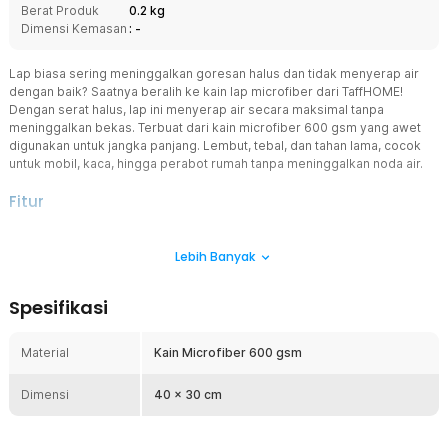
Berat Produk
0.2 kg
Dimensi Kemasan
: -
Lap biasa sering meninggalkan goresan halus dan tidak menyerap air
dengan baik? Saatnya beralih ke kain lap microfiber dari TaffHOME!
Dengan serat halus, lap ini menyerap air secara maksimal tanpa
meninggalkan bekas. Terbuat dari kain microfiber 600 gsm yang awet
digunakan untuk jangka panjang. Lembut, tebal, dan tahan lama, cocok
untuk mobil, kaca, hingga perabot rumah tanpa meninggalkan noda air.
Fitur
Daya Serap Lebih Baik
Lebih Banyak
Pilihan terbaik di kelasnya dengan kepadatan dan ketebalan unggul.
Menyerap air lebih banyak dibandingkan kain lap biasa sehingga
Anda dapat mengelap lebih lama sebelum perlu memeras kain.
Spesifikasi
Usap Lembut Tanpa Goresan
Menggunakan serat microfiber berkualitas tinggi dengan tekstur
Material
Kain Microfiber 600 gsm
halus dan lembut. Dapat digunakan untuk mengelap berbagai
permukaan seperti mobil dan jendela tanpa risiko meninggalkan
Dimensi
goresan.
40 x 30 cm
Tahan Lama untuk Jangka Panjang
Bagian tepi dijahit rapi dan kuat dengan rounded edge untuk