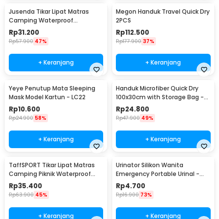
Jusenda Tikar Lipat Matras
Megon Handuk Travel Quick Dry
Camping Waterproof
2PCS
Aluminium Foil 147x150cm - HL-
Rp
31.200
Rp
112.500
306
Rp
57.900
47%
Rp
177.900
37%
+ Keranjang
+ Keranjang
Yeye Penutup Mata Sleeping
Handuk Microfiber Quick Dry
Mask Model Kartun - LC22
100x30cm with Storage Bag -
S-30
Rp
10.600
Rp
24.800
Rp
24.900
58%
Rp
47.900
49%
+ Keranjang
+ Keranjang
TaffSPORT Tikar Lipat Matras
Urinator Silikon Wanita
Camping Piknik Waterproof
Emergency Portable Urinal -
Mat 1.4x1.52M - FS-007
XBQ
Rp
35.400
Rp
4.700
Rp
63.900
45%
Rp
16.900
73%
+ Keranjang
+ Keranjang