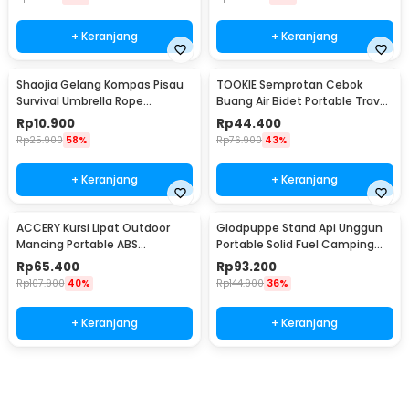
+ Keranjang
+ Keranjang
Shaojia Gelang Kompas Pisau
TOOKIE Semprotan Cebok
Survival Umbrella Rope
Buang Air Bidet Portable Travel
Bracelet - HJT41
Sprayer 560ml - WS500
Rp
10.900
Rp
44.400
Rp
25.900
58%
Rp
76.900
43%
+ Keranjang
+ Keranjang
ACCERY Kursi Lipat Outdoor
Glodpuppe Stand Api Unggun
Mancing Portable ABS
Portable Solid Fuel Camping
Telescopic Chair - NDS66
Tool - EZ203
Rp
65.400
Rp
93.200
Rp
107.900
40%
Rp
144.900
36%
+ Keranjang
+ Keranjang
Beli Sekarang