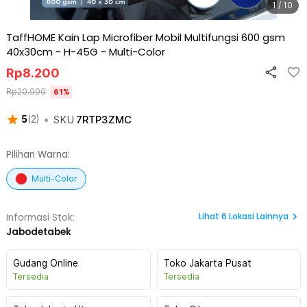
1 / 10
TaffHOME Kain Lap Microfiber Mobil Multifungsi 600 gsm
40x30cm - H-45G
-
Multi-Color
Rp
8.200
Rp
20.900
61
%
•
SKU
7RTP3ZMC
5
(
2
)
Pilihan Warna:
Multi-Color
Lihat
6
Lokasi Lainnya
Informasi Stok:
Jabodetabek
Gudang Online
Toko Jakarta Pusat
Tersedia
Tersedia