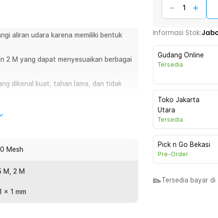
Informasi Stok:
Jab
gi aliran udara karena memiliki bentuk
Gudang Online
 dan 2 M yang dapat menyesuaikan berbagai
Tersedia
ng dikenal kuat, tahan lama, dan tidak
Toko Jakarta
Utara
Tersedia
angan nyamuk dan serangga dengan kasa
ano, kasa ini efektif menghalau berbagai
Pick n Go Bekasi
20 Mesh
ruangan. Dengan ukuran yang mudah
Pre-Order
i memberikan perlindungan ekstra tanpa
.5 M, 2 M
Tersedia bayar d
1 x 1 mm