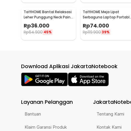
TaffHOME Bantal Relaksasi
TaffHOME Meja Lipat
Leher Punggung Neck Pain
Serbaguna Laptop Portabl
Relief - HBF001
Desk Minimalist Design -
Rp
36.000
Rp
74.000
BO60
Rp
64.900
Rp
119.900
45%
39%
Download Aplikasi JakartaNotebook
Layanan Pelanggan
JakartaNoteb
Bantuan
Tentang Kami
Klaim Garansi Produk
Kontak Kami