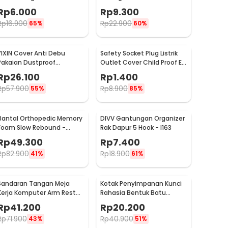
Tambahan Tempel - S1843
10 PCS - M127105
Rp
6.000
Rp
9.300
Rp
16.900
Rp
22.900
65%
60%
YIXIN Cover Anti Debu
Safety Socket Plug Listrik
Pakaian Dustproof
Outlet Cover Child Proof EU
Organizer 60x30x110cm -
1 PCS
Rp
26.100
Rp
1.400
PEVA
Rp
57.900
Rp
8.900
55%
85%
Bantal Orthopedic Memory
DIVV Gantungan Organizer
Foam Slow Rebound -
Rak Dapur 5 Hook - I163
OPP10
Rp
49.300
Rp
7.400
Rp
82.900
Rp
18.900
41%
61%
Sandaran Tangan Meja
Kotak Penyimpanan Kunci
Kerja Komputer Arm Rest
Rahasia Bentuk Batu
Pad - 91526
Hidden Key Box - B0521
Rp
41.200
Rp
20.200
Rp
71.900
Rp
40.900
43%
51%