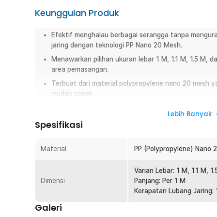
Keunggulan Produk
Efektif menghalau berbagai serangga tanpa menguran
jaring dengan teknologi PP Nano 20 Mesh.
Menawarkan pilihan ukuran lebar 1 M, 1.1 M, 1.5 M,
area pemasangan.
Terbuat dari material polypropylene nano 20 mesh ya
mudah sobek.
Overview
Lebih Banyak
Spesifikasi
Jaga kenyamanan dan kesehatan keluarga Anda dari ser
nyamuk TaffHOME. Berbentuk jaring dengan teknologi PP n
Material
PP (Polypropylene) Nano 
jenis serangga tanpa mengurangi aliran udara ke dalam 
disesuaikan dan bahan berkualitas tinggi, kasa nyamuk in
mengganggu kenyamanan.
Varian Lebar: 1 M, 1.1 M, 1
Dimensi
Panjang: Per 1 M
Fitur
Kerapatan Lubang Jaring: 
Galeri
Perlindungan Tanpa Zat Kimia