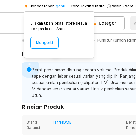
Jabodetabek
ganti
Toko Jakarta Utara
Toko Tangerang
Kategori
A
Silakan ubah lokasi store sesuai
Toko Cikupa
dengan lokasi Anda.
Pick n Go Jakarta Barat
Senin - J
Home Appliance
Furnitur Rumah
Furnitur Rumah Lain
Mengerti
Pick n Go Bekasi
Senin - Jumat (08
Pick n Go Depok
Senin - Jumat (08
Informasi Penting
Toko Jakarta Pusat
Senin - Sabtu
Berat pengiriman dhitung secara volume. Produk dik
Toko Jakarta Barat
Senin - Sabtu
tape dengan lebar sesuai varian yang dipilih. Panja
Toko Jakarta Utara
sesuai jumlah pembelian (kelipatan 1 M). Jika membe
Toko Tangerang
M dengan lebar sesuai varian. Untuk pembelian sepa
utuh.
Toko Cikupa
Rincian Produk
Pick n Go Jakarta Barat
Senin - J
Pick n Go Bekasi
Senin - Jumat (08
Brand
TaffHOME
Berat
Pick n Go Depok
Senin - Jumat (08
Garansi
-
Dime