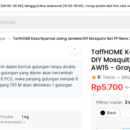
lat Kopi
umat (07:00 - 20:00), Sabtu - Minggu (08:00 - 20:00), Tutup pada Idul Fitri
Sele
nya
TaffHOME Kasa Nyamuk Jaring Jendela DIY Mosquito Net PP Nano 
:00 - 20:00), Sabtu - Minggu/ Libur Nasional (08:00 - 17:00)
Selengkapnya
:00 - 20:00), Sabtu - Minggu/ Libur Nasional (08:00 - 17:00)
TaffHOME K
Selengkapnya
DIY Mosquit
 (09:00-20:00), Minggu/Libur Nasional (12:00-20:00), Tutup pada Idul Fitri
Sele
AW15
-
Gra
irim dalam bentuk gulungan tanpa double
 (09:00-20:00), Minggu/Libur Nasional (12:00-20:00), Tutup pada Idul Fitri
Sele
ng gulungan yang dikirim akan bertambah
•
SK
5
1
Ulasan
li 6 PCS, maka panjang gulungan menjadi 6
Rp
5.700
njang 100 M akan dikirimkan 1 gulungan
Rp
umat (07:00 - 20:00), Sabtu - Minggu (08:00 - 20:00), Tutup pada Idul Fitri
Sele
Pilihan Varian:
3
:00 - 20:00), Sabtu - Minggu/ Libur Nasional (08:00 - 17:00)
Selengkapnya
Black
 Produk
1 kg
:00 - 20:00), Sabtu - Minggu/ Libur Nasional (08:00 - 17:00)
Selengkapnya
nsi Kemasan
: -