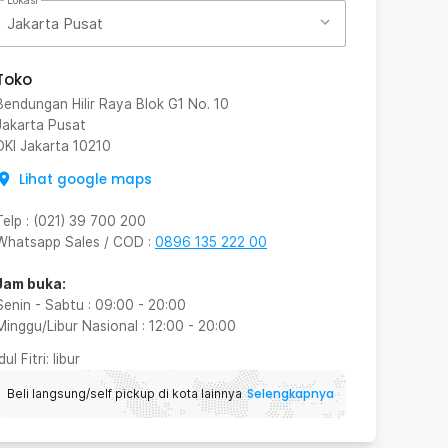
Lokasi
Jakarta Pusat
Toko
Bendungan Hilir Raya Blok G1 No. 10
Jakarta Pusat
DKI Jakarta
10210
Lihat google maps
Telp
:
(021) 39 700 200
Whatsapp Sales / COD
:
0896 135 222 00
Jam buka:
Senin - Sabtu
:
09:00
-
20:00
Minggu/Libur Nasional
:
12:00
-
20:00
Idul Fitri
: libur
Selengkapnya
Beli langsung/self pickup di kota lainnya