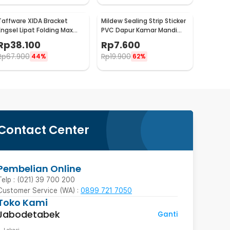
Taffware XIDA Bracket
Mildew Sealing Strip Sticker
Engsel Lipat Folding Max
PVC Dapur Kamar Mandi
Load 65kg 14 Inch 2 PCS -
3.7cmx3.2M
Rp
38.100
Rp
7.600
JM007
Rp
67.900
Rp
19.900
44%
62%
Contact Center
Pembelian Online
Telp : (021) 39 700 200
Customer Service (WA) :
0899 721 7050
Toko Kami
Jabodetabek
Ganti