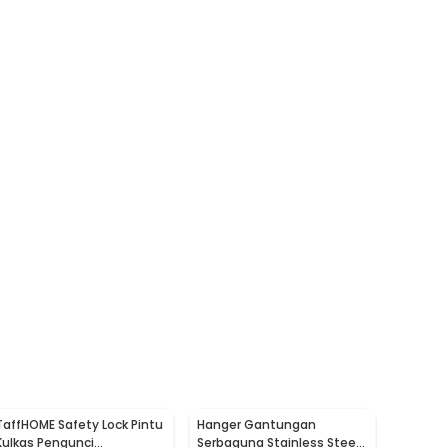
TaffHOME Safety Lock Pintu
Hanger Gantungan
Kulkas Pengunci
Serbaguna Stainless Steel