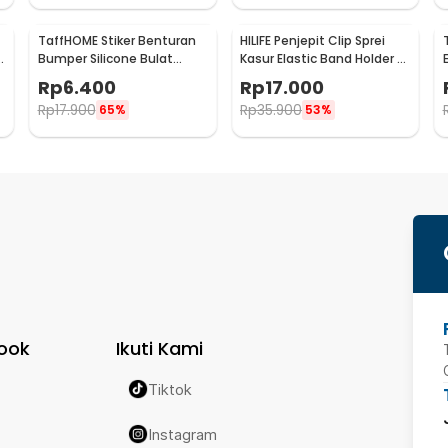
TaffHOME Stiker Benturan
HILIFE Penjepit Clip Sprei
e
Bumper Silicone Bulat
Kasur Elastic Band Holder 4
Hemispherical 100 PCS -
PCS - 200TC
Rp
6.400
Rp
17.000
FZL10
Rp
17.900
Rp
35.900
65%
53%
ook
Ikuti Kami
Tiktok
Instagram