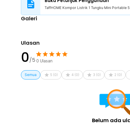
Buku Petunjuk Penggunaan
1 x TaffHOME Kompor Listrik 1 Tungku Mini Portable
TaffHOME Kompor Listrik 1 Tungku Mini Portable 
4 x Kaki Kompor
Galeri
1 x Panduan Penggunaan
Ulasan
0
/5
0
Ulasan
Semua
5
(
0
)
4
(
0
)
3
(
0
)
2
(
0
)
Belum ada ul