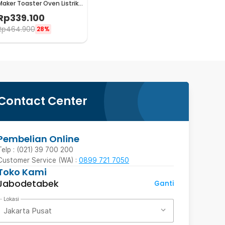
Maker Toaster Oven Listrik
Mesin Kopi 1050W - JH-801
Rp
339.100
Rp
464.900
28%
Contact Center
Pembelian Online
Telp : (021) 39 700 200
Customer Service (WA) :
0899 721 7050
Toko Kami
Jabodetabek
Ganti
Lokasi
Jakarta Pusat