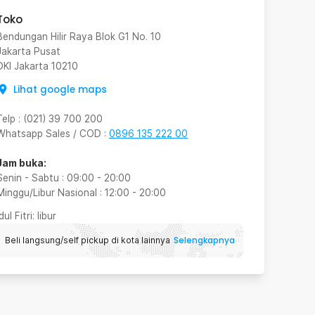
Toko
Bendungan Hilir Raya Blok G1 No. 10
Jakarta Pusat
DKI Jakarta
10210
Lihat google maps
Telp
:
(021) 39 700 200
Whatsapp Sales / COD
:
0896 135 222 00
Jam buka:
Senin - Sabtu
:
09:00
-
20:00
Minggu/Libur Nasional
:
12:00
-
20:00
Idul Fitri
: libur
Selengkapnya
Beli langsung/self pickup di kota lainnya