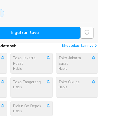
Ingatkan Saya
Lihat
Lokasi Lainnya
odetabek
Toko Jakarta
Toko Jakarta
Pusat
Barat
Habis
Habis
Toko Tangerang
Toko Cikupa
Habis
Habis
Pick n Go Depok
Habis