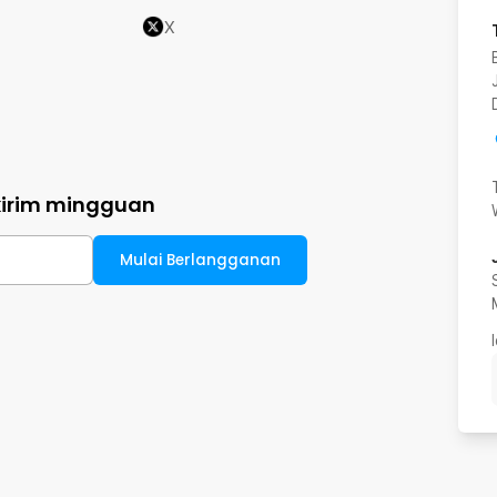
X
kirim mingguan
Mulai Berlangganan