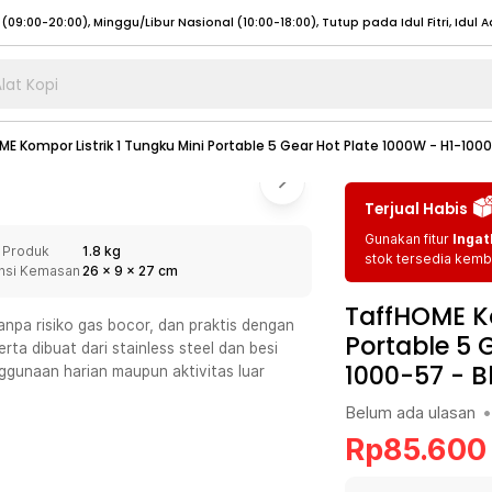
lat Kopi
umat (07:00 - 20:00), Sabtu - Minggu (08:00 - 20:00), Tutup pada Idul Fitri
Sele
E Kompor Listrik 1 Tungku Mini Portable 5 Gear Hot Plate 1000W - H1-100
:00 - 20:00), Sabtu - Minggu/ Libur Nasional (08:00 - 17:00)
Selengkapnya
:00 - 20:00), Sabtu - Minggu/ Libur Nasional (08:00 - 17:00)
Selengkapnya
Terjual Habis
 (09:00-20:00), Minggu/Libur Nasional (12:00-20:00), Tutup pada Idul Fitri
Sele
Gunakan fitur
Ingat
 Produk
1.8 kg
 (09:00-20:00), Minggu/Libur Nasional (12:00-20:00), Tutup pada Idul Fitri
Sele
stok tersedia kemba
nsi Kemasan
26
x
9
x
27
cm
TaffHOME Ko
anpa risiko gas bocor, dan praktis dengan
Portable 5 
ta dibuat dari stainless steel dan besi
1000-57
-
B
nggunaan harian maupun aktivitas luar
umat (07:00 - 20:00), Sabtu - Minggu (08:00 - 20:00), Tutup pada Idul Fitri
Sele
Belum ada ulasan
•
:00 - 20:00), Sabtu - Minggu/ Libur Nasional (08:00 - 17:00)
Selengkapnya
Rp
85.600
:00 - 20:00), Sabtu - Minggu/ Libur Nasional (08:00 - 17:00)
Selengkapnya