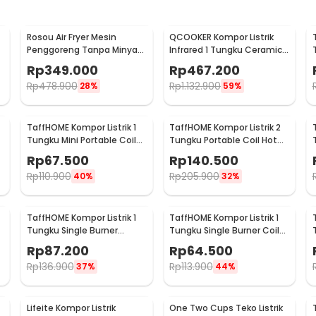
Rosou Air Fryer Mesin
QCOOKER Kompor Listrik
Penggoreng Tanpa Minyak
Infrared 1 Tungku Ceramic
2nd Edition 2.5L OA2 - OA2
Stove 2000W - CR-DT01
Rp
349.000
Rp
467.200
Rp
478.900
Rp
1.132.900
28%
59%
TaffHOME Kompor Listrik 1
TaffHOME Kompor Listrik 2
Tungku Mini Portable Coil
Tungku Portable Coil Hot
8
Hot Plate 1000W - C1-1000-
Plate 2000W - C2-2000-05
Rp
67.500
Rp
140.500
57
Rp
110.900
Rp
205.900
40%
32%
TaffHOME Kompor Listrik 1
TaffHOME Kompor Listrik 1
Tungku Single Burner
Tungku Single Burner Coil
-
Warming Hot Plate 1000W -
Hot Plate 1000W - C1-1000-
Rp
87.200
Rp
64.500
H1-1000-15
10
Rp
136.900
Rp
113.900
37%
44%
Lifeite Kompor Listrik
One Two Cups Teko Listrik