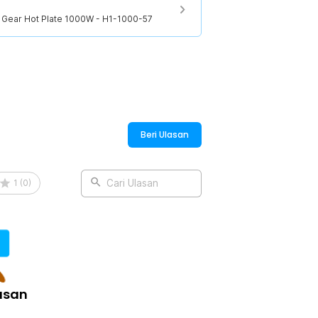
 5 Gear Hot Plate 1000W - H1-1000-57
5 Gear Hot Plate 1000W - H1-1000-57
Beri Ulasan
1
(
0
)
Cari Ulasan
asan