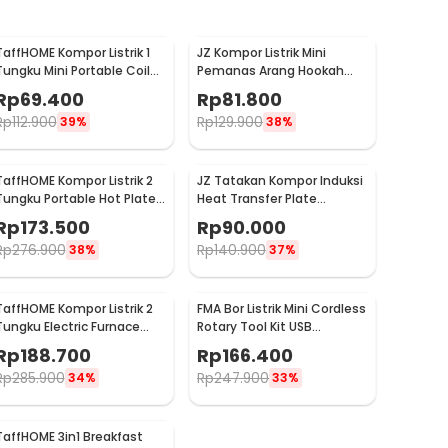
TaffHOME Kompor Listrik 1
JZ Kompor Listrik Mini
Tungku Mini Portable Coil
Pemanas Arang Hookah
Hot Plate 1000W - SHP-5701
BBQ Charcoal Burner 500W
Rp
69.400
Rp
81.800
- ZD-A016
Rp
112.900
Rp
129.900
39%
38%
TaffHOME Kompor Listrik 2
JZ Tatakan Kompor Induksi
Tungku Portable Hot Plate
Heat Transfer Plate
2000W - H2-2000-04
Stainless Steel 430 24cm -
Rp
173.500
Rp
90.000
J-24
Rp
276.900
Rp
140.900
38%
37%
TaffHOME Kompor Listrik 2
FMA Bor Listrik Mini Cordless
Tungku Electric Furnace
Rotary Tool Kit USB
Dual Hot Plate 2000W -
18000RPM - E108
Rp
188.700
Rp
166.400
SHP-5814
Rp
285.900
Rp
247.900
34%
33%
TaffHOME 3in1 Breakfast