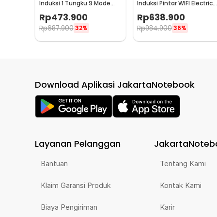
Induksi 1 Tungku 9 Mode
Induksi Pintar WIFI Electric
Electric Stove 2100W - LFT-
Stove 2100W - LFT-011
Rp
473.900
Rp
638.900
010
Rp
687.900
Rp
984.900
32%
36%
Download Aplikasi JakartaNotebook
Layanan Pelanggan
JakartaNoteb
Bantuan
Tentang Kami
Klaim Garansi Produk
Kontak Kami
Biaya Pengiriman
Karir