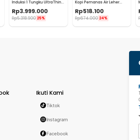
Induksi 1 Tungku UltraThin
Kopi Pemanas Air Leher
Electric Stove 2100W - LFT-
Angsa 1200W 900ml - KT90
Rp
3.999.000
Rp
518.100
012
Pro
Rp
5.318.900
Rp
674.000
25%
24%
ook
Ikuti Kami
Tiktok
Instagram
Facebook