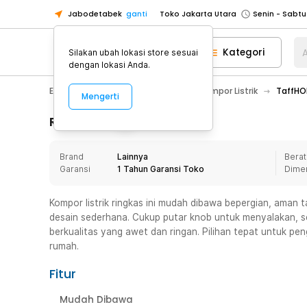
Jabodetabek
ganti
Toko Jakarta Utara
Toko Tangerang
Kategori
A
Silakan ubah lokasi store sesuai
Toko Cikupa
dengan lokasi Anda.
Pick n Go Jakarta Barat
Senin - J
Electronic
Elektronik Rumah
Kompor Listrik
TaffHOM
Mengerti
Pick n Go Bekasi
Senin - Jumat (08
Pick n Go Depok
Senin - Jumat (08
Rincian Produk
Toko Jakarta Pusat
Senin - Sabtu
Brand
Lainnya
Berat
Toko Jakarta Barat
Senin - Sabtu
Garansi
1 Tahun Garansi Toko
Dime
Toko Jakarta Utara
Toko Tangerang
Kompor listrik ringkas ini mudah dibawa bepergian, aman t
desain sederhana. Cukup putar knob untuk menyalakan, ser
Toko Cikupa
berkualitas yang awet dan ringan. Pilihan tepat untuk pe
Pick n Go Jakarta Barat
Senin - J
rumah.
Pick n Go Bekasi
Senin - Jumat (08
Fitur
Pick n Go Depok
Senin - Jumat (08
Mudah Dibawa