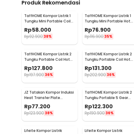
Produk Rekomendasi
TaffHOME Kompor Listrik 1
TaffHOME Kompor Listrik 1
Tungku Mini Portable Coil
Tungku Mini Portable Hot
Hot Plate 500W - C1-1000-
Plate 500W - H1-500-10
Rp
58.000
Rp
76.900
03
Rp
92.900
Rp
116.900
38%
35%
TaffHOME Kompor Listrik 2
TaffHOME Kompor Listrik 2
Tungku Portable Coil Hot
Tungku Portable Coil Hot
Plate 2000W - SHP-5703
Plate 2000W - C2-2000-5
Rp
127.800
Rp
131.300
Rp
197.900
Rp
202.900
36%
36%
JZ Tatakan Kompor Induksi
TaffHOME Kompor Listrik 2
Heat Transfer Plate
Tungku Portable 5 Gear
Stainless Steel 430 20cm -
Coil Hot Plate 2000W - C2
Rp
77.200
Rp
122.300
J-20
2000-20
Rp
123.900
Rp
190.900
38%
36%
Lifeite Kompor Listrik
Lifeite Kompor Listrik